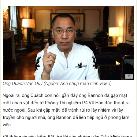
Ông Quách Văn Quý (Nguồn: Ảnh chụp màn hình video)
Ngoài ra, ông Quách còn nói, gần đây ông Bannon đã gặp mặt
một nhân vật đến từ Phòng Thí nghiệm P4 Vũ Hán đào thoát ra
nước ngoài. Sau khi gặp mặt, để tránh rủi ro lây nhiễm và lây
truyền cho người nhà, ông Bannon đã liên tiếp ngủ ở phòng làm
việc.
Về thông tin này, hôm 5/5, trả lời của phóng viên Tiêu Minh trong