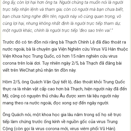
ông ấy, còn lợi hại hơn ông ta. Người chúng ta muốn nói là người
trực tiếp nhận lệnh và tham gia; còn có người mà bạn chưa biết,
bạn chưa từng nghe đến tên, người này vô cùng quan trọng, vô
cùng lợi hại, nhưng không nhất định là người trực tiếp tham dự;
một người khác, chính là người trực tiếp ‘đeo sao trên vai’.”
Trước đó có tin đồn nói rằng bà Thạch Chính Lệ đã đào thoát ra
nước ngoài, bà là chuyên gia Viện Nghiên cứu Virus Vũ Hán thuộc
Viện Khoa học Trung Quốc, có hơn 15 năm nghiên cứu virus
corona trên loài dơi. Tuy nhiên ngày 2/5, bà Thạch đã đăng bài
viết trên WeChat phủ nhận tin đồn này.
Hôm 2/5, ông Quách Văn Quý tiết lộ, đào thoát khỏi Trung Quốc
thực ra là nhân vật cấp cao hơn bà Thạch, hiện người này đã đến
Mỹ, cũng có nguyên thủ châu Âu được xem tài liệu người này
mang theo ra nước ngoài, đọc xong sợ đến ngây người.
Ông Quách nói, một khoa học gia lâu năm trong số họ sẽ trực
tiếp làm chứng trước ống kính về nguồn gốc của virus Trung
Cộng (còn gọi là virus corona mới, virus viêm phổi Vũ Hán).