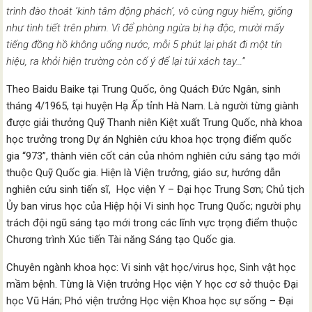
trình đào thoát ‘kinh tâm động phách’, vô cùng nguy hiểm, giống
như tình tiết trên phim. Vì để phòng ngừa bị hạ độc, mười mấy
tiếng đồng hồ không uống nước, mỗi 5 phút lại phát đi một tín
hiệu, ra khỏi hiện trường còn cố ý để lại túi xách tay…”
Theo Baidu Baike tại Trung Quốc, ông Quách Đức Ngân, sinh
tháng 4/1965, tại huyện Hạ Ấp tỉnh Hà Nam. Là người từng giành
được giải thưởng Quỹ Thanh niên Kiệt xuất Trung Quốc, nhà khoa
học trưởng trong Dự án Nghiên cứu khoa học trọng điểm quốc
gia “973”, thành viên cốt cán của nhóm nghiên cứu sáng tạo mới
thuộc Quỹ Quốc gia. Hiện là Viện trưởng, giáo sư, hướng dẫn
nghiên cứu sinh tiến sĩ, Học viện Y – Đại học Trung Sơn; Chủ tịch
Ủy ban virus học của Hiệp hội Vi sinh học Trung Quốc; người phụ
trách đội ngũ sáng tạo mới trong các lĩnh vực trọng điểm thuộc
Chương trình Xúc tiến Tài năng Sáng tạo Quốc gia.
Chuyên ngành khoa học: Vi sinh vật học/virus học, Sinh vật học
mầm bệnh. Từng là Viện trưởng Học viện Y học cơ sở thuộc Đại
học Vũ Hán; Phó viện trưởng Học viện Khoa học sự sống – Đại