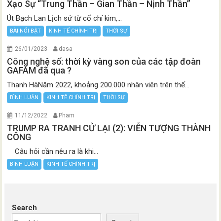
Xạo Sự “Trung Thần – Gian Thần – Nịnh Thần”
Út Bạch Lan Lịch sử từ cổ chí kim,...
BÀI NỔI BẬT
KINH TẾ CHÍNH TRỊ
THỜI SỰ
26/01/2023
dasa
Công nghệ số: thời kỳ vàng son của các tập đoàn
GAFAM đã qua ?
Thanh HàNăm 2022, khoảng 200.000 nhân viên trên thế...
BÌNH LUẬN
KINH TẾ CHÍNH TRỊ
THỜI SỰ
11/12/2022
Pham
TRUMP RA TRANH CỬ LẠI (2): VIỄN TƯỢNG THÀNH
CÔNG
Câu hỏi cần nêu ra là khi...
BÌNH LUẬN
KINH TẾ CHÍNH TRỊ
Search