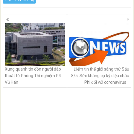
KINH TẾ CHÍNH TRỊ
Posts
navigation
Xung quanh tin đồn người đào
Điểm tin thế giới sáng thứ Sáu
thoát từ Phòng Thí nghiệm P4
8/5: Sức kháng cự kỳ diệu châu
Vũ Hán
Phi đối với coronavirus