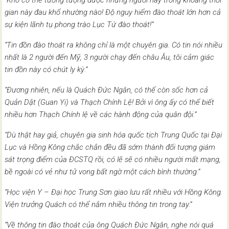
gian này đau khổ nhường nào! Độ nguy hiểm đào thoát lớn hơn cả
sự kiện lãnh tụ phong trào Lục Tứ đào thoát!”
“Tin đồn đào thoát ra không chỉ là một chuyên gia. Có tin nói nhiều
nhất là 2 người đến Mỹ, 3 người chạy đến châu Âu, tôi cảm giác
tin đồn này có chút ly kỳ.”
“Đương nhiên, nếu là Quách Đức Ngân, có thể còn sốc hơn cả
Quản Dật (Guan Yi) và Thạch Chính Lệ! Bởi vì ông ấy có thể biết
nhiều hơn Thạch Chính lệ về các hành động của quân đội.”
“Dù thật hay giả, chuyên gia sinh hóa quốc tịch Trung Quốc tại Đại
Lục và Hồng Kông chắc chắn đều đã sớm thành đối tượng giám
sát trọng điểm của ĐCSTQ rồi, có lẽ sẽ có nhiều người mất mạng,
bề ngoài có vẻ như tử vong bất ngờ một cách bình thường.”
“Học viện Y – Đại học Trung Sơn giao lưu rất nhiều với Hồng Kông.
Viện trưởng Quách có thể nắm nhiều thông tin trong tay.”
“Về thông tin đào thoát của ông Quách Đức Ngân, nghe nói quá