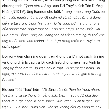
chương trình “
Quan tâm thế sự”
của Đài Truyền hình Tân Đường
Nhân (NTDTV), ông Bannon cho biết,
“Trong nước Trung Quốc có
rất nhiều người chính trực rất phẫn nộ với tất cả những gì đang
diễn ra tại Trung Quốc hiện nay. Họ hy vọng trở thành một phần
của phong trào “người thổi còi”. Cho nên người Trung Quốc Đại
Lục, người Hồng Kông, đều đang liên hệ với những “người thổi còi”
này, muốn đem tình huống chân thực trong nước lan truyền ra
nước ngoài.”
Đối với ý kiến cho rằng đoạn trên không trả lời một cách rõ ràng
và không phải là câu trả lời, cách hiểu phóng viên Tiêu Minh là,
“ông ấy đang ám thị sự kiện này là thật. Có người từ Phòng Thí
nghiệm P4 Vũ Hán đào thoát ra nước ngoài, và đã gặp mặt ông
Bannon.”
Blogger “Dật Thảo”
hôm 4/5 đăng bài nói:
“Bạn bè trong nhóm
WeChat chia sẻ thông tin bằng ảnh: Đem theo người nhà đào
thoát ra nước ngoài là ông Quách Đức Ngân, Viện trưởng Học
viện Y – Đại học Trung Sơn. Độc giả không cần vội vàng tin hay