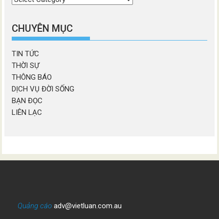
chương
mục
CHUYÊN MỤC
TIN TỨC
THỜI SỰ
THÔNG BÁO
DỊCH VỤ ĐỜI SỐNG
BẠN ĐỌC
LIÊN LẠC
Quảng cáo
adv@vietluan.com.au