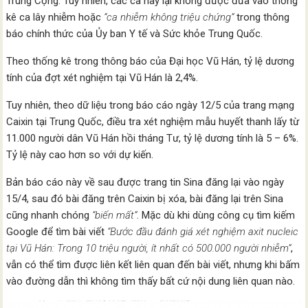
Trung Cộng. Tuy nhiên, các ca này lại không được đưa vào thống
kê ca lây nhiễm hoặc
“ca nhiễm không triệu chứng”
trong thông
báo chính thức của Ủy ban Y tế và Sức khỏe Trung Quốc.
Theo thống kê trong thông báo của Đại học Vũ Hán, tỷ lệ dương
tính của đợt xét nghiệm tại Vũ Hán là 2,4%.
Tuy nhiên, theo dữ liệu trong báo cáo ngày 12/5 của trang mạng
Caixin tại Trung Quốc, điều tra xét nghiệm mẫu huyết thanh lấy từ
11.000 người dân Vũ Hán hồi tháng Tư, tỷ lệ dương tính là 5 – 6%.
Tỷ lệ này cao hơn so với dự kiến.
Bản báo cáo này về sau được trang tin Sina đăng lại vào ngày
15/4, sau đó bài đăng trên Caixin bị xóa, bài đăng lại trên Sina
cũng nhanh chóng
“biến mất”
. Mặc dù khi dùng công cụ tìm kiếm
Google để tìm bài viết
“Bước đầu đánh giá xét nghiệm axit nucleic
tại Vũ Hán: Trong 10 triệu người, ít nhất có 500.000 người nhiễm”
,
vẫn có thể tìm được liên kết liên quan đến bài viết, nhưng khi bấm
vào đường dẫn thì không tìm thấy bất cứ nội dung liên quan nào.