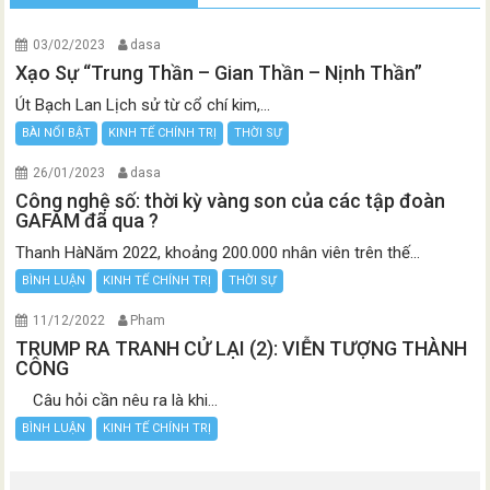
03/02/2023
dasa
Xạo Sự “Trung Thần – Gian Thần – Nịnh Thần”
Út Bạch Lan Lịch sử từ cổ chí kim,...
BÀI NỔI BẬT
KINH TẾ CHÍNH TRỊ
THỜI SỰ
26/01/2023
dasa
Công nghệ số: thời kỳ vàng son của các tập đoàn
GAFAM đã qua ?
Thanh HàNăm 2022, khoảng 200.000 nhân viên trên thế...
BÌNH LUẬN
KINH TẾ CHÍNH TRỊ
THỜI SỰ
11/12/2022
Pham
TRUMP RA TRANH CỬ LẠI (2): VIỄN TƯỢNG THÀNH
CÔNG
Câu hỏi cần nêu ra là khi...
BÌNH LUẬN
KINH TẾ CHÍNH TRỊ