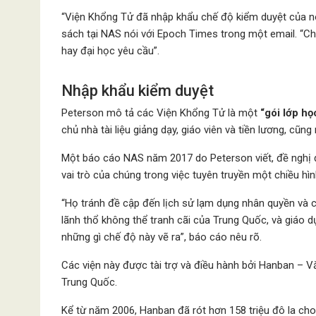
“Viện Khổng Tử đã nhập khẩu chế độ kiểm duyệt của nó
sách tại NAS nói với Epoch Times trong một email. “C
hay đại học yêu cầu”.
Nhập khẩu kiểm duyệt
Peterson mô tả các Viện Khổng Tử là một
“gói lớp họ
chủ nhà tài liệu giảng dạy, giáo viên và tiền lương, cũn
Một báo cáo NAS năm 2017 do Peterson viết, đề nghị 
vai trò của chúng trong việc tuyên truyền một chiều h
“Họ tránh đề cập đến lịch sử lạm dụng nhân quyền và c
lãnh thổ không thể tranh cãi của Trung Quốc, và giáo d
những gì chế độ này vẽ ra”, báo cáo nêu rõ.
Các viện này được tài trợ và điều hành bởi Hanban –
Trung Quốc.
Kể từ năm 2006, Hanban đã rót hơn 158 triệu đô la cho