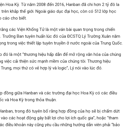
ện Hoa Kỳ. Từ năm 2008 đến 2016, Hanban đã chi hơn 2 tỷ đô la
 trên khắp thế giới. Ngoài giáo dục đại học, còn có 512 lớp học
 cáo cho biết.
ằng các Viện Khổng Tử là một ván bài quan trọng trong chiến
. Trưởng Ban tuyên huấn lúc đó của ĐCSTQ Lý Trường Xuân năm
g trong việc thiết lập tuyên truyền ở nước ngoài của Trung Quốc.
áo đó là một “thương hiệu hấp dẫn để mở rộng văn hóa của chúng
ong việc cải thiện sức mạnh mềm của chúng tôi. Thương hiệu
Trung, mọi thứ có vẻ hợp lý và logic”, Lý nói vào lúc đó.
p đồng giữa Hanban và các trường đại học Hoa Kỳ có các điều
ốc và Hoa Kỳ trong thỏa thuận.
 Hanban, trong đó tuyên bố rằng hợp đồng của họ sẽ bị chấm dứt
vào các hoạt động gây bất lợi cho lợi ích quốc gia”, hoặc “tham
 Các điều khoản này cũng yêu cầu những hướng dẫn viên phải “bảo