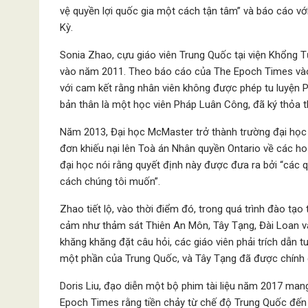
vệ quyền lợi quốc gia một cách tận tâm” và báo cáo v
Kỳ.
Sonia Zhao, cựu giáo viên Trung Quốc tại viện Khổng 
vào năm 2011. Theo báo cáo của The Epoch Times vào 
với cam kết rằng nhân viên không được phép tu luyện
bản thân là một học viên Pháp Luân Công, đã ký thỏa th
Năm 2013, Đại học McMaster trở thành trường đại học
đơn khiếu nại lên Toà án Nhân quyền Ontario về các ho
đại học nói rằng quyết định này được đưa ra bởi “các
cách chúng tôi muốn”.
Zhao tiết lộ, vào thời điểm đó, trong quá trình đào tạ
cảm như thảm sát Thiên An Môn, Tây Tạng, Đài Loan và
khăng khăng đặt câu hỏi, các giáo viên phải trích dẫn 
một phần của Trung Quốc, và Tây Tạng đã được chính 
Doris Liu, đạo diễn một bộ phim tài liệu năm 2017 man
Epoch Times rằng tiền chảy từ chế độ Trung Quốc đến 