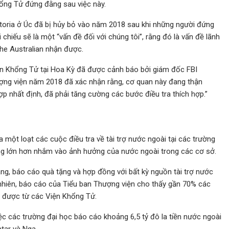
ổng Tử đứng đằng sau việc này.
Victoria ở Úc đã bị hủy bỏ vào năm 2018 sau khi những người đứng
chiếu sẽ là một “vấn đề đối với chúng tôi”, rằng đó là vấn đề lãnh
he Australian nhận được.
ện Khổng Tử tại Hoa Kỳ đã được cảnh báo bởi giám đốc FBI
hượng viện năm 2018 đã xác nhận rằng, cơ quan này đang thận
ợp nhất định, đã phải tăng cường các bước điều tra thích hợp.”
một loạt các cuộc điều tra về tài trợ nước ngoài tại các trường
ng lớn hơn nhắm vào ảnh hưởng của nước ngoài trong các cơ sở.
ang, báo cáo quà tặng và hợp đồng với bất kỳ nguồn tài trợ nước
nhiên, báo cáo của Tiểu ban Thượng viện cho thấy gần 70% các
n được từ các Viện Khổng Tử.
ệc các trường đại học báo cáo khoảng 6,5 tỷ đô la tiền nước ngoài
tar và Nga.