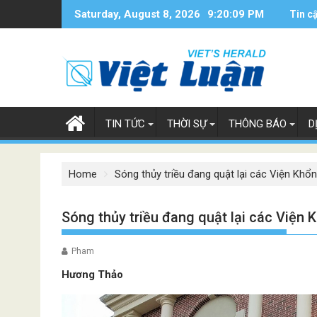
Skip
Saturday, August 8, 2026
9:20:10 PM
Tin c
to
content
TIN TỨC
THỜI SỰ
THÔNG BÁO
D
Home
Sóng thủy triều đang quật lại các Viện Khổn
Sóng thủy triều đang quật lại các Viện 
Pham
Hương Thảo