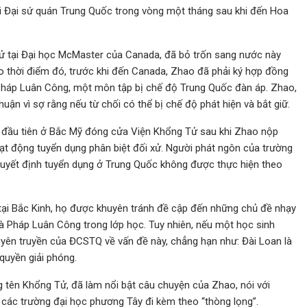
ới Đại sứ quán Trung Quốc trong vòng một tháng sau khi đến Hoa
Tử tại Đại học McMaster của Canada, đã bỏ trốn sang nước này
thời điểm đó, trước khi đến Canada, Zhao đã phải ký hợp đồng
 Pháp Luân Công, một môn tập bị chế độ Trung Quốc đàn áp. Zhao,
uận vì sợ rằng nếu từ chối có thể bị chế độ phát hiện và bắt giữ.
 đầu tiên ở Bắc Mỹ đóng cửa Viện Khổng Tử sau khi Zhao nộp
ạt động tuyển dụng phân biệt đối xử. Người phát ngôn của trường
 quyết định tuyển dụng ở Trung Quốc không được thực hiện theo
o tại Bắc Kinh, họ được khuyên tránh đề cập đến những chủ đề nhạy
 Pháp Luân Công trong lớp học. Tuy nhiên, nếu một học sinh
tuyên truyền của ĐCSTQ về vấn đề này, chẳng hạn như: Đài Loan là
quyền giải phóng.
g tên Khổng Tử, đã làm nổi bật câu chuyện của Zhao, nói với
các trường đại học phương Tây đi kèm theo “thòng lọng”.