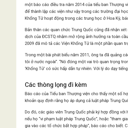
một báo cáo điều tra năm 2014 của tiểu ban Thượng vi
để thành lập các viện như vậy trong các trường đại học
Khổng Tử hoạt động trong các trung học ở Hoa Kỳ, báo
Bản thân các quan chức Trung Quốc cũng đã nhận xét r
dịch của ĐCSTQ nhằm mở rộng ảnh hưởng ra toàn cầu
2009 đã mô tả các Viện Khổng Tử là một phần quan trọn
Trong một bài phát biểu năm 2011, ông ta đã quảng c
tôi ở nước ngoài”. “Nó đóng một vai trò quan trọng tr
‘Khổng Tử’ có sức hấp dẫn tự nhiên. Với lý do dạy tiếng 
Các thòng lọng đi kèm
Báo cáo của Tiểu ban Thượng viện cho thấy một số hợ
khoản quy định rằng họ áp dụng cả luật pháp Trung Qu
Do đó, các giáo viên Trung Quốc phải ký hợp đồng với
nếu họ “vi phạm luật pháp Trung Quốc”, hoặc “tham gia 
gia vào các tổ chức bất hợp pháp”, báo cáo cho biết.