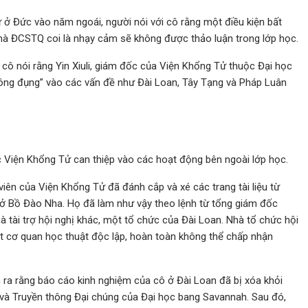
ử ở Đức vào năm ngoái, người nói với cô rằng một điều kiện bất
mà ĐCSTQ coi là nhạy cảm sẽ không được thảo luận trong lớp học.
ô nói rằng Yin Xiuli, giám đốc của Viện Khổng Tử thuộc Đại học
hông đụng” vào các vấn đề như Đài Loan, Tây Tạng và Pháp Luân
c Viện Khổng Tử can thiệp vào các hoạt động bên ngoài lớp học.
iên của Viện Khổng Tử đã đánh cắp và xé các trang tài liệu từ
 ở Bồ Đào Nha. Họ đã làm như vậy theo lệnh từ tổng giám đốc
hà tài trợ hội nghị khác, một tổ chức của Đài Loan. Nhà tổ chức hội
t cơ quan học thuật độc lập, hoàn toàn không thể chấp nhận
 ra rằng báo cáo kinh nghiệm của cô ở Đài Loan đã bị xóa khỏi
hí và Truyền thông Đại chúng của Đại học bang Savannah. Sau đó,