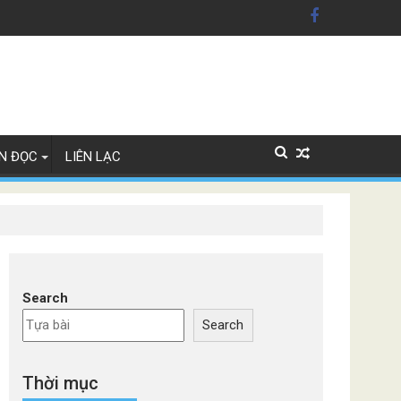
n Mỹ'
ây Lan
N ĐỌC
LIÊN LẠC
Search
Search
Thời mục