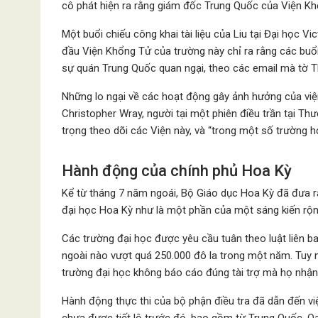
cô phát hiện ra rằng giám đốc Trung Quốc của Viện Kh
Một buổi chiếu công khai tài liệu của Liu tại Đại học 
đầu Viện Khổng Tử của trường này chỉ ra rằng các buổi 
sự quán Trung Quốc quan ngại, theo các email mà tờ T
Những lo ngại về các hoạt động gây ảnh hưởng của vi
Christopher Wray, người tại một phiên điều trần tại T
trọng theo dõi các Viện này, và “trong một số trường h
Hành động của chính phủ Hoa Kỳ
Kể từ tháng 7 năm ngoái, Bộ Giáo dục Hoa Kỳ đã đưa ra 
đại học Hoa Kỳ như là một phần của một sáng kiến rộ
Các trường đại học được yêu cầu tuân theo luật liên b
ngoài nào vượt quá 250.000 đô la trong một năm. Tuy 
trường đại học không báo cáo đúng tài trợ mà họ nhậ
Hành động thực thi của bộ phận điều tra đã dẫn đến vi
chưa được tiết lộ trước đó, bao gồm từ Trung Quốc, Qa