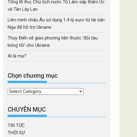
Tổng Bí thư, Chủ tịch nước Tô Lâm sắp thăm Úc
và Tân Lây Lan
Liên minh châu Âu sử dụng 1.4 tỷ euro từ tài sản
Nga để hỗ trợ Ukraine
Thụy Điển sẽ giao phương tiện thuộc ‘đội tàu
bóng tối’ cho Ukraine
Ai là ma?
Chọn chương mục
Chọn
chương
mục
CHUYÊN MỤC
TIN TỨC
THỜI SỰ