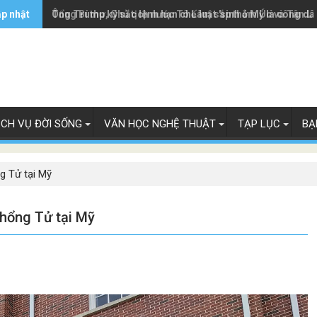
ập nhật
Ông Trump ký sắc lệnh hạn chế luật 'sinh ở Mỹ là công dâ
Tổng Bí thư, Chủ tịch nước Tô Lâm sắp thăm Úc và Tân L
ỊCH VỤ ĐỜI SỐNG
VĂN HỌC NGHỆ THUẬT
TẠP LỤC
BẠ
g Tử tại Mỹ
Khổng Tử tại Mỹ