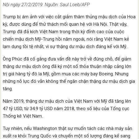
Nội ngày 27/2/2019. Nguồn: Saul Loeb/AFP
Trump bị ám ảnh với việc cắt giảm thâm thủng mậu dịch của Hoa
kỳ, được dùng để thử thách mối quan hệ với Hà Nội. Thật vậy,
Trump đã đả kích Việt Nam trong thời kỳ đỉnh cao của cuộc
chiến mậu dịch Mỹ-Trung hồi năm ngoái, nói rằng Việt Nam kẻ
lạm dụng tồi tệ nhất, vì sự thặng dư mậu dịch đáng kể với Mỹ.
Ông Phúc đã cố gắng đưa vấn đề này trở về đúng chỗ, để giảm
thặng dư mậu dịch ông đã ký một số thỏa thuận nhập cảng lớn
trị giá hàng tỷ đô la Mỹ, gồm mua các máy bay Boeing. Nhưng
những nỗ lực đó vẫn không thể ngăn chận thặng dư mậu dịch gia
tăng.
Năm 2019, thặng dư mậu dịch của Việt Nam với Mỹ đã tăng lên
47 tỷ USD, từ 34.9 tỷ USD năm 2018, theo số liệu của Tổng cục
Thống kê Việt Nam.
Tuy nhiên, nếu Washington thật sự muốn tách các nhà máy sản
xuất ra khỏi Trung Quốc và chuyển một số lượng đáng kể sang