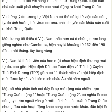
mậu dịch cao đối với hàng xuất khẩu từ Trung Quốc, buộc các
nhà sản xuất phải chuyển các hoạt động ra khỏi Trung Quốc.
Vì những lý do tương tự, Việt Nam có thể có lợi từ việc các công
ty, do ảnh hưởng bởi virus corona, phải chuyển các khâu sản xuất
ra khỏi Trung Quốc.
Mức lương tối thiểu ở Việt Nam thấp hơn cả ở những nước láng
giềng nghèo như Cambodia, hiện nay là khoảng từ 132 đến 190
đô la mỗi tháng, tùy từng vùng.
Việt Nam là thành viên của hơn một chục hiệp định thương mại
tự do, bao gồm Hiệp định Đối tác Toàn diện và Tiến bộ Xuyên
Thái Bình Dương (TPP) gồm có 11 thành viên và một hiệp định
mới được ký kết với Liên minh châu Âu hồi năm ngoái.
Một số nhà phân tích coi đây là sự mở rộng của chiến lược
“Trung Quốc cộng 1” hoặc “Trung Quốc cộng 2”, có nghĩa là các
công ty nước ngoài vẫn giữ một số khâu sản xuất ở Trung Quốc,
nhưng đưa các hoạt động khác sang các nước khác, đặc biệt là