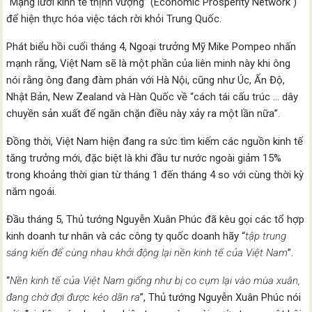
“Mạng lưới kinh tế thịnh vượng” (Economic Prosperity Network )
để hiện thực hóa việc tách rời khỏi Trung Quốc.
Phát biểu hồi cuối tháng 4, Ngoại trưởng Mỹ Mike Pompeo nhấn
mạnh rằng, Việt Nam sẽ là một phần của liên minh này khi ông
nói rằng ông đang đàm phán với Hà Nội, cũng như Úc, Ấn Độ,
Nhật Bản, New Zealand và Hàn Quốc về “cách tái cấu trúc … dây
chuyền sản xuất để ngăn chặn điều này xảy ra một lần nữa”.
Đồng thời, Việt Nam hiện đang ra sức tìm kiếm các nguồn kinh tế
tăng trưởng mới, đặc biệt là khi đầu tư nước ngoài giảm 15%
trong khoảng thời gian từ tháng 1 đến tháng 4 so với cùng thời kỳ
năm ngoái.
Đầu tháng 5, Thủ tướng Nguyễn Xuân Phúc đã kêu gọi các tổ hợp
kinh doanh tư nhân và các công ty quốc doanh hãy “
tập trung
sáng kiến để cùng nhau khởi động lại nền kinh tế của Việt Nam
”.
“
Nền kinh tế của Việt Nam giống như bị co cụm lại vào mùa xuân,
đang chờ đợi được kéo dãn ra
”, Thủ tướng Nguyễn Xuân Phúc nói