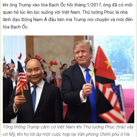
khi ông Trump vào tòa Bạch Ốc hồi tháng 1/2017, ông đã có mối
quan hệ lúc lên lúc xuống với Việt Nam. Thủ tướng Phúc là nhà
lãnh đạo Đông Nam Á đầu tiên mà Trump nói chuyện và mời đến
tòa Bạch Ốc.
Tổng thống Trump cầm cờ Việt Nam khi Thủ tướng Phúc (trái) vẫy
cờ Mỹ, khi họ tới dự một cuộc họp tại Văn phòng Chính phủ ở Hà