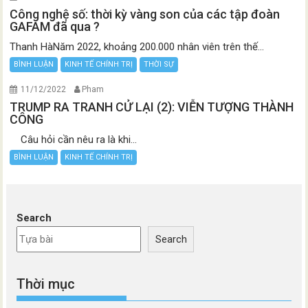
Công nghệ số: thời kỳ vàng son của các tập đoàn
GAFAM đã qua ?
Thanh HàNăm 2022, khoảng 200.000 nhân viên trên thế...
BÌNH LUẬN
KINH TẾ CHÍNH TRỊ
THỜI SỰ
11/12/2022
Pham
TRUMP RA TRANH CỬ LẠI (2): VIỄN TƯỢNG THÀNH
CÔNG
Câu hỏi cần nêu ra là khi...
BÌNH LUẬN
KINH TẾ CHÍNH TRỊ
Search
Search
Thời mục