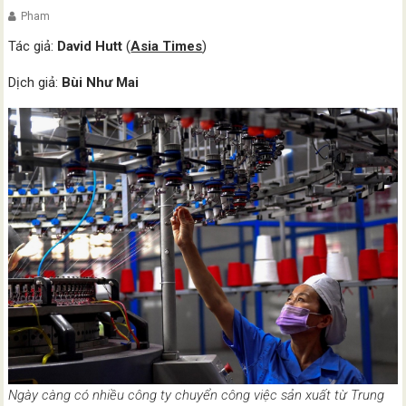
Pham
Tác giả:
David Hutt
(
Asia Times
)
Dịch giả:
Bùi Như Mai
Ngày càng có nhiều công ty chuyển công việc sản xuất từ Trung