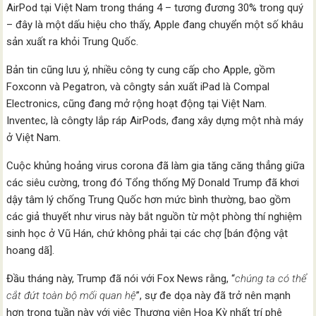
AirPod tại Việt Nam trong tháng 4 – tương đương 30% trong quý
– đây là một dấu hiệu cho thấy, Apple đang chuyển một số khâu
sản xuất ra khỏi Trung Quốc.
Bản tin cũng lưu ý, nhiều công ty cung cấp cho Apple, gồm
Foxconn và Pegatron, và côngty sản xuất iPad là Compal
Electronics, cũng đang mở rộng hoạt động tại Việt Nam.
Inventec, là côngty lắp ráp AirPods, đang xây dựng một nhà máy
ở Việt Nam.
Cuộc khủng hoảng virus corona đã làm gia tăng căng thẳng giữa
các siêu cường, trong đó Tổng thống Mỹ Donald Trump đã khơi
dậy tâm lý chống Trung Quốc hơn mức bình thường, bao gồm
các giả thuyết như virus này bắt nguồn từ một phòng thí nghiệm
sinh học ở Vũ Hán, chứ không phải tại các chợ [bán động vật
hoang dã].
Đầu tháng này, Trump đã nói với Fox News rằng, “
chúng ta có thể
cắt đứt toàn bộ mối quan hệ
”, sự đe dọa này đã trở nên mạnh
hơn trong tuần này với việc Thượng viện Hoa Kỳ nhất trí phê