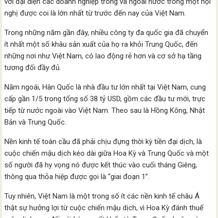
với đại diện các doanh nghiệp trong và ngoài nước trong một hội
nghị được coi là lớn nhất từ ​​trước đến nay của Việt Nam.
Trong những năm gần đây, nhiều công ty đa quốc gia đã chuyển
ít nhất một số khâu sản xuất của họ ra khỏi Trung Quốc, đến
những nơi như Việt Nam, có lao động rẻ hơn và cơ sở hạ tầng
tương đối đầy đủ.
Năm ngoái, Hàn Quốc là nhà đầu tư lớn nhất tại Việt Nam, cung
cấp gần 1/5 trong tổng số 38 tỷ USD, gồm các đầu tư mới, trực
tiếp từ nước ngoài vào Việt Nam. Theo sau là Hồng Kông, Nhật
Bản và Trung Quốc.
Nền kinh tế toàn cầu đã phải chịu đựng thời kỳ tiền đại dịch, là
cuộc chiến mậu dịch kéo dài giữa Hoa Kỳ và Trung Quốc và một
số người đã hy vọng nó được kết thúc vào cuối tháng Giêng,
thông qua thỏa hiệp được gọi là “giai đoạn 1”.
Tuy nhiên, Việt Nam là một trong số ít các nền kinh tế châu Á
thật sự hưởng lợi từ cuộc chiến mậu dịch, vì Hoa Kỳ đánh thuế