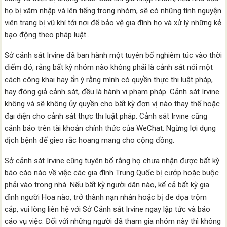
họ bị xâm nhập và lên tiếng trong nhóm, sẽ có những tình nguyện
viên trang bị vũ khí tới nơi để bảo vệ gia đình họ và xử lý những kẻ
bạo động theo pháp luật…
Sở cảnh sát Irvine đã ban hành một tuyên bố nghiêm túc vào thời
điểm đó, rằng bất kỳ nhóm nào không phải là cảnh sát nói một
cách công khai hay ẩn ý rằng mình có quyền thực thi luật pháp,
hay đóng giả cảnh sát, đều là hành vi phạm pháp. Cảnh sát Irvine
không và sẽ không ủy quyền cho bất kỳ đơn vị nào thay thế hoặc
đại diện cho cảnh sát thực thi luật pháp. Cảnh sát Irvine cũng
cảnh báo trên tài khoản chính thức của WeChat: Ngừng lợi dụng
dịch bệnh để gieo rắc hoang mang cho cộng đồng.
Sở cảnh sát Irvine cũng tuyên bố rằng họ chưa nhận được bất kỳ
báo cáo nào về việc các gia đình Trung Quốc bị cướp hoặc buộc
phải vào trong nhà. Nếu bất kỳ người dân nào, kể cả bất kỳ gia
đình người Hoa nào, trở thành nạn nhân hoặc bị đe dọa trộm
cắp, vui lòng liên hệ với Sở Cảnh sát Irvine ngay lập tức và báo
cáo vụ việc. Đối với những người đã tham gia nhóm này thì không