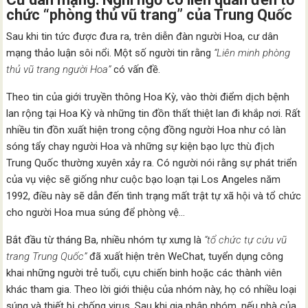
chức “phòng thủ vũ trang” của Trung Quốc
Sau khi tin tức được đưa ra, trên diễn đàn người Hoa, cư dân
mạng thảo luận sôi nổi. Một số người tin rằng
“Liên minh phòng
thủ vũ trang người Hoa”
có vấn đề.
Theo tin của giới truyền thông Hoa Kỳ, vào thời điểm dịch bệnh
lan rộng tại Hoa Kỳ và những tin đồn thất thiệt lan đi khắp nơi. Rất
nhiều tin đồn xuất hiện trong cộng đồng người Hoa như có làn
sóng tẩy chay người Hoa và những sự kiện bạo lực thù địch
Trung Quốc thường xuyên xảy ra. Có người nói rằng sự phát triển
của vụ việc sẽ giống như cuộc bạo loạn tại Los Angeles năm
1992, điều này sẽ dẫn đến tình trạng mất trật tự xã hội và tổ chức
cho người Hoa mua súng để phòng vệ…
Bắt đầu từ tháng Ba, nhiều nhóm tự xưng là
“tổ chức tự cứu vũ
trang Trung Quốc”
đã xuất hiện trên WeChat, tuyển dụng công
khai những người trẻ tuổi, cựu chiến binh hoặc các thành viên
khác tham gia. Theo lời giới thiệu của nhóm này, họ có nhiều loại
súng và thiết bị chống virus. Sau khi gia nhập nhóm, nếu nhà của