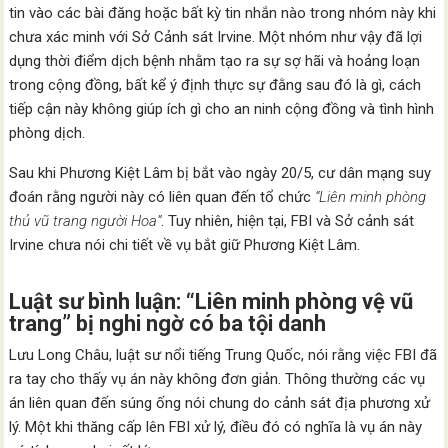
tin vào các bài đăng hoặc bất kỳ tin nhắn nào trong nhóm này khi
chưa xác minh với Sở Cảnh sát Irvine. Một nhóm như vậy đã lợi
dụng thời điểm dịch bệnh nhằm tạo ra sự sợ hãi và hoảng loạn
trong cộng đồng, bất kể ý định thực sự đằng sau đó là gì, cách
tiếp cận này không giúp ích gì cho an ninh cộng đồng và tình hình
phòng dịch.
Sau khi Phương Kiệt Lâm bị bắt vào ngày 20/5, cư dân mạng suy
đoán rằng người này có liên quan đến tổ chức
“Liên minh phòng
thủ vũ trang người Hoa”
. Tuy nhiên, hiện tại, FBI và Sở cảnh sát
Irvine chưa nói chi tiết về vụ bắt giữ Phương Kiệt Lâm.
Luật sư bình luận: “Liên minh phòng vệ vũ
trang” bị nghi ngờ có ba tội danh
Lưu Long Châu, luật sư nổi tiếng Trung Quốc, nói rằng việc FBI đã
ra tay cho thấy vụ án này không đơn giản. Thông thường các vụ
án liên quan đến súng ống nói chung do cảnh sát địa phương xử
lý. Một khi thăng cấp lên FBI xử lý, điều đó có nghĩa là vụ án này