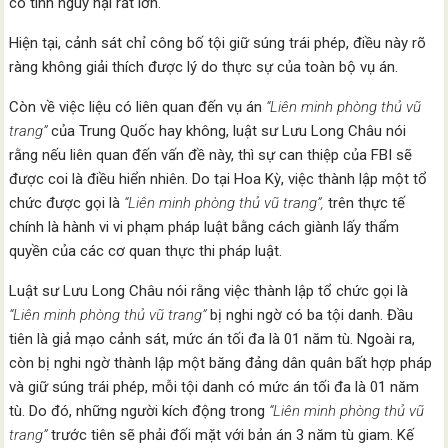
có tính nguy hại rất lớn.
Hiện tại, cảnh sát chỉ công bố tội giữ súng trái phép, điều này rõ
ràng không giải thích được lý do thực sự của toàn bộ vụ án.
Còn về việc liệu có liên quan đến vụ án
“Liên minh phòng thủ vũ
trang”
của Trung Quốc hay không, luật sư Lưu Long Châu nói
rằng nếu liên quan đến vấn đề này, thì sự can thiệp của FBI sẽ
được coi là điều hiển nhiên. Do tại Hoa Kỳ, việc thành lập một tổ
chức được gọi là
“Liên minh phòng thủ vũ trang”,
trên thực tế
chính là hành vi vi phạm pháp luật bằng cách giành lấy thẩm
quyền của các cơ quan thực thi pháp luật.
Luật sư Lưu Long Châu nói rằng việc thành lập tổ chức gọi là
“Liên minh phòng thủ vũ trang”
bị nghi ngờ có ba tội danh. Đầu
tiên là giả mạo cảnh sát, mức án tối đa là 01 năm tù. Ngoài ra,
còn bị nghi ngờ thành lập một băng đảng dân quân bất hợp pháp
và giữ súng trái phép, mỗi tội danh có mức án tối đa là 01 năm
tù. Do đó, những người kích động trong
“Liên minh phòng thủ vũ
trang”
trước tiên sẽ phải đối mặt với bản án 3 năm tù giam. Kế