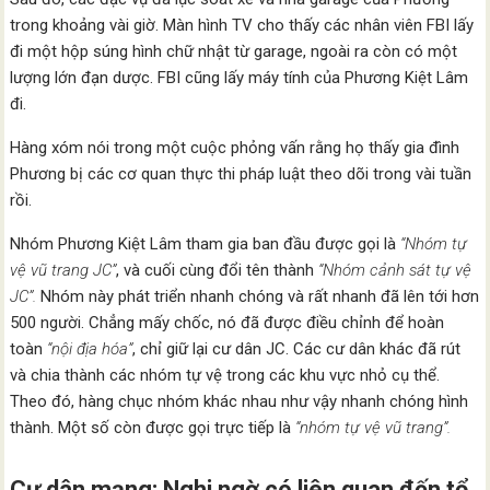
trong khoảng vài giờ. Màn hình TV cho thấy các nhân viên FBI lấy
đi một hộp súng hình chữ nhật từ garage, ngoài ra còn có một
lượng lớn đạn dược. FBI cũng lấy máy tính của Phương Kiệt Lâm
đi.
Hàng xóm nói trong một cuộc phỏng vấn rằng họ thấy gia đình
Phương bị các cơ quan thực thi pháp luật theo dõi trong vài tuần
rồi.
Nhóm Phương Kiệt Lâm tham gia ban đầu được gọi là
“Nhóm tự
vệ vũ trang JC”
, và cuối cùng đổi tên thành
“Nhóm cảnh sát tự vệ
JC”.
Nhóm này phát triển nhanh chóng và rất nhanh đã lên tới hơn
500 người. Chẳng mấy chốc, nó đã được điều chỉnh để hoàn
toàn
“nội địa hóa”
, chỉ giữ lại cư dân JC. Các cư dân khác đã rút
và chia thành các nhóm tự vệ trong các khu vực nhỏ cụ thể.
Theo đó, hàng chục nhóm khác nhau như vậy nhanh chóng hình
thành. Một số còn được gọi trực tiếp là
“nhóm tự vệ vũ trang”.
Cư dân mạng: Nghi ngờ có liên quan đến tổ