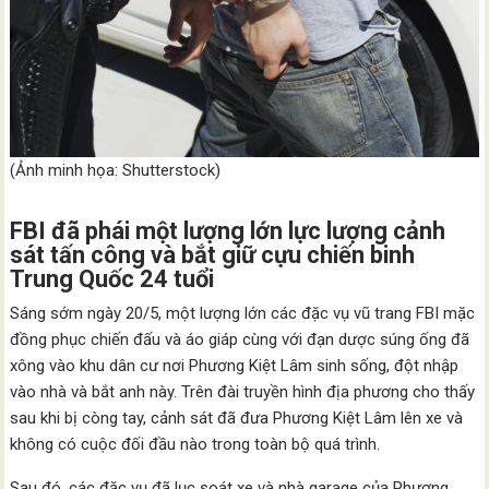
(Ảnh minh họa: Shutterstock)
FBI đã phái một lượng lớn lực lượng cảnh
sát tấn công và bắt giữ cựu chiến binh
Trung Quốc 24 tuổi
Sáng sớm ngày 20/5, một lượng lớn các đặc vụ vũ trang FBI mặc
đồng phục chiến đấu và áo giáp cùng với đạn dược súng ống đã
xông vào khu dân cư nơi Phương Kiệt Lâm sinh sống, đột nhập
vào nhà và bắt anh này. Trên đài truyền hình địa phương cho thấy
sau khi bị còng tay, cảnh sát đã đưa Phương Kiệt Lâm lên xe và
không có cuộc đối đầu nào trong toàn bộ quá trình.
Sau đó, các đặc vụ đã lục soát xe và nhà garage của Phương