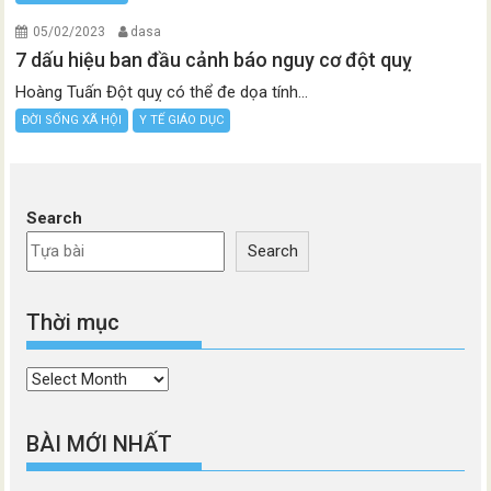
05/02/2023
dasa
7 dấu hiệu ban đầu cảnh báo nguy cơ đột quỵ
Hoàng Tuấn Đột quỵ có thể đe dọa tính...
ĐỜI SỐNG XÃ HỘI
Y TẾ GIÁO DỤC
Search
Search
Thời mục
Thời
mục
BÀI MỚI NHẤT