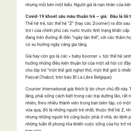
nhưng mỗi bên một kiểu. Người già là nạn nhân của bện
Covid-19 khoét sâu mâu thuẫn trẻ – già: Đâu là lối 
Thế hệ trẻ, tức thế hệ “Z” (hay các Zoomer) ra đời sau
trơ ì của chính phủ các nước trước tình trạng khẩn cấp 
đang trên đường đi đến “ngày tận thế”, với các thảm h
có xu hướng ngày càng gia tăng.
Già hay còn gọi là các « baby boomer », tức thế hệ sin
hưởng những điều kiện thuận lợi của một xã hội có đầy 
cho lớp trẻ “một thế giới nghẹt thở, một thế giới ô nhiễ
Pascal Chabot, trên báo Bỉ La Libre Belgique).
Courrier International giải thích lý do chọn chủ đề này.
lãng, phải sống cách biệt trong các trại dưỡng lão, rất
nhiên, theo nhiều thành viên trong ban biên tập, có mộ
vừa qua, đó là những người trẻ nhất, thuộc thế hệ Z, n
nhưng những người trẻ cũng buộc phải ở nhà, do lệnh 
những tuần lễ phong tỏa khiến cuộc sống của họ trở nên
hơn nữa.