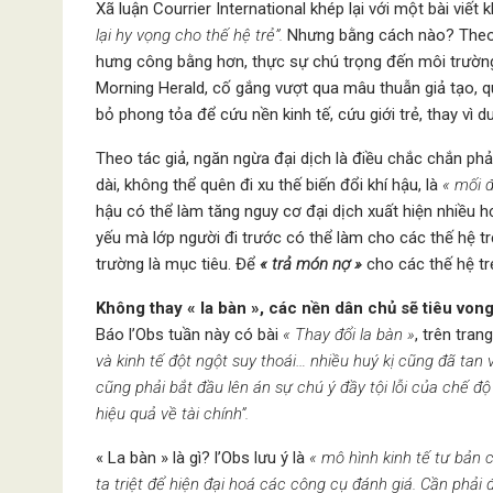
Xã luận Courrier International khép lại với một bài viế
lại hy vọng cho thế hệ trẻ”.
Nhưng bằng cách nào? Theo 
hưng công bằng hơn, thực sự chú trọng đến môi trường.
Morning Herald, cố gắng vượt qua mâu thuẫn giả tạo, q
bỏ phong tỏa để cứu nền kinh tế, cứu giới trẻ, thay vì d
Theo tác giả, ngăn ngừa đại dịch là điều chắc chắn phả
dài, không thể quên đi xu thế biến đổi khí hậu, là
« mối 
hậu có thể làm tăng nguy cơ đại dịch xuất hiện nhiều h
yếu mà lớp người đi trước có thể làm cho các thế hệ trẻ
trường là mục tiêu. Để
« trả món nợ »
cho các thế hệ tr
Không thay « la bàn », các nền dân chủ sẽ tiêu von
Báo l’Obs tuần này có bài
« Thay đổi la bàn »
, trên tran
và kinh tế đột ngột suy thoái… nhiều huý kị cũng đã tan
cũng phải bắt đầu lên án sự chú ý đầy tội lỗi của chế độ
hiệu quả về tài chính”.
« La bàn » là gì? l’Obs lưu ý là
« mô hình kinh tế tư bản 
ta triệt để hiện đại hoá các công cụ đánh giá. Cần phải 