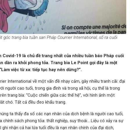
ột góc trang bìa tuần san Pháp Courrier International, số ra cuối
ịch Covid-19 là chủ đề trang nhất của nhiều tuần báo Pháp cuối
n dần ra khỏi phong tỏa. Trang bìa Le Point gọi đây là một
Làm việc từ xa: tiếp tục hay nên dừng?”.
rier International về một vấn đề nhạy cảm, gây nhiều tranh cãi: đại
i người cao tuổi, trong gia đình và trong xã hội, cụ thể là trong
trên trang bìa: “Cuộc chiến giữa các thế hệ”, với hình ảnh một
dắt chó. Tất cả đều đeo khẩu trang.
chúng ta thấy đa số các nạn nhân của dịch bệnh là người cao tuổi,
a chính sách phong tỏa: thất nghiệp, suy thoái… Liệu có xảy ra sự
l ghi nhận cả hai lứa tuổi đều là nạn nhân chính của đại dịch,