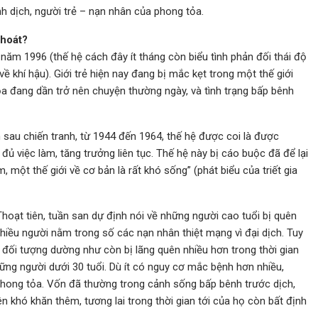
h dịch, người trẻ – nạn nhân của phong tỏa.
thoát?
 năm 1996 (thế hệ cách đây ít tháng còn biểu tình phản đối thái độ
về khí hậu). Giới trẻ hiện nay đang bị mắc kẹt trong một thế giới
ọa đang dần trở nên chuyện thường ngày, và tình trạng bấp bênh
h sau chiến tranh, từ 1944 đến 1964, thế hệ được coi là được
đủ việc làm, tăng trưởng liên tục. Thế hệ này bị cáo buộc đã để lại
m, một thế giới về cơ bản là rất khó sống” (phát biểu của triết gia
 Thoạt tiên, tuần san dự định nói về những người cao tuổi bị quên
 nhiều người nằm trong số các nạn nhân thiệt mạng vì đại dịch. Tuy
t đối tượng dường như còn bị lãng quên nhiều hơn trong thời gian
hững người dưới 30 tuổi. Dù ít có nguy cơ mắc bệnh hơn nhiều,
phong tỏa. Vốn đã thường trong cảnh sống bấp bênh trước dịch,
 khó khăn thêm, tương lai trong thời gian tới của họ còn bất định