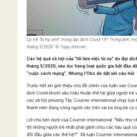
Lp trẻ “bị hy sinh” trong đại dịch Covid-19? Trong ảnh: m
tháng 5/2020. © Copy d’écran
Các hệ quả xã hội của “lối làm việc từ xa” do đại d
tháng 5/2020, vào lúc hàng loạt quốc gia bắt đầu dầ
“cuộc cách mạng”. Nhưng l’Obs dè dặt với câu hỏi: “
Trước hết xin giới thiệu chủ đề chính của tuần san Cour
dịch Covid khoét sâu mâu thuẫn thế hệ giữa người trẻ vớ
các xã hội phương Tây. Courrier international chạy tựa 
thanh niên đang còng người vác trên vai ba ông bà cụ 
Lời chú bên dưới của Courrier international: “Nếu như 
thì những người trẻ nhất phải gánh chịu các hậu quả củ
đối đầu giữa các thế hệ?”. Xã luận Courrier internationa