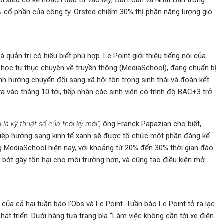
% cổ phần của công ty. Orsted chiếm 30% thị phần năng lượng gió
uản trị có hiểu biết phù hợp. Le Point giới thiệu tiếng nói của
i học tư thục chuyên về truyền thông (MediaSchool), đang chuẩn bị
 hướng chuyển đổi sang xã hội tôn trọng sinh thái và đoàn kết.
ào tháng 10 tới, tiếp nhận các sinh viên có trình độ BAC+3 trở
 là kỹ thuật số của thời kỳ mới”,
ông Franck Papazian cho biết,
ghiệp hướng sang kinh tế xanh sẽ được tổ chức một phần đáng kể
g MediaSchool hiện nay, với khoảng từ 20% đến 30% thời gian đào
í, bớt gây tổn hại cho môi trường hơn, và cũng tạo điều kiện mở
 của cả hai tuần báo l’Obs và Le Point. Tuần báo Le Point tỏ ra lạc
hát triển. Dưới hàng tựa trang bìa “Làm việc không cần tới xe điện