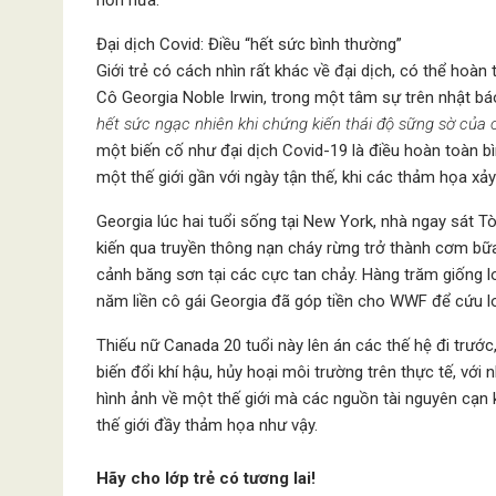
Đại dịch Covid: Điều “hết sức bình thường”
Giới trẻ có cách nhìn rất khác về đại dịch, có thể hoàn 
Cô Georgia Noble Irwin, trong một tâm sự trên nhật báo
hết sức ngạc nhiên khi chứng kiến thái độ sững sờ của
một biến cố như đại dịch Covid-19 là điều hoàn toàn b
một thế giới gần với ngày tận thế, khi các thảm họa xả
Georgia lúc hai tuổi sống tại New York, nhà ngay sát T
kiến qua truyền thông nạn cháy rừng trở thành cơm bữ
cảnh băng sơn tại các cực tan chảy. Hàng trăm giống lo
năm liền cô gái Georgia đã góp tiền cho WWF để cứu loà
Thiếu nữ Canada 20 tuổi này lên án các thế hệ đi trước,
biến đổi khí hậu, hủy hoại môi trường trên thực tế, vớ
hình ảnh về một thế giới mà các nguồn tài nguyên cạn k
thế giới đầy thảm họa như vậy.
Hãy cho lớp trẻ có tương lai!