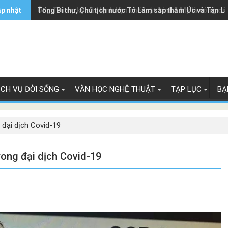
ập nhật
Ông Trump ký sắc lệnh hạn chế luật 'sinh ở Mỹ là công dâ
Tổng Bí thư, Chủ tịch nước Tô Lâm sắp thăm Úc và Tân L
ỊCH VỤ ĐỜI SỐNG
VĂN HỌC NGHỆ THUẬT
TẠP LỤC
BẠ
 đại dịch Covid-19
rong đại dịch Covid-19