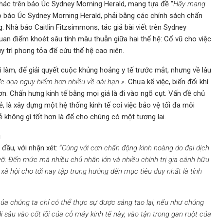
t khác trên báo Úc Sydney Morning Herald, mang tựa đề “
Hãy mang
báo Úc Sydney Morning Herald, phải bằng các chính sách chấn
 Nhà báo Caitlin Fitzsimmons, tác giả bài viết trên Sydney
uan điểm khoét sâu tính mâu thuẫn giữa hai thế hệ: Cổ vũ cho việc
uy trì phong tỏa để cứu thế hệ cao niên.
i làm, để giải quyết cuộc khủng hoảng y tế trước mắt, nhưng về lâu
đe dọa nguy hiểm hơn nhiều về dài hạn »
. Chưa kể việc, biến đổi khí
ơn. Chấn hưng kinh tế bằng mọi giá là đi vào ngõ cụt. Vấn đề chủ
, là xây dựng một hệ thống kinh tế coi việc bảo vệ tối đa môi
ẻ không gì tốt hơn là để cho chúng có một tương lai.
g
g đầu, với nhận xét: “
Cùng với cơn chấn động kinh hoàng do đại dịch
 vỡ. Đến mức mà nhiều chủ nhân lớn và nhiều chính trị gia cánh hữu
 xã hội cho tới nay tập trung hướng đến mục tiêu duy nhất là tính
của chúng ta chỉ có thể thực sự được sáng tạo lại, nếu như chúng
đi sâu vào cốt lõi của cỗ máy kinh tế này, vào tận trong gan ruột của