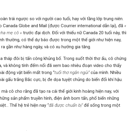
toàn trái ngược so với người cao tuổi, hay với tầng lớp trung niên.
 Canada Globe and Mail (được Courrier international dẫn lại), đã
«
 cha mẹ cô »
trước đại dịch. Đối với thiếu nữ Canada 20 tuổi này, thì
ình thường, có thể dự báo được trong một thế giới như hiện nay,
y ra gần như hàng ngày, và có xu hướng gia tăng.
òa tháp đôi bị tấn công khủng bố. Trong suốt thời thơ ấu, cô chứng
a, và không tính đếm nổi đã xem bao nhiêu đoạn video cho thấy
ài động vật biến mất trong “
tuổi thơ ngắn ngủi”
của mình. Nhiều
i gấu trắng Bắc cực, bị đe dọa tuyệt chủng do biến đổi khí hậu.
 mà cô cho rằng đã tạo ra cái thế giới kinh hoàng hiện nay, với
i những sản phẩm truyền hình, điện ảnh bom tấn, phổ biến những
iệt… Thế hệ trẻ hiện nay “
đã được chuẩn bị”
để sống trong một