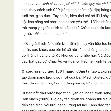
con quái thú kinh tế tư bản, để viết lại các quy tắc về 
phải thay cách tính GDP (tổng sản phẩm nội địa) bằng c
tuổi thọ, giáo dục… Tuy nhiên, hiện thời chỉ số IDH này
hội, khả năng hội nhập các nhóm yếu thế… L’Obs nhấn m
mà mang ý nghĩa chính trị sâu sắc”. Chính cách đo lườn
nghiệp, chính phủ các nước”.
L’Obs giải thích: Nếu nền kinh tế hiện nay vẫn tiếp tục
nhiên, sức khoẻ, các liên hệ xã hội….”, thì chúng ta sẽ b
do khủng hoảng y tế, để khởi sự công việc này. Và điề
cầu, bắt đầu với Châu Âu và Hoa Kỳ. Nếu nền kinh tế t
Orsted và mục tiêu 100% năng lượng tái tạo
L’Expres
tập đoàn năng lượng số một của Đan Mạch Orsted, đứng
than đá và dầu mỏ, Orsted đang hướng tới mục tiêu 99
Orsted bắt đầu bước ngoặt chuyển đổi hoàn toàn sang 
Đan Mạch (2009). Giờ đây tập đoàn với doanh thu 9 tỉ e
đến gần đích, với 86% năng lượng tái tạo. Lãnh đạo tập
phát triển năng lượng gió trên biển sẽ không giảm bớt