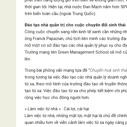
thời gian tới. Hiện tại, nhà nước Đan Mạch nắm hơn 50
trên biển toàn cầu (ngoài Trung Quốc).
Đào tạo nhà quản trị cho cuộc chuyển đổi sinh thái
Công cuộc chuyển sang nền kinh tế xanh cần những nhà q
ông Franck Papazian, chủ tịch liên minh các trường đạ
mở một cơ sở đào tạo các nhà quản lý phục vụ cho định
Trường mang tên Green Management School sẽ mở cửa v
lên.
Trong bài phỏng vấn mang tựa đề “
Chuyển hoá sinh thái
trong tương lai việc đào tạo các nhà quản lý doanh n
từ xa, theo mô hình của trường đào tạo về truyền thôn
tạo từ xa. Việc đào tạo từ xa cho phép tiết kiệm chi ph
rộng việc học cho đông người hơn.
« Làm việc từ nhà » : Cái lợi, cái hại
Làm việc từ nhà, những mặt lợi, mặt hại là chủ đề chính
quan nhiều hơn về viễn cảnh làm việc từ xa ngày càng p