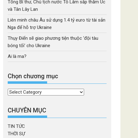
Tổng Bí thư, Chủ tịch nước Tô Lâm sắp thăm Úc
và Tân Lây Lan
Liên minh châu Âu sử dụng 1.4 tỷ euro từ tài sản
Nga để hỗ trợ Ukraine
Thụy Điển sẽ giao phương tiện thuộc ‘đội tàu
bóng tối’ cho Ukraine
Ai là ma?
Chọn chương mục
Chọn
chương
mục
CHUYÊN MỤC
TIN TỨC
THỜI SỰ