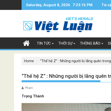
Skip
Saturday, August 8, 2026
7:23:17 PM
Tin c
to
content
TIN TỨC
THỜI SỰ
THÔNG BÁO
D
Home
”Thế hệ Z” : Những người bị lãng quên trong
”Thế hệ Z” : Những người bị lãng quên t
Pham
Trọng Thành