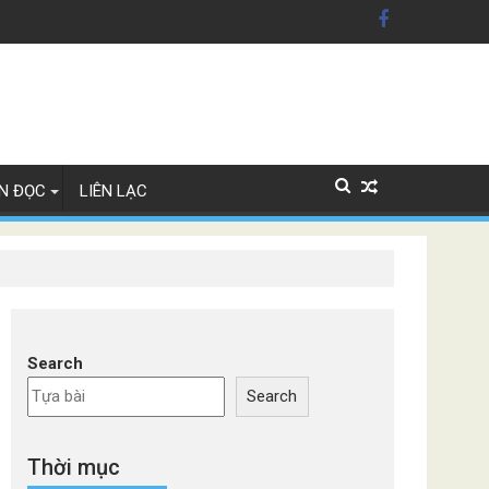
n Mỹ'
ây Lan
N ĐỌC
LIÊN LẠC
Search
Search
Thời mục