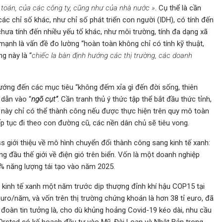
kế toán, của các công ty, cũng như của nhà nước »
. Cụ thể là cần
ác chỉ số khác, như chỉ số phát triển con người (IDH), có tính đến
 chưa tính đến nhiều yếu tố khác, như môi trường, tính đa dạng xã
ạnh là vấn đề đo lường “hoàn toàn không chỉ có tính kỹ thuật,
g này là “
chiếc la bàn định hướng các thị trường, các doanh
 hướng đến các mục tiêu “không đếm xỉa gì đến đời sống, thiên
ị dẫn vào “
ngõ cụt”
. Cần tranh thủ ý thức tập thể bắt đầu thức tỉnh,
u này chỉ có thể thành công nếu được thực hiện trên quy mô toàn
iếp tục đi theo con đường cũ, các nền dân chủ sẽ tiêu vong.
s giới thiệu về mô hình chuyển đổi thành công sang kinh tế xanh:
 đầu thế giới về điện gió trên biển. Vốn là một doanh nghiệp
% năng lượng tái tạo vào năm 2025.
kinh tế xanh một năm trước dịp thượng đỉnh khí hậu COP15 tại
uro/năm, và vốn trên thị trường chứng khoán là hơn 38 tỉ euro, đã
 đoàn tin tưởng là, cho dù khủng hoảng Covid-19 kéo dài, nhu cầu
. Orsted có kế hoạch đầu tư vào Mỹ, Đài Loan và Nhật Bản trong