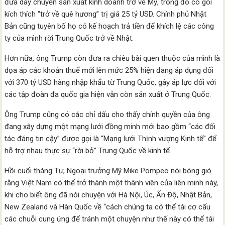
đưa dây chuyền sản xuất kinh doanh trở về Mỹ, trong đó có gói
kích thích “trở về quê hương” trị giá 25 tỷ USD. Chính phủ Nhật
Bản cũng tuyên bố họ có kế hoạch trả tiền để khích lệ các công
ty của mình rời Trung Quốc trở về Nhật.
Hơn nữa, ông Trump còn đưa ra chiêu bài quen thuộc của mình là
dọa áp các khoản thuế mới lên mức 25% hiện đang áp dụng đối
với 370 tỷ USD hàng nhập khẩu từ Trung Quốc, gây áp lực đối với
các tập đoàn đa quốc gia hiện vẫn còn sản xuất ở Trung Quốc.
Ông Trump cũng có các chỉ dấu cho thấy chính quyền của ông
đang xây dựng một mạng lưới đồng minh mới bao gồm “các đối
tác đáng tin cậy” được gọi là “Mạng lưới Thịnh vượng Kinh tế” để
hỗ trợ nhau thực sự “rời bỏ” Trung Quốc về kinh tế.
Hồi cuối tháng Tư, Ngoại trưởng Mỹ Mike Pompeo nói bóng gió
rằng Việt Nam có thể trở thành một thành viên của liên minh này,
khi cho biết ông đã nói chuyện với Hà Nội, Úc, Ấn Độ, Nhật Bản,
New Zealand và Hàn Quốc về “cách chúng ta có thể tái cơ cấu
các chuỗi cung ứng để tránh một chuyện như thế này có thể tái