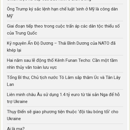
Ông Trump ký sắc lệnh hạn chế luật ‘sinh ở Mỹ là công dân
Mỹ’
Giai đoạn tiếp theo trong cuộc trấn áp các dân tộc thiểu số
của Trung Quốc
Kỷ nguyên Ấn Độ Dương – Thái Bình Dương của NATO đã
khép lại
Hai năm sau lễ động thổ Kênh Funan Techo: Cần một tầm
nhìn thủy văn toàn lưu vực
Tổng Bí thư, Chủ tịch nước Tô Lâm sắp thăm Úc và Tân Lây
Lan
Liên minh châu Âu sử dụng 1.4 tỷ euro từ tài sản Nga để hỗ
trợ Ukraine
Thụy Điển sẽ giao phương tiện thuộc ‘đội tàu bóng tối’ cho
Ukraine
Ai là ma?