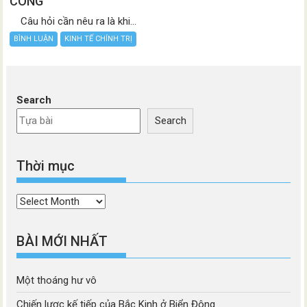
CÔNG
Câu hỏi cần nêu ra là khi...
BÌNH LUẬN
KINH TẾ CHÍNH TRỊ
Search
Search
Thời mục
Thời
mục
BÀI MỚI NHẤT
Một thoáng hư vô
Chiến lược kế tiếp của Bắc Kinh ở Biển Đông