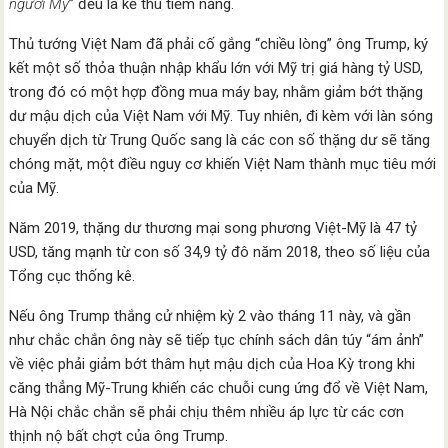
người Mỹ
” đều là kẻ thù tiềm năng.
Thủ tướng Việt Nam đã phải cố gắng “chiều lòng” ông Trump, ký
kết một số thỏa thuận nhập khẩu lớn với Mỹ trị giá hàng tỷ USD,
trong đó có một hợp đồng mua máy bay, nhằm giảm bớt thặng
dư mậu dịch của Việt Nam với Mỹ. Tuy nhiên, đi kèm với làn sóng
chuyển dịch từ Trung Quốc sang là các con số thặng dư sẽ tăng
chóng mặt, một điều nguy cơ khiến Việt Nam thành mục tiêu mới
của Mỹ.
Năm 2019, thặng dư thương mại song phương Việt-Mỹ là 47 tỷ
USD, tăng mạnh từ con số 34,9 tỷ đô năm 2018, theo số liệu của
Tổng cục thống kê.
Nếu ông Trump thắng cử nhiệm kỳ 2 vào tháng 11 này, và gần
như chắc chắn ông này sẽ tiếp tục chính sách dân túy “ám ảnh”
về việc phải giảm bớt thâm hụt mậu dịch của Hoa Kỳ trong khi
căng thẳng Mỹ-Trung khiến các chuỗi cung ứng đổ về Việt Nam,
Hà Nội chắc chắn sẽ phải chịu thêm nhiều áp lực từ các cơn
thịnh nộ bất chợt của ông Trump.