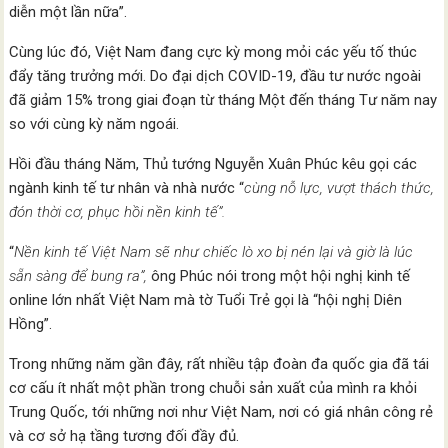
diễn một lần nữa”.
Cùng lúc đó, Việt Nam đang cực kỳ mong mỏi các yếu tố thúc
đẩy tăng trưởng mới. Do đại dịch COVID-19, đầu tư nước ngoài
đã giảm 15% trong giai đoạn từ tháng Một đến tháng Tư năm nay
so với cùng kỳ năm ngoái.
Hồi đầu tháng Năm, Thủ tướng Nguyễn Xuân Phúc kêu gọi các
ngành kinh tế tư nhân và nhà nước “
cùng nỗ lực, vượt thách thức,
đón thời cơ, phục hồi nền kinh tế”.
“
Nền kinh tế Việt Nam sẽ như chiếc lò xo bị nén lại và giờ là lúc
sẵn sàng để bung ra”,
ông Phúc nói trong một hội nghị kinh tế
online lớn nhất Việt Nam mà tờ Tuổi Trẻ gọi là “hội nghị Diên
Hồng”.
Trong những năm gần đây, rất nhiều tập đoàn đa quốc gia đã tái
cơ cấu ít nhất một phần trong chuỗi sản xuất của mình ra khỏi
Trung Quốc, tới những nơi như Việt Nam, nơi có giá nhân công rẻ
và cơ sở hạ tầng tương đối đầy đủ.