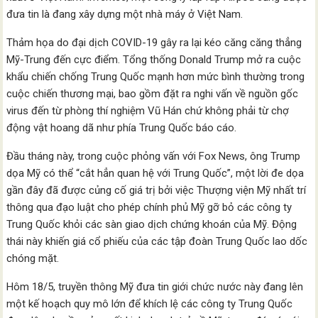
đưa tin là đang xây dựng một nhà máy ở Việt Nam.
Thảm họa do đại dịch COVID-19 gây ra lại kéo căng căng thẳng
Mỹ-Trung đến cực điểm. Tổng thống Donald Trump mở ra cuộc
khẩu chiến chống Trung Quốc mạnh hơn mức bình thường trong
cuộc chiến thương mại, bao gồm đặt ra nghi vấn về nguồn gốc
virus đến từ phòng thí nghiệm Vũ Hán chứ không phải từ chợ
động vật hoang dã như phía Trung Quốc báo cáo.
Đầu tháng này, trong cuộc phỏng vấn với Fox News, ông Trump
dọa Mỹ có thể “cắt hẳn quan hệ với Trung Quốc”, một lời đe dọa
gần đây đã được củng cố giá trị bởi việc Thượng viện Mỹ nhất trí
thông qua đạo luật cho phép chính phủ Mỹ gỡ bỏ các công ty
Trung Quốc khỏi các sàn giao dịch chứng khoán của Mỹ. Động
thái này khiến giá cổ phiếu của các tập đoàn Trung Quốc lao dốc
chóng mặt.
Hôm 18/5, truyền thông Mỹ đưa tin giới chức nước này đang lên
một kế hoạch quy mô lớn để khích lệ các công ty Trung Quốc