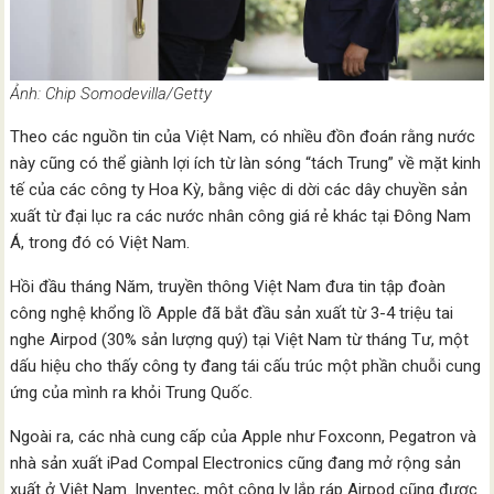
Ảnh: Chip Somodevilla/Getty
Theo các nguồn tin của Việt Nam, có nhiều đồn đoán rằng nước
này cũng có thể giành lợi ích từ làn sóng “tách Trung” về mặt kinh
tế của các công ty Hoa Kỳ, bằng việc di dời các dây chuyền sản
xuất từ đại lục ra các nước nhân công giá rẻ khác tại Đông Nam
Á, trong đó có Việt Nam.
Hồi đầu tháng Năm, truyền thông Việt Nam đưa tin tập đoàn
công nghệ khổng lồ Apple đã bắt đầu sản xuất từ 3-4 triệu tai
nghe Airpod (30% sản lượng quý) tại Việt Nam từ tháng Tư, một
dấu hiệu cho thấy công ty đang tái cấu trúc một phần chuỗi cung
ứng của mình ra khỏi Trung Quốc.
Ngoài ra, các nhà cung cấp của Apple như Foxconn, Pegatron và
nhà sản xuất iPad Compal Electronics cũng đang mở rộng sản
xuất ở Việt Nam. Inventec, một công ly lắp ráp Airpod cũng được