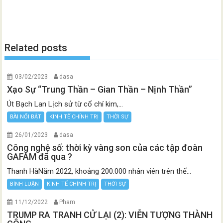
Related posts
03/02/2023
dasa
Xạo Sự “Trung Thần – Gian Thần – Nịnh Thần”
Út Bạch Lan Lịch sử từ cổ chí kim,...
BÀI NỔI BẬT
KINH TẾ CHÍNH TRỊ
THỜI SỰ
26/01/2023
dasa
Công nghệ số: thời kỳ vàng son của các tập đoàn
GAFAM đã qua ?
Thanh HàNăm 2022, khoảng 200.000 nhân viên trên thế...
BÌNH LUẬN
KINH TẾ CHÍNH TRỊ
THỜI SỰ
11/12/2022
Pham
TRUMP RA TRANH CỬ LẠI (2): VIỄN TƯỢNG THÀNH