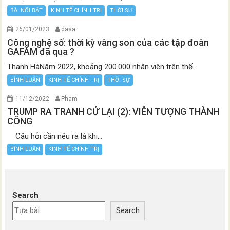
BÀI NỔI BẬT
KINH TẾ CHÍNH TRỊ
THỜI SỰ
26/01/2023
dasa
Công nghệ số: thời kỳ vàng son của các tập đoàn
GAFAM đã qua ?
Thanh HàNăm 2022, khoảng 200.000 nhân viên trên thế...
BÌNH LUẬN
KINH TẾ CHÍNH TRỊ
THỜI SỰ
11/12/2022
Pham
TRUMP RA TRANH CỬ LẠI (2): VIỄN TƯỢNG THÀNH
CÔNG
Câu hỏi cần nêu ra là khi...
BÌNH LUẬN
KINH TẾ CHÍNH TRỊ
Search
Search