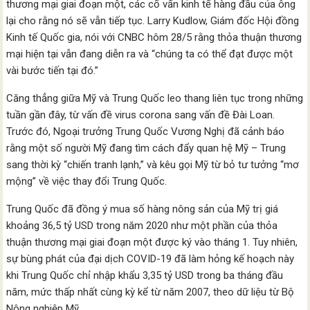
thương mại giai đoạn một, các cố vấn kinh tế hàng đầu của ông
lại cho rằng nó sẽ vẫn tiếp tục. Larry Kudlow, Giám đốc Hội đồng
Kinh tế Quốc gia, nói với CNBC hôm 28/5 rằng thỏa thuận thương
mại hiện tại vẫn đang diễn ra và “chúng ta có thể đạt được một
vài bước tiến tại đó.”
Căng thẳng giữa Mỹ và Trung Quốc leo thang liên tục trong những
tuần gần đây, từ vấn đề virus corona sang vấn đề Đài Loan.
Trước đó, Ngoại trưởng Trung Quốc Vương Nghị đã cảnh báo
rằng một số người Mỹ đang tìm cách đẩy quan hệ Mỹ – Trung
sang thời kỳ “chiến tranh lạnh,” và kêu gọi Mỹ từ bỏ tư tưởng “mơ
mộng” về việc thay đổi Trung Quốc.
Trung Quốc đã đồng ý mua số hàng nông sản của Mỹ trị giá
khoảng 36,5 tỷ USD trong năm 2020 như một phần của thỏa
thuận thương mại giai đoạn một được ký vào tháng 1. Tuy nhiên,
sự bùng phát của đại dịch COVID-19 đã làm hỏng kế hoạch này
khi Trung Quốc chỉ nhập khẩu 3,35 tỷ USD trong ba tháng đầu
năm, mức thấp nhất cùng kỳ kể từ năm 2007, theo dữ liệu từ Bộ
Nông nghiệp Mỹ.