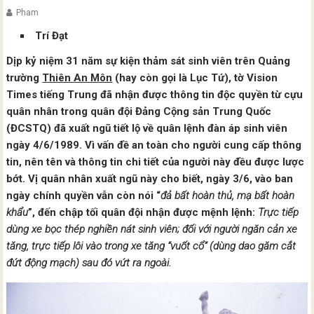
Pham
Trí Đạt
Dịp kỷ niệm 31 năm sự kiện thảm sát sinh viên trên Quảng
trường
Thiên An Môn
(hay còn gọi là Lục Tứ), tờ Vision
Times tiếng Trung đã nhận được thông tin độc quyền từ cựu
quân nhân trong quân đội Đảng Cộng sản Trung Quốc
(ĐCSTQ) đã xuất ngũ tiết lộ về quân lệnh đàn áp sinh viên
ngày 4/6/1989. Vì vấn đề an toàn cho người cung cấp thông
tin, nên tên và thông tin chi tiết của người này đều được lược
bớt. Vị quân nhân xuất ngũ này cho biết, ngày 3/6, vào ban
ngày chính quyền vẫn còn nói “
đả bất hoàn thủ, mạ bất hoàn
khẩu
”, đến chập tối quân đội nhận được mệnh lệnh:
Trực tiếp
dùng xe bọc thép nghiền nát sinh viên; đối với người ngăn cản xe
tăng, trực tiếp lôi vào trong xe tăng “vuốt cổ” (dùng dao găm cắt
đứt động mạch) sau đó vứt ra ngoài.