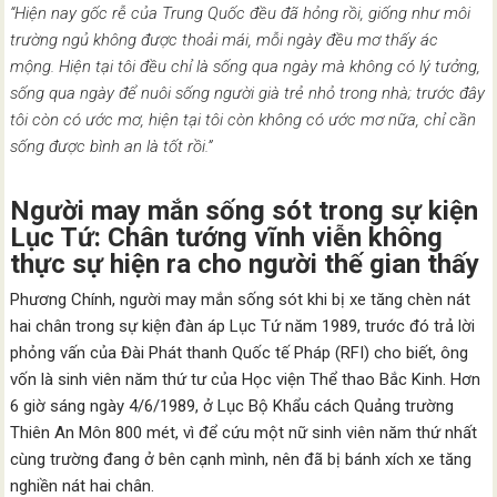
“Hiện nay gốc rễ của Trung Quốc đều đã hỏng rồi, giống như môi
trường ngủ không được thoải mái, mỗi ngày đều mơ thấy ác
mộng. Hiện tại tôi đều chỉ là sống qua ngày mà không có lý tưởng,
sống qua ngày để nuôi sống người già trẻ nhỏ trong nhà; trước đây
tôi còn có ước mơ, hiện tại tôi còn không có ước mơ nữa, chỉ cần
sống được bình an là tốt rồi.”
Người may mắn sống sót trong sự kiện
Lục Tứ: Chân tướng vĩnh viễn không
thực sự hiện ra cho người thế gian thấy
Phương Chính, người may mắn sống sót khi bị xe tăng chèn nát
hai chân trong sự kiện đàn áp Lục Tứ năm 1989, trước đó trả lời
phỏng vấn của Đài Phát thanh Quốc tế Pháp (RFI) cho biết, ông
vốn là sinh viên năm thứ tư của Học viện Thể thao Bắc Kinh. Hơn
6 giờ sáng ngày 4/6/1989, ở Lục Bộ Khẩu cách Quảng trường
Thiên An Môn 800 mét, vì để cứu một nữ sinh viên năm thứ nhất
cùng trường đang ở bên cạnh mình, nên đã bị bánh xích xe tăng
nghiền nát hai chân.