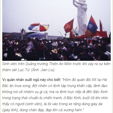
Sinh viên trên Quảng trường Thiên An Môn trước khi xảy ra sự kiện
thảm sát Lục Tứ. (Ảnh: Jian Liu).
Vị quân nhân xuất ngũ này cho biết:
“Hôm đó quân đội XX tại Hà
Bắc ăn trưa xong, đột nhiên có lệnh tập trung khẩn cấp, lãnh đạo
không nói về nhiệm vụ gì cả, mà ra lệnh trực tiếp đi đến Bắc Kinh
trong trạng thái chuẩn bị chiến tranh; ở Bắc Kinh, buổi tối khi nhìn
thấy có người (sinh viên), là lôi vào trong xe tăng dùng giày da
(giày lính), dùng chân đạp, đạp lên cả xương hàm.”