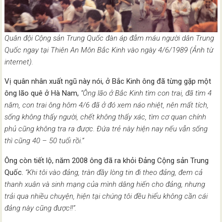
Quân đội Cộng sản Trung Quốc đàn áp đẫm máu người dân Trung
Quốc ngay tại Thiên An Môn Bắc Kinh vào ngày 4/6/1989 (Ảnh từ
internet).
Vị quân nhân xuất ngũ này nói, ở Bắc Kinh ông đã từng gặp một
ông lão quê ở Hà Nam,
“Ông lão ở Bắc Kinh tìm con trai, đã tìm 4
năm, con trai ông hôm 4/6 đã ở đó xem náo nhiệt, nên mất tích,
sống không thấy người, chết không thấy xác, tìm cơ quan chính
phủ cũng không tra ra được. Đứa trẻ này hiện nay nếu vẫn sống
thì cũng 40 – 50 tuổi rồi.”
Ông còn tiết lộ, năm 2008 ông đã ra khỏi Đảng Cộng sản Trung
Quốc.
“Khi tôi vào đảng, tràn đầy lòng tin đi theo đảng, đem cả
thanh xuân và sinh mạng của mình dâng hiến cho đảng, nhưng
trải qua nhiều chuyện, hiện tại chúng tôi đều hiểu không cần cái
đảng này cũng được!!”.