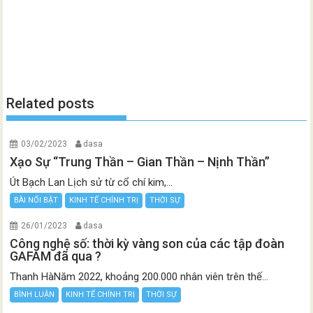
Related posts
03/02/2023
dasa
Xạo Sự “Trung Thần – Gian Thần – Nịnh Thần”
Út Bạch Lan Lịch sử từ cổ chí kim,...
BÀI NỔI BẬT
KINH TẾ CHÍNH TRỊ
THỜI SỰ
26/01/2023
dasa
Công nghệ số: thời kỳ vàng son của các tập đoàn
GAFAM đã qua ?
Thanh HàNăm 2022, khoảng 200.000 nhân viên trên thế...
BÌNH LUẬN
KINH TẾ CHÍNH TRỊ
THỜI SỰ