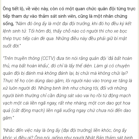
Ông tiết lộ, về việc này, còn có một quan chức quân đội từng trực
tiếp tham dự vào thảm sát sinh viên, cũng là một nhân chứng
sống,
“Năm đó ông ấy là một đại đội trưởng, khi đó họ đều ký kết
lệnh sinh tử. Tối hôm đó, thấy chỗ nào có người thì cho xe bọc
thép trực tiếp cán đè qua. Những điều này đều phải giữ bí mật
suốt đời.”
“Trên truyền thông (CCTV) đưa tin nói rằng quân đội ‘đả bất hoàn
thủ, mạ bất hoàn khẩu’, đó chỉ là lấy thể diện. Làm gì có chuyện
quân đội bị đánh mà không đánh lại, bị chửi mà không chửi lại?
Thực tế họ còn dùng dao găm, lôi người nào vào trong xe tăng là
xử luôn người đó. Những binh lính như chúng tôi, đối với những
người bình thường chỉ cần đứng sát vào vai họ rồi từ động mạch
vạch một cái liền ngã ngay, rất nhẹ nhàng, một con dao gọt hoa
quả (cắt động mạch) liền ngã xuống ngay chứ chưa nói đến dao
găm.”
“Nhắc đến việc này là ông ấy (đại đội trưởng) liền khóc; ông ấy
khóc vì điều gì? Ông nói, giống như người Nhật Bản thảm sát binh