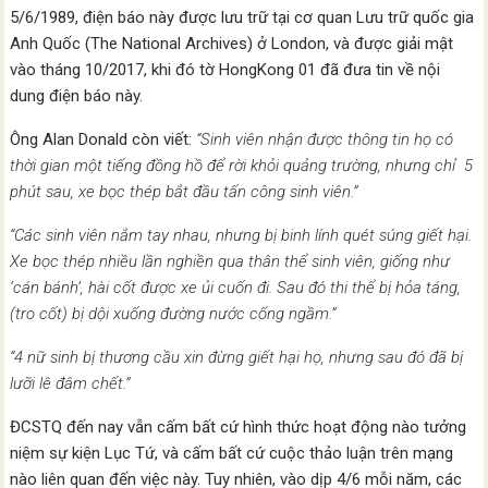
5/6/1989, điện báo này được lưu trữ tại cơ quan Lưu trữ quốc gia
Anh Quốc (The National Archives) ở London, và được giải mật
vào tháng 10/2017, khi đó tờ HongKong 01 đã đưa tin về nội
dung điện báo này.
Ông Alan Donald còn viết:
“Sinh viên nhận được thông tin họ có
thời gian một tiếng đồng hồ để rời khỏi quảng trường, nhưng chỉ 5
phút sau, xe bọc thép bắt đầu tấn công sinh viên.”
“Các sinh viên nắm tay nhau, nhưng bị binh lính quét súng giết hại.
Xe bọc thép nhiều lần nghiền qua thân thể sinh viên, giống như
‘cán bánh’, hài cốt được xe ủi cuốn đi. Sau đó thi thể bị hỏa táng,
(tro cốt) bị dội xuống đường nước cống ngầm.”
“4 nữ sinh bị thương cầu xin đừng giết hại họ, nhưng sau đó đã bị
lưỡi lê đâm chết.”
ĐCSTQ đến nay vẫn cấm bất cứ hình thức hoạt động nào tưởng
niệm sự kiện Lục Tứ, và cấm bất cứ cuộc thảo luận trên mạng
nào liên quan đến việc này. Tuy nhiên, vào dịp 4/6 mỗi năm, các