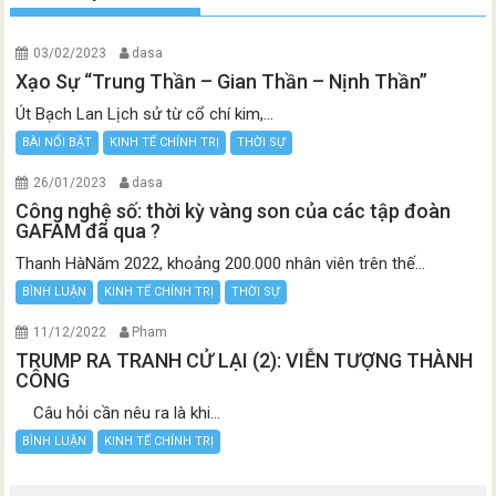
03/02/2023
dasa
Xạo Sự “Trung Thần – Gian Thần – Nịnh Thần”
Út Bạch Lan Lịch sử từ cổ chí kim,...
BÀI NỔI BẬT
KINH TẾ CHÍNH TRỊ
THỜI SỰ
26/01/2023
dasa
Công nghệ số: thời kỳ vàng son của các tập đoàn
GAFAM đã qua ?
Thanh HàNăm 2022, khoảng 200.000 nhân viên trên thế...
BÌNH LUẬN
KINH TẾ CHÍNH TRỊ
THỜI SỰ
11/12/2022
Pham
TRUMP RA TRANH CỬ LẠI (2): VIỄN TƯỢNG THÀNH
CÔNG
Câu hỏi cần nêu ra là khi...
BÌNH LUẬN
KINH TẾ CHÍNH TRỊ