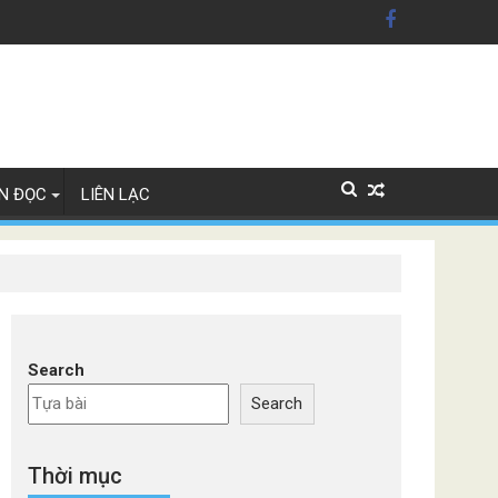
 Mỹ'
 Lan
N ĐỌC
LIÊN LẠC
Search
Search
Thời mục