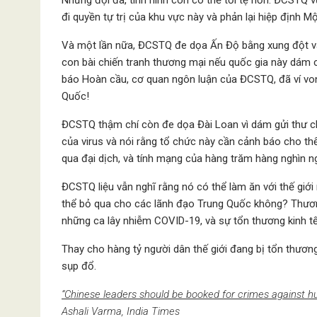
Nhưng đợi đã, tình hình còn có thể tồi tệ hơn. ĐCSTQ 
đi quyền tự trị của khu vực này và phản lại hiệp định
Và một lần nữa, ĐCSTQ đe dọa Ấn Độ bằng xung đột và
con bài chiến tranh thương mại nếu quốc gia này dám c
báo Hoàn cầu, cơ quan ngôn luận của ĐCSTQ, đã ví von
Quốc!
ĐCSTQ thậm chí còn đe dọa Đài Loan vì dám gửi thư 
của virus và nói rằng tổ chức này cần cảnh báo cho thế
qua đại dịch, và tính mạng của hàng trăm hàng nghìn n
ĐCSTQ liệu vẫn nghĩ rằng nó có thể làm ăn với thế giới
thể bỏ qua cho các lãnh đạo Trung Quốc không? Thương 
những ca lây nhiễm COVID-19, và sự tổn thương kinh t
Thay cho hàng tỷ người dân thế giới đang bị tổn thương
sụp đổ.
“Chinese leaders should be booked for crimes against h
Ashali Varma, India Times