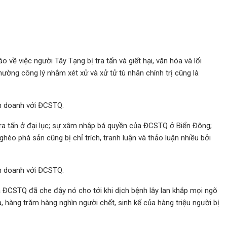
về việc người Tây Tạng bị tra tấn và giết hại, văn hóa và lối
hường công lý nhằm xét xử và xử tử tù nhân chính trị cũng là
nh doanh với ĐCSTQ.
tra tấn ở đại lục; sự xâm nhập bá quyền của ĐCSTQ ở Biển Đông;
hèo phá sản cũng bị chỉ trích, tranh luận và thảo luận nhiều bởi
nh doanh với ĐCSTQ.
 ĐCSTQ đã che đậy nó cho tới khi dịch bệnh lây lan khắp mọi ngõ
la, hàng trăm hàng nghìn người chết, sinh kế của hàng triệu người bị