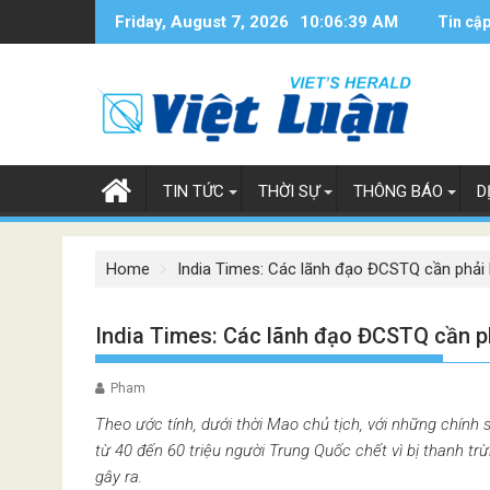
Skip
Friday, August 7, 2026
10:06:40 AM
Tin cập
to
content
TIN TỨC
THỜI SỰ
THÔNG BÁO
D
Home
India Times: Các lãnh đạo ĐCSTQ cần phải b
India Times: Các lãnh đạo ĐCSTQ cần phả
Pham
Theo ước tính, dưới thời Mao chủ tịch, với những chính
từ 40 đến 60 triệu người Trung Quốc chết vì bị thanh t
gây ra.