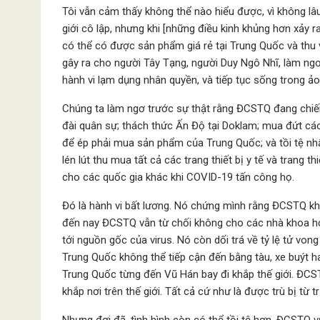
Tôi vẫn cảm thấy không thể nào hiểu được, vì không lâu
giới cô lập, nhưng khi [những điều kinh khủng hơn xảy ra]
có thể có được sản phẩm giá rẻ tại Trung Quốc và thu
gây ra cho người Tây Tạng, người Duy Ngô Nhĩ, làm ngơ
hành vi lạm dụng nhân quyền, và tiếp tục sống trong ảo
Chúng ta làm ngơ trước sự thật rằng ĐCSTQ đang chiế
đài quân sự; thách thức Ấn Độ tại Doklam; mua đứt cá
để ép phải mua sản phẩm của Trung Quốc; và tồi tệ nhất
lén lút thu mua tất cả các trang thiết bị y tế và trang
cho các quốc gia khác khi COVID-19 tấn công họ.
Đó là hành vi bất lương. Nó chứng mình rằng ĐCSTQ khô
đến nay ĐCSTQ vẫn từ chối không cho các nhà khoa học
tới nguồn gốc của virus. Nó còn dối trá về tỷ lệ tử von
Trung Quốc không thể tiếp cận đến bằng tàu, xe buýt h
Trung Quốc từng đến Vũ Hán bay đi khắp thế giới. ĐCST
khắp nơi trên thế giới. Tất cả cứ như là được trù bị từ t