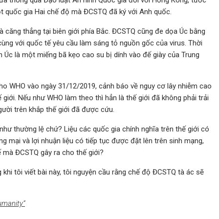
vừa thông qua Đạo luật An ninh Quốc gia đối với Hồng Kông, tước
 Một quốc gia Hai chế độ mà ĐCSTQ đã ký với Anh quốc.
 căng thẳng tại biên giới phía Bắc. ĐCSTQ cũng đe dọa Úc bằng
ùng với quốc tế yêu cầu làm sáng tỏ nguồn gốc của virus. Thời
 Úc là một miếng bã kẹo cao su bị dính vào đế giày của Trung
cho WHO vào ngày 31/12/2019, cảnh báo về nguy cơ lây nhiễm cao
 giới. Nếu như WHO làm theo thì hẳn là thế giới đã không phải trải
gười trên khắp thế giới đã được cứu.
 như thường lệ chứ? Liệu các quốc gia chính nghĩa trên thế giới có
mại và lợi nhuận liệu có tiếp tục được đặt lên trên sinh mạng,
ế mà ĐCSTQ gây ra cho thế giới?
 khi tôi viết bài này, tôi nguyện cầu rằng chế độ ĐCSTQ tà ác sẽ
umanity”