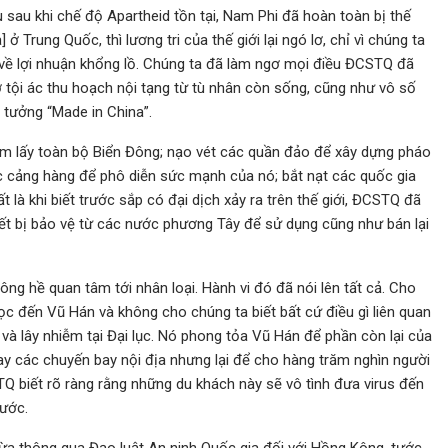
 sau khi chế độ Apartheid tồn tại, Nam Phi đã hoàn toàn bị thế
 ở Trung Quốc, thì lương tri của thế giới lại ngó lơ, chỉ vì chúng ta
 về lợi nhuận khổng lồ. Chúng ta đã làm ngơ mọi điều ĐCSTQ đã
 tội ác thu hoạch nội tạng từ tù nhân còn sống, cũng như vô số
 tưởng “Made in China”.
m lấy toàn bộ Biển Đông; nạo vét các quần đảo để xây dựng pháo
c cảng hàng để phô diễn sức mạnh của nó; bắt nạt các quốc gia
 là khi biết trước sắp có đại dịch xảy ra trên thế giới, ĐCSTQ đã
 thiết bị bảo vệ từ các nước phương Tây để sử dụng cũng như bán lại
ng hề quan tâm tới nhân loại. Hành vi đó đã nói lên tất cả. Cho
 đến Vũ Hán và không cho chúng ta biết bất cứ điều gì liên quan
g và lây nhiễm tại Đại lục. Nó phong tỏa Vũ Hán để phần còn lại của
ay các chuyến bay nội địa nhưng lại để cho hàng trăm nghìn người
Q biết rõ ràng rằng những du khách này sẽ vô tình đưa virus đến
rước.