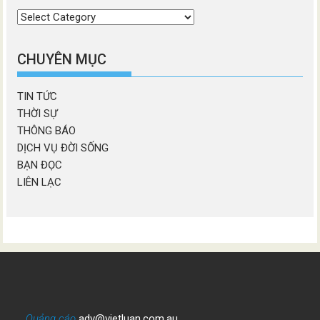
Chọn
chương
mục
CHUYÊN MỤC
TIN TỨC
THỜI SỰ
THÔNG BÁO
DỊCH VỤ ĐỜI SỐNG
BẠN ĐỌC
LIÊN LẠC
Quảng cáo
adv@vietluan.com.au