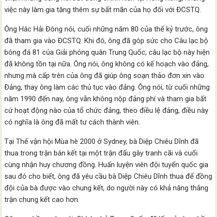
việc này làm gia tăng thêm sự bất mãn của họ đối với ĐCSTQ.
Ông Hác Hải Đông nói, cuối những năm 80 của thế kỷ trước, ông
đã tham gia vào ĐCSTQ. Khi đó, ông đã góp sức cho Câu lạc bộ
bóng đá 81 của Giải phóng quân Trung Quốc, câu lạc bộ này hiện
đã không tồn tại nữa. Ông nói, ông không có kế hoạch vào đảng,
nhưng mà cấp trên của ông đã giúp ông soạn thảo đơn xin vào
Đảng, thay ông làm các thủ tục vào đảng. Ông nói, từ cuối những
năm 1990 đến nay, ông vẫn không nộp đảng phí và tham gia bất
cứ hoạt động nào của tổ chức đảng, theo điều lệ đảng, điều này
có nghĩa là ông đã mất tư cách thành viên.
Tại Thế vận hội Mùa hè 2000 ở Sydney, bà Diệp Chiêu Dĩnh đã
thua trong trận bán kết tại một trận đấu gây tranh cãi và cuối
cùng nhận huy chương đồng. Huấn luyện viên đội tuyển quốc gia
sau đó cho biết, ông đã yêu cầu bà Diệp Chiêu Dĩnh thua để đồng
đội của bà được vào chung kết, do người này có khả năng thắng
trận chung kết cao hơn.