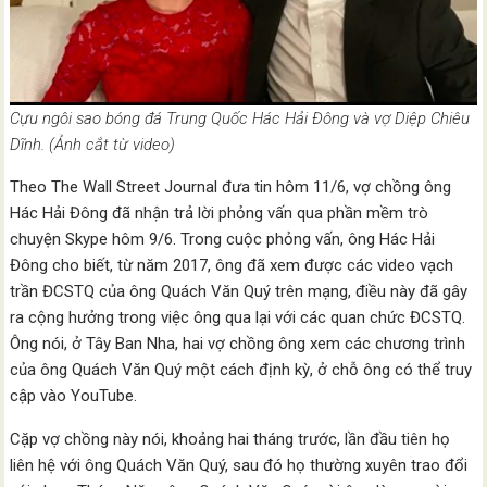
Cựu ngôi sao bóng đá Trung Quốc Hác Hải Đông và vợ Diệp Chiêu
Dĩnh. (Ảnh cắt từ video)
Theo The Wall Street Journal đưa tin hôm 11/6, vợ chồng ông
Hác Hải Đông đã nhận trả lời phỏng vấn qua phần mềm trò
chuyện Skype hôm 9/6. Trong cuộc phỏng vấn, ông Hác Hải
Đông cho biết, từ năm 2017, ông đã xem được các video vạch
trần ĐCSTQ của ông Quách Văn Quý trên mạng, điều này đã gây
ra cộng hưởng trong việc ông qua lại với các quan chức ĐCSTQ.
Ông nói, ở Tây Ban Nha, hai vợ chồng ông xem các chương trình
của ông Quách Văn Quý một cách định kỳ, ở chỗ ông có thể truy
cập vào YouTube.
Cặp vợ chồng này nói, khoảng hai tháng trước, lần đầu tiên họ
liên hệ với ông Quách Văn Quý, sau đó họ thường xuyên trao đổi