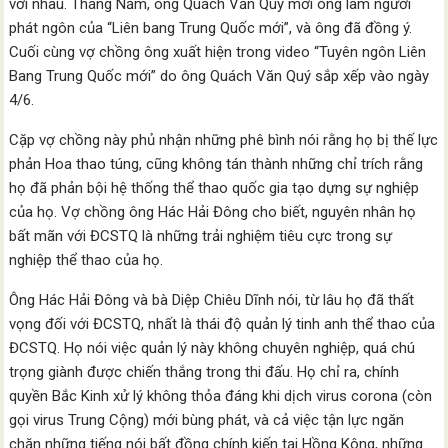
với nhau. Tháng Năm, ông Quách Văn Quý mời ông làm người
phát ngôn của “Liên bang Trung Quốc mới”, và ông đã đồng ý.
Cuối cùng vợ chồng ông xuất hiện trong video “Tuyên ngôn Liên
Bang Trung Quốc mới” do ông Quách Văn Quý sắp xếp vào ngày
4/6.
Cặp vợ chồng này phủ nhận những phê bình nói rằng họ bị thế lực
phản Hoa thao túng, cũng không tán thành những chỉ trích rằng
họ đã phản bội hệ thống thể thao quốc gia tạo dựng sự nghiệp
của họ. Vợ chồng ông Hác Hải Đông cho biết, nguyên nhân họ
bất mãn với ĐCSTQ là những trải nghiệm tiêu cực trong sự
nghiệp thể thao của họ.
Ông Hác Hải Đông và bà Diệp Chiêu Dĩnh nói, từ lâu họ đã thất
vọng đối với ĐCSTQ, nhất là thái độ quản lý tinh anh thể thao của
ĐCSTQ. Họ nói việc quản lý này không chuyên nghiệp, quá chú
trọng giành được chiến thắng trong thi đấu. Họ chỉ ra, chính
quyền Bắc Kinh xử lý không thỏa đáng khi dịch virus corona (còn
gọi virus Trung Cộng) mới bùng phát, và cả việc tận lực ngăn
chặn những tiếng nói bất đồng chính kiến tại Hồng Kông, những