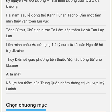
Kỷ nguyên Ấn Độ Dương – Thái Bình Dương của NATO đã
khép lại
Hai năm sau lễ động thổ Kênh Funan Techo: Cần một tầm
nhìn thủy văn toàn lưu vực
Tổng Bí thư, Chủ tịch nước Tô Lâm sắp thăm Úc và Tân Lây
Lan
Liên minh châu Âu sử dụng 1.4 tỷ euro từ tài sản Nga để hỗ
trợ Ukraine
Thụy Điển sẽ giao phương tiện thuộc ‘đội tàu bóng tối’ cho
Ukraine
Ai là ma?
Nỗ lực âm thầm của Trung Quốc nhằm thống trị khu vực Mỹ
Latinh
Chọn chương mục