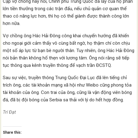
Cặp vợ chồng này nói, Chính phủ Trung Quốc đã lấy của họ phần
lớn tiền thưởng trong các trận đấu, nếu chủ quản cơ quan thể
thao có năng lực hơn, thì họ có thể giành được thành công lớn
hơn nữa.
Vợ chồng ông Hác Hải Đông công khai chuyển hướng đã khiến
cho ngoại giới cảm thấy vô cùng bất ngờ, họ thậm chí còn chịu
một số áp lực từ bạn bè người thân. Tuy nhiên, ông Hác Hải Đông
nói bản thân không hổ thẹn với lương tâm. Ông nói rằng sẽ tiếp
tục thông qua kênh truyền thông để vạch trần ĐCSTQ.
Sau sự việc, truyền thông Trung Quốc Đại Lục đã lên tiếng chỉ
trích ông, các tài khoản mạng xã hội như Weibo cũng phong tỏa
tài khoản của ông. Con trai của ông, cũng là vận động viên bóng
đá, đã bị đội bóng của Serbia sa thải với lý do hết hợp đồng.
Trí Đạt
Share this: