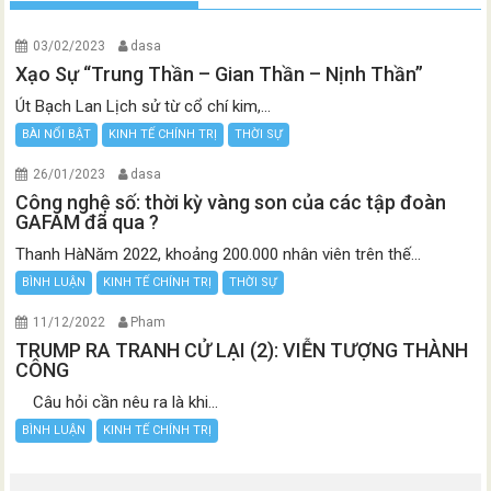
03/02/2023
dasa
Xạo Sự “Trung Thần – Gian Thần – Nịnh Thần”
Út Bạch Lan Lịch sử từ cổ chí kim,...
BÀI NỔI BẬT
KINH TẾ CHÍNH TRỊ
THỜI SỰ
26/01/2023
dasa
Công nghệ số: thời kỳ vàng son của các tập đoàn
GAFAM đã qua ?
Thanh HàNăm 2022, khoảng 200.000 nhân viên trên thế...
BÌNH LUẬN
KINH TẾ CHÍNH TRỊ
THỜI SỰ
11/12/2022
Pham
TRUMP RA TRANH CỬ LẠI (2): VIỄN TƯỢNG THÀNH
CÔNG
Câu hỏi cần nêu ra là khi...
BÌNH LUẬN
KINH TẾ CHÍNH TRỊ