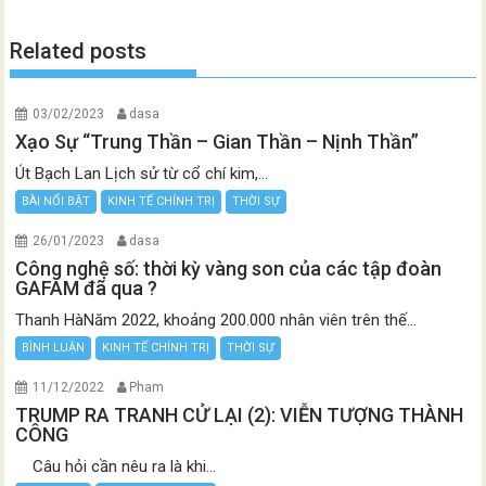
Related posts
03/02/2023
dasa
Xạo Sự “Trung Thần – Gian Thần – Nịnh Thần”
Út Bạch Lan Lịch sử từ cổ chí kim,...
BÀI NỔI BẬT
KINH TẾ CHÍNH TRỊ
THỜI SỰ
26/01/2023
dasa
Công nghệ số: thời kỳ vàng son của các tập đoàn
GAFAM đã qua ?
Thanh HàNăm 2022, khoảng 200.000 nhân viên trên thế...
BÌNH LUẬN
KINH TẾ CHÍNH TRỊ
THỜI SỰ
11/12/2022
Pham
TRUMP RA TRANH CỬ LẠI (2): VIỄN TƯỢNG THÀNH
CÔNG
Câu hỏi cần nêu ra là khi...