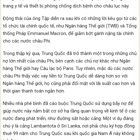
trang y tế và thiết bị phòng chống dịch bệnh cho châu lục này.
Động thái của ông Tập diễn ra sau khi có những lời kêu gọi từ các
tổ chức tài chính quốc tế, như Ngân hàng Thế giới (TWB) và Tổng
thống Pháp Emmanuel Macron, để giảm bớt gánh nặng tài chính
cho các nước châu Phi.
Trong thập kỷ qua, Trung Quốc đã trở thành một trong những chủ
nợ lớn nhất của châu Phi, bên cạnh các chủ nợ khác như Ngân
hàng Thế giới hay Câu lạc bộ Paris. Tuy nhiên, mặc dù các nước
châu Phi thấy việc vay tiền từ Trung Quốc dễ dàng hơn so với
Ngân hàng Thế giới, họ cũng phải đối mặt với lãi suất cao hơn và
thời gian thanh toán ngắn hơn.
Nhiều nhà phê bình đã cáo buộc Trung Quốc sử dụng bẫy nợ để
giúp nước này nắm bắt cơ sở hạ tầng quan trọng về kinh tế ở các
nước đang phát triển, như đường sắt hoặc cảng. Một ví dụ đáng
chú ý là cảng Lambantota ở Sri Lanka, nơi phải chịu ký hợp đồng
thuê 99 năm cho Trung Quốc sau khi quốc gia Nam Á này không