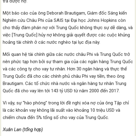
trả được nợ.
Một báo cáo của ông Deborah Brautigam, Giám đốc Sáng kiến
Nghiên cứu Châu Phi của SAIS tại Đại học Johns Hopkins còn
cho thấy đàm phán nợ với Trung Quốc không thực sự dễ dàng, và
việc [Trung Quốc] hủy nợ không giải quyết được các cuộc khủng
hoảng tài chính ở các nước nghèo tại lục địa này.
Mối quan hệ tài chính giữa các nước châu Phi và Trung Quốc trở
nên phức tạp hơn bởi sự tham gia của các ngân hàng Trung Quốc
và các công ty cho vay tư nhân. Hơn 30 ngân hàng và thực thể
Trung Quốc đã cho các chính phủ châu Phi vay tiền, theo ông
Brautigam. Các tổ chức nhà nước và ngân hàng tư nhân Trung
Quốc đã cho vay lên tới 143 tỷ USD từ năm 2000 đến 2017.
Vì vậy, sự “hào phóng” trong lời đề nghị xóa nợ của ông Tập chỉ
là các khoản vay không lãi suất vào khoảng 10 triệu USD và
chiếm chưa đến 5% tổng số cho vay của Trung Quốc.
Xuân Lan (tổng hợp)