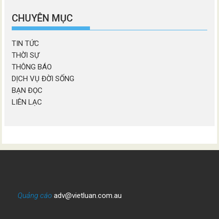
chương
mục
CHUYÊN MỤC
TIN TỨC
THỜI SỰ
THÔNG BÁO
DỊCH VỤ ĐỜI SỐNG
BẠN ĐỌC
LIÊN LẠC
Quảng cáo
adv@vietluan.com.au