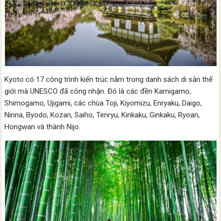
Kyoto có 17 công trình kiến trúc nằm trong danh sách di sản thế
giới mà UNESCO đã công nhận. Đó là các đền Kamigamo,
Shimogamo, Ujigami, các chùa Toji, Kiyomizu, Enryaku, Daigo,
Ninna, Byodo, Kozan, Saiho, Tenryu, Kinkaku, Ginkaku, Ryoan,
Hongwan và thành Nijo.