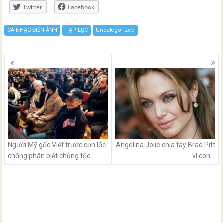
Twitter
Facebook
CA NHẠC ĐIỆN ẢNH
TẠP LỤC
Uncategorized
Posts
navigation
Người Mỹ gốc Việt trước cơn lốc
Angelina Jolie chia tay Brad Pitt
chống phân biệt chủng tộc
vì con