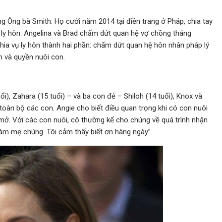
g Ông bà Smith. Họ cưới năm 2014 tại điền trang ở Pháp, chia tay
c ly hôn. Angelina và Brad chấm dứt quan hệ vợ chồng tháng
chia vụ ly hôn thành hai phần: chấm dứt quan hệ hôn nhân pháp lý
n và quyền nuôi con.
i), Zahara (15 tuổi) – và ba con đẻ – Shiloh (14 tuổi), Knox và
i toàn bộ các con. Angie cho biết điều quan trọng khi có con nuôi
 mở. Với các con nuôi, cô thường kể cho chúng về quá trình nhận
 làm mẹ chúng. Tôi cảm thấy biết ơn hàng ngày”.