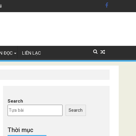
dân Mỹ'
Lây Lan
N ĐỌC
LIÊN LẠC
Search
Search
Thời mục