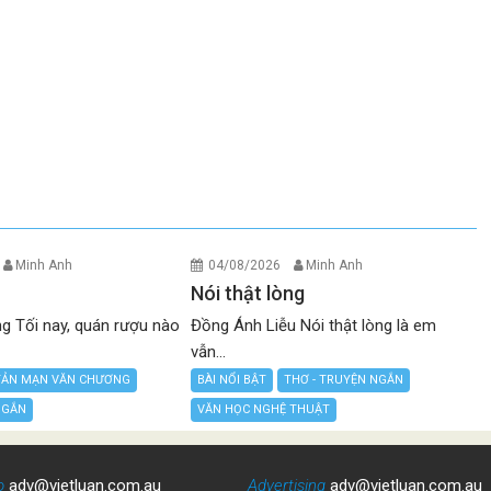
Minh Anh
04/08/2026
Minh Anh
Nói thật lòng
g Tối nay, quán rượu nào
Đồng Ánh Liễu Nói thật lòng là em
vẫn...
TẢN MẠN VĂN CHƯƠNG
BÀI NỔI BẬT
THƠ - TRUYỆN NGẮN
NGẮN
VĂN HỌC NGHỆ THUẬT
o
adv@vietluan.com.au
Advertising
adv@vietluan.com.au