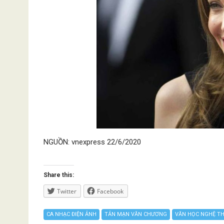
NGUỒN: vnexpress 22/6/2020
Share this:
Twitter
Facebook
CA NHẠC ĐIỆN ẢNH
TẢN MẠN VĂN CHƯƠNG
VĂN HỌC NGHỆ T