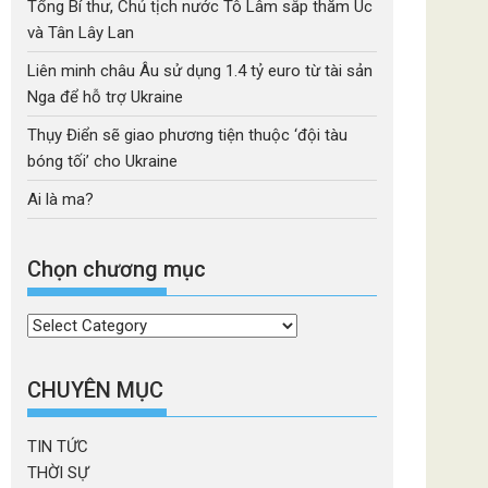
Tổng Bí thư, Chủ tịch nước Tô Lâm sắp thăm Úc
và Tân Lây Lan
Liên minh châu Âu sử dụng 1.4 tỷ euro từ tài sản
Nga để hỗ trợ Ukraine
Thụy Điển sẽ giao phương tiện thuộc ‘đội tàu
bóng tối’ cho Ukraine
Ai là ma?
Chọn chương mục
Chọn
chương
mục
CHUYÊN MỤC
TIN TỨC
THỜI SỰ