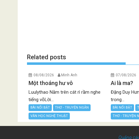
Related posts
08/08/2026
Minh Anh
07/08/2026
Một thoáng hư vô
Ai là ma?
Luulythao Nằm trên cát rì rầm nghe
Đặng Duy Hưn
tiếng vỗLời...
trong...
BÀI NỔI BẬT
THƠ - TRUYỆN NGẮN
BÀI NỔI BẬT
VĂN HỌC NGHỆ THUẬT
THƠ - TRUYỆN 
Quảng cá