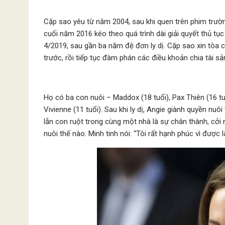
Cặp sao yêu từ năm 2004, sau khi quen trên phim trườn
cuối năm 2016 kéo theo quá trình dài giải quyết thủ tụ
4/2019, sau gần ba năm đệ đơn ly dị. Cặp sao xin tòa 
trước, rồi tiếp tục đàm phán các điều khoản chia tài sả
Họ có ba con nuôi – Maddox (18 tuổi), Pax Thiên (16 tuổ
Vivienne (11 tuổi). Sau khi ly dị, Angie giành quyền nuô
lẫn con ruột trong cùng một nhà là sự chân thành, cởi
nuôi thế nào. Minh tinh nói: “Tôi rất hạnh phúc vì được