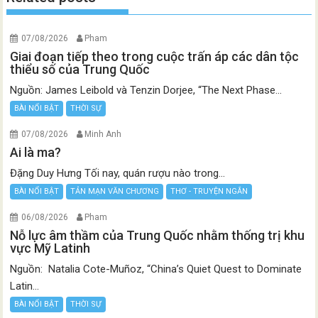
07/08/2026
Pham
Giai đoạn tiếp theo trong cuộc trấn áp các dân tộc
thiểu số của Trung Quốc
Nguồn: James Leibold và Tenzin Dorjee, “The Next Phase...
BÀI NỔI BẬT
THỜI SỰ
07/08/2026
Minh Anh
Ai là ma?
Đặng Duy Hưng Tối nay, quán rượu nào trong...
BÀI NỔI BẬT
TẢN MẠN VĂN CHƯƠNG
THƠ - TRUYỆN NGẮN
06/08/2026
Pham
Nỗ lực âm thầm của Trung Quốc nhằm thống trị khu
vực Mỹ Latinh
Nguồn: Natalia Cote-Muñoz, “China’s Quiet Quest to Dominate
Latin...
BÀI NỔI BẬT
THỜI SỰ