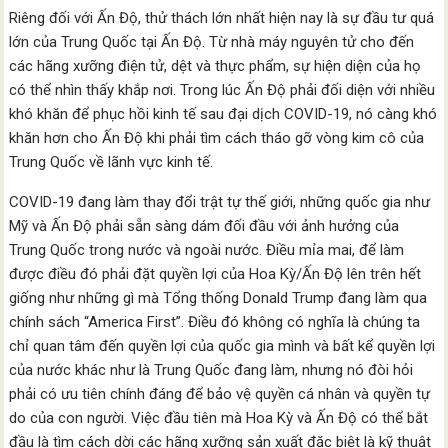
Riêng đối với Ấn Độ, thử thách lớn nhất hiện nay là sự đầu tư quá
lớn của Trung Quốc tại Ấn Độ. Từ nhà máy nguyên tử cho đến
các hãng xưỡng điện tử, dệt và thực phẩm, sự hiện diện của họ
có thể nhìn thấy khắp nơi. Trong lúc Ấn Độ phải đối diện với nhiều
khó khăn để phục hồi kinh tế sau đại dịch COVID-19, nó càng khó
khăn hơn cho Ấn Độ khi phải tìm cách tháo gỡ vòng kim cô của
Trung Quốc về lãnh vực kinh tế.
COVID-19 đang làm thay đổi trật tự thế giới, những quốc gia như
Mỹ và Ấn Độ phải sẵn sàng dám đối đầu với ảnh hưởng của
Trung Quốc trong nước và ngoài nước. Điều mỉa mai, để làm
được điều đó phải đặt quyền lợi của Hoa Kỳ/Ấn Độ lên trên hết
giống như những gì mà Tổng thống Donald Trump đang làm qua
chính sách “America First”. Điều đó không có nghĩa là chúng ta
chỉ quan tâm đến quyền lợi của quốc gia mình và bất kể quyền lợi
của nước khác như là Trung Quốc đang làm, nhưng nó đòi hỏi
phải có ưu tiên chính đáng để bảo vệ quyền cá nhân và quyền tự
do của con người. Việc đầu tiên mà Hoa Kỳ và Ấn Độ có thể bắt
đầu là tìm cách dời các hãng xưỡng sản xuất đặc biệt là kỹ thuật