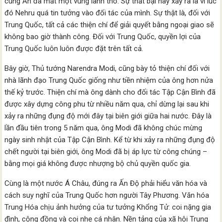
cùng Ấn đã mất một vùng lãnh thổ. Sự thất bại này xảy ra là vì lúc
đó Nehru quá tin tưởng vào đối tác của mình. Sự thật là, đối với
Trung Quốc, tất cả các thiện chí để giải quyết bằng ngoại giao sẽ
không bao giờ thành công. Đối với Trung Quốc, quyền lợi của
Trung Quốc luôn luôn được đặt trên tất cả.
Bây giờ, Thủ tướng Narendra Modi, cũng bày tỏ thiện chí đối với
nhà lãnh đạo Trung Quốc giống như tiền nhiệm của ông hơn nửa
thế kỷ trước. Thiện chí mà ông dành cho đối tác Tập Cận Bình đã
được xây dựng công phu từ nhiều năm qua, chỉ dừng lại sau khi
xảy ra những đụng độ mới đây tại biên giới giữa hai nước. Đây là
lần đầu tiên trong 5 năm qua, ông Modi đã không chúc mừng
ngày sinh nhật của Tập Cận Bình. Kể từ khi xảy ra những đụng độ
chết người tại biên giới, ông Modi đã bị áp lực từ công chúng –
bằng mọi giá không được nhượng bộ chủ quyền quốc gia.
Cùng là một nước Á Châu, đúng ra Ấn Độ phải hiểu văn hóa và
cách suy nghĩ của Trung Quốc hơn người Tây Phương. Văn hóa
Trung Hóa chịu ảnh hưởng của tư tưởng Khổng Tử: coi nặng gia
đình, cộng đồng và coi nhẹ cá nhân. Nền tảng của xã hội Trung