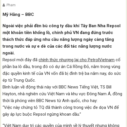
Pham
Mỹ Hằng – BBC
Ngoài việc phải đền bù công ty dầu khí Tây Ban Nha Repsol
một khoản tiền khổng lồ, chính phủ VN đang đứng trước
thách thức đáp ứng nhu cầu năng lượng ngày càng tăng
trong nước và sự e dè của các đối tác năng lượng nước
ngoài.
Repsol mới đây đã
chính thức nhượng lại cho PetrolVietnam
cổ
phần ba lô dầu, trong đó có dự án Cá Rồng Đỏ, nằm trong vùng
đặc quyền kinh tế của VN vốn đã bị đình trệ ba năm nay, do sức
ép từ Trung Quốc.
Bình luận về động thái này với BBC News Tiếng Việt, TS Bill
Hayton, nhà nghiên cứu Việt Nam và khu vực Đông Nam Á, đồng
thời là phóng viên BBC News từ Anh quốc, cho hay:
“Việc này chứng tỏ TQ đã thành công trong việc đe dọa VN để
gây áp lực buộc Repsol ngừng khoan dầu.”
“Việt Nam duy trì các quyền của mình về lý thuyết nhưng không