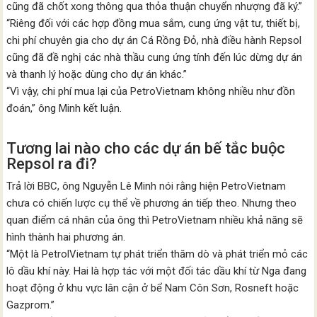
cũng đã chốt xong thông qua thỏa thuận chuyển nhượng đã ký.”
“Riêng đối với các hợp đồng mua sắm, cung ứng vật tư, thiết bị,
chi phí chuyên gia cho dự án Cá Rồng Đỏ, nhà điều hành Repsol
cũng đã đề nghị các nhà thầu cung ứng tính đến lúc dừng dự án
và thanh lý hoặc dùng cho dự án khác.”
“Vì vậy, chi phí mua lại của PetroVietnam không nhiều như đồn
đoán,” ông Minh kết luận.
Tương lai nào cho các dự án bế tắc buộc
Repsol ra đi?
Trả lời BBC, ông Nguyễn Lê Minh nói rằng hiện PetroVietnam
chưa có chiến lược cụ thể về phương án tiếp theo. Nhưng theo
quan điểm cá nhân của ông thì PetroVietnam nhiều khả năng sẽ
hình thành hai phương án.
“Một là PetrolVietnam tự phát triển thăm dò và phát triển mỏ các
lô dầu khí này. Hai là hợp tác với một đối tác dầu khí từ Nga đang
hoạt động ở khu vực lân cận ở bể Nam Côn Sơn, Rosneft hoặc
Gazprom.”