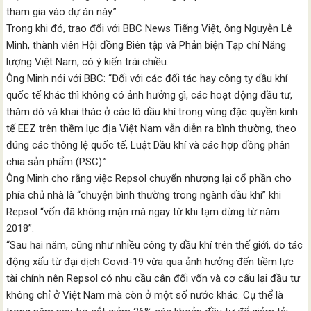
tham gia vào dự án này.”
Trong khi đó, trao đổi với BBC News Tiếng Việt, ông Nguyễn Lê
Minh, thành viên Hội đồng Biên tập và Phản biện Tạp chí Năng
lượng Việt Nam, có ý kiến trái chiều.
Ông Minh nói với BBC: “Đối với các đối tác hay công ty dầu khí
quốc tế khác thì không có ảnh hưởng gì, các hoạt động đầu tư,
thăm dò và khai thác ở các lô dầu khí trong vùng đặc quyền kinh
tế EEZ trên thềm lục địa Việt Nam vẫn diễn ra bình thường, theo
đúng các thông lệ quốc tế, Luật Dầu khí và các hợp đồng phân
chia sản phẩm (PSC).”
Ông Minh cho rằng việc Repsol chuyển nhượng lại cổ phần cho
phía chủ nhà là “chuyện bình thường trong ngành dầu khí” khi
Repsol “vốn đã không mặn mà ngay từ khi tạm dừng từ năm
2018”.
“Sau hai năm, cũng như nhiều công ty dầu khí trên thế giới, do tác
động xấu từ đại dịch Covid-19 vừa qua ảnh hưởng đến tiềm lực
tài chính nên Repsol có nhu cầu cân đối vốn và cơ cấu lại đầu tư
không chỉ ở Việt Nam mà còn ở một số nước khác. Cụ thể là