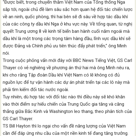
“Được biết, trong chuyến thăm Việt Nam của Tổng thống Nga
sắp tới, ngoài chủ đề làm sâu sắc hơn quan hệ đối tác chiến lược
về an ninh, quốc phòng, thì hai bên sẽ đi sâu về hợp tác dầu khí
của các công ty dầu khí Nga ở khu vực này. Về tổng quan, từ nghị
quyết Trung ương 8 về kinh tế biển ban hành cuối năm ngoái mà
dầu khí là một trong các trọng tâm hàng đầu, lĩnh vực dầu khí sẽ
được Đảng và Chính phủ ưu tiên thúc đẩy phát triển,” ông Minh
nói.
Trong cuộc phỏng vấn mới đây với BBC News Tiếng Việt, GS Carl
Thayer có vẻ nghiêng về phương án thứ hai mà ông Minh nêu ra,
khi cho rằng Tập đoàn Dầu khí Việt Nam có lẽ không có đủ
nguồn lực để tự vận hành các dự án phát triển tại các lô này mà
phải tìm kiếm đối tác nước ngoài.
Tuy nhiên, dù hợp tác với đối tác nào thì điều này sẽ khó khăn
vào thời điểm sự hiếu chiến của Trung Quốc gia tăng và căng
thẳng giữa Bắc Kinh và Washington leo thang, theo phân tích của
GS Carl Thayer.
TS Bill Hayton thì lo ngại cho vấn đề năng lượng của Việt Nam
cần để đáp ứng nhu cầu của một nền kinh tế đang tăng trưởng.