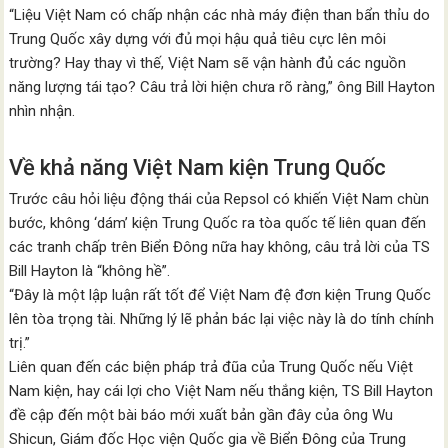
“Liệu Việt Nam có chấp nhận các nhà máy điện than bẩn thỉu do
Trung Quốc xây dựng với đủ mọi hậu quả tiêu cực lên môi
trường? Hay thay vì thế, Việt Nam sẽ vận hành đủ các nguồn
năng lượng tái tạo? Câu trả lời hiện chưa rõ ràng,” ông Bill Hayton
nhìn nhận.
Về khả năng Việt Nam kiện Trung Quốc
Trước câu hỏi liệu động thái của Repsol có khiến Việt Nam chùn
bước, không ‘dám’ kiện Trung Quốc ra tòa quốc tế liên quan đến
các tranh chấp trên Biển Đông nữa hay không, câu trả lời của TS
Bill Hayton là “không hề”.
“Đây là một lập luận rất tốt để Việt Nam đệ đơn kiện Trung Quốc
lên tòa trọng tài. Những lý lẽ phản bác lại việc này là do tính chính
trị.”
Liên quan đến các biện pháp trả đũa của Trung Quốc nếu Việt
Nam kiện, hay cái lợi cho Việt Nam nếu thắng kiện, TS Bill Hayton
đề cập đến một bài báo mới xuất bản gần đây của ông Wu
Shicun, Giám đốc Học viện Quốc gia về Biển Đông của Trung