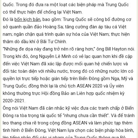
Quốc. Trong đó đưa ra một loạt các biện pháp mà Trung Quốc
có thể thực hiện để chống lại Việt Nam.
Đó là
bốn kịch bản
, bao gồm: Trung Quốc sẽ công bố đường cơ
sở quanh quần đảo Hoàng Sa; tăng cường đàn áp tàu cá Việt
nam; ngăn chặn quá trình quân sự hóa của Việt Nam; thực hiện
thăm dò dầu khí ở Bãi Tư Chính.
“Những đe dọa này đang trở nên rõ ràng hơn,” ông Bill Hayton nói.
Trong khi đó, ông Nguyễn Lê Minh có vẻ lạc quan hơn khi đề cập
đến việc Việt Nam đã xác lập được mối quan hệ chiến lược và
đối tác toàn diện với nhiều nước, trong đó có những nước lớn có
quyền lợi trực tiếp hoặc gián tiếp trên Biển Đông gồm Nga, Mỹ và
Trung Quốc; đồng thời lại là chủ tịch ASEAN 2020 và Ủy viên
không thường trực Hội đồng Bảo an Liên hợp quốc nhiệm kỳ
2020-2021.
Ông nói Việt Nam đã cân nhắc kỹ việc đưa các tranh chấp ở Biển
Đông ra tòa trọng tài quốc tế “nhưng chưa cần thiết”. Và để tránh
leo thang chia rẽ trong cộng đồng ASEAN và làm phức tạp thêm
tình hình ở Biển Đông, Việt Nam lựa chọn các biện pháp hòa bình,
lên tiếng phản đối các vi phạm của Trung Quốc thông qua Bộ