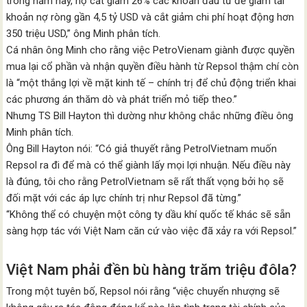
trong năm nay, họ cắt giảm 26% các khoản đầu tư để giảm tải
khoản nợ ròng gần 4,5 tỷ USD và cắt giảm chi phí hoạt động hơn
350 triệu USD,” ông Minh phân tích.
Cá nhân ông Minh cho rằng việc PetroVienam giành được quyền
mua lại cổ phần và nhận quyền điều hành từ Repsol thậm chí còn
là “một thắng lợi về mặt kinh tế – chính trị để chủ động triển khai
các phương án thăm dò và phát triển mỏ tiếp theo.”
Nhưng TS Bill Hayton thì dường như không chắc những điều ông
Minh phân tích.
Ông Bill Hayton nói: “Có giả thuyết rằng PetrolVietnam muốn
Repsol ra đi để mà có thể giành lấy mọi lợi nhuận. Nếu điều này
là đúng, tôi cho rằng PetrolVietnam sẽ rất thất vọng bởi họ sẽ
đối mặt với các áp lực chính trị như Repsol đã từng.”
“Không thể có chuyện một công ty dầu khí quốc tế khác sẽ sẵn
sàng hợp tác với Việt Nam căn cứ vào việc đã xảy ra với Repsol.”
Việt Nam phải đền bù hàng trăm triệu đôla?
Trong một tuyên bố, Repsol nói rằng “việc chuyển nhượng sẽ