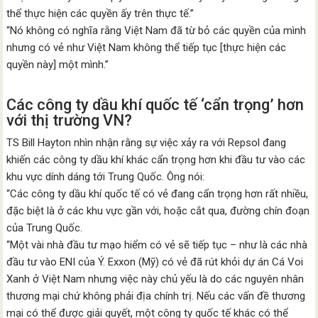
thể thực hiện các quyền ấy trên thực tế.”
“Nó không có nghĩa rằng Việt Nam đã từ bỏ các quyền của mình
nhưng có vẻ như Việt Nam không thể tiếp tục [thực hiện các
quyền này] một mình.”
Các công ty dầu khí quốc tế ‘cẩn trọng’ hơn
với thị trường VN?
TS Bill Hayton nhìn nhận rằng sự việc xảy ra với Repsol đang
khiến các công ty dầu khí khác cẩn trọng hơn khi đầu tư vào các
khu vực dính dáng tới Trung Quốc. Ông nói:
“Các công ty dầu khí quốc tế có vẻ đang cẩn trọng hơn rất nhiều,
đặc biệt là ở các khu vực gần với, hoặc cắt qua, đường chín đoạn
của Trung Quốc.
“Một vài nhà đầu tư mạo hiểm có vẻ sẽ tiếp tục – như là các nhà
đầu tư vào ENI của Ý. Exxon (Mỹ) có vẻ đã rút khỏi dự án Cá Voi
Xanh ở Việt Nam nhưng việc này chủ yếu là do các nguyên nhân
thương mại chứ không phải địa chính trị. Nếu các vấn đề thương
mại có thể được giải quyết, một công ty quốc tế khác có thể