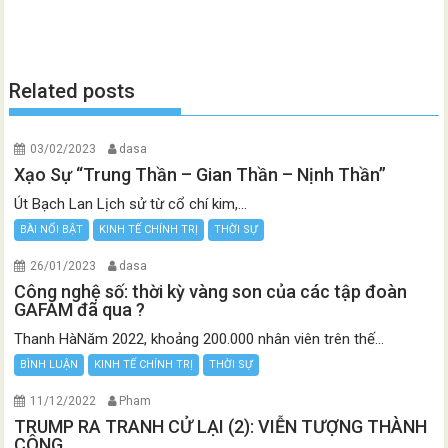
Related posts
03/02/2023
dasa
Xạo Sự “Trung Thần – Gian Thần – Nịnh Thần”
Út Bạch Lan Lịch sử từ cổ chí kim,...
BÀI NỔI BẬT
KINH TẾ CHÍNH TRỊ
THỜI SỰ
26/01/2023
dasa
Công nghệ số: thời kỳ vàng son của các tập đoàn
GAFAM đã qua ?
Thanh HàNăm 2022, khoảng 200.000 nhân viên trên thế...
BÌNH LUẬN
KINH TẾ CHÍNH TRỊ
THỜI SỰ
11/12/2022
Pham
TRUMP RA TRANH CỬ LẠI (2): VIỄN TƯỢNG THÀNH
CÔNG