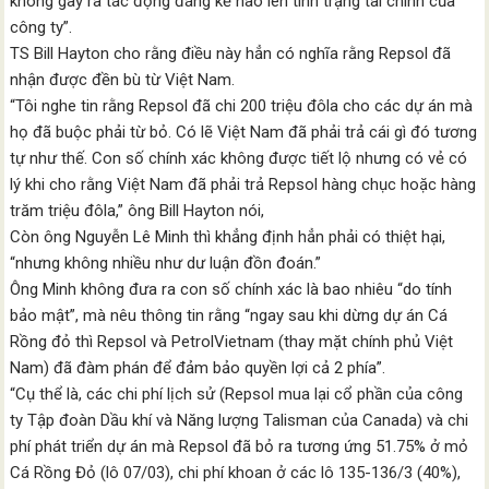
không gây ra tác động đáng kể nào lên tình trạng tài chính của
công ty”.
TS Bill Hayton cho rằng điều này hẳn có nghĩa rằng Repsol đã
nhận được đền bù từ Việt Nam.
“Tôi nghe tin rằng Repsol đã chi 200 triệu đôla cho các dự án mà
họ đã buộc phải từ bỏ. Có lẽ Việt Nam đã phải trả cái gì đó tương
tự như thế. Con số chính xác không được tiết lộ nhưng có vẻ có
lý khi cho rằng Việt Nam đã phải trả Repsol hàng chục hoặc hàng
trăm triệu đôla,” ông Bill Hayton nói,
Còn ông Nguyễn Lê Minh thì khẳng định hẳn phải có thiệt hại,
“nhưng không nhiều như dư luận đồn đoán.”
Ông Minh không đưa ra con số chính xác là bao nhiêu “do tính
bảo mật”, mà nêu thông tin rằng “ngay sau khi dừng dự án Cá
Rồng đỏ thì Repsol và PetrolVietnam (thay mặt chính phủ Việt
Nam) đã đàm phán để đảm bảo quyền lợi cả 2 phía”.
“Cụ thể là, các chi phí lịch sử (Repsol mua lại cổ phần của công
ty Tập đoàn Dầu khí và Năng lượng Talisman của Canada) và chi
phí phát triển dự án mà Repsol đã bỏ ra tương ứng 51.75% ở mỏ
Cá Rồng Đỏ (lô 07/03), chi phí khoan ở các lô 135-136/3 (40%),