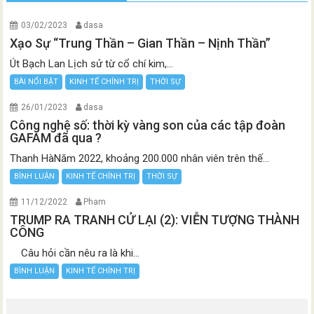
03/02/2023
dasa
Xạo Sự “Trung Thần – Gian Thần – Nịnh Thần”
Út Bạch Lan Lịch sử từ cổ chí kim,...
BÀI NỔI BẬT
KINH TẾ CHÍNH TRỊ
THỜI SỰ
26/01/2023
dasa
Công nghệ số: thời kỳ vàng son của các tập đoàn
GAFAM đã qua ?
Thanh HàNăm 2022, khoảng 200.000 nhân viên trên thế...
BÌNH LUẬN
KINH TẾ CHÍNH TRỊ
THỜI SỰ
11/12/2022
Pham
TRUMP RA TRANH CỬ LẠI (2): VIỄN TƯỢNG THÀNH
CÔNG
Câu hỏi cần nêu ra là khi...
BÌNH LUẬN
KINH TẾ CHÍNH TRỊ