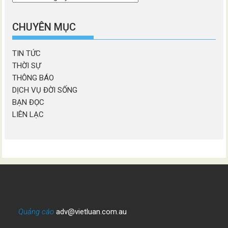
chương
mục
CHUYÊN MỤC
TIN TỨC
THỜI SỰ
THÔNG BÁO
DỊCH VỤ ĐỜI SỐNG
BẠN ĐỌC
LIÊN LẠC
Quảng cáo
adv@vietluan.com.au