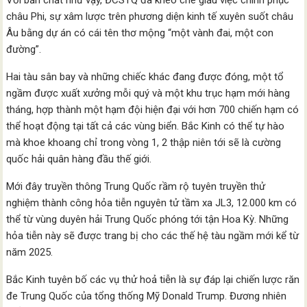
Với bản chất như vậy, ĐCSTQ đã khéo che giấu việc chinh phục
châu Phi, sự xâm lược trên phương diện kinh tế xuyên suốt châu
Âu bằng dự án có cái tên thơ mộng “một vành đai, một con
đường”.
Hai tàu sân bay và những chiếc khác đang được đóng, một tổ
ngầm được xuất xưởng mỗi quý và một khu trục hạm mới hàng
tháng, hợp thành một hạm đội hiện đại với hơn 700 chiến hạm có
thể hoạt động tại tất cả các vùng biển. Bắc Kinh có thể tự hào
mà khoe khoang chỉ trong vòng 1, 2 thập niên tới sẽ là cường
quốc hải quân hàng đầu thế giới.
Mới đây truyền thông Trung Quốc rầm rộ tuyên truyền thử
nghiệm thành công hỏa tiễn nguyên tử tầm xa JL3, 12.000 km có
thể từ vùng duyên hải Trung Quốc phóng tới tận Hoa Kỳ. Những
hỏa tiễn này sẽ được trang bị cho các thế hệ tàu ngầm mới kể từ
năm 2025.
Bắc Kinh tuyên bố các vụ thử hoả tiễn là sự đáp lại chiến lược răn
đe Trung Quốc của tổng thống Mỹ Donald Trump. Đương nhiên