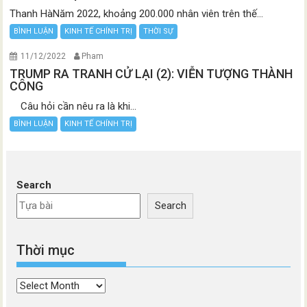
Thanh HàNăm 2022, khoảng 200.000 nhân viên trên thế...
BÌNH LUẬN
KINH TẾ CHÍNH TRỊ
THỜI SỰ
11/12/2022
Pham
TRUMP RA TRANH CỬ LẠI (2): VIỄN TƯỢNG THÀNH
CÔNG
Câu hỏi cần nêu ra là khi...
BÌNH LUẬN
KINH TẾ CHÍNH TRỊ
Search
Search
Thời mục
Thời
mục