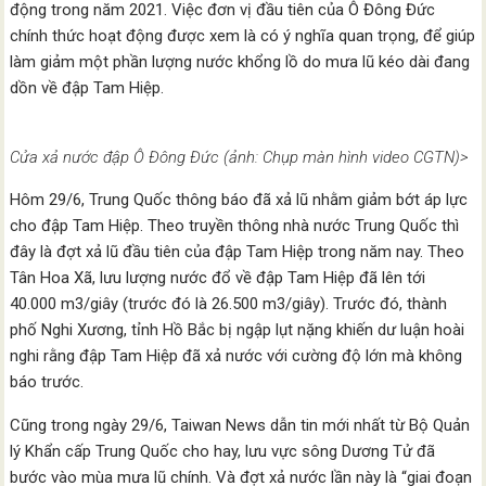
động trong năm 2021. Việc đơn vị đầu tiên của Ô Đông Đức
chính thức hoạt động được xem là có ý nghĩa quan trọng, để giúp
làm giảm một phần lượng nước khổng lồ do mưa lũ kéo dài đang
dồn về đập Tam Hiệp.
Cửa xả nước đập Ô Đông Đức (ảnh: Chụp màn hình video CGTN)>
Hôm 29/6, Trung Quốc thông báo đã xả lũ nhằm giảm bớt áp lực
cho đập Tam Hiệp. Theo truyền thông nhà nước Trung Quốc thì
đây là đợt xả lũ đầu tiên của đập Tam Hiệp trong năm nay. Theo
Tân Hoa Xã, lưu lượng nước đổ về đập Tam Hiệp đã lên tới
40.000 m3/giây (trước đó là 26.500 m3/giây). Trước đó, thành
phố Nghi Xương, tỉnh Hồ Bắc bị ngập lụt nặng khiến dư luận hoài
nghi rằng đập Tam Hiệp đã xả nước với cường độ lớn mà không
báo trước.
Cũng trong ngày 29/6, Taiwan News dẫn tin mới nhất từ Bộ Quản
lý Khẩn cấp Trung Quốc cho hay, lưu vực sông Dương Tử đã
bước vào mùa mưa lũ chính. Và đợt xả nước lần này là “giai đoạn