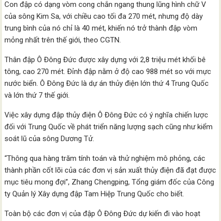
Con đập có dạng vòm cong chắn ngang thung lũng hình chữ V
của sông Kim Sa, với chiều cao tối đa 270 mét, nhưng độ dày
trung bình của nó chỉ là 40 mét, khiến nó trở thành đập vòm
mỏng nhất trên thế giới, theo CGTN.
Thân đập Ô Đông Đức được xây dựng với 2,8 triệu mét khối bê
tông, cao 270 mét. Đỉnh đập nằm ở độ cao 988 mét so với mực
nước biển. Ô Đông Đức là dự án thủy điện lớn thứ 4 Trung Quốc
và lớn thứ 7 thế giới.
Việc xây dựng đập thủy điện Ô Đông Đức có ý nghĩa chiến lược
đối với Trung Quốc về phát triển năng lượng sạch cũng như kiểm
soát lũ của sông Dương Tử.
“Thông qua hàng trăm tính toán và thử nghiệm mô phỏng, các
thành phần cốt lõi của các đơn vị sản xuất thủy điện đã đạt được
mục tiêu mong đợi”, Zhang Chengping, Tổng giám đốc của Công
ty Quản lý Xây dựng đập Tam Hiệp Trung Quốc cho biết.
Toàn bộ các đơn vị của đập Ô Đông Đức dự kiến đi vào hoạt