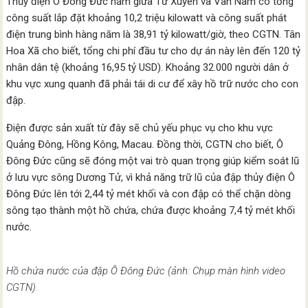
Thủy điện Ô Đông Đức nằm giữa Tứ Xuyên và Vân Nam có tổng
công suất lắp đặt khoảng 10,2 triệu kilowatt và công suất phát
điện trung bình hàng năm là 38,91 tỷ kilowatt/giờ, theo CGTN. Tân
Hoa Xã cho biết, tổng chi phí đầu tư cho dự án này lên đến 120 tỷ
nhân dân tệ (khoảng 16,95 tỷ USD). Khoảng 32.000 người dân ở
khu vực xung quanh đã phải tái di cư để xây hồ trữ nước cho con
đập.
Điện được sản xuất từ đây sẽ chủ yếu phục vụ cho khu vực
Quảng Đông, Hồng Kông, Macau. Đồng thời, CGTN cho biết, Ô
Đông Đức cũng sẽ đóng một vai trò quan trọng giúp kiểm soát lũ
ở lưu vực sông Dương Tử, vì khả năng trữ lũ của đập thủy điện Ô
Đông Đức lên tới 2,44 tỷ mét khối và con đập có thể chặn dòng
sông tạo thành một hồ chứa, chứa được khoảng 7,4 tỷ mét khối
nước.
Hồ chứa nước của đập Ô Đông Đức (ảnh: Chụp màn hình video
CGTN).