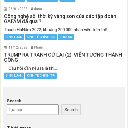
26/01/2023
dasa
Công nghệ số: thời kỳ vàng son của các tập đoàn
GAFAM đã qua ?
Thanh HàNăm 2022, khoảng 200.000 nhân viên trên thế...
BÌNH LUẬN
KINH TẾ CHÍNH TRỊ
THỜI SỰ
11/12/2022
Pham
TRUMP RA TRANH CỬ LẠI (2): VIỄN TƯỢNG THÀNH
CÔNG
Câu hỏi cần nêu ra là khi...
BÌNH LUẬN
KINH TẾ CHÍNH TRỊ
Search
Search