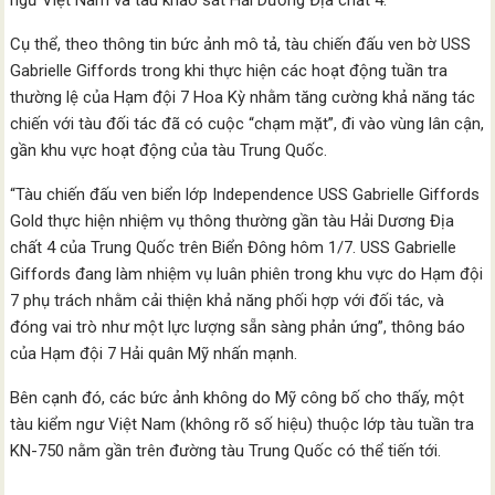
ngư Việt Nam và tàu khảo sát Hải Dương Địa chất 4.
Cụ thể, theo thông tin bức ảnh mô tả, tàu chiến đấu ven bờ USS
Gabrielle Giffords trong khi thực hiện các hoạt động tuần tra
thường lệ của Hạm đội 7 Hoa Kỳ nhằm tăng cường khả năng tác
chiến với tàu đối tác đã có cuộc “chạm mặt”, đi vào vùng lân cận,
gần khu vực hoạt động của tàu Trung Quốc.
“Tàu chiến đấu ven biển lớp Independence USS Gabrielle Giffords
Gold thực hiện nhiệm vụ thông thường gần tàu Hải Dương Địa
chất 4 của Trung Quốc trên Biển Đông hôm 1/7. USS Gabrielle
Giffords đang làm nhiệm vụ luân phiên trong khu vực do Hạm đội
7 phụ trách nhằm cải thiện khả năng phối hợp với đối tác, và
đóng vai trò như một lực lượng sẵn sàng phản ứng”, thông báo
của Hạm đội 7 Hải quân Mỹ nhấn mạnh.
Bên cạnh đó, các bức ảnh không do Mỹ công bố cho thấy, một
tàu kiểm ngư Việt Nam (không rõ số hiệu) thuộc lớp tàu tuần tra
KN-750 nằm gần trên đường tàu Trung Quốc có thể tiến tới.