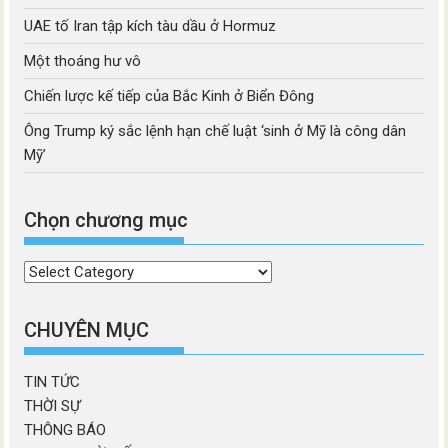
UAE tố Iran tập kích tàu dầu ở Hormuz
Một thoáng hư vô
Chiến lược kế tiếp của Bắc Kinh ở Biển Đông
Ông Trump ký sắc lệnh hạn chế luật ‘sinh ở Mỹ là công dân
Mỹ’
Chọn chương mục
Chọn
chương
mục
CHUYÊN MỤC
TIN TỨC
THỜI SỰ
THÔNG BÁO