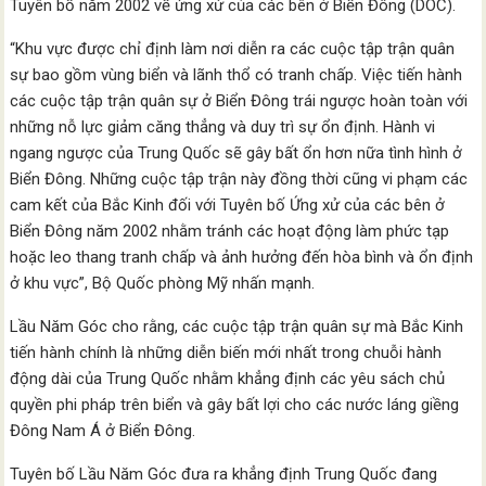
Tuyên bố năm 2002 về ứng xử của các bên ở Biển Đông (DOC).
“Khu vực được chỉ định làm nơi diễn ra các cuộc tập trận quân
sự bao gồm vùng biển và lãnh thổ có tranh chấp. Việc tiến hành
các cuộc tập trận quân sự ở Biển Đông trái ngược hoàn toàn với
những nỗ lực giảm căng thẳng và duy trì sự ổn định. Hành vi
ngang ngược của Trung Quốc sẽ gây bất ổn hơn nữa tình hình ở
Biển Đông. Những cuộc tập trận này đồng thời cũng vi phạm các
cam kết của Bắc Kinh đối với Tuyên bố Ứng xử của các bên ở
Biển Đông năm 2002 nhằm tránh các hoạt động làm phức tạp
hoặc leo thang tranh chấp và ảnh hưởng đến hòa bình và ổn định
ở khu vực”, Bộ Quốc phòng Mỹ nhấn mạnh.
Lầu Năm Góc cho rằng, các cuộc tập trận quân sự mà Bắc Kinh
tiến hành chính là những diễn biến mới nhất trong chuỗi hành
động dài của Trung Quốc nhằm khẳng định các yêu sách chủ
quyền phi pháp trên biển và gây bất lợi cho các nước láng giềng
Đông Nam Á ở Biển Đông.
Tuyên bố Lầu Năm Góc đưa ra khẳng định Trung Quốc đang