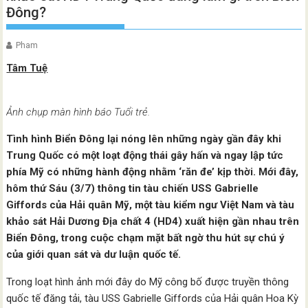
Đông?
Pham
Tâm Tuệ
Ảnh chụp màn hình báo Tuổi trẻ.
Tình hình Biển Đông lại nóng lên những ngày gần đây khi
Trung Quốc có một loạt động thái gây hấn và ngay lập tức
phía Mỹ có những hành động nhằm ‘răn đe’ kịp thời. Mới đây,
hôm thứ Sáu (3/7) thông tin tàu chiến USS Gabrielle
Giffords của Hải quân Mỹ, một tàu kiểm ngư Việt Nam và tàu
khảo sát Hải Dương Địa chất 4 (HD4) xuất hiện gần nhau trên
Biển Đông, trong cuộc chạm mặt bất ngờ thu hút sự chú ý
của giới quan sát và dư luận quốc tế.
Trong loạt hình ảnh mới đây do Mỹ công bố được truyền thông
quốc tế đăng tải, tàu USS Gabrielle Giffords của Hải quân Hoa Kỳ