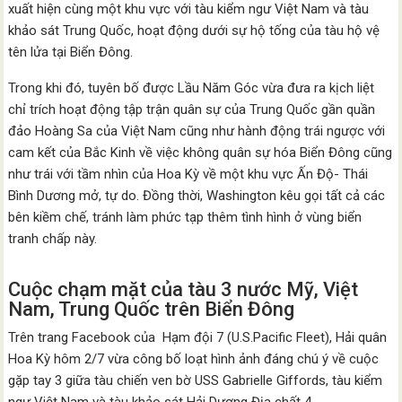
xuất hiện cùng một khu vực với tàu kiểm ngư Việt Nam và tàu
khảo sát Trung Quốc, hoạt động dưới sự hộ tống của tàu hộ vệ
tên lửa tại Biển Đông.
Trong khi đó, tuyên bố được Lầu Năm Góc vừa đưa ra kịch liệt
chỉ trích hoạt động tập trận quân sự của Trung Quốc gần quần
đảo Hoàng Sa của Việt Nam cũng như hành động trái ngược với
cam kết của Bắc Kinh về việc không quân sự hóa Biển Đông cũng
như trái với tầm nhìn của Hoa Kỳ về một khu vực Ấn Độ- Thái
Bình Dương mở, tự do. Đồng thời, Washington kêu gọi tất cả các
bên kiềm chế, tránh làm phức tạp thêm tình hình ở vùng biển
tranh chấp này.
Cuộc chạm mặt của tàu 3 nước Mỹ, Việt
Nam, Trung Quốc trên Biển Đông
Trên trang Facebook của Hạm đội 7 (U.S.Pacific Fleet), Hải quân
Hoa Kỳ hôm 2/7 vừa công bố loạt hình ảnh đáng chú ý về cuộc
gặp tay 3 giữa tàu chiến ven bờ USS Gabrielle Giffords, tàu kiểm