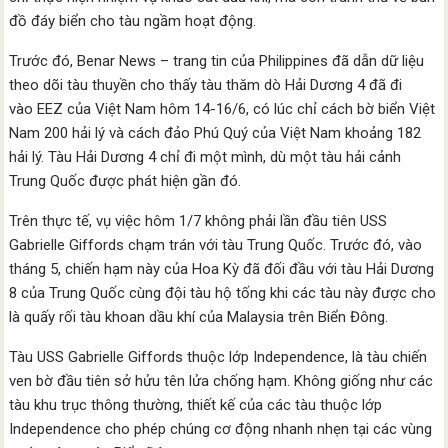
đồ đáy biển cho tàu ngầm hoạt động.
Trước đó, Benar News – trang tin của Philippines đã dẫn dữ liệu
theo dõi tàu thuyền cho thấy tàu thăm dò Hải Dương 4 đã đi
vào EEZ của Việt Nam hôm 14-16/6, có lúc chỉ cách bờ biển Việt
Nam 200 hải lý và cách đảo Phú Quý của Việt Nam khoảng 182
hải lý. Tàu Hải Dương 4 chỉ đi một mình, dù một tàu hải cảnh
Trung Quốc được phát hiện gần đó.
Trên thực tế, vụ việc hôm 1/7 không phải lần đầu tiên USS
Gabrielle Giffords chạm trán với tàu Trung Quốc. Trước đó, vào
tháng 5, chiến hạm này của Hoa Kỳ đã đối đầu với tàu Hải Dương
8 của Trung Quốc cùng đội tàu hộ tống khi các tàu này được cho
là quấy rối tàu khoan dầu khí của Malaysia trên Biển Đông.
Tàu USS Gabrielle Giffords thuộc lớp Independence, là tàu chiến
ven bờ đầu tiên sở hửu tên lửa chống hạm. Không giống như các
tàu khu trục thông thường, thiết kế của các tàu thuộc lớp
Independence cho phép chúng cơ động nhanh nhẹn tại các vùng