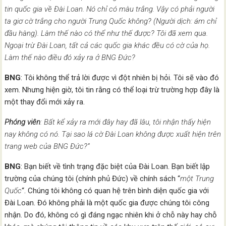
tin quốc gia về Đài Loan. Nó chỉ có màu trắng. Vậy có phải người
ta giơ cờ trắng cho người Trung Quốc không? (Người dịch: ám chỉ
đầu hàng). Làm thế nào có thể như thế được? Tôi đã xem qua.
Ngoại trừ Đài Loan, tất cả các quốc gia khác đều có cờ của họ.
Làm thế nào điều đó xảy ra ở BNG Đức?
BNG
: Tôi không thể trả lời được vì đột nhiên bị hỏi. Tôi sẽ vào đó
xem. Nhưng hiện giờ, tôi tin rằng có thể loại trừ trường hợp đây là
một thay đổi mới xảy ra.
Phóng viên
: Bất kể xảy ra mới đây hay đã lâu, tôi nhận thấy hiện
nay không có nó. Tại sao lá cờ Đài Loan không được xuất hiện trên
trang web của BNG Đức?”
BNG
: Bạn biết về tình trạng đặc biệt của Đài Loan. Bạn biết lập
trường của chúng tôi (chính phủ Đức) về chính sách “
một Trung
Quốc
“. Chúng tôi không có quan hệ trên bình diện quốc gia với
Đài Loan. Đó không phải là một quốc gia được chúng tôi công
nhận. Do đó, không có gì đáng ngạc nhiên khi ở chỗ này hay chỗ