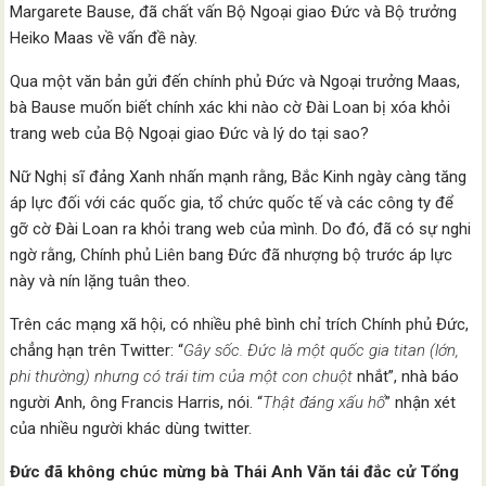
Margarete Bause, đã chất vấn Bộ Ngoại giao Đức và Bộ trưởng
Heiko Maas về vấn đề này.
Qua một văn bản gửi đến chính phủ Đức và Ngoại trưởng Maas,
bà Bause muốn biết chính xác khi nào cờ Đài Loan bị xóa khỏi
trang web của Bộ Ngoại giao Đức và lý do tại sao?
Nữ Nghị sĩ đảng Xanh nhấn mạnh rằng, Bắc Kinh ngày càng tăng
áp lực đối với các quốc gia, tổ chức quốc tế và các công ty để
gỡ cờ Đài Loan ra khỏi trang web của mình. Do đó, đã có sự nghi
ngờ rằng, Chính phủ Liên bang Đức đã nhượng bộ trước áp lực
này và nín lặng tuân theo.
Trên các mạng xã hội, có nhiều phê bình chỉ trích Chính phủ Đức,
chẳng hạn trên Twitter: “
Gây sốc. Đức là một quốc gia titan (lớn,
phi thường) nhưng có trái tim của một con chuột
nhắt”, nhà báo
người Anh, ông Francis Harris, nói. “
Thật đáng xấu hổ
” nhận xét
của nhiều người khác dùng twitter.
Đức đã không chúc mừng bà Thái Anh Văn tái đắc cử Tổng