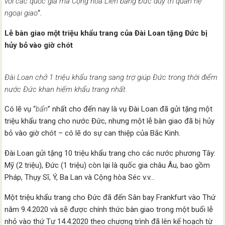
với các quốc gia mà Cộng hòa Liên bang Đức duy trì quan hệ
ngoại giao
“.
Lễ bàn giao một triệu khẩu trang của Đài Loan tặng Đức bị
hủy bỏ vào giờ chót
Đài Loan chở 1 triệu khẩu trang sang trợ giúp Đức trong thời điểm
nước Đức khan hiếm khẩu trang nhất.
Có lẽ vụ “
bẩn
” nhất cho đến nay là vụ Đài Loan đã gửi tặng một
triệu khẩu trang cho nước Đức, nhưng một lễ bàn giao đã bị hủy
bỏ vào giờ chót – có lẽ do sự can thiệp của Bắc Kinh.
Đài Loan gửi tặng 10 triệu khẩu trang cho các nước phương Tây:
Mỹ (2 triệu), Đức (1 triệu) còn lại là quốc gia châu Âu, bao gồm
Pháp, Thụy Sĩ, Ý, Ba Lan và Cộng hòa Séc v.v…
Một triệu khẩu trang cho Đức đã đến Sân bay Frankfurt vào Thứ
năm 9.4.2020 và sẽ được chính thức bàn giao trong một buổi lễ
nhỏ vào thứ Tư 14.4.2020 theo chương trình đã lên kế hoạch từ