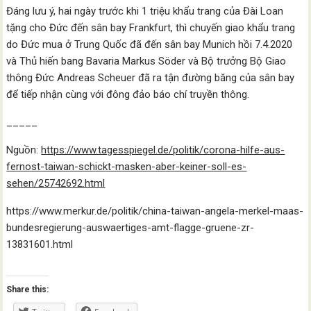
Đáng lưu ý, hai ngày trước khi 1 triệu khẩu trang của Đài Loan
tặng cho Đức đến sân bay Frankfurt, thì chuyến giao khẩu trang
do Đức mua ở Trung Quốc đã đến sân bay Munich hồi 7.4.2020
và Thủ hiến bang Bavaria Markus Söder và Bộ trưởng Bộ Giao
thông Đức Andreas Scheuer đã ra tận đường băng của sân bay
để tiếp nhận cùng với đông đảo báo chí truyền thông.
_____
Nguồn:
https://www.tagesspiegel.de/politik/corona-hilfe-aus-
fernost-taiwan-schickt-masken-aber-keiner-soll-es-
sehen/25742692.html
https://www.merkur.de/politik/china-taiwan-angela-merkel-maas-
bundesregierung-auswaertiges-amt-flagge-gruene-zr-
13831601.html
Share this: