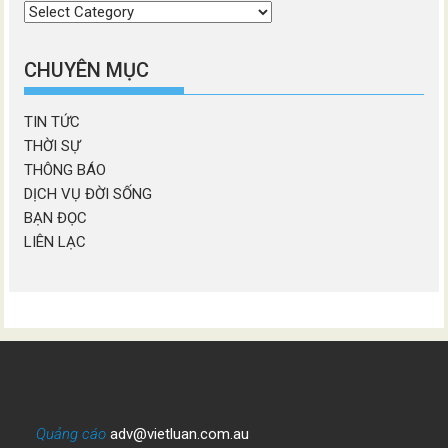
Chọn
chương
mục
CHUYÊN MỤC
TIN TỨC
THỜI SỰ
THÔNG BÁO
DỊCH VỤ ĐỜI SỐNG
BẠN ĐỌC
LIÊN LẠC
Quảng cáo
adv@vietluan.com.au