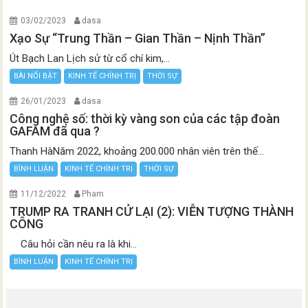
03/02/2023
dasa
Xạo Sự “Trung Thần – Gian Thần – Nịnh Thần”
Út Bạch Lan Lịch sử từ cổ chí kim,...
BÀI NỔI BẬT
KINH TẾ CHÍNH TRỊ
THỜI SỰ
26/01/2023
dasa
Công nghệ số: thời kỳ vàng son của các tập đoàn
GAFAM đã qua ?
Thanh HàNăm 2022, khoảng 200.000 nhân viên trên thế...
BÌNH LUẬN
KINH TẾ CHÍNH TRỊ
THỜI SỰ
11/12/2022
Pham
TRUMP RA TRANH CỬ LẠI (2): VIỄN TƯỢNG THÀNH
CÔNG
Câu hỏi cần nêu ra là khi...
BÌNH LUẬN
KINH TẾ CHÍNH TRỊ