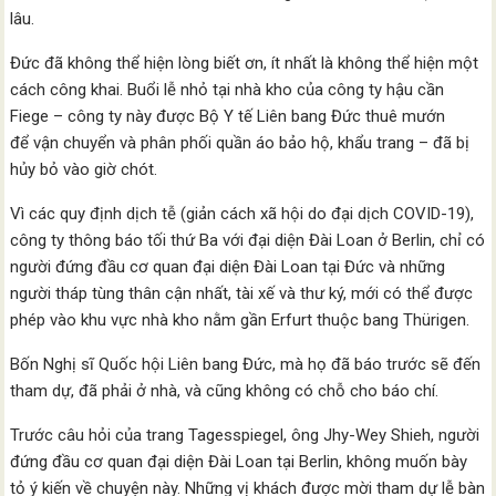
lâu.
Đức đã không thể hiện lòng biết ơn, ít nhất là không thể hiện một
cách công khai. Buổi lễ nhỏ tại nhà kho của công ty hậu cần
Fiege – công ty này được Bộ Y tế Liên bang Đức thuê mướn
để vận chuyển và phân phối quần áo bảo hộ, khẩu trang – đã bị
hủy bỏ vào giờ chót.
Vì các quy định dịch tễ (giản cách xã hội do đại dịch COVID-19),
công ty thông báo tối thứ Ba với đại diện Đài Loan ở Berlin, chỉ có
người đứng đầu cơ quan đại diện Đài Loan tại Đức và những
người tháp tùng thân cận nhất, tài xế và thư ký, mới có thể được
phép vào khu vực nhà kho nằm gần Erfurt thuộc bang Thürigen.
Bốn Nghị sĩ Quốc hội Liên bang Đức, mà họ đã báo trước sẽ đến
tham dự, đã phải ở nhà, và cũng không có chỗ cho báo chí.
Trước câu hỏi của trang Tagesspiegel, ông Jhy-Wey Shieh, người
đứng đầu cơ quan đại diện Đài Loan tại Berlin, không muốn bày
tỏ ý kiến về chuyện này. Những vị khách được mời tham dự lễ bàn