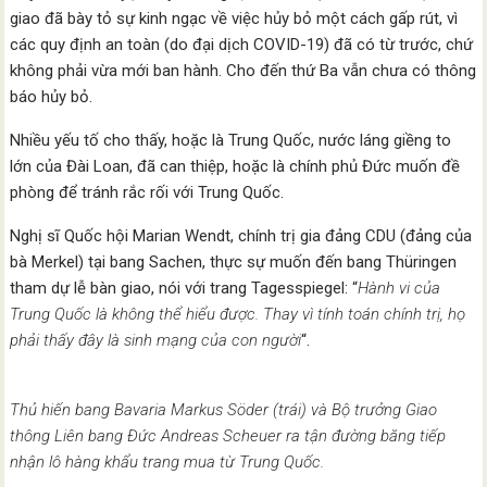
giao đã bày tỏ sự kinh ngạc về việc hủy bỏ một cách gấp rút, vì
các quy định an toàn (do đại dịch COVID-19) đã có từ trước, chứ
không phải vừa mới ban hành. Cho đến thứ Ba vẫn chưa có thông
báo hủy bỏ.
Nhiều yếu tố cho thấy, hoặc là Trung Quốc, nước láng giềng to
lớn của Đài Loan, đã can thiệp, hoặc là chính phủ Đức muốn đề
phòng để tránh rắc rối với Trung Quốc.
Nghị sĩ Quốc hội Marian Wendt, chính trị gia đảng CDU (đảng của
bà Merkel) tại bang Sachen, thực sự muốn đến bang Thüringen
tham dự lễ bàn giao, nói với trang Tagesspiegel: “
Hành vi của
Trung Quốc là không thể hiểu được. Thay vì tính toán chính trị, họ
phải thấy đây là sinh mạng của con người
“.
Thủ hiến bang Bavaria Markus Söder (trái) và Bộ trưởng Giao
thông Liên bang Đức Andreas Scheuer ra tận đường băng tiếp
nhận lô hàng khẩu trang mua từ Trung Quốc.