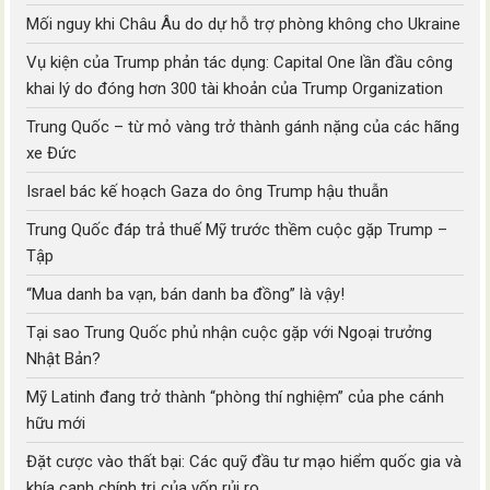
Mối nguy khi Châu Âu do dự hỗ trợ phòng không cho Ukraine
Vụ kiện của Trump phản tác dụng: Capital One lần đầu công
khai lý do đóng hơn 300 tài khoản của Trump Organization
Trung Quốc – từ mỏ vàng trở thành gánh nặng của các hãng
xe Đức
Israel bác kế hoạch Gaza do ông Trump hậu thuẫn
Trung Quốc đáp trả thuế Mỹ trước thềm cuộc gặp Trump –
Tập
“Mua danh ba vạn, bán danh ba đồng” là vậy!
Tại sao Trung Quốc phủ nhận cuộc gặp với Ngoại trưởng
Nhật Bản?
Mỹ Latinh đang trở thành “phòng thí nghiệm” của phe cánh
hữu mới
Đặt cược vào thất bại: Các quỹ đầu tư mạo hiểm quốc gia và
khía cạnh chính trị của vốn rủi ro