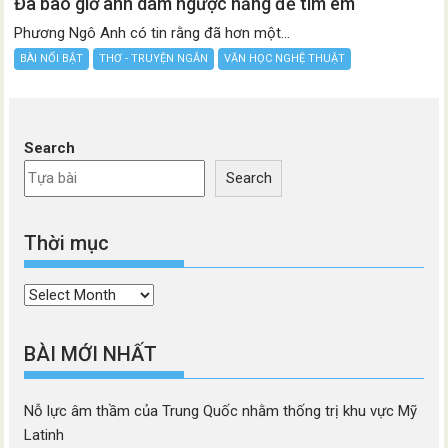
Đã bao giờ anh dám ngược nắng để tìm em
Phương Ngô Anh có tin rằng đã hơn một...
BÀI NỔI BẬT
THƠ - TRUYỆN NGẮN
VĂN HỌC NGHỆ THUẬT
Search
Search
Thời mục
Thời
mục
BÀI MỚI NHẤT
Nỗ lực âm thầm của Trung Quốc nhằm thống trị khu vực Mỹ
Latinh