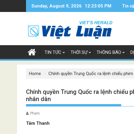
Skip
Sunday, August 9, 2026
12:23:06 PM
Tin c
to
content
TIN TỨC
THỜI SỰ
THÔNG BÁO
D
Home
Chính quyền Trung Quốc ra lệnh chiếu phim
Chính quyền Trung Quốc ra lệnh chiếu p
nhân dân
Pham
Tâm Thanh