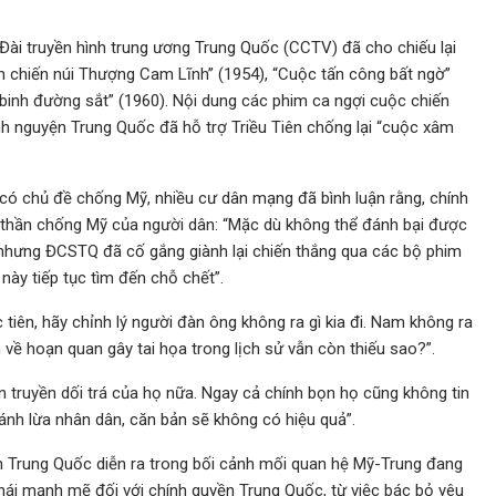
Đài truyền hình trung ương Trung Quốc (CCTV) đã cho chiếu lại
n chiến núi Thượng Cam Lĩnh” (1954), “Cuộc tấn công bất ngờ”
binh đường sắt” (1960). Nội dung các phim ca ngợi cuộc chiến
ình nguyện Trung Quốc đã hỗ trợ Triều Tiên chống lại “cuộc xâm
 có chủ đề chống Mỹ, nhiều cư dân mạng đã bình luận rằng, chính
h thần chống Mỹ của người dân: “Mặc dù không thể đánh bại được
, nhưng ĐCSTQ đã cố gắng giành lại chiến thắng qua các bộ phim
này tiếp tục tìm đến chỗ chết”.
 tiên, hãy chỉnh lý người đàn ông không ra gì kia đi. Nam không ra
về hoạn quan gây tai họa trong lịch sử vẫn còn thiếu sao?”.
n truyền dối trá của họ nữa. Ngay cả chính bọn họ cũng không tin
nh lừa nhân dân, căn bản sẽ không có hiệu quả”.
n Trung Quốc diễn ra trong bối cảnh mối quan hệ Mỹ-Trung đang
hái mạnh mẽ đối với chính quyền Trung Quốc, từ việc bác bỏ yêu