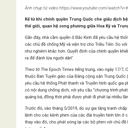
Ảnh chụp từ video https://www.youtube.com/watch?v=
Kể từ khi chính quyền Trung Quốc che giấu dịch bện
thế giới, quan hệ song phương giữa Hoa Kỳ và Trun
Gần đây, nhà cầm quyền ở Bắc Kinh đã yêu cầu hệ thốn
các chủ đề chống Mỹ và viện trợ cho Triều Tiên. So với
như nghiêm khắc hơn. Quyết định của chính quyền khiến
ra để đánh lừa người dân”.
Theo tờ The Epoch Times tiếng trung, vào ngày 17/7, C
thuộc Ban Tuyên giáo của Đảng cộng sản Trung Quốc (
yêu cầu hệ thống Phát thanh và Truyền hình quốc gia ph
có nội dung chống dịch, với yêu cầu “chương trình phát
quảng bá, đồng thời phải được phát đi phát lại nhiều lần
Trước đó, vào tháng 5/2019, do sự gia tăng tranh chấ
lệnh cho các kênh phim của các đài truyền hình lớn ở cá
thay vào đó, cho phát sóng lại các bộ phim với chủ đề k