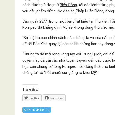
sách đường 9 đoạn ở
Biển Đông
, tới các lệnh trừng 
yêu cầu
chấm dứt cuộc đàn áp
Pháp Luân Công, đóng 
Vào ngày 23/7, trong một bài phát biểu tại Thư viện Tổ
Pompeo đã khẳng định Mỹ sẽ không dung thứ cho việc Bắ
“Sự thật là các chính sách của chúng ta và của các quố
để rồi Bắc Kinh quay lại cắn chính những bàn tay đang
“Chúng ta đã mở rộng vòng tay với Trung Quốc, chỉ để 
quyền này đã gửi các nhà tuyên truyền đến các cuộc họ
học của chúng ta”, ông Pompeo nói, đồng thời cho biết 
chúng ta” và “hút chuỗi cung ứng ra khỏi Mỹ”.
Share this:
Twitter
Facebook
KINH TẾ CHÍNH TRỊ