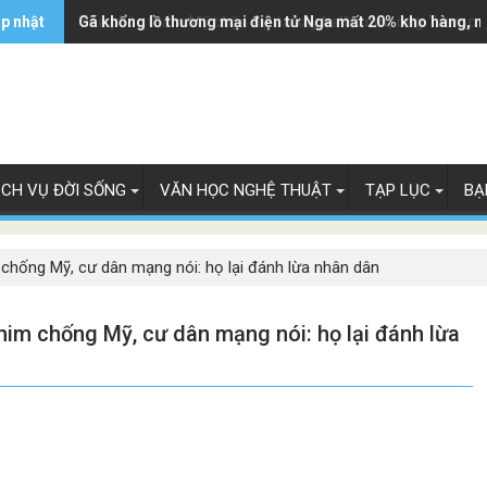
ập nhật
Tòa phúc thẩm Mỹ chặn dự án xây ballroom, ông Trump 
Gã khổng lồ thương mại điện tử Nga mất 20% kho hàng, n
ỊCH VỤ ĐỜI SỐNG
VĂN HỌC NGHỆ THUẬT
TẠP LỤC
BẠ
 chống Mỹ, cư dân mạng nói: họ lại đánh lừa nhân dân
him chống Mỹ, cư dân mạng nói: họ lại đánh lừa