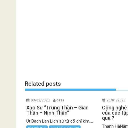
Related posts
03/02/2023
dasa
26/01/2023
Xạo Sự “Trung Thần – Gian
Công nghệ 
Thần – Nịnh Thần”
của các t
qua ?
Út Bạch Lan Lịch sử từ cổ chí kim,...
Thanh HàNăm 