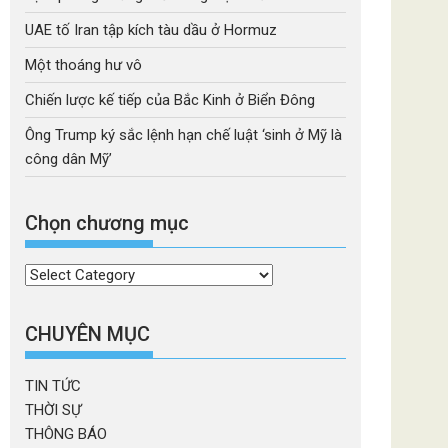
UAE tố Iran tập kích tàu dầu ở Hormuz
Một thoáng hư vô
Chiến lược kế tiếp của Bắc Kinh ở Biển Đông
Ông Trump ký sắc lệnh hạn chế luật ‘sinh ở Mỹ là
công dân Mỹ’
Chọn chương mục
Chọn
chương
mục
CHUYÊN MỤC
TIN TỨC
THỜI SỰ
THÔNG BÁO