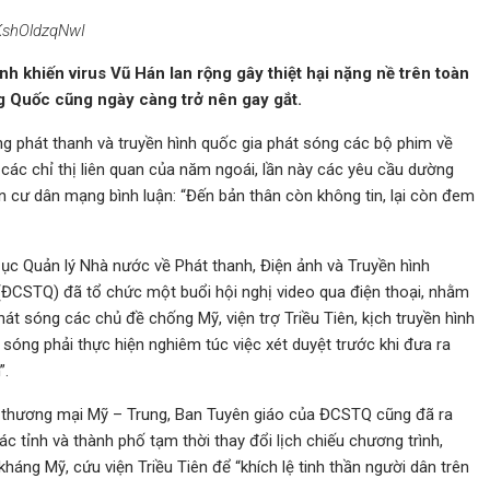
KshOldzqNwI
h khiến virus Vũ Hán lan rộng gây thiệt hại nặng nề trên toàn
g Quốc cũng ngày càng trở nên gay gắt.
g phát thanh và truyền hình quốc gia phát sóng các bộ phim về
 các chỉ thị liên quan của năm ngoái, lần này các yêu cầu dường
 cư dân mạng bình luận: “Đến bản thân còn không tin, lại còn đem
ục Quản lý Nhà nước về Phát thanh, Điện ảnh và Truyền hình
ĐCSTQ) đã tổ chức một buổi hội nghị video qua điện thoại, nhằm
át sóng các chủ đề chống Mỹ, viện trợ Triều Tiên, kịch truyền hình
 sóng phải thực hiện nghiêm túc việc xét duyệt trước khi đưa ra
”.
p thương mại Mỹ – Trung, Ban Tuyên giáo của ĐCSTQ cũng đã ra
c tỉnh và thành phố tạm thời thay đổi lịch chiếu chương trình,
háng Mỹ, cứu viện Triều Tiên để “khích lệ tinh thần người dân trên