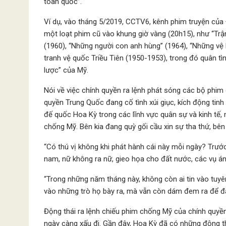
toàn quốc”.
Ví dụ, vào tháng 5/2019, CCTV6, kênh phim truyện của 
một loạt phim cũ vào khung giờ vàng (20h15), như “Trậ
(1960), “Những người con anh hùng” (1964), “Những vệ 
tranh vệ quốc Triều Tiên (1950-1953), trong đó quân t
lược” của Mỹ.
Nói về việc chính quyền ra lệnh phát sóng các bộ phim
quyền Trung Quốc đang cố tình xúi giục, kích động tin
đế quốc Hoa Kỳ trong các lĩnh vực quân sự và kinh tế
chống Mỹ. Bên kia đang quỳ gối cầu xin sự tha thứ, bên 
“Có thú vị không khi phát hành cái này mỗi ngày? Trước
nam, nữ không ra nữ, gieo họa cho đất nước, các vụ án 
“Trong những năm tháng này, không còn ai tin vào tuyê
vào những trò họ bày ra, mà vẫn còn dám đem ra để đá
Động thái ra lệnh chiếu phim chống Mỹ của chính quyề
ngày càng xấu đi. Gần đây, Hoa Kỳ đã có những động t