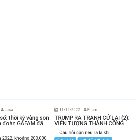
dasa
11/12/2022
Pham
số: thời kỳ vàng son
TRUMP RA TRANH CỬ LẠI (2):
ập đoàn GAFAM đã
VIỄN TƯỢNG THÀNH CÔNG
Câu hỏi cần nêu ra là khi...
2022, khoảng 200.000