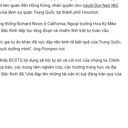
phạt liên quan đến Hồng Kông, nhân quyền cho
người Duy Ngô Nhĩ
,
cửa lãnh sự quán Trung Quốc tại thành phố Houston.
ng thống Richard Nixon ở California, Ngoại trưởng Hoa Kỳ Mike
c Kinh tiếp tục lũng đoạn và chiếm lĩnh trật tự toàn cầu.
c gia tự do khác đã vực dậy nền kinh tế kiệt quệ của Trung Quốc,
 nuôi dưỡng mình”, ông Pompeo nói.
thấy ĐCSTQ lợi dụng xã hội tự do và cởi mở của chúng ta. Chính
p báo, các trung tâm nghiên cứu, các trường trung học và đại
Bắc Kinh đã “chà đạp lên những tài sản trí tuệ đáng trân quý của