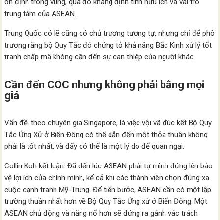
ổn định trong vùng, qua đó khẳng định tính hữu ích và vai trò
trung tâm của ASEAN.
Trung Quốc có lẽ cũng có chủ trương tương tự, nhưng chỉ để phô
trương rằng bộ Quy Tắc đó chứng tỏ khả năng Bắc Kinh xử lý tốt
tranh chấp mà không cần đến sự can thiệp của người khác.
Cần đến COC nhưng không phải bằng mọi
giá
Vấn đề, theo chuyên gia Singapore, là việc vội vã đúc kết Bộ Quy
Tắc Ứng Xử ở Biển Đông có thể dẫn đến một thỏa thuận không
phải là tốt nhất, và đấy có thể là một lý do để quan ngại.
Collin Koh kết luận: Đã đến lúc ASEAN phải tự mình đứng lên bảo
vệ lợi ích của chính mình, kể cả khi các thành viên chọn đứng xa
cuộc cạnh tranh Mỹ-Trung. Để tiến bước, ASEAN cần có một lập
trường thuần nhất hơn về Bộ Quy Tắc Ứng xử ở Biển Đông. Một
ASEAN chủ động và năng nổ hơn sẽ đứng ra gánh vác trách