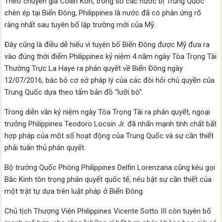
Theo chuyên gia Collin Koh, trong số các nước bị Trung Quốc
chèn ép tại Biển Đông, Philippines là nước đã có phản ứng rõ
ràng nhất sau tuyên bố lập trường mới của Mỹ.
Đây cũng là điều dễ hiểu vì tuyên bố Biển Đông được Mỹ đưa ra
vào đúng thời điểm Philippines kỷ niệm 4 năm ngày Tòa Trọng Tài
Thường Trực La Haye ra phán quyết về Biển Đông ngày
12/07/2016, bác bỏ cơ sở pháp lý của các đòi hỏi chủ quyền của
Trung Quốc dựa theo tấm bản đồ “lưỡi bò”.
Trong diễn văn kỷ niệm ngày Tòa Trọng Tài ra phán quyết, ngoại
trưởng Philippines Teodoro Locsin Jr. đã nhấn mạnh tính chất bất
hợp pháp của một số hoạt động của Trung Quốc và sự cần thiết
phải tuân thủ phán quyết.
Bộ trưởng Quốc Phòng Philippines Delfin Lorenzana cũng kêu gọi
Bắc Kinh tôn trọng phán quyết quốc tế, nêu bật sự cần thiết của
một trật tự dựa trên luật pháp ở Biển Đông.
Chủ tịch Thượng Viện Philippines Vicente Sotto III còn tuyên bố