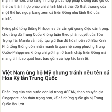
mạnh mẽ hơn, cho rằng “những gì bất hợp pháp không bao giờ có
thể trở thành hợp pháp chỉ vì tính khí và thái độ thất thường của
một thế lực ngoại bang xem cả Biển Đông như lãnh thổ của
mình”.
Riêng phủ tổng thống Philippines thì vẫn giữ giọng điệu cẩn trọng,
cho rằng dù Trung Quốc không tuân theo phán quyết của Tòa
Trọng Tài, Manila vẫn tiếp tục giữ thái độ hòa hoãn với Bắc Kinh.
Phủ tổng thống còn nhấn mạnh là quan hệ song phương Trung
Quốc-Philippines không chỉ giới hạn ở tranh chấp Biển Đông mà
mang tính bao quát hơn, bao gồm cả hợp tác kinh tế.
Việt Nam ủng hộ Mỹ nhưng tránh nêu tên cả
Hoa Kỳ lẫn Trung Quốc
Phản ứng của các nước còn lại trong ASEAN, theo chuyên gia
Singapore, còn thận trọng hơn, kể cả những quốc gia bị Trung
Quốc lẫn lướt.