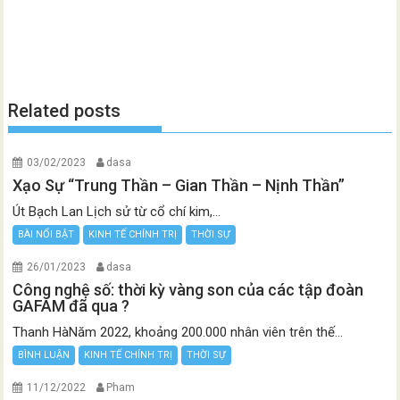
Related posts
03/02/2023
dasa
Xạo Sự “Trung Thần – Gian Thần – Nịnh Thần”
Út Bạch Lan Lịch sử từ cổ chí kim,...
BÀI NỔI BẬT
KINH TẾ CHÍNH TRỊ
THỜI SỰ
26/01/2023
dasa
Công nghệ số: thời kỳ vàng son của các tập đoàn
GAFAM đã qua ?
Thanh HàNăm 2022, khoảng 200.000 nhân viên trên thế...
BÌNH LUẬN
KINH TẾ CHÍNH TRỊ
THỜI SỰ
11/12/2022
Pham