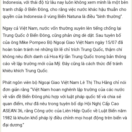
Indonesia, với thái độ từ lâu nay luôn không xem mình là một bên
tranh chấp ở Biển Đông, cho rằng việc nước khác hậu thuẫn cho
quyền của Indonesia ở vùng Biển Natuna là điều “bình thường”.
Ngay cả Việt Nam, nước vốn thường xuyên lên tiếng chống lại
Trung Quốc ở Biển Đông, cũng phản ứng dè dặt. Sau tuyên bố
của ông Mike Pompeo Bộ Ngoại Giao Việt Nam ngày 15/07 đã
hoàn toàn tránh né những lời lẽ chỉ trích Trung Quốc, thậm chí
không nêu đích danh cả Hoa Kỳ lẫn Trung Quốc trong bản thông
cáo về lập trường mới của Mỹ. Đây cũng là cách thức để tránh
khiêu khích Trung Quốc.
Phát ngôn viên bộ Ngoại Giao Việt Nam Lê Thị Thu Hằng chỉ nói
đơn giản rằng “Việt Nam hoan nghênh lập trường của các nước
về vấn đề Biển Đông phù hợp với luật pháp quốc tế và chia sẻ
quan điểm, như đã nêu trong tuyên bố dịp Hội Nghị Cấp Cao
ASEAN 36, rằng Công ước của Liên Hiệp Quốc về Luật Biển năm
1982 là khuôn khổ pháp lý điều chỉnh mọi hoạt động trên biển và
đại dương.”