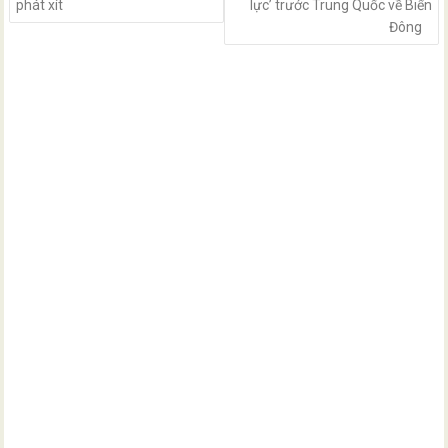
phát xít
lực’ trước Trung Quốc về Biển
Đông