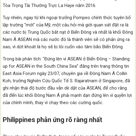
Tòa Trọng Tài Thường Trực La Haye năm 2016.
Tuy nhiên, ngay từ khi ngoại trưởng Pompeo chính thức tuyên bố
lập trường “mới” của Mỹ, một câu hỏi mà giới quan sát đặt ra là
các nước bị Trung Quốc bắt nạt ở Biển Đông và nhất là khối Đông
Nam Á ASEAN mà các nước đó là thành viên sẽ có phản ứng ra
sao, vì dứt khoát là họ sẽ bị lôi cuốn vào tâm bão Biển Đông.
Trong bài phân tích: “Đứng lên vì ASEAN ở Biển Đông – Standing
up for ASEAN in the South China Sea” đăng trên trang thông tin
East Asia Forum ngày 23/07, chuyên gia về Đông Nam Á Collin
Koh, trường Nghiên Cứu Quốc Tế S. Rajaratnam ở Singapore, đã
ghi nhận thái độ bước đầu vẫn dè dặt của ASEAN, để cho rằng
đã đến lúc khối Đông Nam Á phải mạnh dạn đứng lên vì quyền lợi
của chính mình, thay vì chạy theo các cường quốc.
Philippines phản ứng rõ ràng nhất