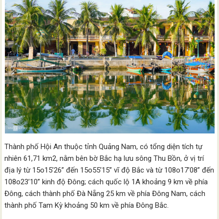
Thành phố Hội An thuộc tỉnh Quảng Nam, có tổng diện tích tự
nhiên 61,71 km2, nằm bên bờ Bắc hạ lưu sông Thu Bồn, ở vị trí
địa lý từ 15o15’26” đến 15o55’15” vĩ độ Bắc và từ 108o17’08” đến
108o23’10” kinh độ Đông; cách quốc lộ 1A khoảng 9 km về phía
Đông, cách thành phố Đà Nẵng 25 km về phía Đông Nam, cách
thành phố Tam Kỳ khoảng 50 km về phía Đông Bắc.