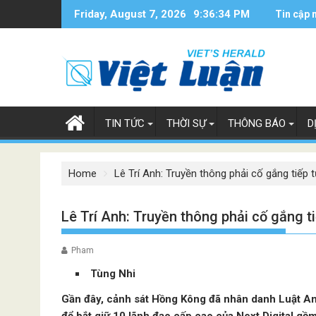
Skip
Friday, August 7, 2026
9:36:35 PM
Tin cập 
to
content
TIN TỨC
THỜI SỰ
THÔNG BÁO
D
Home
Lê Trí Anh: Truyền thông phải cố gắng tiếp 
Lê Trí Anh: Truyền thông phải cố gắng t
Pham
Tùng Nhi
Gần đây, cảnh sát Hồng Kông đã nhân danh Luật A