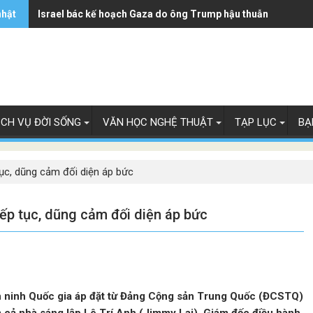
nhật
Israel bác kế hoạch Gaza do ông Trump hậu thuẫn
ỊCH VỤ ĐỜI SỐNG
VĂN HỌC NGHỆ THUẬT
TẠP LỤC
BẠ
tục, dũng cảm đối diện áp bức
iếp tục, dũng cảm đối diện áp bức
n ninh Quốc gia áp đặt từ Đảng Cộng sản Trung Quốc (ĐCSTQ)