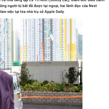
m cả nhà sáng lập Lê Trí Anh (Jimmy Lai), Giám đốc điều hành
g người bị bắt đã được tại ngoại, hai lãnh đạo của Next
làm việc tại tòa nhà trụ sở Apple Daily.