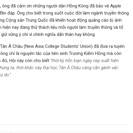
t, ông đã cảm ơn những người dân Hồng Kông đã bảo vệ Apple
để đền đáp. Ông cho biết trong suốt cuộc đời làm ngành truyền thông
a Đảng Cộng sản Trung Quốc đã khiến hoạt động quảng cáo bị ảnh
h hiện nay đang thử thách liệu mỗi người làm truyền thông và tổ
giữ vững ý chí vì chính nghĩa dấn thân hay không.
c Tân Á Châu (New Asia College Students’ Union) đã đưa ra tuyên
ông chỉ là nguyên tắc của tiên sinh Trương Kiếm Hồng mà còn
 đó, Hội này còn cho biết
“thời kỳ hỗn loạn ngày nay xuất hiện
húng ta, thời khắc này Đại học Tân Á Châu càng cần gánh vác
ự do.”