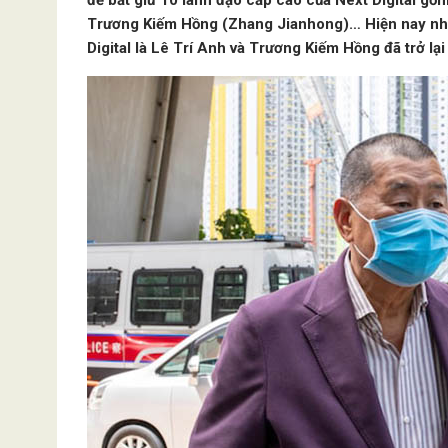
để bắt giữ 10 lãnh đạo cấp cao của Next Digital gồ
Trương Kiếm Hồng (Zhang Jianhong)… Hiện nay nhữn
Digital là Lê Trí Anh và Trương Kiếm Hồng đã trở lại 