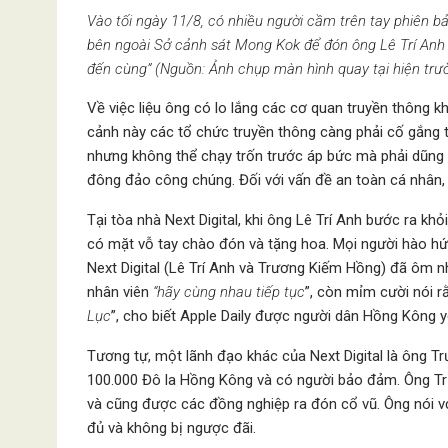
Vào tối ngày 11/8, có nhiều người cầm trên tay phiên bả
bên ngoài Sở cảnh sát Mong Kok để đón ông Lê Trí Anh 
đến cùng” (Nguồn: Ảnh chụp màn hình quay tại hiện trư
Về việc liệu ông có lo lắng các cơ quan truyền thông k
cảnh này các tổ chức truyền thông càng phải cố gắng ti
nhưng không thể chạy trốn trước áp bức mà phải dũng c
đông đảo công chúng. Đối với vấn đề an toàn cá nhân
Tại tòa nhà Next Digital, khi ông Lê Trí Anh bước ra k
có mặt vỗ tay chào đón và tặng hoa. Mọi người hào h
Next Digital (Lê Trí Anh và Trương Kiếm Hồng) đã ôm n
nhân viên
“hãy cùng nhau tiếp tục
”, còn mỉm cười nói r
Lục
”, cho biết Apple Daily được người dân Hồng Kông 
Tương tự, một lãnh đạo khác của Next Digital là ông T
100.000 Đô la Hồng Kông và có người bảo đảm. Ông Trươ
và cũng được các đồng nghiệp ra đón cổ vũ. Ông nói v
đủ và không bị ngược đãi.