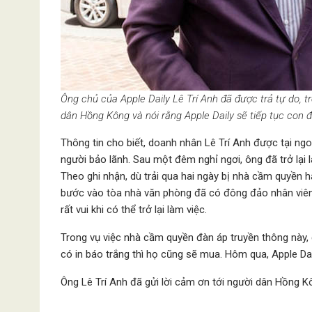
Ông chủ của Apple Daily Lê Trí Anh đã được trả tự do, trở
dân Hồng Kông và nói rằng Apple Daily sẽ tiếp tục con 
Thông tin cho biết, doanh nhân Lê Trí Anh được tại ngo
người bảo lãnh. Sau một đêm nghỉ ngơi, ông đã trở lại l
Theo ghi nhận, dù trải qua hai ngày bị nhà cầm quyền 
bước vào tòa nhà văn phòng đã có đông đảo nhân viên 
rất vui khi có thể trở lại làm việc.
Trong vụ việc nhà cầm quyền đàn áp truyền thông này,
có in báo trắng thì họ cũng sẽ mua. Hôm qua, Apple Dai
Ông Lê Trí Anh đã gửi lời cảm ơn tới người dân Hồng Kô