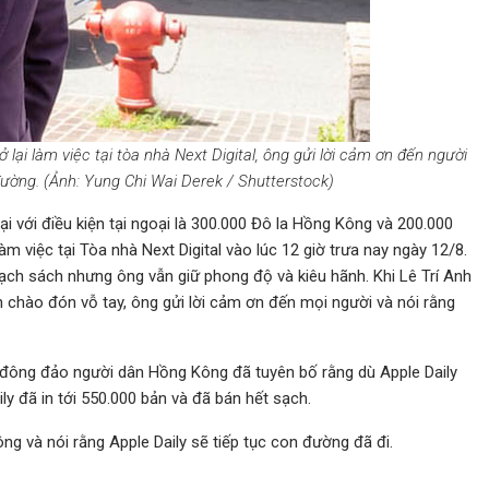
 lại làm việc tại tòa nhà Next Digital, ông gửi lời cảm ơn đến người
đường. (Ảnh: Yung Chi Wai Derek / Shutterstock)
ại với điều kiện tại ngoại là 300.000 Đô la Hồng Kông và 200.000
àm việc tại Tòa nhà Next Digital vào lúc 12 giờ trưa nay ngày 12/8.
hạch sách nhưng ông vẫn giữ phong độ và kiêu hãnh. Khi Lê Trí Anh
chào đón vỗ tay, ông gửi lời cảm ơn đến mọi người và nói rằng
 đông đảo người dân Hồng Kông đã tuyên bố rằng dù Apple Daily
ly đã in tới 550.000 bản và đã bán hết sạch.
ng và nói rằng Apple Daily sẽ tiếp tục con đường đã đi.