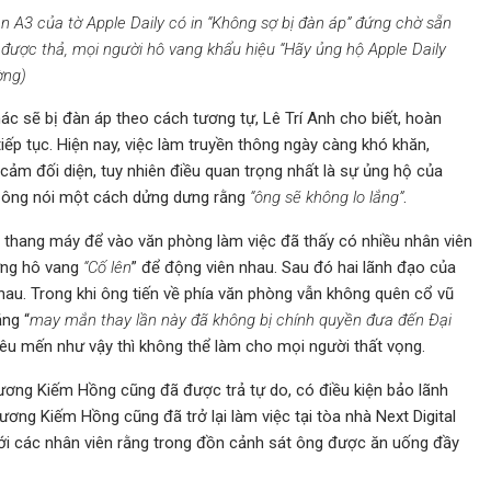
n A3 của tờ Apple Daily có in “Không sợ bị đàn áp” đứng chờ sẵn
được thả, mọi người hô vang khẩu hiệu “Hãy ủng hộ Apple Daily
ờng)
hác sẽ bị đàn áp theo cách tương tự, Lê Trí Anh cho biết, hoàn
ếp tục. Hiện nay, việc làm truyền thông ngày càng khó khăn,
ảm đối diện, tuy nhiên điều quan trọng nhất là sự ủng hộ của
, ông nói một cách dửng dưng rằng
“ông sẽ không lo lắng”
.
hỏi thang máy để vào văn phòng làm việc đã thấy có nhiều nhân viên
ứng hô vang
“Cố lên
” để động viên nhau. Sau đó hai lãnh đạo của
hau. Trong khi ông tiến về phía văn phòng vẫn không quên cổ vũ
ằng “
may mắn thay lần này đã không bị chính quyền đưa đến Đại
yêu mến như vậy thì không thể làm cho mọi người thất vọng.
rương Kiếm Hồng cũng đã được trả tự do, có điều kiện bảo lãnh
ng Kiếm Hồng cũng đã trở lại làm việc tại tòa nhà Next Digital
ới các nhân viên rằng trong đồn cảnh sát ông được ăn uống đầy