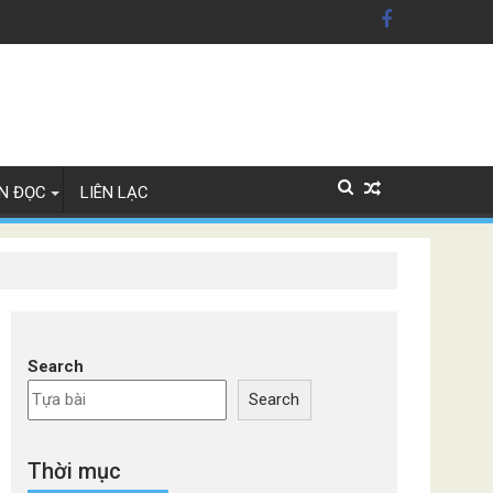
N ĐỌC
LIÊN LẠC
Search
Search
Thời mục