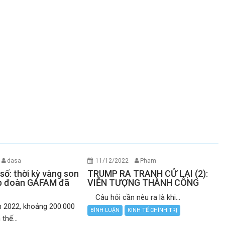
dasa
11/12/2022
Pham
số: thời kỳ vàng son
TRUMP RA TRANH CỬ LẠI (2):
ập đoàn GAFAM đã
VIỄN TƯỢNG THÀNH CÔNG
Câu hỏi cần nêu ra là khi...
2022, khoảng 200.000
BÌNH LUẬN
KINH TẾ CHÍNH TRỊ
thế...