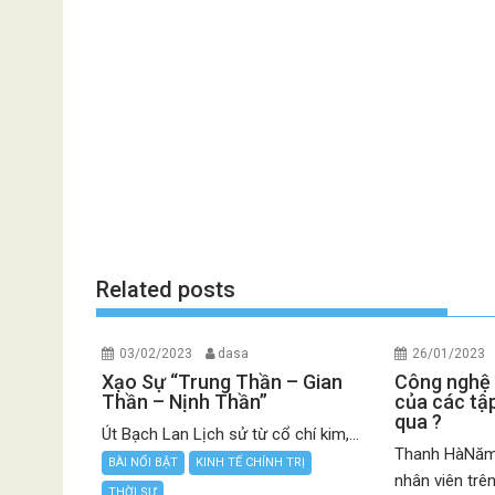
Related posts
03/02/2023
dasa
26/01/2023
Xạo Sự “Trung Thần – Gian
Công nghệ 
Thần – Nịnh Thần”
của các t
qua ?
Út Bạch Lan Lịch sử từ cổ chí kim,...
Thanh HàNăm 
BÀI NỔI BẬT
KINH TẾ CHÍNH TRỊ
nhân viên trên 
THỜI SỰ