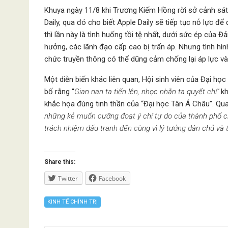
Khuya ngày 11/8 khi Trương Kiếm Hồng rời sở cảnh sá
Daily, qua đó cho biết Apple Daily sẽ tiếp tục nỗ lực 
thì lần này là tình huống tồi tệ nhất, dưới sức ép củ
hưởng, các lãnh đạo cấp cao bị trấn áp. Nhưng tình hìn
chức truyền thông có thể dũng cảm chống lại áp lực và 
Một diễn biến khác liên quan, Hội sinh viên của Đại họ
bố rằng “
Gian nan ta tiến lên, nhọc nhằn ta quyết chí”
kh
khắc họa đúng tinh thần của “Đại học Tân Á Châu”. Qua
những kẻ muốn cưỡng đoạt ý chí tự do của thành phố c
trách nhiệm đấu tranh đến cùng vì lý tưởng dân chủ và t
Share this:
Twitter
Facebook
KINH TẾ CHÍNH TRỊ