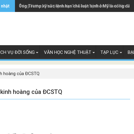
 nhật
Ông Trump ký sắc lệnh hạn chế luật 'sinh ở Mỹ là công dân
Tổng Bí thư, Chủ tịch nước Tô Lâm sắp thăm Úc và Tân Lây
ỊCH VỤ ĐỜI SỐNG
VĂN HỌC NGHỆ THUẬT
TẠP LỤC
BẠ
kinh hoàng của ĐCSTQ
ác kinh hoàng của ĐCSTQ