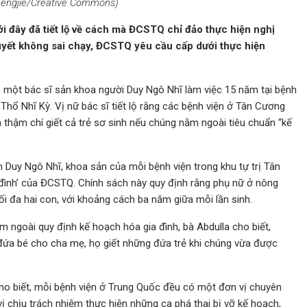
hengjie/Creative Commons)
i đây đã tiết lộ về cách mà ĐCSTQ chỉ đảo thực hiện nghị
uyết không sai chạy, ĐCSTQ yêu cầu cấp dưới thực hiện
, một bác sĩ sản khoa người Duy Ngô Nhĩ làm việc 15 năm tại bệnh
Thổ Nhĩ Kỳ. Vị nữ bác sĩ tiết lộ rằng các bệnh viện ở Tân Cương
 thậm chí giết cả trẻ sơ sinh nếu chúng nằm ngoài tiêu chuẩn “kế
n Duy Ngô Nhĩ, khoa sản của mỗi bệnh viện trong khu tự trị Tân
 đình’ của ĐCSTQ. Chính sách này quy định rằng phụ nữ ở nông
tối đa hai con, với khoảng cách ba năm giữa mỗi lần sinh.
m ngoài quy định kế hoạch hóa gia đình, bà Abdulla cho biết,
 đứa bé cho cha mẹ, họ giết những đứa trẻ khi chúng vừa được
 cho biết, mỗi bệnh viện ở Trung Quốc đều có một đơn vị chuyên
vị chịu trách nhiệm thực hiện những ca phá thai bị vỡ kế hoạch,