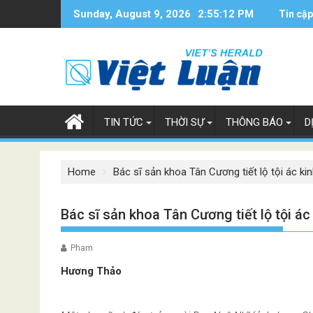
Skip
Sunday, August 9, 2026
2:55:13 PM
Tin cập
to
content
TIN TỨC
THỜI SỰ
THÔNG BÁO
D
Home
Bác sĩ sản khoa Tân Cương tiết lộ tội ác 
Bác sĩ sản khoa Tân Cương tiết lộ tội 
Pham
Hương Thảo