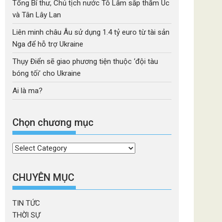
Tổng Bí thư, Chủ tịch nước Tô Lâm sắp thăm Úc
và Tân Lây Lan
Liên minh châu Âu sử dụng 1.4 tỷ euro từ tài sản
Nga để hỗ trợ Ukraine
Thụy Điển sẽ giao phương tiện thuộc ‘đội tàu
bóng tối’ cho Ukraine
Ai là ma?
Chọn chương mục
Chọn
chương
mục
CHUYÊN MỤC
TIN TỨC
THỜI SỰ