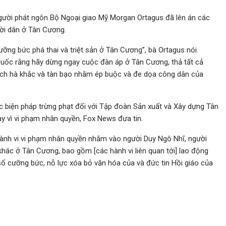
gười phát ngôn Bộ Ngoại giao Mỹ Morgan Ortagus đã lên án các
ời dân ở Tân Cương.
ưỡng bức phá thai và triệt sản ở Tân Cương”, bà Ortagus nói.
g Quốc rằng hãy dừng ngay cuộc đàn áp ở Tân Cương, thả tất cả
 sách hà khắc và tàn bạo nhằm ép buộc và đe dọa công dân của
c biện pháp trừng phạt đối với Tập đoàn Sản xuất và Xây dựng Tân
y vì vi phạm nhân quyền, Fox News đưa tin.
ành vi vi phạm nhân quyền nhắm vào người Duy Ngô Nhĩ, người
hác ở Tân Cương, bao gồm [các hành vi liên quan tới] lao động
 số cưỡng bức, nỗ lực xóa bỏ văn hóa của và đức tin Hồi giáo của