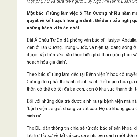
Một phụ nữ và đứa trẻ người Duy Ngô Nhĩ (ảnh: Luan S
Một bác sĩ từng làm việc ở Tân Cương nhiều năm mớ
quyết về kế hoạch hóa gia đình. Để đảm bảo nghị q
những hành vi tà ác nhất.
Đài Á Châu Tự Do đã phỏng vấn bác sĩ Hasiyet Abdulla
viện ở Tân Cương, Trung Quốc, và hiện tại đang sống ở 
được cấp trên yêu cầu thực hiện phá thai cưỡng bức và
hoạch hóa gia đình”.
Theo bác sĩ từng làm việc tại Bệnh viện Y học cổ truyề
Cương đều phải thi hành chính sách ‘kế hoạch hóa gia
thôn có thể có tối đa ba con, còn ở khu vực thành thị 
Đối với những đứa trẻ được sinh ra tại bệnh viện mà nằ
“bệnh viện sẽ giết chúng và vứt xác. Họ sẽ không giao
sinh ra”.
The BL, dẫn thông tin chia sẻ từ các bác sĩ sản khoa,
lưu trữ hồ sơ về tất cả các ca sinh, bên cạnh một đơn 