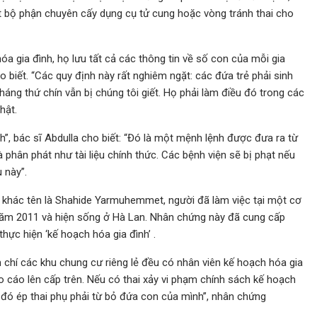
 bộ phận chuyên cấy dụng cụ tử cung hoặc vòng tránh thai cho
a gia đình, họ lưu tất cả các thông tin về số con của mỗi gia
o biết. “Các quy định này rất nghiêm ngặt: các đứa trẻ phải sinh
háng thứ chín vẫn bị chúng tôi giết. Họ phải làm điều đó trong các
hật.
ình”, bác sĩ Abdulla cho biết: “Đó là một mệnh lệnh được đưa ra từ
 phân phát như tài liệu chính thức. Các bệnh viện sẽ bị phạt nếu
u này”.
 khác tên là Shahide Yarmuhemmet, người đã làm việc tại một cơ
ăm 2011 và hiện sống ở Hà Lan. Nhân chứng này đã cung cấp
ực hiện ‘kế hoạch hóa gia đình’ .
 chí các khu chung cư riêng lẻ đều có nhân viên kế hoạch hóa gia
áo cáo lên cấp trên. Nếu có thai xảy vi phạm chính sách kế hoạch
u đó ép thai phụ phải từ bỏ đứa con của mình”, nhân chứng