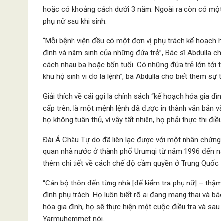
hoặc có khoảng cách dưới 3 năm. Ngoài ra còn có một
phụ nữ sau khi sinh.
“Mỗi bệnh viện đều có một đơn vị phụ trách kế hoạch hó
đình và năm sinh của những đứa trẻ”, Bác sĩ Abdulla ch
cách nhau ba hoặc bốn tuổi. Có những đứa trẻ lớn tới t
khu hộ sinh vì đó là lệnh”, bà Abdulla cho biết thêm sự t
Giải thích về cái gọi là chính sách “kế hoạch hóa gia đ
cấp trên, là một mệnh lệnh đã được in thành văn bản và
họ không tuân thủ, vì vậy tất nhiên, họ phải thực thi điề
Đài Á Châu Tự do đã liên lạc được với một nhân chứng
quan nhà nước ở thành phố Urumqi từ năm 1996 đến n
thêm chi tiết về cách chế độ cầm quyền ở Trung Quốc th
“Cán bộ thôn đến từng nhà [để kiểm tra phụ nữ] – thậm
đình phụ trách. Họ luôn biết rõ ai đang mang thai và b
hóa gia đình, họ sẽ thực hiện một cuộc điều tra và sa
Yarmuhemmet nói.