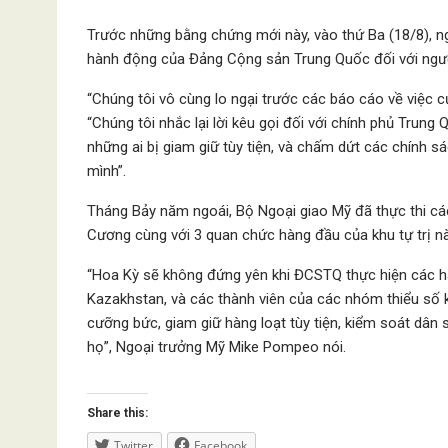
Trước những bằng chứng mới này, vào thứ Ba (18/8), n
hành động của Đảng Cộng sản Trung Quốc đối với ngư
“Chúng tôi vô cùng lo ngại trước các báo cáo về việc c
“Chúng tôi nhắc lại lời kêu gọi đối với chính phủ Trun
những ai bị giam giữ tùy tiện, và chấm dứt các chính
mình”.
Tháng Bảy năm ngoái, Bộ Ngoại giao Mỹ đã thực thi cá
Cương cùng với 3 quan chức hàng đầu của khu tự trị nà
“Hoa Kỳ sẽ không đứng yên khi ĐCSTQ thực hiện các h
Kazakhstan, và các thành viên của các nhóm thiểu số k
cưỡng bức, giam giữ hàng loạt tùy tiện, kiểm soát dân
họ”, Ngoại trưởng Mỹ Mike Pompeo nói.
Share this:
Twitter
Facebook