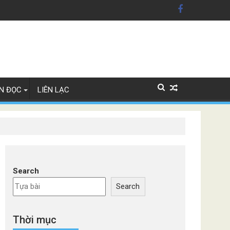
 Mỹ'
 Lan
N ĐỌC
LIÊN LẠC
Search
Search
Thời mục