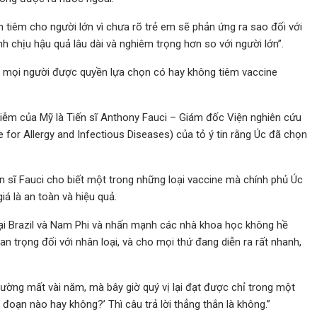
 tiêm cho người lớn vì chưa rõ trẻ em sẽ phản ứng ra sao đối với
nh chịu hậu quả lâu dài và nghiêm trọng hơn so với người lớn”.
g mọi người được quyền lựa chọn có hay không tiêm vaccine
hiễm của Mỹ là Tiến sĩ Anthony Fauci – Giám đốc Viện nghiên cứu
e for Allergy and Infectious Diseases) của tỏ ý tin rằng Úc đã chọn
n sĩ Fauci cho biết một trong những loại vaccine mà chính phủ Úc
á là an toàn và hiệu quả.
i Brazil và Nam Phi và nhấn mạnh các nhà khoa học không hề
quan trọng đối với nhân loại, và cho mọi thứ đang diễn ra rất nhanh,
hường mất vài năm, mà bây giờ quý vị lại đạt được chỉ trong một
oạn nào hay không?’ Thì câu trả lời thẳng thắn là không.”