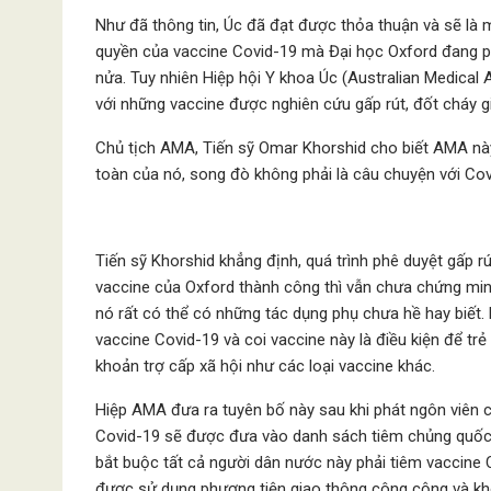
Như đã thông tin, Úc đã đạt được thỏa thuận và sẽ là m
quyền của vaccine Covid-19 mà Đại học Oxford đang ph
nửa. Tuy nhiên Hiệp hội Y khoa Úc (Australian Medical
với những vaccine được nghiên cứu gấp rút, đốt cháy g
Chủ tịch AMA, Tiến sỹ Omar Khorshid cho biết AMA này
toàn của nó, song đò không phải là câu chuyện với Covi
Tiến sỹ Khorshid khẳng định, quá trình phê duyệt gấp rú
vaccine của Oxford thành công thì vẫn chưa chứng min
nó rất có thể có những tác dụng phụ chưa hề hay biết.
vaccine Covid-19 và coi vaccine này là điều kiện để t
khoản trợ cấp xã hội như các loại vaccine khác.
Hiệp AMA đưa ra tuyên bố này sau khi phát ngôn viên c
Covid-19 sẽ được đưa vào danh sách tiêm chủng quốc g
bắt buộc tất cả người dân nước này phải tiêm vaccine
được sử dụng phương tiện giao thông công cộng và kh