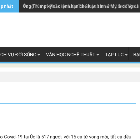
ập nhật
Ông Trump ký sắc lệnh hạn chế luật 'sinh ở Mỹ là công dâ
Tổng Bí thư, Chủ tịch nước Tô Lâm sắp thăm Úc và Tân L
ỊCH VỤ ĐỜI SỐNG
VĂN HỌC NGHỆ THUẬT
TẠP LỤC
BẠ
 Covid-19 tại Úc là 517 người, với 15 ca tử vong mới, tất cả đều