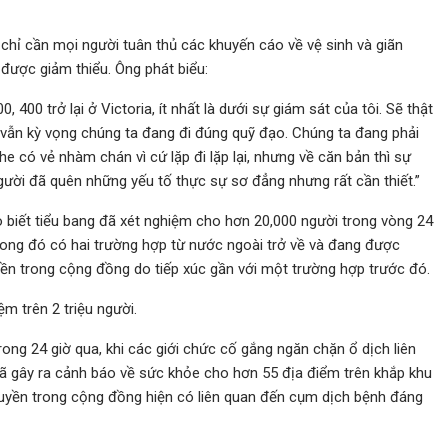
t chỉ cần mọi người tuân thủ các khuyến cáo về vệ sinh và giãn
 được giảm thiểu. Ông phát biểu:
400 trở lại ở Victoria, ít nhất là dưới sự giám sát của tôi. Sẽ thật
 vẫn kỳ vọng chúng ta đang đi đúng quỹ đạo. Chúng ta đang phải
he có vẻ nhàm chán vì cứ lặp đi lặp lại, nhưng về căn bản thì sự
gười đã quên những yếu tố thực sự sơ đẳng nhưng rất cần thiết.”
 biết tiểu bang đã xét nghiệm cho hơn 20,000 người trong vòng 24
trong đó có hai trường hợp từ nước ngoài trở về và đang được
uyền trong cộng đồng do tiếp xúc gần với một trường hợp trước đó.
ệm trên 2 triệu người.
ong 24 giờ qua, khi các giới chức cố gắng ngăn chặn ổ dịch liên
 đã gây ra cảnh báo về sức khỏe cho hơn 55 địa điểm trên khắp khu
ruyền trong cộng đồng hiện có liên quan đến cụm dịch bệnh đáng