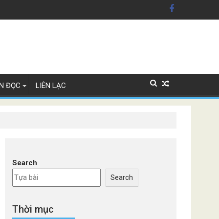
n Mỹ'
ây Lan
N ĐỌC
LIÊN LẠC
Search
Search
Thời mục