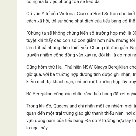
có nghĩa là việc phong tỏa sẽ kéo dài.
Cố vấn Y tế của Victoria, Giáo sư Brett Sutton cho biế
cách xã hội, thì sự bùng phát dịch của tiểu bang có thể
“Chúng ta sẽ không chứng kiến số trường hợp mới là 300, 
tuyệt khi thấy các con số còn giảm hơn nữa, nhưng tôi
làm tất cả những điều thiết yếu. Chúng rất đơn giản. Ng
truyền nhiễm cộng đồng vẫn xảy ra, đôi khi là do mọi n
Cũng hôm thứ Hai, Thủ hiến NSW Gladys Berejiklian cho
giờ qua, với ba trường hợp dương tính được ghi nhận, 
kiểm dịch tại khách sạn, chỉ có một trường hợp lây tr
Bà Berejiklian cũng xác nhận rằng tiểu bang đã xét nghi
Trong khi đó, Queensland ghi nhận một ca nhiễm mới tr
quan đến một trại trừng giáo giữ thanh thiếu niên, nơi
vực đông nam của tiểu bang. Đã có 9 trường hợp lây t
lo ngại này.