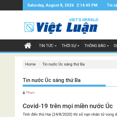
Skip
Saturday, August 8, 2026
2:14:46 PM
Tin c
to
content
TIN TỨC
THỜI SỰ
THÔNG BÁO
D
Home
Tin nước Úc sáng thứ Ba
Tin nước Úc sáng thứ Ba
Pham
Covid-19 trên mọi miền nước Úc
Tính đến thứ Hai (24/8/2020) thì số nạn nhân tử vong do