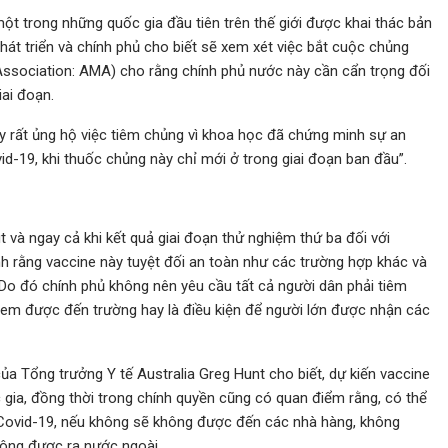
ột trong những quốc gia đầu tiên trên thế giới được khai thác bản
át triển và chính phủ cho biết sẽ xem xét việc bắt cuộc chủng
 Association: AMA) cho rằng chính phủ nước này cần cẩn trọng đối
iai đoạn.
 rất ủng hộ việc tiêm chủng vì khoa học đã chứng minh sự an
d-19, khi thuốc chủng này chỉ mới ở trong giai đoạn ban đầu”.
t và ngay cả khi kết quả giai đoạn thử nghiệm thứ ba đối với
h rằng vaccine này tuyệt đối an toàn như các trường hợp khác và
 Do đó chính phủ không nên yêu cầu tất cả người dân phải tiêm
rẻ em được đến trường hay là điều kiện để người lớn được nhận các
ủa Tổng trưởng Y tế Australia Greg Hunt cho biết, dự kiến vaccine
ia, đồng thời trong chính quyền cũng có quan điểm rằng, có thể
 Covid-19, nếu không sẽ không được đến các nhà hàng, không
ông được ra nước ngoài.