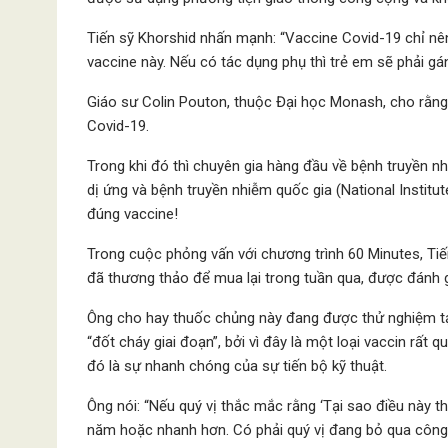
Tiến sỹ Khorshid nhấn mạnh: “Vaccine Covid-19 chỉ nên
vaccine này. Nếu có tác dụng phụ thì trẻ em sẽ phải gá
Giáo sư Colin Pouton, thuộc Đại học Monash, cho rằn
Covid-19.
Trong khi đó thì chuyên gia hàng đầu về bệnh truyền n
dị ứng và bệnh truyền nhiễm quốc gia (National Institut
đúng vaccine!
Trong cuộc phỏng vấn với chương trình 60 Minutes, Tiế
đã thương thảo để mua lại trong tuần qua, được đánh gi
Ông cho hay thuốc chủng này đang được thử nghiệm tạ
“đốt cháy giai đoạn”, bởi vì đây là một loại vaccin rất 
đó là sự nhanh chóng của sự tiến bộ kỹ thuật.
Ông nói: “Nếu quý vị thắc mắc rằng ‘Tại sao điều này t
năm hoặc nhanh hơn. Có phải quý vị đang bỏ qua công đ