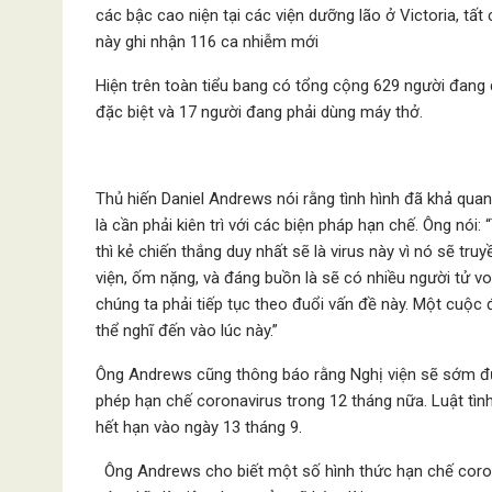
các bậc cao niện tại các viện dưỡng lão ở Victoria, tất 
này ghi nhận 116 ca nhiễm mới
Hiện trên toàn tiểu bang có tổng cộng 629 người đang 
đặc biệt và 17 người đang phải dùng máy thở.
Thủ hiến Daniel Andrews nói rằng tình hình đã khả qua
là cần phải kiên trì với các biện pháp hạn chế. Ông nói:
thì kẻ chiến thắng duy nhất sẽ là virus này vì nó sẽ tr
viện, ốm nặng, và đáng buồn là sẽ có nhiều người tử vong
chúng ta phải tiếp tục theo đuổi vấn đề này. Một cuộc 
thể nghĩ đến vào lúc này.”
Ông Andrews cũng thông báo rằng Nghị viện sẽ sớm được
phép hạn chế coronavirus trong 12 tháng nữa. Luật tình
hết hạn vào ngày 13 tháng 9.
Ông Andrews cho biết một số hình thức hạn chế corona