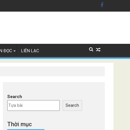
 Mỹ'
 Lan
N ĐỌC
LIÊN LẠC
Search
Search
Thời mục