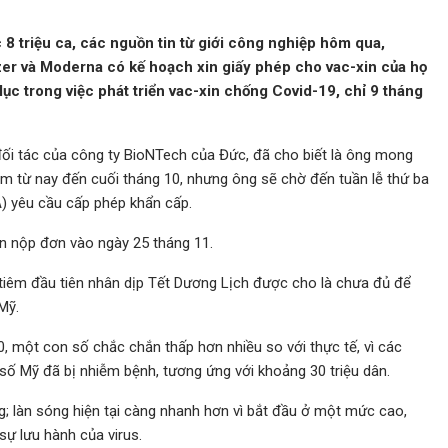
 8 triệu ca, các nguồn tin từ giới công nghiệp hôm qua,
er và Moderna có kế hoạch xin giấy phép cho vac-xin của họ
lục trong việc phát triển vac-xin chống Covid-19, chỉ 9 tháng
 đối tác của công ty BioNTech của Đức, đã cho biết là ông mong
m từ nay đến cuối tháng 10, nhưng ông sẽ chờ đến tuần lễ thứ ba
) yêu cầu cấp phép khẩn cấp.
n nộp đơn vào ngày 25 tháng 11.
 tiêm đầu tiên nhân dịp Tết Dương Lịch được cho là chưa đủ để
Mỹ.
 một con số chắc chắn thấp hơn nhiều so với thực tế, vì các
ố Mỹ đã bị nhiễm bệnh, tương ứng với khoảng 30 triệu dân.
ng; làn sóng hiện tại càng nhanh hơn vì bắt đầu ở một mức cao,
ự lưu hành của virus.