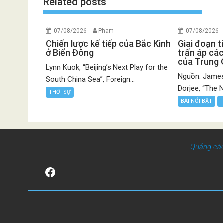
Related posts
07/08/2026
Pham
07/08/2026
Chiến lược kế tiếp của Bắc Kinh
Giai đoạn t
ở Biển Đông
trấn áp các
của Trung
Lynn Kuok, “Beijing’s Next Play for the
Nguồn: James
South China Sea”, Foreign...
Dorjee, “The N
THỜI SỰ
BÀI NỔI BẬT
Quảng cá
Facebook