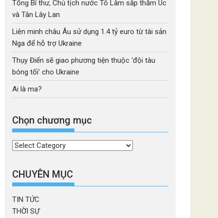
Tổng Bí thư, Chủ tịch nước Tô Lâm sắp thăm Úc
và Tân Lây Lan
Liên minh châu Âu sử dụng 1.4 tỷ euro từ tài sản
Nga để hỗ trợ Ukraine
Thụy Điển sẽ giao phương tiện thuộc ‘đội tàu
bóng tối’ cho Ukraine
Ai là ma?
Chọn chương mục
Chọn
chương
mục
CHUYÊN MỤC
TIN TỨC
THỜI SỰ