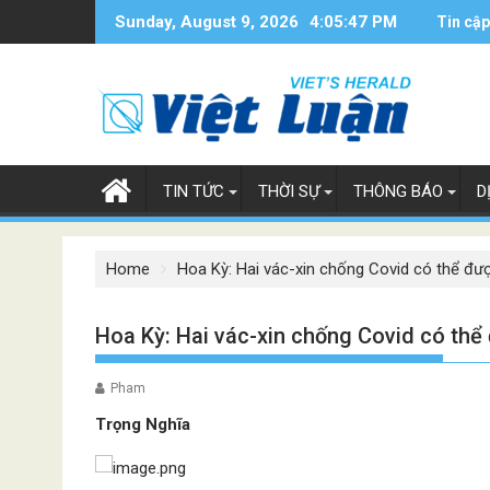
Skip
Sunday, August 9, 2026
4:05:47 PM
Tin cập
to
content
TIN TỨC
THỜI SỰ
THÔNG BÁO
D
Home
Hoa Kỳ: Hai vác-xin chống Covid có thể đư
Hoa Kỳ: Hai vác-xin chống Covid có thể
Pham
Trọng Nghĩa