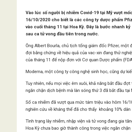
Vào lúc số người bị nhiễm Covid-19 tại Mỹ vượt mốc
16/10/2020 cho biết là các công ty dược phẩm Pfiz
vào cuối tháng 11 tại Hoa Kỳ. Đây là bước nhanh kỷ 
sau ca tử vong đầu tiên trong nước.
Ông Albert Bourla, chủ tịch tổng giám đốc Pfizer, một
đợi bằng chứng về hiệu quả của vac-xin đang thử nghiệ
của tháng 11 để nộp đơn với Cơ quan Dược phẩm (FDA
Moderna, một công ty công nghệ sinh học, cũng dự kiế
Tuy nhiên, nếu mọi việc êm xuôi, khả năng bắt đầu đợt
ngăn chặn dịch bệnh mà làn sóng thứ 3 đã bắt đầu tại 
Số ca nhiễm đã vượt qua mức tám triệu vào hôm 16/10,
nghiên cứu về kháng thể đã cho thấy khoảng 10% dân s
Tình trạng lây nhiễm, nhập viện và tử vong đang gia tă
Hoa Kỳ chưa bao giờ thành công trong việc ngăn chặn s