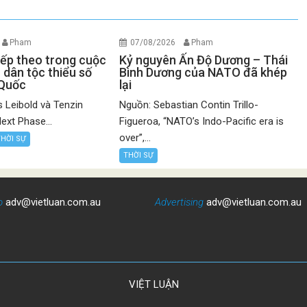
Pham
07/08/2026
Pham
iếp theo trong cuộc
Kỷ nguyên Ấn Độ Dương – Thái
 dân tộc thiểu số
Bình Dương của NATO đã khép
 Quốc
lại
 Leibold và Tenzin
Nguồn: Sebastian Contin Trillo-
ext Phase...
Figueroa, “NATO’s Indo-Pacific era is
over”,...
THỜI SỰ
THỜI SỰ
o
adv@vietluan.com.au
Advertising
adv@vietluan.com.au
VIỆT LUẬN