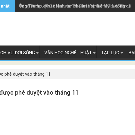
 nhật
Ông Trump ký sắc lệnh hạn chế luật 'sinh ở Mỹ là công dân
Tổng Bí thư, Chủ tịch nước Tô Lâm sắp thăm Úc và Tân Lây
ỊCH VỤ ĐỜI SỐNG
VĂN HỌC NGHỆ THUẬT
TẠP LỤC
BẠ
ợc phê duyệt vào tháng 11
 được phê duyệt vào tháng 11