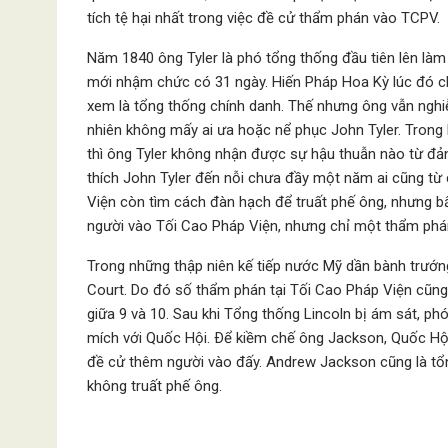
tích tệ hại nhất trong việc đề cử thẩm phán vào TCPV.
Năm 1840 ông Tyler là phó tổng thống đầu tiên lên làm 
mới nhậm chức có 31 ngày. Hiến Pháp Hoa Kỳ lúc đó ch
xem là tổng thống chính danh. Thế nhưng ông vẫn ngh
nhiên không mấy ai ưa hoặc nể phục John Tyler. Trong 
thì ông Tyler không nhận được sự hậu thuẫn nào từ đ
thích John Tyler đến nỗi chưa đầy một năm ai cũng từ 
Viện còn tìm cách đàn hạch để truất phế ông, nhưng b
người vào Tối Cao Pháp Viện, nhưng chỉ một thẩm phá
Trong những thập niên kế tiếp nước Mỹ dần bành trướn
Court. Do đó số thẩm phán tại Tối Cao Pháp Viện cũng tă
giữa 9 và 10. Sau khi Tổng thống Lincoln bị ám sát, ph
mích với Quốc Hội. Ðể kiềm chế ông Jackson, Quốc Hộ
đề cử thêm người vào đấy. Andrew Jackson cũng là tổ
không truất phế ông.