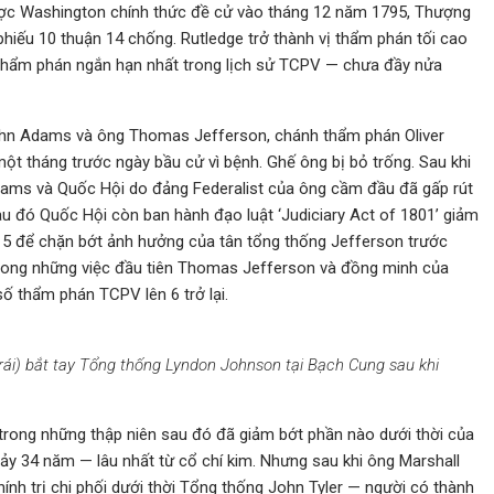
được Washington chính thức đề cử vào tháng 12 năm 1795, Thượng
phiếu 10 thuận 14 chống. Rutledge trở thành vị thẩm phán tối cao
h thẩm phán ngắn hạn nhất trong lịch sử TCPV — chưa đầy nửa
hn Adams và ông Thomas Jefferson, chánh thẩm phán Oliver
ột tháng trước ngày bầu cử vì bệnh. Ghế ông bị bỏ trống. Sau khi
ams và Quốc Hội do đảng Federalist của ông cầm đầu đã gấp rút
 đó Quốc Hội còn ban hành đạo luật ‘Judiciary Act of 1801’ giảm
 5 để chặn bớt ảnh hưởng của tân tổng thống Jefferson trước
trong những việc đầu tiên Thomas Jefferson và đồng minh của
số thẩm phán TCPV lên 6 trở lại.
ái) bắt tay Tổng thống Lyndon Johnson tại Bạch Cung sau khi
 trong những thập niên sau đó đã giảm bớt phần nào dưới thời của
ảy 34 năm — lâu nhất từ cổ chí kim. Nhưng sau khi ông Marshall
ính trị chi phối dưới thời Tổng thống John Tyler — người có thành