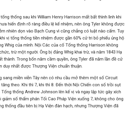
tổng thống sau khi William Henry Harrison mất bất thình lình khi
ưa hiến định rõ ràng điều lệ kế nhiệm, nên ông Tyler không được
iễm nhiên dọn vào Bạch Cung vì cũng chẳng có luật nào cấm. Tuy
khi vị tổng thống tiền nhiệm được gần 60% cử tri bỏ phiếu ủng hộ
ảng Whig của mình. Nội Các của cố Tổng thống Harrison không
chức, trừ một người. Ông bị đảng Whig khai trừ, và năm 1843 Hạ
ất thành. Trong bốn năm cầm quyền, ông Tyler đã năm lần đề cử
n duy nhất được Thượng Viện chuẩn thuận.
g sang miền viễn Tây nên có nhu cầu mở thêm một số Circuit
ng theo. Khi thì 7, khi thì 8. Ðến thời Nội Chiến con số trồi sụt
ó Tổng thống Andrew Johnson lên kế vị và ngay lập tức gây xích
i giảm số thẩm phán Tối Cao Pháp Viện xuống 7, không cho ông
ng thống đầu tiên bị Hạ Viện đàn hạch, nhưng Thượng Viện đã