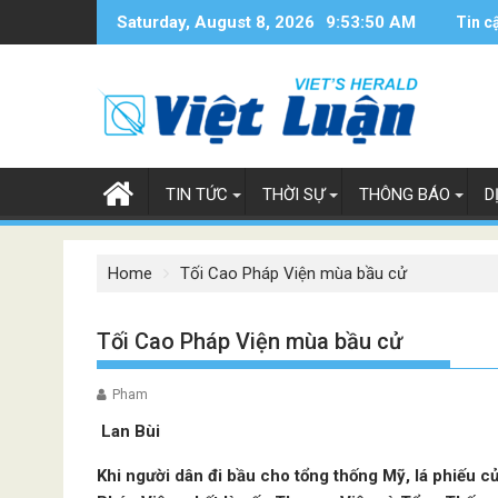
Skip
Saturday, August 8, 2026
9:53:51 AM
Tin c
to
content
TIN TỨC
THỜI SỰ
THÔNG BÁO
D
Home
Tối Cao Pháp Viện mùa bầu cử
Tối Cao Pháp Viện mùa bầu cử
Pham
Lan Bùi
Khi người dân đi bầu cho tổng thống Mỹ, lá phiếu 