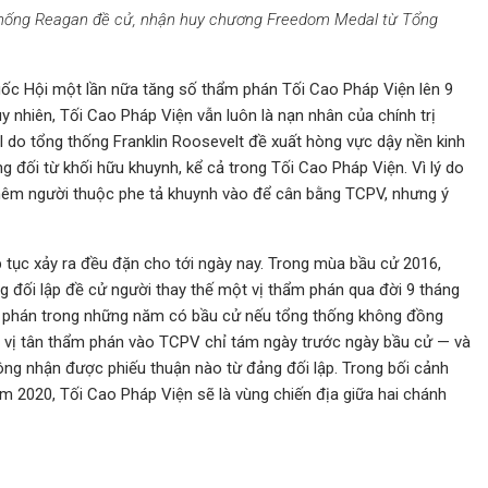
thống Reagan đề cử, nhận huy chương Freedom Medal từ Tổng
Quốc Hội một lần nữa tăng số thẩm phán Tối Cao Pháp Viện lên 9
y nhiên, Tối Cao Pháp Viện vẫn luôn là nạn nhân của chính trị
l do tổng thống Franklin Roosevelt đề xuất hòng vực dậy nền kinh
 đối từ khối hữu khuynh, kể cả trong Tối Cao Pháp Viện. Vì lý do
hêm người thuộc phe tả khuynh vào để cân bằng TCPV, nhưng ý
p tục xảy ra đều đặn cho tới ngày nay. Trong mùa bầu cử 2016,
đối lập đề cử người thay thế một vị thẩm phán qua đời 9 tháng
hẩm phán trong những năm có bầu cử nếu tổng thống không đồng
 vị tân thẩm phán vào TCPV chỉ tám ngày trước ngày bầu cử — và
hông nhận được phiếu thuận nào từ đảng đối lập. Trong bối cảnh
ăm 2020, Tối Cao Pháp Viện sẽ là vùng chiến địa giữa hai chánh