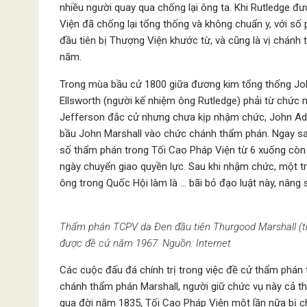
nhiều người quay qua chống lại ông ta. Khi Rutledge 
Viện đã chống lại tổng thống và không chuẩn y, với số 
đầu tiên bị Thượng Viện khước từ, và cũng là vị chán
năm.
Trong mùa bầu cử 1800 giữa đương kim tổng thống Jo
Ellsworth (người kế nhiệm ông Rutledge) phải từ chức m
Jefferson đắc cử nhưng chưa kịp nhậm chức, John Ad
bầu John Marshall vào chức chánh thẩm phán. Ngay sau
số thẩm phán trong Tối Cao Pháp Viện từ 6 xuống còn
ngày chuyển giao quyền lực. Sau khi nhậm chức, một 
ông trong Quốc Hội làm là … bãi bỏ đạo luật này, nâng 
Thẩm phán TCPV da Đen đầu tiên Thurgood Marshall (tr
được đề cử năm 1967. Nguồn: Internet
Các cuộc đấu đá chính trị trong việc đề cử thẩm phán
chánh thẩm phán Marshall, người giữ chức vụ này cả th
qua đời năm 1835, Tối Cao Pháp Viện một lần nữa bị ch