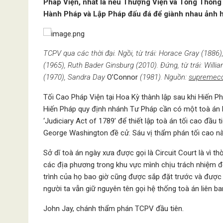
Pháp Viện, nhất là nếu Thượng Viện và Tổng Thống
Hành Pháp và Lập Pháp đấu đá để giành nhau ảnh 
TCPV qua các thời đại. Ngồi, từ trái: Horace Gray (1886
(1965), Ruth Bader Ginsburg (2010). Đứng, từ trái: Will
(1970), Sandra Day
O’Connor
(1981). Nguồn:
supremeco
Tối Cao Pháp Viện tại Hoa Kỳ thành lập sau khi Hiến 
Hiến Pháp quy định nhánh Tư Pháp cần có một toà án l
‘Judiciary Act of 1789’ để thiết lập toà án tối cao đầu
George Washington đề cử. Sáu vị thẩm phán tối cao này
Sở dĩ toà án ngày xưa được gọi là Circuit Court là vì 
các địa phương trong khu vực mình chịu trách nhiệm để
trình của họ bao giờ cũng được sắp đặt trước và được g
người ta vẫn giữ nguyên tên gọi hệ thống toà án liên ban
John Jay, chánh thẩm phán TCPV đầu tiên.