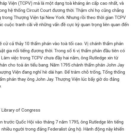
Pháp Viện (TCPV) mà là một dạng toà kháng án cấp cao nhất, và
rong hệ thống Circuit Court đương thời. Thậm chí họ cũng chẳng
 trong Thượng Viện tại New York. Nhưng rồi theo thời gian TCPV
ác cuộc tranh cãi về những vấn đề cực kỳ quan trọng liên quan đến
 cử cả thảy 10 thẩm phán vào toà tối cao. Vị chánh thẩm phán
uật gia nổi tiếng đương thời. Trong số 6 vị thẩm phán đầu tiên có
. Làm việc trong TCPV chưa đầy hai năm, ông Rutledge xin từ
hán cho toà án tiểu bang. Năm 1795 chánh thẩm phán John Jay
hượng Viện đang nghỉ hè dài hạn. Ðể trám chỗ trống, Tổng thống
m phán thay ông John Jay. Thượng Viện lúc bấy giờ do đảng
.
 Library of Congress
ăn trước Quốc Hội vào tháng 7 năm 1795, ông Rutledge lên tiếng
 nhiều người trong đảng Federalist ủng hộ. Hành động này khiến