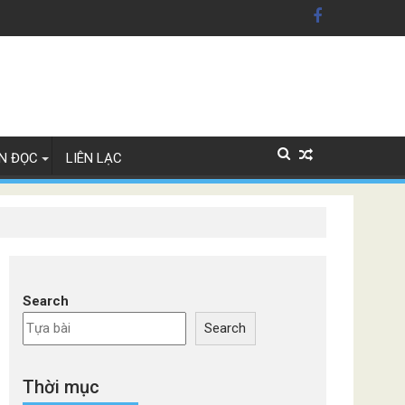
n Mỹ'
ây Lan
N ĐỌC
LIÊN LẠC
Search
Search
Thời mục