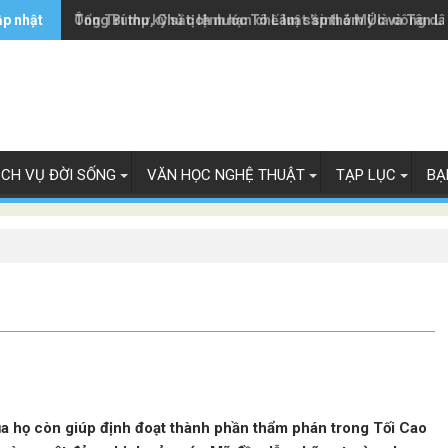
ập nhật
Ông Trump ký sắc lệnh hạn chế luật 'sinh ở Mỹ là công dâ
Tổng Bí thư, Chủ tịch nước Tô Lâm sắp thăm Úc và Tân L
ỊCH VỤ ĐỜI SỐNG
VĂN HỌC NGHỆ THUẬT
TẠP LỤC
BẠ
của họ còn giúp định đoạt thành phần thẩm phán trong Tối Cao