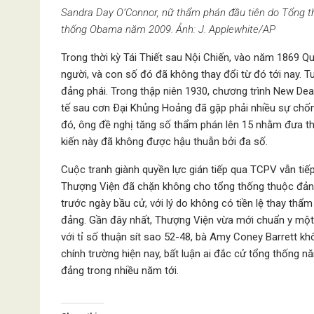
Sandra Day O’Connor, nữ thẩm phán đầu tiên do Tổng 
thống Obama năm 2009. Ảnh: J. Applewhite/AP
Trong thời kỳ Tái Thiết sau Nội Chiến, vào năm 1869 
người, và con số đó đã không thay đổi từ đó tới nay. Tu
đảng phái. Trong thập niên 1930, chương trình New Dea
tế sau cơn Ðại Khủng Hoảng đã gặp phải nhiều sự chống
đó, ông đề nghị tăng số thẩm phán lên 15 nhằm đưa t
kiến này đã không được hậu thuẫn bởi đa số.
Cuộc tranh giành quyền lực gián tiếp qua TCPV vẫn tiế
Thượng Viện đã chặn không cho tổng thống thuộc đảng 
trước ngày bầu cử, với lý do không có tiền lệ thay t
đảng. Gần đây nhất, Thượng Viện vừa mới chuẩn y một
với tỉ số thuận sít sao 52-48, bà Amy Coney Barrett k
chính trường hiện nay, bất luận ai đắc cử tổng thống n
đảng trong nhiều năm tới.