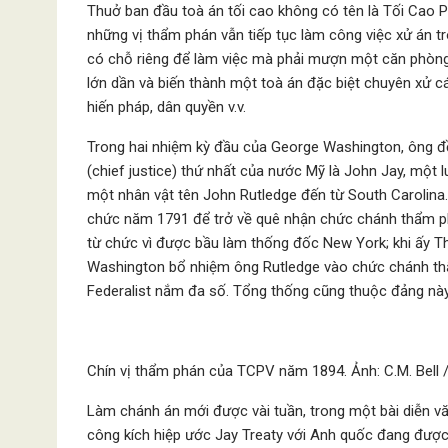
Thuở ban đầu toà án tối cao không có tên là Tối Cao 
những vị thẩm phán vẫn tiếp tục làm công việc xử án t
có chỗ riêng để làm việc mà phải mượn một căn phòng
lớn dần và biến thành một toà án đặc biệt chuyên xử c
hiến pháp, dân quyền v.v.
Trong hai nhiệm kỳ đầu của George Washington, ông đề
(chief justice) thứ nhất của nước Mỹ là John Jay, một l
một nhân vật tên John Rutledge đến từ South Carolina
chức năm 1791 để trở về quê nhận chức chánh thẩm p
từ chức vì được bầu làm thống đốc New York; khi ấy T
Washington bổ nhiệm ông Rutledge vào chức chánh thẩ
Federalist nắm đa số. Tổng thống cũng thuộc đảng này
Chín vị thẩm phán của TCPV năm 1894. Ảnh: C.M. Bell /
Làm chánh án mới được vài tuần, trong một bài diễn v
công kích hiệp ước Jay Treaty với Anh quốc đang được