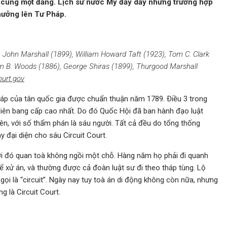
 cùng một đảng. Lịch sử nước Mỹ đầy dẫy những trường hợp
hưởng lên Tư Pháp.
), John Marshall (1899), William Howard Taft (1923), Tom C. Clark
iam B. Woods (1886), George Shiras (1899), Thurgood Marshall
urt.gov
Pháp của tân quốc gia được chuẩn thuận năm 1789. Ðiều 3 trong
iên bang cấp cao nhất. Do đó Quốc Hội đã ban hành đạo luật
 tiên, với số thẩm phán là sáu người. Tất cả đều do tổng thống
 đại diện cho sáu Circuit Court.
thời đó quan toà không ngồi một chỗ. Hàng năm họ phải đi quanh
 xử án, và thường được cả đoàn luật sư đi theo tháp tùng. Lộ
ọi là “circuit”. Ngày nay tuy toà án di động không còn nữa, nhưng
g là Circuit Court.