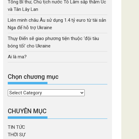
Tổng Bí thư, Chủ tịch nước Tô Lâm sắp thăm Úc
và Tân Lây Lan
Liên minh châu Âu sử dụng 1.4 tỷ euro từ tài sản
Nga để hỗ trợ Ukraine
Thụy Điển sẽ giao phương tiện thuộc ‘đội tàu
bóng tối’ cho Ukraine
Ai là ma?
Chọn chương mục
Chọn
chương
mục
CHUYÊN MỤC
TIN TỨC
THỜI SỰ