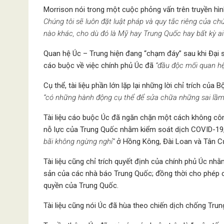
Morrison nói trong một cuộc phỏng vấn trên truyền hìn
Chúng tôi sẽ luôn đặt luật pháp và quy tắc riêng của chú
nào khác, cho dù đó là Mỹ hay Trung Quốc hay bất kỳ ai
Quan hệ Úc – Trung hiện đang “chạm đáy” sau khi Đại s
cáo buộc về việc chính phủ Úc đã
“đầu độc mối quan h
Cụ thể, tài liệu phần lớn lặp lại những lời chỉ trích củ
“có những hành động cụ thể để sửa chữa những sai lầm
Tài liệu cáo buộc Úc đã ngăn chặn một cách không công
nỗ lực của Trung Quốc nhằm kiểm soát dịch COVID-19, 
bãi không ngừng nghỉ”
ở Hồng Kông, Đài Loan và Tân C
Tài liệu cũng chỉ trích quyết định của chính phủ Úc n
sản của các nhà báo Trung Quốc; đồng thời cho phép c
quyền của Trung Quốc.
Tài liệu cũng nói Úc đã hùa theo chiến dịch chống Tru