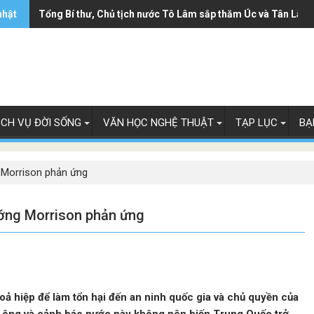
nhật
Ông Trump ký sắc lệnh hạn chế luật 'sinh ở Mỹ là công dân M
Tổng Bí thư, Chủ tịch nước Tô Lâm sắp thăm Úc và Tân Lây 
ỊCH VỤ ĐỜI SỐNG
VĂN HỌC NGHỆ THUẬT
TẠP LỤC
BẠ
 Morrison phản ứng
ướng Morrison phản ứng
oả hiệp để làm tổn hại đến an ninh quốc gia và chủ quyền của