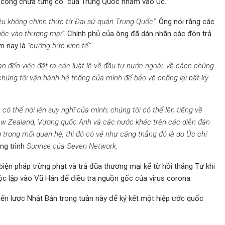
n công chưa từng có” của Trung Quốc nhắm vào Úc.
liệu không chính thức từ Đại sứ quán Trung Quốc”.
Ông nói rằng các
uộc vào thương mại”.
Chính phủ của ông đã dán nhãn các đòn trả
m nay là
“cưỡng bức kinh tế”.
an đến việc đặt ra các luật lệ về đầu tư nước ngoài, về cách chúng
húng tôi vận hành hệ thống của mình để bảo vệ chống lại bất kỳ
 có thể nói lên suy nghĩ của mình; chúng tôi có thể lên tiếng về
ew Zealand, Vương quốc Anh và các nước khác trên các diễn đàn
 trong mối quan hệ, thì đó có vẻ như căng thẳng đó là do Úc chỉ
ng trình
Sunrise của Seven Network.
biện pháp trừng phạt và trả đũa thương mại kể từ hồi tháng Tư khi
ộc lập vào Vũ Hán để điều tra nguồn gốc của virus corona.
iến lược Nhật Bản trong tuần này để ký kết một hiệp ước quốc