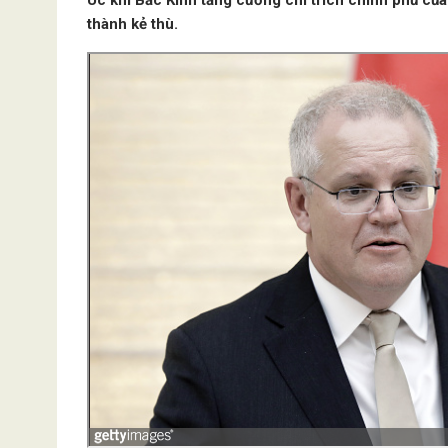
Úc khi Bắc Kinh tăng cường chỉ trích chính phủ củ
thành kẻ thù.