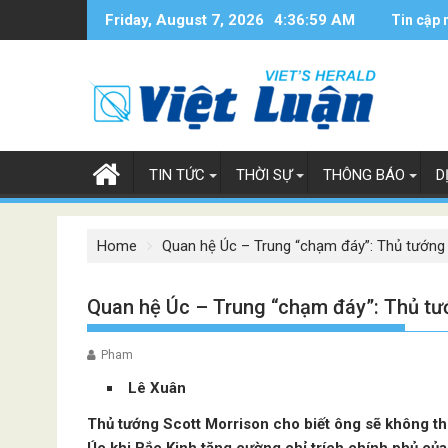
Skip
Friday, August 7, 2026
4:37:00 AM
Tin cập 
to
content
TIN TỨC
THỜI SỰ
THÔNG BÁO
D
Home
Quan hệ Úc – Trung “chạm đáy”: Thủ tướng
Quan hệ Úc – Trung “chạm đáy”: Thủ t
Pham
Lê Xuân
Thủ tướng Scott Morrison cho biết ông sẽ không th