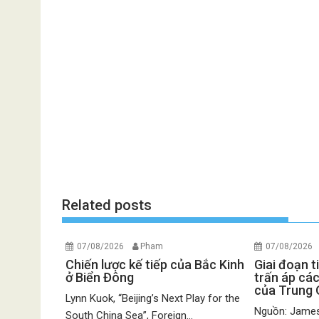
Related posts
07/08/2026
Pham
07/08/2026
Chiến lược kế tiếp của Bắc Kinh
Giai đoạn t
ở Biển Đông
trấn áp các
của Trung
Lynn Kuok, “Beijing’s Next Play for the
Nguồn: James
South China Sea”, Foreign...