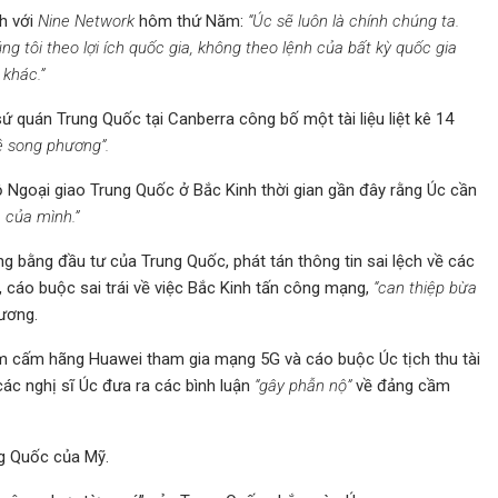
h với
Nine Network
hôm thứ Năm:
“Úc sẽ luôn là chính chúng ta.
ng tôi theo lợi ích quốc gia, không theo lệnh của bất kỳ quốc gia
 khác.”
ứ quán Trung Quốc tại Canberra công bố một tài liệu liệt kê 14
ệ song phương”.
a Bộ Ngoại giao Trung Quốc ở Bắc Kinh thời gian gần đây rằng Úc cần
 của mình.”
 bằng đầu tư của Trung Quốc, phát tán thông tin sai lệch về các
cáo buộc sai trái về việc Bắc Kinh tấn công mạng,
“can thiệp bừa
ương.
hằm cấm hãng Huawei tham gia mạng 5G và cáo buộc Úc tịch thu tài
ác nghị sĩ Úc đưa ra các bình luận
“gây phẫn nộ”
về đảng cầm
ng Quốc của Mỹ.