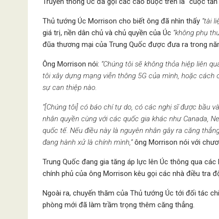
Truyền thông Úc đã gọi các cáo buộc trên là “cuộc tấ
Thủ tướng Úc Morrison cho biết ông đã nhìn thấy
“tài 
giá trị, nền dân chủ và chủ quyền của Úc
“không phụ th
đũa thương mại của Trung Quốc được đưa ra trong nă
Ông Morrison nói:
“Chúng tôi sẽ không thỏa hiệp liên qu
tôi xây dựng mạng viễn thông 5G của mình, hoặc cách c
sự can thiệp nào.
“[Chúng tôi] có báo chí tự do, có các nghị sĩ được bầu và
nhân quyền cùng với các quốc gia khác như Canada, N
quốc tế. Nếu điều này là nguyên nhân gây ra căng thẳng
đang hành xử là chính mình,”
ông Morrison nói với chươ
Trung Quốc đang gia tăng áp lực lên Úc thông qua các 
chính phủ của ông Morrison kêu gọi các nhà điều tra đ
Ngoài ra, chuyến thăm của Thủ tướng Úc tới đối tác ch
phòng mới đã làm trầm trọng thêm căng thẳng.