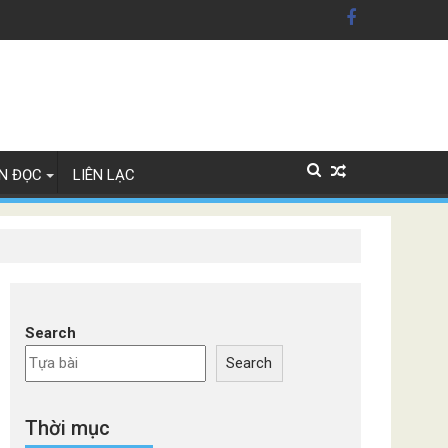
ỹ'
Lan
N ĐỌC
LIÊN LẠC
Search
Search
Thời mục