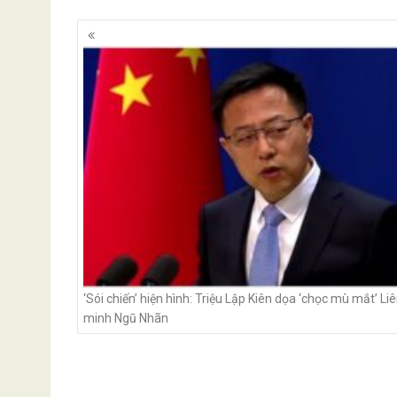
Posts
navigation
‘Sói chiến’ hiện hình: Triệu Lập Kiên dọa ‘chọc mù mắt’ Li
minh Ngũ Nhãn