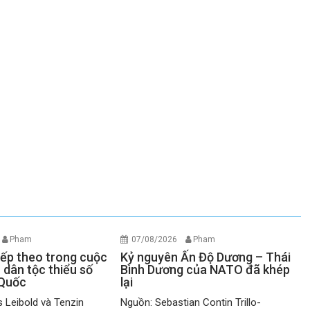
Pham
07/08/2026
Pham
iếp theo trong cuộc
Kỷ nguyên Ấn Độ Dương – Thái
 dân tộc thiểu số
Bình Dương của NATO đã khép
 Quốc
lại
 Leibold và Tenzin
Nguồn: Sebastian Contin Trillo-