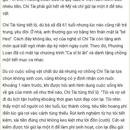
nhiêu tiền, Chí Tài phải gửi hết về Mỹ và chỉ giữ lại một ít để tiêu
vặt.
Chí Tài từng tiết lộ, dù bà xã đã 61 tuổi nhưng lúc nào cũng rất trẻ
trung, yêu đời. Ở nhà, anh thường gọi vợ bằng tên thân mật là “bé
Heo”. Cách đây không lâu, vợ của nghệ sĩ Chí Tài còn tặng anh
món quà bất ngờ nhân dịp kỷ niệm ngày cưới. Theo đó, Phương
Loan đã có mặt tại chương trình “Ca sĩ bí ẩn” và dành tặng chồng
một tiết mục ca nhạc.
Dù có cuộc sống vật chất dư dả nhưng vợ chồng Chí Tài lại lựa
chọn không sinh con, cũng không có ý định nhận con nuôi.
Khoảng 1 năm trước, khi được hỏi anh hình dung cuộc sống khi
về già của mình sẽ như thế nào, Chí Tài từng thổ lộ: “Tôi và vợ sẽ
đi du lịch tận hưởng khoảng thời gian tươi đẹp còn lại. Tôi nhìn
thấy một số người có tên tuổi, lúc thành công, tiêu tiền hoang phí
đến lúc già rơi vào cảnh túng thiếu. Rút kinh nghiệm từ họ tôi tiết
kiệm, xài tiền đúng chứ không keo kiệt như lời đồn (cười). Cát-xê
kiếm được tôi giữ lại một ít để làm phí sinh hoạt, còn lại đều gửi