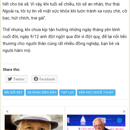
hết cho bà xã. Vì vậy, khi tuổi xế chiều, tôi sẽ an nhàn, thư thái.
Ngoài ra, tôi tự tin về mặt sức khỏe khi luôn tránh xa rượu chè, cờ
bạc, hút chích, trai gái”.
Thế nhưng, khi chưa kịp tận hưởng những ngày tháng yên bình
cuối đời, ngày 9/12 anh đột ngột qua đời vì đột quỵ, để lại nỗi tiếc
thương cho người thân cùng rất nhiều đồng nghiệp, bạn bè và
người hâm mộ.
Share this:
Twitter
Facebook
BÀI NỔI BẬT
CA NHẠC ĐIỆN ẢNH
TẠP LỤC
VĂN HỌC NGHỆ THUẬT
Posts
navigation