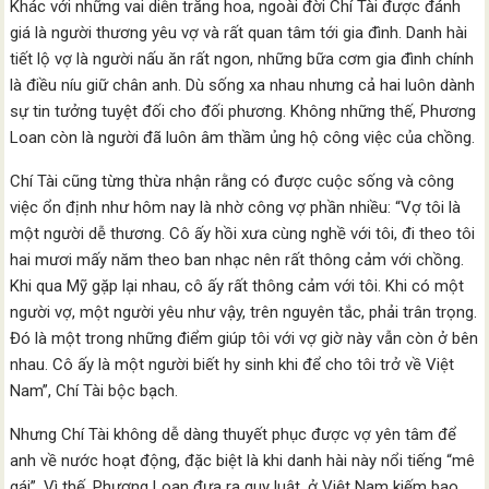
Khác với những vai diễn trăng hoa, ngoài đời Chí Tài được đánh
giá là người thương yêu vợ và rất quan tâm tới gia đình. Danh hài
tiết lộ vợ là người nấu ăn rất ngon, những bữa cơm gia đình chính
là điều níu giữ chân anh. Dù sống xa nhau nhưng cả hai luôn dành
sự tin tưởng tuyệt đối cho đối phương. Không những thế, Phương
Loan còn là người đã luôn âm thầm ủng hộ công việc của chồng.
Chí Tài cũng từng thừa nhận rằng có được cuộc sống và công
việc ổn định như hôm nay là nhờ công vợ phần nhiều: “Vợ tôi là
một người dễ thương. Cô ấy hồi xưa cùng nghề với tôi, đi theo tôi
hai mươi mấy năm theo ban nhạc nên rất thông cảm với chồng.
Khi qua Mỹ gặp lại nhau, cô ấy rất thông cảm với tôi. Khi có một
người vợ, một người yêu như vậy, trên nguyên tắc, phải trân trọng.
Đó là một trong những điểm giúp tôi với vợ giờ này vẫn còn ở bên
nhau. Cô ấy là một người biết hy sinh khi để cho tôi trở về Việt
Nam”, Chí Tài bộc bạch.
Nhưng Chí Tài không dễ dàng thuyết phục được vợ yên tâm để
anh về nước hoạt động, đặc biệt là khi danh hài này nổi tiếng “mê
gái”. Vì thế, Phương Loan đưa ra quy luật, ở Việt Nam kiếm bao