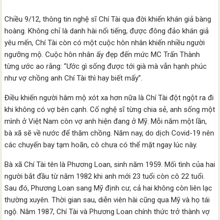
Chiều 9/12, thông tin nghệ sĩ Chí Tài qua đời khiến khán giả bàng
hoàng. Không chỉ là danh hài nổi tiếng, được đông đảo khán giả
yêu mến, Chí Tài còn có một cuộc hôn nhân khiến nhiều người
ngưỡng mộ. Cuộc hôn nhân ấy đẹp đến mức MC Trấn Thành
từng ước ao rằng: “Ước gì sống được tới già mà vẫn hạnh phúc
như vợ chồng anh Chí Tài thì hay biết mấy”.
Điều khiến người hâm mộ xót xa hơn nữa là Chí Tài đột ngột ra đi
khi không có vợ bên cạnh. Cố nghệ sĩ từng chia sẻ, anh sống một
mình ở Việt Nam còn vợ anh hiện đang ở Mỹ. Mỗi năm một lần,
bà xã sẽ về nước để thăm chồng. Năm nay, do dịch Covid-19 nên
các chuyến bay tạm hoãn, cô chưa có thể mặt ngay lúc này.
Bà xã Chí Tài tên là Phương Loan, sinh năm 1959. Mối tình của hai
người bắt đầu từ năm 1982 khi anh mới 23 tuổi còn cô 22 tuổi.
Sau đó, Phương Loan sang Mỹ định cư, cả hai không còn liên lạc
thường xuyên. Thời gian sau, diễn viên hài cũng qua Mỹ và họ tái
ngộ. Năm 1987, Chí Tài và Phương Loan chính thức trở thành vợ