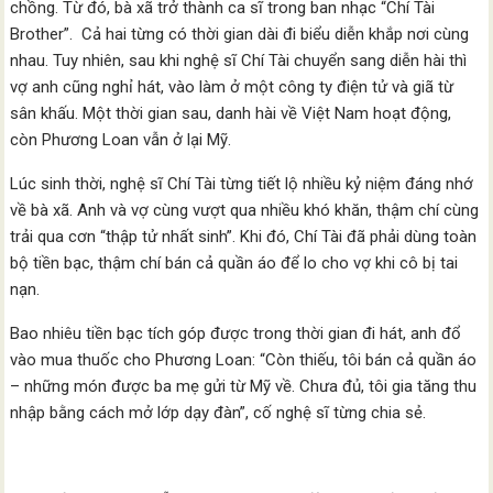
chồng. Từ đó, bà xã trở thành ca sĩ trong ban nhạc “Chí Tài
Brother”. Cả hai từng có thời gian dài đi biểu diễn khắp nơi cùng
nhau. Tuy nhiên, sau khi nghệ sĩ Chí Tài chuyển sang diễn hài thì
vợ anh cũng nghỉ hát, vào làm ở một công ty điện tử và giã từ
sân khấu. Một thời gian sau, danh hài về Việt Nam hoạt động,
còn Phương Loan vẫn ở lại Mỹ.
Lúc sinh thời, nghệ sĩ Chí Tài từng tiết lộ nhiều kỷ niệm đáng nhớ
về bà xã. Anh và vợ cùng vượt qua nhiều khó khăn, thậm chí cùng
trải qua cơn “thập tử nhất sinh”. Khi đó, Chí Tài đã phải dùng toàn
bộ tiền bạc, thậm chí bán cả quần áo để lo cho vợ khi cô bị tai
nạn.
Bao nhiêu tiền bạc tích góp được trong thời gian đi hát, anh đổ
vào mua thuốc cho Phương Loan: “Còn thiếu, tôi bán cả quần áo
– những món được ba mẹ gửi từ Mỹ về. Chưa đủ, tôi gia tăng thu
nhập bằng cách mở lớp dạy đàn”, cố nghệ sĩ từng chia sẻ.