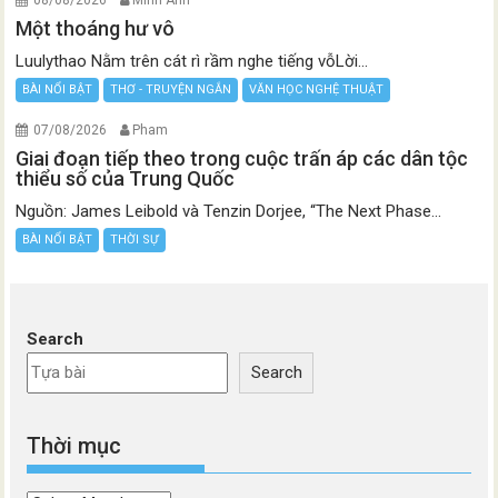
08/08/2026
Minh Anh
Một thoáng hư vô
Luulythao Nằm trên cát rì rầm nghe tiếng vỗLời...
BÀI NỔI BẬT
THƠ - TRUYỆN NGẮN
VĂN HỌC NGHỆ THUẬT
07/08/2026
Pham
Giai đoạn tiếp theo trong cuộc trấn áp các dân tộc
thiểu số của Trung Quốc
Nguồn: James Leibold và Tenzin Dorjee, “The Next Phase...
BÀI NỔI BẬT
THỜI SỰ
Search
Search
Thời mục