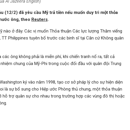
ủa Al Jazeera English)
u (12/2) đã yêu cầu Mỹ trả tiền nếu muốn duy trì một thỏa
 nước ông, theo
Reuters
.
Mỹ nào ở đây. Các vị muốn Thỏa thuận Các lực lượng Thăm viếng
”, TT Philippines tuyên bố trước các binh sĩ tại Căn cứ Không quân
các ông không phải là miễn phí, khi chiến tranh nổ ra, tất cả
ch nhiệm chung của Mỹ-Phi trong cuộc đối đầu với quân đội Trung
ashington ký vào năm 1998, tạo cơ sở pháp lý cho sự hiện diện
coi là sự bổ sung cho Hiệp ước Phòng thủ chung, một thỏa thuận
ẽ hỗ trợ quân sự cho nhau trong trường hợp các vùng đô thị hoặc
ông.