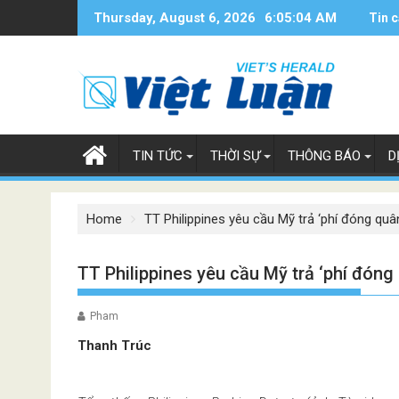
Skip
Thursday, August 6, 2026
6:05:05 AM
Tin c
to
content
TIN TỨC
THỜI SỰ
THÔNG BÁO
D
Home
TT Philippines yêu cầu Mỹ trả ‘phí đóng quâ
TT Philippines yêu cầu Mỹ trả ‘phí đóng
Pham
Thanh Trúc