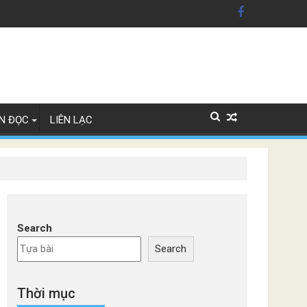
ãng xe Đức
N ĐỌC
LIÊN LẠC
Search
Search
Thời mục