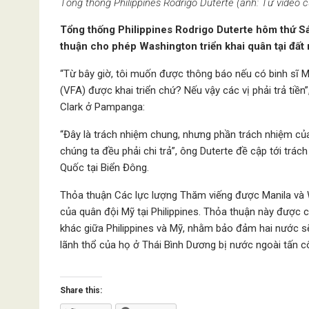
Tổng thống Philippines Rodrigo Duterte (ảnh: Từ video c
Tổng thống Philippines Rodrigo Duterte hôm thứ Sá
thuận cho phép Washington triển khai quân tại đất
“Từ bây giờ, tôi muốn được thông báo nếu có binh sĩ 
(VFA) được khai triển chứ? Nếu vậy các vị phải trả tiền
Clark ở Pampanga:
“Đây là trách nhiệm chung, nhưng phần trách nhiệm của 
chúng ta đều phải chi trả”, ông Duterte đề cập tới trá
Quốc tại Biển Đông.
Thỏa thuận Các lực lượng Thăm viếng được Manila và W
của quân đội Mỹ tại Philippines. Thỏa thuận này được 
khác giữa Philippines và Mỹ, nhằm bảo đảm hai nước s
lãnh thổ của họ ở Thái Bình Dương bị nước ngoài tấn c
Share this: