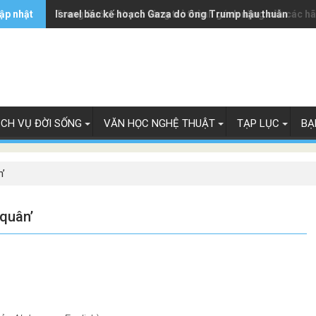
ập nhật
Trung Quốc - từ mỏ vàng trở thành gánh nặng của các h
Israel bác kế hoạch Gaza do ông Trump hậu thuẫn
ỊCH VỤ ĐỜI SỐNG
VĂN HỌC NGHỆ THUẬT
TẠP LỤC
BẠ
n’
 quân’