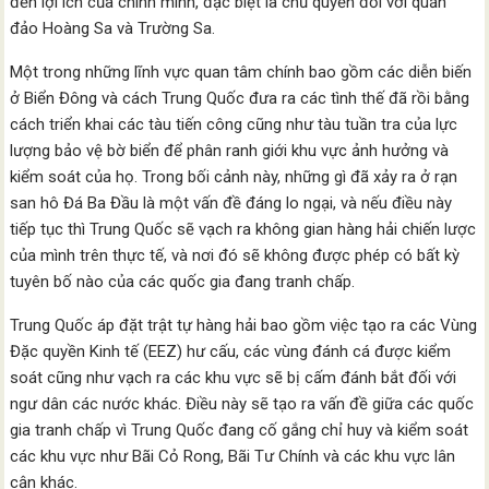
đến lợi ích của chính mình, đặc biệt là chủ quyền đối với quần
đảo Hoàng Sa và Trường Sa.
Một trong những lĩnh vực quan tâm chính bao gồm các diễn biến
ở Biển Đông và cách Trung Quốc đưa ra các tình thế đã rồi bằng
cách triển khai các tàu tiến công cũng như tàu tuần tra của lực
lượng bảo vệ bờ biển để phân ranh giới khu vực ảnh hưởng và
kiểm soát của họ. Trong bối cảnh này, những gì đã xảy ra ​​ở rạn
san hô Đá Ba Đầu là một vấn đề đáng lo ngại, và nếu điều này
tiếp tục thì Trung Quốc sẽ vạch ra không gian hàng hải chiến lược
của mình trên thực tế, và nơi đó sẽ không được phép có bất kỳ
tuyên bố nào của các quốc gia đang tranh chấp.
Trung Quốc áp đặt trật tự hàng hải bao gồm việc tạo ra các Vùng
Đặc quyền Kinh tế (EEZ) hư cấu, các vùng đánh cá được kiểm
soát cũng như vạch ra các khu vực sẽ bị cấm đánh bắt đối với
ngư dân các nước khác. Điều này sẽ tạo ra vấn đề giữa các quốc
gia tranh chấp vì Trung Quốc đang cố gắng chỉ huy và kiểm soát
các khu vực như Bãi Cỏ Rong, Bãi Tư Chính và các khu vực lân
cận khác.