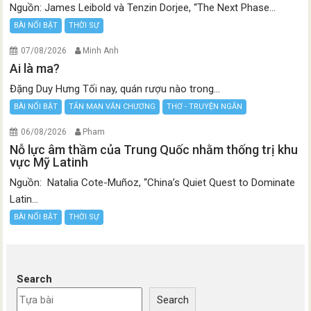
Nguồn: James Leibold và Tenzin Dorjee, “The Next Phase...
BÀI NỔI BẬT
THỜI SỰ
07/08/2026
Minh Anh
Ai là ma?
Đặng Duy Hưng Tối nay, quán rượu nào trong...
BÀI NỔI BẬT
TẢN MẠN VĂN CHƯƠNG
THƠ - TRUYỆN NGẮN
06/08/2026
Pham
Nỗ lực âm thầm của Trung Quốc nhằm thống trị khu
vực Mỹ Latinh
Nguồn: Natalia Cote-Muñoz, “China’s Quiet Quest to Dominate
Latin...
BÀI NỔI BẬT
THỜI SỰ
Search
Search