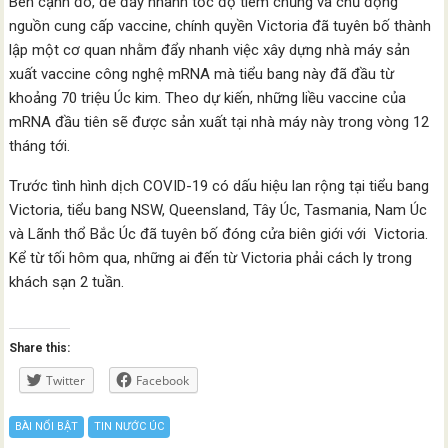
Bên cạnh đó, để đẩy nhanh tốc độ tiêm chủng và chủ động
nguồn cung cấp vaccine, chính quyền Victoria đã tuyên bố thành
lập một cơ quan nhằm đẩy nhanh việc xây dựng nhà máy sản
xuất vaccine công nghệ mRNA mà tiểu bang này đã đầu từ
khoảng 70 triệu Úc kim. Theo dự kiến, những liều vaccine của
mRNA đầu tiên sẽ được sản xuất tại nhà máy này trong vòng 12
tháng tới.
Trước tình hình dịch COVID-19 có dấu hiệu lan rộng tại tiểu bang
Victoria, tiểu bang NSW, Queensland, Tây Úc, Tasmania, Nam Úc
và Lãnh thổ Bắc Úc đã tuyên bố đóng cửa biên giới với Victoria.
Kể từ tối hôm qua, những ai đến từ Victoria phải cách ly trong
khách sạn 2 tuần.
Share this:
Twitter
Facebook
BÀI NỔI BẬT
TIN NƯỚC ÚC