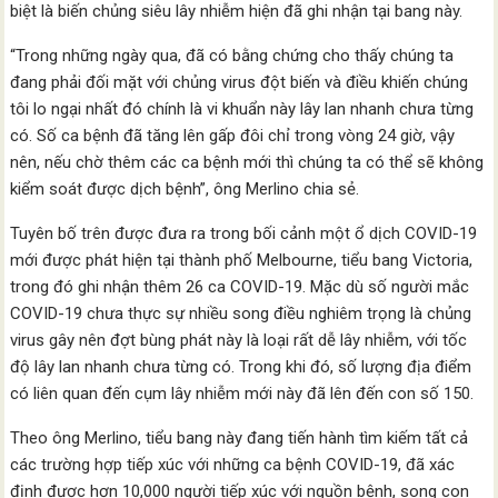
biệt là biến chủng siêu lây nhiễm hiện đã ghi nhận tại bang này.
“Trong những ngày qua, đã có bằng chứng cho thấy chúng ta
đang phải đối mặt với chủng virus đột biến và điều khiến chúng
tôi lo ngại nhất đó chính là vi khuẩn này lây lan nhanh chưa từng
có. Số ca bệnh đã tăng lên gấp đôi chỉ trong vòng 24 giờ, vậy
nên, nếu chờ thêm các ca bệnh mới thì chúng ta có thể sẽ không
kiểm soát được dịch bệnh”, ông Merlino chia sẻ.
Tuyên bố trên được đưa ra trong bối cảnh một ổ dịch COVID-19
mới được phát hiện tại thành phố Melbourne, tiểu bang Victoria,
trong đó ghi nhận thêm 26 ca COVID-19. Mặc dù số người mắc
COVID-19 chưa thực sự nhiều song điều nghiêm trọng là chủng
virus gây nên đợt bùng phát này là loại rất dễ lây nhiễm, với tốc
độ lây lan nhanh chưa từng có. Trong khi đó, số lượng địa điểm
có liên quan đến cụm lây nhiễm mới này đã lên đến con số 150.
Theo ông Merlino, tiểu bang này đang tiến hành tìm kiếm tất cả
các trường hợp tiếp xúc với những ca bệnh COVID-19, đã xác
định được hơn 10,000 người tiếp xúc với nguồn bệnh, song con