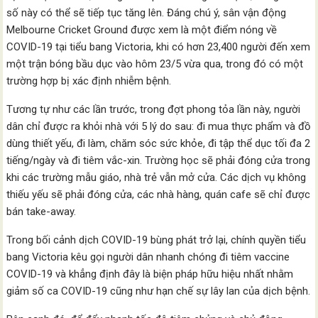
số này có thể sẽ tiếp tục tăng lên. Đáng chú ý, sân vận động
Melbourne Cricket Ground được xem là một điểm nóng về
COVID-19 tại tiểu bang Victoria, khi có hơn 23,400 người đến xem
một trận bóng bầu dục vào hôm 23/5 vừa qua, trong đó có một
trường hợp bị xác định nhiễm bệnh.
Tương tự như các lần trước, trong đợt phong tỏa lần này, người
dân chỉ được ra khỏi nhà với 5 lý do sau: đi mua thực phẩm và đồ
dùng thiết yếu, đi làm, chăm sóc sức khỏe, đi tập thể dục tối đa 2
tiếng/ngày và đi tiêm vắc-xin. Trường học sẽ phải đóng cửa trong
khi các trường mẫu giáo, nhà trẻ vẫn mở cửa. Các dịch vụ không
thiếu yếu sẽ phải đóng cửa, các nhà hàng, quán cafe sẽ chỉ được
bán take-away.
Trong bối cảnh dịch COVID-19 bùng phát trở lại, chính quyền tiểu
bang Victoria kêu gọi người dân nhanh chóng đi tiêm vaccine
COVID-19 và khẳng định đây là biện pháp hữu hiệu nhất nhằm
giảm số ca COVID-19 cũng như hạn chế sự lây lan của dịch bệnh.