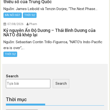
thiểu số của Trung Quốc
Nguồn: James Leibold và Tenzin Dorjee, “The Next Phase...
BÀI NỔI BẬT
THỜI SỰ
07/08/2026
Pham
Kỷ nguyên Ấn Độ Dương – Thái Bình Dương của
NATO đã khép lại
Nguồn: Sebastian Contin Trillo-Figueroa, “NATO’s Indo-Pacific
era is over”,...
THỜI SỰ
Search
Search
Thời mục