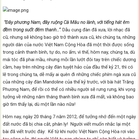
“Đây phương Nam, đây ruộng Cà Mâu no lành, với tiếng hát êm
đềm trong suốt đêm thanh…”
. Dẫu cung đàn đã xưa, lời nhạc đã
cũ; nhưng sẽ không bao giờ trở thành xưa cũ, khi chúng ta, những
người dân của nước Việt Nam Cộng Hòa đã một thời được sống
trong cảnh thanh bình, tự do, no ấm; vì thế, hôm nay, chúng ta, dù
mái tóc đã phai mầu, nhưng mỗi lần lướt đôi tay trên chiếc dương
cầm, hay trên những cây đàn tuyệt hảo của đầu thế kỷ 21, thì có
lẽ trong chúng ta, dễ mấy ai quên đi những chiếc phím ngà xưa cũ
của những cây đàn Mandoline của thế kỷ trước, với bài hát Trăng
Phương Nam, để rồi có thể có nhiều người sẽ rưng rưng, khi vọng
tưởng về những năm tháng thanh bình xưa đã mất, và không bao
giờ tìm thấy lại, dù một lần nào nữa!
Hôm nay, ngày 20 tháng 7 năm 2012; để tưởng nhớ đến một ngày
đất nước đã bị chia cắt, phân ly! Người viết muốn nhắc lại một
bài đã viết trước đây: Kể từ khi nước Việt Nam Cộng Hòa rơi vào