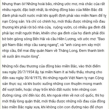
Nhưng than ôi! Những hoài bão, những ước mơ, mà chắc của rất
nhiều người; đặc biệt nhất, là những đồng bào của Miền Bắc đã
đành phải nuốt nước mắt khi quyết định phải vào miền Nam để tỵ
nạn Cộng sản. Và chỉ có chính họ, mới thấu được những nỗi đau
thương khi phải rời bỏ nhà cửa, ruộng vườn, có nhiều gia đình đã
phải lạc mất người thân, khiến cho gia đình của họ đành phải đôi
bờ bên giòng sông Bến Hải và cầu Hiền Lương, với ước mơ: “Bao
giờ Nam-Bắc nhịp cầu sang ngang”, và “anh cùng em xây một
nhịp cầu, Để mai đây quân Nam về Thăng Long, Đem thanh bình
về sưởi ấm muôn lòng”.
Những nỗi đau thương của đồng bào miền Bắc, vào thời điểm
sau ngày 20/7/1954 ấy, tại miền Nam ít ai hiểu thấu; nhưng cho
đến sau ngày 30/4/1975, thì những người Việt Nam tỵ nạn Cộng
sản thực sự, và khi bước xuống những con thuyền mong manh
để vượt biển, hoặc chạy trốn khỏi đất nước trên những con
đường rừng; chỉ đến lúc đó, khi ngoái nhìn về nơi cố quốc, thì họ
mới thấy lòng quặn thắt, mới thấu được những nỗi đau của đồng
bào miền Bắc ngày xưa, khi không còn con đường nào để chọn