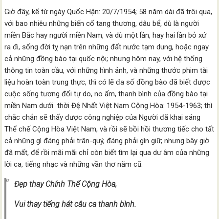
Giờ đây, kể từ ngày Quốc Hận: 20/7/1954; 58 năm dài đã trôi qua,
với bao nhiêu những biến cố tang thương, dâu bể, dù là người
miền Bắc hay người miền Nam, và dù một lần, hay hai lần bỏ xứ
ra đi, sống đời tỵ nạn trên những đất nước tạm dung, hoặc ngay
cả những đồng bào tại quốc nội; nhưng hôm nay, với hệ thống
thông tin toàn cầu, với những hình ảnh, và những thước phim tài
liệu hoàn toàn trung thực, thì có lẽ đa số đồng bào đã biết được
cuộc sống tương đối tự do, no ấm, thanh bình của đồng bào tại
miền Nam dưới thời Đệ Nhất Việt Nam Cộng Hòa: 1954-1963; thì
chắc chắn sẽ thấy được công nghiệp của Người đã khai sáng
Thể chế Cộng Hòa Việt Nam, và rồi sẽ bồi hồi thương tiếc cho tất
cả những gì đáng phải trân-quý, đáng phải gìn giữ; nhưng bây giờ
đã mất, để rồi mãi mãi chỉ còn biết tìm lại qua dư âm của những
lời ca, tiếng nhạc và những vần thơ năm cũ:
Đẹp thay Chính Thể Cộng Hòa,
Vui thay tiếng hát câu ca thanh bình.