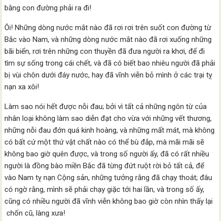
bằng con đường phải ra đi!
Ôi! Những dòng nước mắt nào đã rơi rơi trên suốt con đường từ
Bắc vào Nam, và những dòng nước mắt nào đã rơi xuống những
bãi biển, rơi trên những con thuyền đã đưa người ra khơi, để đi
tìm sự sống trong cái chết, và đã có biết bao nhiêu người đã phải
bị vùi chôn dưới đáy nước, hay đã vĩnh viễn bỏ mình ở các trại tỵ
nạn xa xôi!
Làm sao nói hết được nỗi đau; bởi vì tất cả những ngôn từ của
nhân loại không làm sao diễn đạt cho vừa với những vết thương,
những nỗi đau đớn quá kinh hoàng, và những mất mát, mà không
có bất cứ một thứ vật chất nào có thể bù đắp, mà mãi mãi sẽ
không bao giờ quên được, và trong số người ấy, đã có rất nhiều
người là đồng bào miền Bắc đã từng đứt ruột rời bỏ tất cả, để
vào Nam tỵ nạn Cộng sản, những tưởng rằng đã chạy thoát; đâu
có ngờ rằng, mình sẽ phải chạy giặc tới hai lần, và trong số ấy,
cũng có nhiều người đã vĩnh viễn không bao giờ còn nhìn thấy lại
chốn cũ, làng xưa!