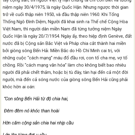
tay cộng sản, thì người Việt tỵ nạn chúng ta chỉ còn biết và tưởng
niệm ngày 30/4/1975, là ngày Quốc Hận. Nhưng ngược thời gian
trở về cuối thập niên 1950, và đầu thập niên 1960. Khi Tổng
Thống Ngô Đình Diệm, Người đã khai sinh ra Thể chế Cộng Hòa
Việt Nam, thì người dân miền Nam đã từng tưởng niệm Ngày
Quốc Hận là ngày 20/7/1954. Ngày ấy, theo hiệp định Genève, đất
nước đã bị Cộng sản Bắc Việt và Pháp chia cắt thành hai miền
bởi giòng sông Bến Hải. Miền Bắc do Hồ Chí Minh cai trị, với
những cuộc “cách mạng” máu đổ đầu rơi, con tố cha mẹ, vợ tố
chồng. Rồi “cách mạng văn hóa” làm cho không biết bao nhiêu
người đã phải chết thảm, hoặc bị tù đày, tàn hại đến cả một đời
người, mà đến cả sóng nước của giòng sông Bến Hải cũng phải
khóc hờn ai oán:
“Con sông Bến Hải từ độ chia hai,
Đêm đêm nó khóc than hoài
Hờn căm cộng sản chia hai nhịp cầu