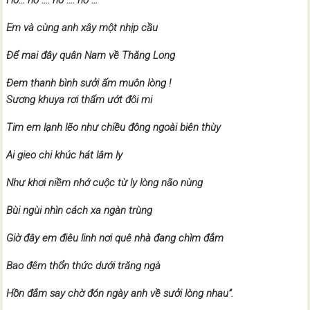
Hò… hớ …. hò …. hơ …
Em và cùng anh xây một nhịp cầu
Để mai đây quân Nam về Thăng Long
Đem thanh bình sưởi ấm muôn lòng !
Sương khuya rơi thấm ướt đôi mi
Tim em lạnh lẽo như chiều đông ngoài biên thùy
Ai gieo chi khúc hát lâm ly
Như khơi niềm nhớ cuộc từ ly lòng não nùng
Bùi ngùi nhìn cách xa ngàn trùng
Giờ đây em điêu linh nơi quê nhà đang chìm đắm
Bao đêm thổn thức dưới trăng ngà
Hồn đắm say chờ đón ngày anh về sưởi lòng nhau”.