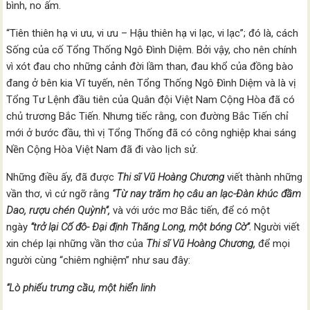
bình, no ấm.
“Tiên thiên hạ vi ưu, vi ưu – Hậu thiên hạ vi lạc, vi lạc”; đó là, cách
Sống của cố Tổng Thống Ngô Đình Diệm. Bởi vậy, cho nên chính
vì xót đau cho những cảnh đời lầm than, đau khổ của đồng bào
đang ở bên kia Vĩ tuyến, nên Tổng Thống Ngô Đình Diệm và là vị
Tổng Tư Lệnh đầu tiên của Quân đội Việt Nam Cộng Hòa đã có
chủ trương Bắc Tiến. Nhưng tiếc rằng, con đường Bắc Tiến chỉ
mới ở bước đầu, thì vị Tổng Thống đã có công nghiệp khai sáng
Nền Cộng Hòa Việt Nam đã đi vào lịch sử.
Những điều ấy, đã được
Thi sĩ Vũ Hoàng Chương
viết thành những
vần thơ, vì cứ ngỡ rằng
“Từ nay trăm họ câu an lạc-Đàn khúc đầm
Dao, rượu chén
Quỳnh”,
và với ước mơ Bắc tiến, để có một
ngày
“trở lại Cố đô- Đại định Thăng Long, một bóng Cờ”.
Người viết
xin chép lại những vần thơ của
Thi sĩ
Vũ Hoàng Chương,
để mọi
người cùng “chiêm nghiệm” như sau đây:
“Lò phiếu trưng cầu, một hiển linh