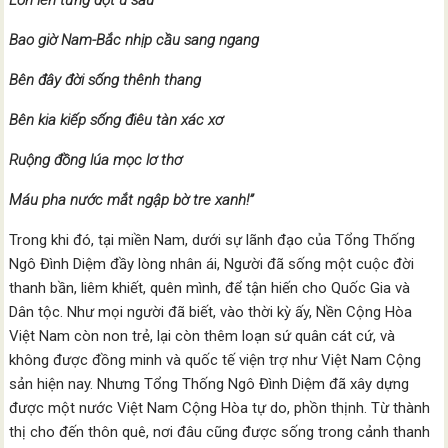
Lớn lên từng đợt u sầu
Bao giờ Nam-Bắc nhịp cầu sang ngang
Bên đây đời sống thênh thang
Bên kia kiếp sống điêu tàn xác xơ
Ruộng đồng lúa mọc lơ thơ
Máu pha nước mắt ngập bờ tre xanh!”
Trong khi đó, tại miền Nam, dưới sự lãnh đạo của Tổng Thống
Ngô Đình Diệm đầy lòng nhân ái, Người đã sống một cuộc đời
thanh bần, liêm khiết, quên mình, để tận hiến cho Quốc Gia và
Dân tộc. Như mọi người đã biết, vào thời kỳ ấy, Nền Cộng Hòa
Việt Nam còn non trẻ, lại còn thêm loạn sứ quân cát cứ, và
không được đồng minh và quốc tế viện trợ như Việt Nam Cộng
sản hiện nay. Nhưng Tổng Thống Ngô Đình Diệm đã xây dựng
được một nước Việt Nam Cộng Hòa tự do, phồn thịnh. Từ thành
thị cho đến thôn quê, nơi đâu cũng được sống trong cảnh thanh