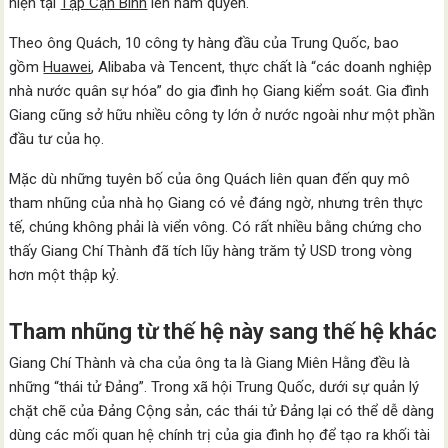
hiện tại
Tập Cận Bình
lên nắm quyền.
Theo ông Quách, 10 công ty hàng đầu của Trung Quốc, bao
gồm
Huawei
, Alibaba và Tencent, thực chất là “các doanh nghiệp
nhà nước quân sự hóa” do gia đình họ Giang kiểm soát. Gia đình
Giang cũng sở hữu nhiều công ty lớn ở nước ngoài như một phần
đầu tư của họ.
Mặc dù những tuyên bố của ông Quách liên quan đến quy mô
tham nhũng của nhà họ Giang có vẻ đáng ngờ, nhưng trên thực
tế, chúng không phải là viển vông. Có rất nhiều bằng chứng cho
thấy Giang Chí Thành đã tích lũy hàng trăm tỷ USD trong vòng
hơn một thập kỷ.
Tham nhũng từ thế hệ này sang thế hệ khác
Giang Chí Thành và cha của ông ta là Giang Miên Hằng đều là
những “thái tử Đảng”. Trong xã hội Trung Quốc, dưới sự quản lý
chặt chẽ của Đảng Cộng sản, các thái tử Đảng lại có thể dễ dàng
dùng các mối quan hệ chính trị của gia đình họ để tạo ra khối tài