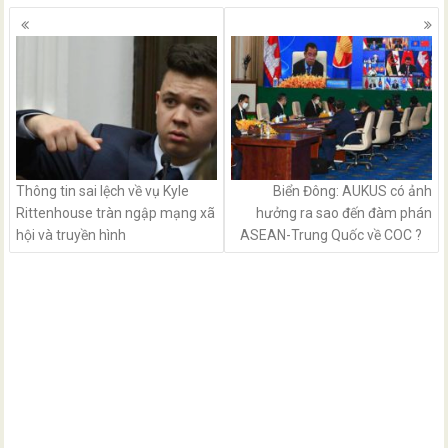
Posts
navigation
Thông tin sai lệch về vụ Kyle
Biển Đông: AUKUS có ảnh
Rittenhouse tràn ngập mạng xã
hưởng ra sao đến đàm phán
hội và truyền hình
ASEAN-Trung Quốc về COC ?