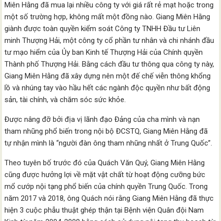
Miên Hằng đã mua lại nhiều công ty với giá rất rẻ mạt hoặc trong
một số trường hợp, không mất một đồng nào. Giang Miên Hằng
giành được toàn quyền kiểm soát Công ty TNHH Đầu tư Liên
minh Thượng Hải, một công ty cổ phần tư nhân và chi nhánh đầu
tư mạo hiểm của Ủy ban Kinh tế Thượng Hải của Chính quyền
Thành phố Thượng Hải. Bằng cách đầu tư thông qua công ty này,
Giang Miên Hằng đã xây dựng nên một đế chế viễn thông khổng
lồ và nhúng tay vào hầu hết các ngành độc quyền như bất động
sản, tài chính, và chăm sóc sức khỏe.
Được nâng đỡ bởi địa vị lãnh đạo Đảng của cha mình và nạn
tham nhũng phổ biến trong nội bộ ĐCSTQ, Giang Miên Hằng đã
tự nhận mình là “người đàn ông tham nhũng nhất ở Trung Quốc”.
Theo tuyên bố trước đó của Quách Văn Quý, Giang Miên Hằng
cũng được hưởng lợi về mặt vật chất từ ​​hoạt động cưỡng bức
mổ cướp nội tạng phổ biến của chính quyền Trung Quốc. Trong
năm 2017 và 2018, ông Quách nói rằng Giang Miên Hằng đã thực
hiện 3 cuộc phẫu thuật ghép thận tại Bệnh viện Quân đội Nam