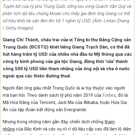
Tuyên bố của tỷ phú Trung Quốc sống lưu vong Quách Văn Quý và
phân tích dữ liệu chứng khoán cho thấy gia đình ông Giang có thể
sở hữu khối tài sản đen lên tới 1 nghìn tỷ USD. (Ảnh: Lintao Zhang
/ Getty Images)
Giang Chí Thành, cháu trai của vị Tổng bí thư Đảng Cộng sản
Trung Quốc (ĐCSTQ) khét tiếng Giang Trạch Dân, có thể đã
hút hàng trăm tỷ USD của nhiều nhà đầu tư Mỹ thông qua các
công ty bình phong của gia tộc Giang, đồng thời ‘rửa’ thành
công 500 tỷ USD tiền tham nhũng của ông nội và cha ở nước
ngoài qua các thiên đường thuế.
Người đàn ông giàu nhất Trung Quốc là ai tùy thuộc vào người
mà bạn hỏi. Theo danh sách tỷ phú năm 2019 của
Forbes
, đó là
Mã Hóa Đằng của Tencent, Jack Ma của Alibaba, hoặc Hứa Gia
Ân của tập đoàn bất động sản Evergrande.
Nhưng trong những năm gần đây, chiến dịch chống
tham
nhũng
của Bắc Kinh và các vụ rò rỉ dữ liệu cấp cao đã làm lộ diện