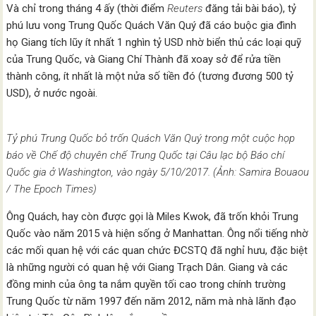
Và chỉ trong tháng 4 ấy (thời điểm
Reuters
đăng tải bài báo), tỷ
phú lưu vong Trung Quốc Quách Văn Quý đã cáo buộc gia đình
họ Giang tích lũy ít nhất 1 nghìn tỷ USD nhờ biển thủ các loại quỹ
của Trung Quốc, và Giang Chí Thành đã xoay sở để rửa tiền
thành công, ít nhất là một nửa số tiền đó (tương đương 500 tỷ
USD), ở nước ngoài.
Tỷ phú Trung Quốc bỏ trốn Quách Văn Quý trong một cuộc họp
báo về Chế độ chuyên chế Trung Quốc tại Câu lạc bộ Báo chí
Quốc gia ở Washington, vào ngày 5/10/2017. (Ảnh: Samira Bouaou
/ The Epoch Times)
Ông Quách, hay còn được gọi là Miles Kwok, đã trốn khỏi Trung
Quốc vào năm 2015 và hiện sống ở Manhattan. Ông nổi tiếng nhờ
các mối quan hệ với các quan chức ĐCSTQ đã nghỉ hưu, đặc biệt
là những người có quan hệ với Giang Trạch Dân. Giang và các
đồng minh của ông ta nắm quyền tối cao trong chính trường
Trung Quốc từ năm 1997 đến năm 2012, năm mà nhà lãnh đạo