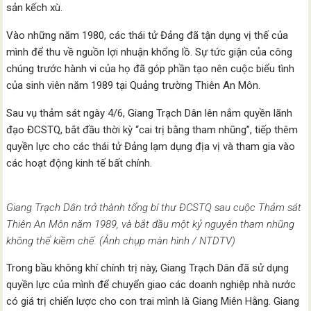
sản kếch xù.
Vào những năm 1980, các thái tử Đảng đã tận dụng vị thế của
mình để thu về nguồn lợi nhuận khổng lồ. Sự tức giận của công
chúng trước hành vi của họ đã góp phần tạo nên cuộc biểu tình
của sinh viên năm 1989 tại Quảng trường Thiên An Môn.
Sau vụ thảm sát ngày 4/6, Giang Trạch Dân lên nắm quyền lãnh
đạo ĐCSTQ, bắt đầu thời kỳ “cai trị bằng tham nhũng”, tiếp thêm
quyền lực cho các thái tử Đảng lạm dụng địa vị và tham gia vào
các hoạt động kinh tế bất chính.
Giang Trạch Dân trở thành tổng bí thư ĐCSTQ sau cuộc Thảm sát
Thiên An Môn năm 1989, và bắt đầu một kỷ nguyên tham nhũng
không thể kiềm chế. (Ảnh chụp màn hình / NTDTV)
Trong bầu không khí chính trị này, Giang Trạch Dân đã sử dụng
quyền lực của mình để chuyển giao các doanh nghiệp nhà nước
có giá trị chiến lược cho con trai mình là Giang Miên Hằng. Giang