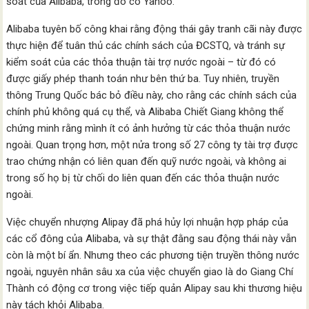
soát của Alibaba, trong đó có Yahoo.
Alibaba tuyên bố công khai rằng động thái gây tranh cãi này được
thực hiện để tuân thủ các chính sách của ĐCSTQ, và tránh sự
kiểm soát của các thỏa thuận tài trợ nước ngoài – từ đó có
được giấy phép thanh toán như bên thứ ba. Tuy nhiên, truyền
thông Trung Quốc bác bỏ điều này, cho rằng các chính sách của
chính phủ không quá cụ thể, và Alibaba Chiết Giang không thể
chứng minh rằng mình ít có ảnh hưởng từ các thỏa thuận nước
ngoài. Quan trọng hơn, một nửa trong số 27 công ty tài trợ được
trao chứng nhận có liên quan đến quỹ nước ngoài, và không ai
trong số họ bị từ chối do liên quan đến các thỏa thuận nước
ngoài.
Việc chuyển nhượng Alipay đã phá hủy lợi nhuận hợp pháp của
các cổ đông của Alibaba, và sự thật đằng sau động thái này vẫn
còn là một bí ẩn. Nhưng theo các phương tiện truyền thông nước
ngoài, nguyên nhân sâu xa của việc chuyển giao là do Giang Chí
Thành có động cơ trong việc tiếp quản Alipay sau khi thương hiệu
này tách khỏi Alibaba.