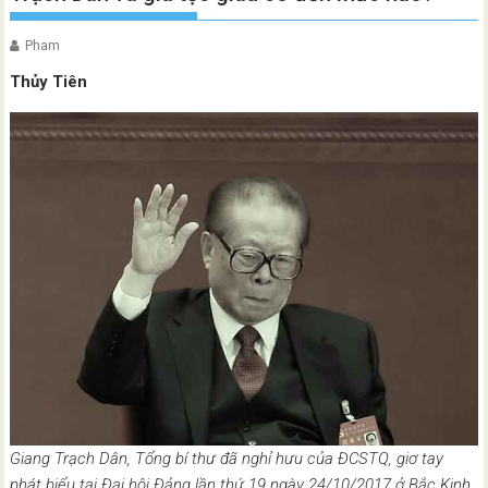
Pham
Thủy Tiên
Giang Trạch Dân, Tổng bí thư đã nghỉ hưu của ĐCSTQ, giơ tay
phát biểu tại Đại hội Đảng lần thứ 19 ngày 24/10/2017 ở Bắc Kinh.