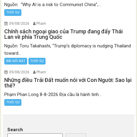
Nguồn: “Why AI is a risk to Communist China”,...
THỜI SỰ
09/08/2026
Pham
Chính sách ngoại giao của Trump đang đẩy Thái
Lan về phía Trung Quốc
Nguồn: Toru Takahashi, “Trump’s diplomacy is nudging Thailand
toward...
BÀI NỔI BẬT
THỜI SỰ
09/08/2026
Pham
Những điều Trái Đất muốn nói với Con Người: Sao lại
thế?
Phạm Phan Long 8-8-2026 Địa cầu là hành tinh...
THỜI SỰ
Search