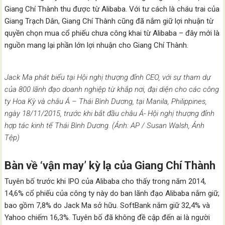
Giang Chí Thành thu được từ Alibaba. Với tư cách là cháu trai của
Giang Trạch Dân, Giang Chí Thành cũng đã nắm giữ lợi nhuận từ
quyền chọn mua cổ phiếu chưa công khai từ Alibaba – đây mới là
nguồn mang lại phần lớn lợi nhuận cho Giang Chí Thành.
Jack Ma phát biểu tại Hội nghị thượng đỉnh CEO, với sự tham dự
của 800 lãnh đạo doanh nghiệp từ khắp nơi, đại diện cho các công
ty Hoa Kỳ và châu Á – Thái Bình Dương, tại Manila, Philippines,
ngày 18/11/2015, trước khi bắt đầu châu Á- Hội nghị thượng đỉnh
hợp tác kinh tế Thái Bình Dương. (Ảnh: AP / Susan Walsh, Ảnh
Tệp)
Bàn về ‘vận may’ kỳ lạ của Giang Chí Thành
Tuyên bố trước khi IPO của Alibaba cho thấy trong năm 2014,
14,6% cổ phiếu của công ty này do ban lãnh đạo Alibaba nắm giữ,
bao gồm 7,8% do Jack Ma sở hữu. SoftBank nắm giữ 32,4% và
Yahoo chiếm 16,3%. Tuyên bố đã không đề cập đến ai là người