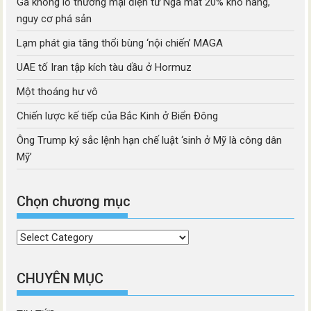
Gã khổng lồ thương mại điện tử Nga mất 20% kho hàng,
nguy cơ phá sản
Lạm phát gia tăng thổi bùng ‘nội chiến’ MAGA
UAE tố Iran tập kích tàu dầu ở Hormuz
Một thoáng hư vô
Chiến lược kế tiếp của Bắc Kinh ở Biển Đông
Ông Trump ký sắc lệnh hạn chế luật ‘sinh ở Mỹ là công dân
Mỹ’
Chọn chương mục
Chọn
chương
mục
CHUYÊN MỤC