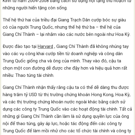
Kinh từ năm 2004-2008 bằng cách sử dụng nội tạng thu hoạch từ
những người hiến tặng còn sống.
Thế hệ thứ hai của triều đại Giang Trạch Dân cướp bóc sự giàu
có của người Trung Quốc, nhưng thế hệ thứ ba – thế hệ của
Giang Chí Thành – lại nhắm vào các nước bên ngoài như Hoa Kỳ.
Được đào tạo tại
Harvard
, Giang Chí Thành đã không nhúng tay
vào các vụ công khai cướp tiền từ doanh nghiệp và công dân
Trung Quốc giống cha và ông của mình. Thay vào đó, cậu ta
chọn một con đường dễ được che đậy hơn và hiệu quả hơn rất
nhiều: Thao túng tài chính.
Giang Chí Thành nhận thấy rằng cậu ta có thể dễ dàng thu được
hàng trăm tỷ USD từ thị trường chứng khoán Hong Kong, Hoa Kỳ,
và các thị trường chứng khoán nước ngoài khác bằng cách sử
dụng các công ty Trung Quốc vào các hoạt động tài chính. Tất cả
những gì Giang Chí Thành cần làm là sử dụng quyền lực của ông
nội để thao túng, gây áp lực, hoặc tác động đến các công ty
Trung Quốc để làm mồi nhử cho các tổ chức tài chính và công ty