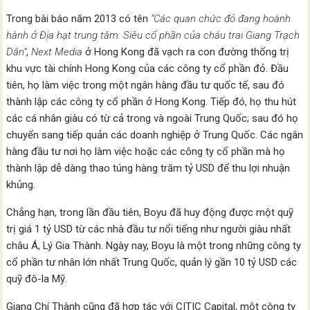
Trong bài báo năm 2013 có tên
“Các quan chức đỏ đang hoành
hành ở Địa hạt trung tâm: Siêu cổ phần của cháu trai Giang Trạch
Dân”
,
Next Media
ở Hong Kong đã vạch ra con đường thống trị
khu vực tài chính Hong Kong của các công ty cổ phần đỏ. Đầu
tiên, họ làm việc trong một ngân hàng đầu tư quốc tế, sau đó
thành lập các công ty cổ phần ở Hong Kong. Tiếp đó, họ thu hút
các cá nhân giàu có từ cả trong và ngoài Trung Quốc; sau đó họ
chuyển sang tiếp quản các doanh nghiệp ở Trung Quốc. Các ngân
hàng đầu tư nơi họ làm việc hoặc các công ty cổ phần mà họ
thành lập dễ dàng thao túng hàng trăm tỷ USD để thu lợi nhuận
khủng.
Chẳng hạn, trong lần đầu tiên, Boyu đã huy động được một quỹ
trị giá 1 tỷ USD từ các nhà đầu tư nổi tiếng như người giàu nhất
châu Á, Lý Gia Thành. Ngày nay, Boyu là một trong những công ty
cổ phần tư nhân lớn nhất Trung Quốc, quản lý gần 10 tỷ USD các
quỹ đô-la Mỹ.
Giang Chí Thành cũng đã hợp tác với CITIC Capital, một công ty