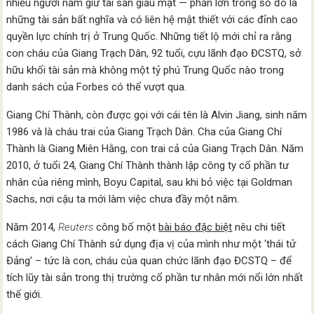
nhiều người nắm giữ tài sản giấu mặt — phần lớn trong số đó là
những tài sản bất nghĩa và có liên hệ mật thiết với các đỉnh cao
quyền lực chính trị ở Trung Quốc. Những tiết lộ mới chỉ ra rằng
con cháu của Giang Trạch Dân, 92 tuổi, cựu lãnh đạo ĐCSTQ, sở
hữu khối tài sản mà không một tỷ phú Trung Quốc nào trong
danh sách của Forbes có thể vượt qua.
Giang Chí Thành, còn được gọi với cái tên là Alvin Jiang, sinh năm
1986 và là cháu trai của Giang Trạch Dân. Cha của Giang Chí
Thành là Giang Miên Hằng, con trai cả của Giang Trạch Dân. Năm
2010, ở tuổi 24, Giang Chí Thành thành lập công ty cổ phần tư
nhân của riêng mình, Boyu Capital, sau khi bỏ việc tại Goldman
Sachs, nơi cậu ta mới làm việc chưa đầy một năm.
Năm 2014,
Reuters
công bố một
bài báo đặc biệt
nêu chi tiết
cách Giang Chí Thành sử dụng địa vị của mình như một ‘thái tử
Đảng’ – tức là con, cháu của quan chức lãnh đạo ĐCSTQ – để
tích lũy tài sản trong thị trường cổ phần tư nhân mới nổi lớn nhất
thế giới.