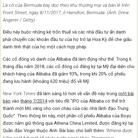
Lá cờ của Bermuda bay dọc theo khu thương mại và bán lẻ trên
Front Street, ngày 8/11/2017, ở Hamilton, Bermuda. (Ảnh: Drew
Angerer / Getty)
Điều này buộc những kẻ trốn thuế và các nhà đầu tư ẩn danh
phải chuyển các khoản đầu tư của họ trở lại Hoa Kỳ để che giấu
danh tính thật của họ một cách hợp pháp.
Các cổ đông vô danh của Alibaba đã làm đúng như thế. Trong 6
tháng đầu năm 2018, các cổ đông có đăng ký tại Mỹ đại diện cho
khách hàng của Alibaba đã giảm 93%, trong khi 20% cổ phiếu
đang lưu hành (khoảng 620 triệu) đổ về Mỹ.
New York Times
đã làm sáng tỏ hơn về vấn đề này trong
một bài
báo
vào
tháng 7/2014
với tiêu đề “IPO của Alibaba có thể trở
thành một Mỏ vàng cho con cháu của các nhà lãnh đạo Trung
Quốc”. Theo thông tin này, một phần cổ phiếu Alibaba của Boyu
được nắm giữ thông qua Athena China Limited, được đăng ký tại
Quần đảo Virgin thuộc Anh. Bài báo cho biết thêm:
“Athena được
kiểm soát bởi một tổ chức nước ngoài khác, Prosperous