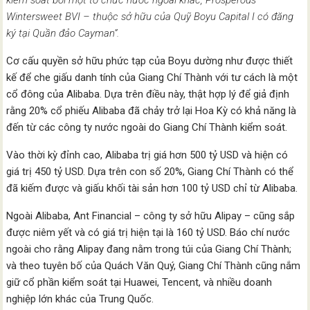
Wintersweet BVI – thuộc sở hữu của Quỹ Boyu Capital I có đăng
ký tại Quần đảo Cayman”.
Cơ cấu quyền sở hữu phức tạp của Boyu dường như được thiết
kế để che giấu danh tính của Giang Chí Thành với tư cách là một
cổ đông của Alibaba. Dựa trên điều này, thật hợp lý để giả định
rằng 20% ​​cổ phiếu Alibaba đã chảy trở lại Hoa Kỳ có khả năng là
đến từ các công ty nước ngoài do Giang Chí Thành kiểm soát.
Vào thời kỳ đỉnh cao, Alibaba trị giá hơn 500 tỷ USD và hiện có
giá trị 450 tỷ USD. Dựa trên con số 20%, Giang Chí Thành có thể
đã kiếm được và giấu khối tài sản hơn 100 tỷ USD chỉ từ Alibaba.
Ngoài Alibaba, Ant Financial – công ty sở hữu Alipay – cũng sắp
được niêm yết và có giá trị hiện tại là 160 tỷ USD. Báo chí nước
ngoài cho rằng Alipay đang nằm trong túi của Giang Chí Thành;
và theo tuyên bố của Quách Văn Quý, Giang Chí Thành cũng nắm
giữ cổ phần kiểm soát tại Huawei, Tencent, và nhiều doanh
nghiệp lớn khác của Trung Quốc.