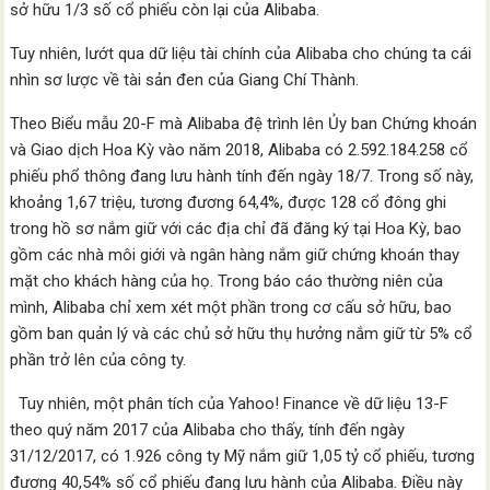
sở hữu 1/3 số cổ phiếu còn lại của Alibaba.
Tuy nhiên, lướt qua dữ liệu tài chính của Alibaba cho chúng ta cái
nhìn sơ lược về tài sản đen của Giang Chí Thành.
Theo Biểu mẫu 20-F mà Alibaba đệ trình lên Ủy ban Chứng khoán
và Giao dịch Hoa Kỳ vào năm 2018, Alibaba có 2.592.184.258 cổ
phiếu phổ thông đang lưu hành tính đến ngày 18/7. Trong số này,
khoảng 1,67 triệu, tương đương 64,4%, được 128 cổ đông ghi
trong hồ sơ nắm giữ với các địa chỉ đã đăng ký tại Hoa Kỳ, bao
gồm các nhà môi giới và ngân hàng nắm giữ chứng khoán thay
mặt cho khách hàng của họ. Trong báo cáo thường niên của
mình, Alibaba chỉ xem xét một phần trong cơ cấu sở hữu, bao
gồm ban quản lý và các chủ sở hữu thụ hưởng nắm giữ từ 5% cổ
phần trở lên của công ty.
Tuy nhiên, một phân tích của Yahoo! Finance về dữ liệu 13-F
theo quý năm 2017 của Alibaba cho thấy, tính đến ngày
31/12/2017, có 1.926 công ty Mỹ nắm giữ 1,05 tỷ cổ phiếu, tương
đương 40,54% số cổ phiếu đang lưu hành của Alibaba. Điều này