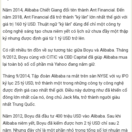
Năm 2014, Alibaba Chiết Giang đổi tên thành Ant Financial. Đến
năm 2018, Ant Financial đã trở thành “kỳ lân” lớn nhất thế giới với
giá trị 160 tỷ USD. Thuật ngữ “kỳ lân” dùng để chỉ một công ty
công nghệ sáng tạo chưa niêm yết có lịch sử chưa đầy một thập
kỷ nhưng được định giá từ 1 tỷ USD trở lên.
Có rất nhiều tin đồn về sự tương tác giữa Boyu và Alibaba. Tháng
9/2012, Boyu cùng với CITIC và CBD Capital đã giúp Alibaba mua
lại toàn bộ số cổ phần mà Yahoo đang nắm giữ.
Tháng 9/2014, Tập đoàn Alibaba ra mắt trên sàn NYSE với vụ IPO
kỷ lục 25 tỷ USD, trở thành một trong những công ty công nghệ
được định giá cao nhất thế giới. Điều này dường như đã khiến cổ
đông lớn nhất của nó, ông chủ Jack Ma, trở thành người giàu
nhất Trung Quốc.
Năm 2012, Boyu đã đầu tư 400 triệu USD vào Alibaba. Sau khi
Alibaba niêm yết, Boyu đã kiếm được hơn 2 tỷ USD chỉ sau 2
năm. Nhưng đây chỉ là một phần nhỏ trong tổng số lợi nhuận mà