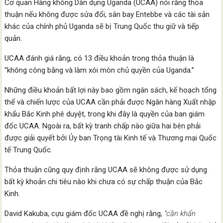
Cơ quan Hàng không Dân dụng Uganda (UCAA) nói rằng thỏa
thuận nếu không được sửa đổi, sân bay Entebbe và các tài sản
khác của chính phủ Uganda sẽ bị Trung Quốc thu giữ và tiếp
quản.
UCAA đánh giá rằng, có 13 điều khoản trong thỏa thuận là
“không công bằng và làm xói mòn chủ quyền của Uganda.”
Những điều khoản bất lợi này bao gồm ngân sách, kế hoạch tổng
thể và chiến lược của UCAA cần phải được Ngân hàng Xuất nhập
khẩu Bắc Kinh phê duyệt, trong khi đây là quyền của ban giám
đốc UCAA. Ngoài ra, bất kỳ tranh chấp nào giữa hai bên phải
được giải quyết bởi Ủy ban Trọng tài Kinh tế và Thương mại Quốc
tế Trung Quốc.
Thỏa thuận cũng quy định rằng UCAA sẽ không được sử dụng
bất kỳ khoản chi tiêu nào khi chưa có sự chấp thuận của Bắc
Kinh.
David Kakuba, cựu giám đốc UCAA đề nghị rằng,
“cần khẩn