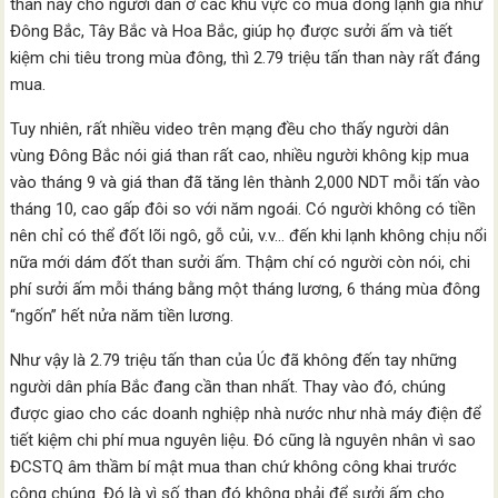
than này cho người dân ở các khu vực có mùa đông lạnh giá như
Đông Bắc, Tây Bắc và Hoa Bắc, giúp họ được sưởi ấm và tiết
kiệm chi tiêu trong mùa đông, thì 2.79 triệu tấn than này rất đáng
mua.
Tuy nhiên, rất nhiều video trên mạng đều cho thấy người dân
vùng Đông Bắc nói giá than rất cao, nhiều người không kịp mua
vào tháng 9 và giá than đã tăng lên thành 2,000 NDT mỗi tấn vào
tháng 10, cao gấp đôi so với năm ngoái. Có người không có tiền
nên chỉ có thể đốt lõi ngô, gỗ củi, v.v… đến khi lạnh không chịu nổi
nữa mới dám đốt than sưởi ấm. Thậm chí có người còn nói, chi
phí sưởi ấm mỗi tháng bằng một tháng lương, 6 tháng mùa đông
“ngốn” hết nửa năm tiền lương.
Như vậy là 2.79 triệu tấn than của Úc đã không đến tay những
người dân phía Bắc đang cần than nhất. Thay vào đó, chúng
được giao cho các doanh nghiệp nhà nước như nhà máy điện để
tiết kiệm chi phí mua nguyên liệu. Đó cũng là nguyên nhân vì sao
ĐCSTQ âm thầm bí mật mua than chứ không công khai trước
công chúng. Đó là vì số than đó không phải để sưởi ấm cho