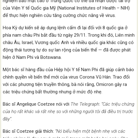
nghiệm bảo mật cao ở Trung Quốc có thể đã nhận được tài trợ
của Viện Y tế Quốc gia Mỹ (National Institutes of Health – NIH)
để thực hiện nghiên cứu tăng cường chức năng về virus.
Hoa Kỳ dự kiến ​​sẽ áp dụng lệnh cấm đi lại đối với 8 quốc gia ở
phía nam châu Phi bắt đầu từ ngày 29/11. Trong khi đó, Liên minh
châu Âu, Israel, Vương quốc Anh và nhiều quốc gia khác cũng có
động thái tương tự do sự lan rộng của biến thể — đã được phát
hiện ở Nam Phi và Botswana.
Một bác sĩ hàng đầu của Hiệp hội Y tế Nam Phi đã giúp cảnh báo
chính quyền về biến thể mới của virus Corona Vũ Hán. Trao đổi
với các phương tiện truyền thông, bà nói rằng, Omicron gây ra
các triệu chứng bất thường nhưng ở mức độ nhẹ.
Bác sĩ Angelique Coetzee nói với
The Telegraph
:
“Các triệu chứng
của họ rất khác và rất nhẹ so với những người tôi đã điều trị trước
đây”.
Bác sĩ Coetzee giải thích:
“Nó biểu hiện một bệnh nhẹ với các