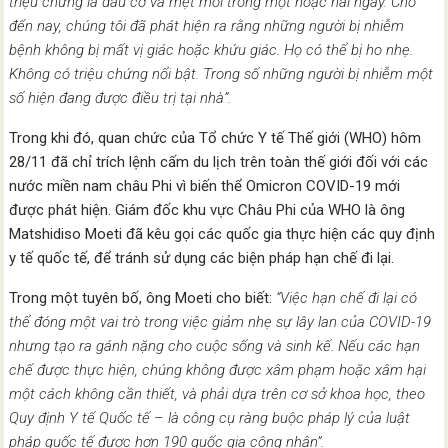
triệu chứng là đau cơ và mệt mỏi trong một hoặc hai ngày. Cho
đến nay, chúng tôi đã phát hiện ra rằng những người bị nhiễm
bệnh không bị mất vị giác hoặc khứu giác. Họ có thể bị ho nhẹ.
Không có triệu chứng nổi bật. Trong số những người bị nhiễm một
số hiện đang được điều trị tại nhà”.
Trong khi đó, quan chức của Tổ chức Y tế Thế giới (WHO) hôm
28/11 đã chỉ trích lệnh cấm du lịch trên toàn thế giới đối với các
nước miền nam châu Phi vì biến thể Omicron COVID-19 mới
được phát hiện. Giám đốc khu vực Châu Phi của WHO là ông
Matshidiso Moeti đã kêu gọi các quốc gia thực hiện các quy định
y tế quốc tế, để tránh sử dụng các biện pháp hạn chế đi lại.
Trong một tuyên bố, ông Moeti cho biết:
“Việc hạn chế đi lại có
thể đóng một vai trò trong việc giảm nhẹ sự lây lan của COVID-19
nhưng tạo ra gánh nặng cho cuộc sống và sinh kế. Nếu các hạn
chế được thực hiện, chúng không được xâm phạm hoặc xâm hại
một cách không cần thiết, và phải dựa trên cơ sở khoa học, theo
Quy định Y tế Quốc tế – là công cụ ràng buộc pháp lý của luật
pháp quốc tế được hơn 190 quốc gia công nhận”.