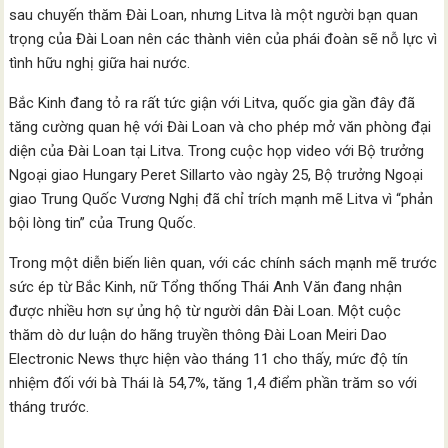
sau chuyến thăm Đài Loan, nhưng Litva là một người bạn quan
trọng của Đài Loan nên các thành viên của phái đoàn sẽ nỗ lực vì
tình hữu nghị giữa hai nước.
Bắc Kinh đang tỏ ra rất tức giận với Litva, quốc gia gần đây đã
tăng cường quan hệ với Đài Loan và cho phép mở văn phòng đại
diện của Đài Loan tại Litva. Trong cuộc họp video với Bộ trưởng
Ngoại giao Hungary Peret Sillarto vào ngày 25, Bộ trưởng Ngoại
giao Trung Quốc Vương Nghị đã chỉ trích mạnh mẽ Litva vì “phản
bội lòng tin” của Trung Quốc.
Trong một diễn biến liên quan, với các chính sách mạnh mẽ trước
sức ép từ Bắc Kinh, nữ Tổng thống Thái Anh Văn đang nhận
được nhiều hơn sự ủng hộ từ người dân Đài Loan. Một cuộc
thăm dò dư luận do hãng truyền thông Đài Loan Meiri Dao
Electronic News thực hiện vào tháng 11 cho thấy, mức độ tín
nhiệm đối với bà Thái là 54,7%, tăng 1,4 điểm phần trăm so với
tháng trước.