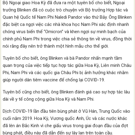
Bộ Ngoại giao Hoa Kỳ đã đưa ra một tuyên bố cho biết, Ngoại
trưởng Blinken đã có cuộc trò chuyện với Bộ trưởng Hợp tác và
Quan hệ Quốc tế Nam Phi Naledi Pandor vào thứ Bảy. Ông Blinken
đặc biệt ca ngợi việc các nhà khoa học Nam Phi xác định nhanh
chóng virus biến thể “Omicron” và khen ngợi sự minh bạch của
chính phủ Nam Phi trong việc chia sẻ thông tin về virus, đồng thời
nói rằng đây nên trở thành một hình mẫu cho thế giới.
Tuyên bố cho biết, ông Blinken và bà Pandor nhấn mạnh tầm
quan trọng của việc tiếp tục hợp tác giữa Hoa Kỳ, Liên minh Châu
Phi, Nam Phi và các quốc gia Châu Phi bị ảnh hưởng khác nhằm
giúp người dân tiêm vaccine để chống lại COVID-19.
Tuyên bố cũng cho biết, ông Blinken đánh giá cao sự hợp tác lâu
dài về y tế công cộng giữa Hoa Kỳ và Nam Phi.
Dịch COVID-19 lần đầu tiên bùng phát ở Vũ Hán, Trung Quốc vào
cuối năm 2019. Hoa Kỳ, Vương quốc Anh, Úc và các nước khác
đã lên án Bắc Kinh vì che giấu virus trong giai đoạn đầu của đợt
bùng phát, điều này đã dẫn đến sự lây lan trên toàn cầu.