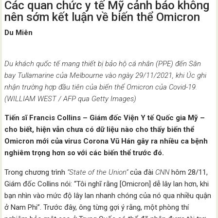
Các quan chức y tế Mỹ cảnh báo không
nên sớm kết luận về biến thể Omicron
Du Miên
Du khách quốc tế mang thiết bị bảo hộ cá nhân (PPE) đến Sân
bay Tullamarine của Melbourne vào ngày 29/11/2021, khi Úc ghi
nhận trường hợp đầu tiên của biến thể Omicron của Covid-19.
(WILLIAM WEST / AFP qua Getty Images)
Tiến sĩ Francis Collins – Giám đốc Viện Y tế Quốc gia Mỹ –
cho biết, hiện vẫn chưa có dữ liệu nào cho thấy biến thể
Omicron mới của virus Corona Vũ Hán gây ra nhiều ca bệnh
nghiêm trọng hơn so với các biến thể trước đó.
Trong chương trình
“State of the Union”
của đài
CNN
hôm 28/11,
Giám đốc Collins nói: “Tôi nghĩ rằng [Omicron] dễ lây lan hơn, khi
bạn nhìn vào mức độ lây lan nhanh chóng của nó qua nhiều quận
ở Nam Phi”. Trước đây, ông từng gợi ý rằng, một phòng thí