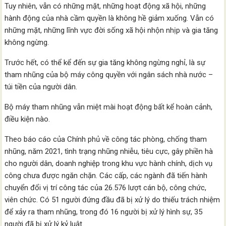
Tuy nhiên, vẫn có những mặt, những hoạt động xã hội, những
hành động của nhà cầm quyền là không hề giảm xuống. Vẫn có
những mặt, những lĩnh vực đời sống xã hội nhộn nhịp và gia tăng
không ngừng.
Trước hết, có thể kể đến sự gia tăng không ngừng nghỉ, là sự
tham nhũng của bộ máy công quyền với ngân sách nhà nước –
túi tiền của người dân.
Bộ máy tham nhũng vẫn miệt mài hoạt động bất kể hoàn cảnh,
điều kiện nào.
Theo báo cáo của Chính phủ về công tác phòng, chống tham
nhũng, năm 2021, tình trạng nhũng nhiễu, tiêu cực, gây phiền hà
cho người dân, doanh nghiệp trong khu vực hành chính, dịch vụ
công chưa được ngăn chặn. Các cấp, các ngành đã tiến hành
chuyển đổi vị trí công tác của 26.576 lượt cán bộ, công chức,
viên chức. Có 51 người đứng đầu đã bị xử lý do thiếu trách nhiệm
để xảy ra tham nhũng, trong đó 16 người bị xử lý hình sự, 35
người đã bị xử lý kỷ luật.