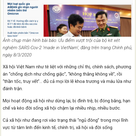
Ảnh chụp màn hình bài báo: Ưu điểm vượt trội của bộ kit xét
nghiệm SARS-Cov-2 ‘made in VietNam’, đăng trên trang Chính phủ,
ngày 8/3/2020
Xã hội Việt Nam như tê liệt với những chỉ thị, chính sách, phương
án “chống dịch như chống giặc”, “không thắng không về”, rồi
“thần tốc, truy vết”… đủ cả mọi lời lẽ khoa trương và máu lửa như
đánh trận.
Mọi hoạt động xã hội như dừng lại, bị đình trệ, bị đóng băng, hạn
chế và kéo đời sống xã hội chậm lại nhiều nhịp, nhiều bước.
Cả xã hội như đang rơi vào trạng thái “ngủ đông” trong mọi lĩnh
vực từ tâm linh đến kinh tế, chính trị, xã hội và đời sống.