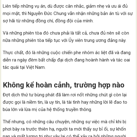
Liên tiếp những vụ án, dù được cân nhắc, giảm nhẹ và ưu ái đủ
mọi mặt, thì Nguyễn Đức Chung vẫn nhận những bản án tù với sự
sợ hãi từ những đồng chí, đồng đội của mình.
Và những phiên tòa đó chưa phải là tất cả, chưa đủ nên sẽ còn
nữa những phiên tòa tiếp tục với Ủy viên trung ương đảng này.
Thực chất, đó là những cuộc chiến phe nhóm ác liệt đã và đang
diễn ra ngày đêm bất chấp đại dịch đang hoành hành và tác oai
tác quái tại Việt Nam.
Không kể hoàn cảnh, trường hợp nào
Đợt dịch thứ tư bùng phát đã làm rơi nốt những chút gì còn lại
được gọi là niềm tin, là uy tín, là tài tình hay những lời lẽ đao to
búa lớn và lừa mị của hệ thống truyền thông.
Thế nhưng, có những câu chuyện, những sự việc mà chỉ khi bị
phơi bày ra trước thiên hạ, người ta mới thấy sự bỉ ổi, sự khốn
nạn và mất lương tri như vậy lại có thể xảy ra bởi những người