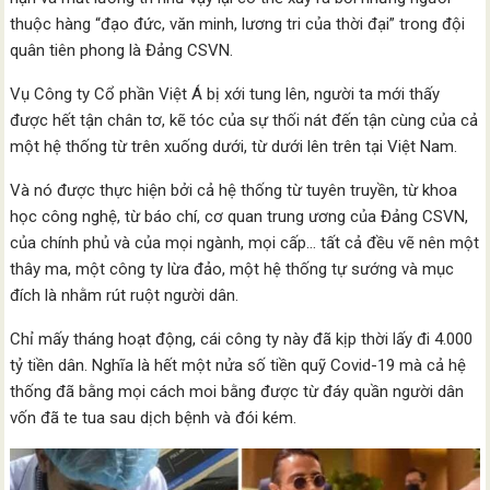
thuộc hàng “đạo đức, văn minh, lương tri của thời đại” trong đội
quân tiên phong là Đảng CSVN.
Vụ Công ty Cổ phần Việt Á bị xới tung lên, người ta mới thấy
được hết tận chân tơ, kẽ tóc của sự thối nát đến tận cùng của cả
một hệ thống từ trên xuống dưới, từ dưới lên trên tại Việt Nam.
Và nó được thực hiện bởi cả hệ thống từ tuyên truyền, từ khoa
học công nghệ, từ báo chí, cơ quan trung ương của Đảng CSVN,
của chính phủ và của mọi ngành, mọi cấp… tất cả đều vẽ nên một
thây ma, một công ty lừa đảo, một hệ thống tự sướng và mục
đích là nhằm rút ruột người dân.
Chỉ mấy tháng hoạt động, cái công ty này đã kịp thời lấy đi 4.000
tỷ tiền dân. Nghĩa là hết một nửa số tiền quỹ Covid-19 mà cả hệ
thống đã bằng mọi cách moi bằng được từ đáy quần người dân
vốn đã te tua sau dịch bệnh và đói kém.