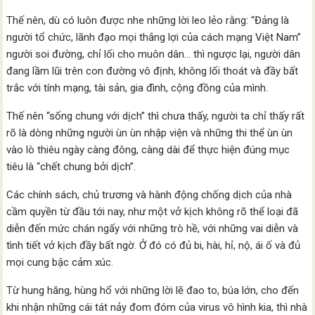
Thế nên, dù có luôn được nhe những lời leo lẻo rằng: “Đảng là
người tổ chức, lãnh đạo mọi thắng lợi của cách mạng Việt Nam”
người soi đường, chỉ lối cho muôn dân… thì ngược lại, người dân
đang lầm lũi trên con đường vô định, không lối thoát và đầy bất
trắc với tính mạng, tài sản, gia đình, cộng đồng của mình.
Thế nên “sống chung với dịch” thì chưa thấy, người ta chỉ thấy rất
rõ là dòng những người ùn ùn nhập viện và những thi thể ùn ùn
vào lò thiêu ngày càng đông, càng dài để thực hiện đúng mục
tiêu là “chết chung bởi dịch”.
Các chính sách, chủ trương và hành động chống dịch của nhà
cầm quyền từ đầu tới nay, như một vở kịch không rõ thể loại đã
diễn đến mức chán ngấy với những trò hề, với những vai diễn và
tình tiết vở kịch đầy bất ngờ. Ở đó có đủ bi, hài, hỉ, nộ, ái ố và đủ
mọi cung bậc cảm xúc.
Từ hung hăng, hùng hổ với những lời lẽ đao to, búa lớn, cho đến
khi nhận những cái tát nảy đom đóm của virus vô hình kia, thì nhà