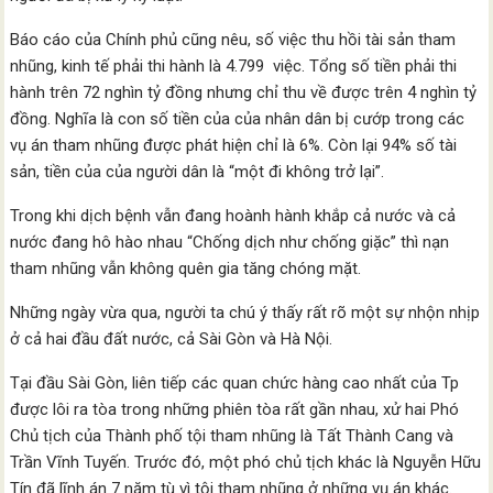
Báo cáo của Chính phủ cũng nêu, số việc thu hồi tài sản tham
nhũng, kinh tế phải thi hành là 4.799 việc. Tổng số tiền phải thi
hành trên 72 nghìn tỷ đồng nhưng chỉ thu về được trên 4 nghìn tỷ
đồng. Nghĩa là con số tiền của của nhân dân bị cướp trong các
vụ án tham nhũng được phát hiện chỉ là 6%. Còn lại 94% số tài
sản, tiền của của người dân là “một đi không trở lại”.
Trong khi dịch bệnh vẫn đang hoành hành khắp cả nước và cả
nước đang hô hào nhau “Chống dịch như chống giặc” thì nạn
tham nhũng vẫn không quên gia tăng chóng mặt.
Những ngày vừa qua, người ta chú ý thấy rất rõ một sự nhộn nhịp
ở cả hai đầu đất nước, cả Sài Gòn và Hà Nội.
Tại đầu Sài Gòn, liên tiếp các quan chức hàng cao nhất của Tp
được lôi ra tòa trong những phiên tòa rất gần nhau, xử hai Phó
Chủ tịch của Thành phố tội tham nhũng là Tất Thành Cang và
Trần Vĩnh Tuyến. Trước đó, một phó chủ tịch khác là Nguyễn Hữu
Tín đã lĩnh án 7 năm tù vì tội tham nhũng ở những vụ án khác.