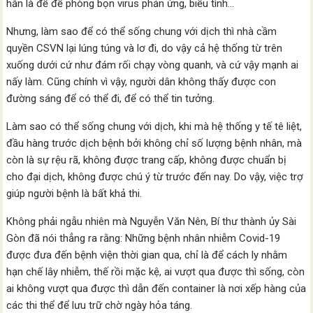
hẳn là để đề phòng bọn virus phản ứng, biểu tình…
Nhưng, làm sao để có thể sống chung với dịch thì nhà cầm
quyền CSVN lại lúng túng và lơ đi, do vậy cả hệ thống từ trên
xuống dưới cứ như đám rối chạy vòng quanh, và cứ vậy mạnh ai
nấy làm. Cũng chính vì vậy, người dân không thấy được con
đường sáng để có thể đi, để có thể tin tưởng.
Làm sao có thể sống chung với dịch, khi mà hệ thống y tế tê liệt,
đầu hàng trước dịch bệnh bởi không chỉ số lượng bệnh nhân, mà
còn là sự rệu rã, không được trang cấp, không được chuẩn bị
cho đại dịch, không được chú ý từ trước đến nay. Do vậy, việc trợ
giúp người bệnh là bất khả thi.
Không phải ngẫu nhiên mà Nguyễn Văn Nên, Bí thư thành ủy Sài
Gòn đã nói thẳng ra rằng: Những bệnh nhân nhiễm Covid-19
được đưa đến bệnh viện thời gian qua, chỉ là để cách ly nhằm
hạn chế lây nhiễm, thế rồi mặc kệ, ai vượt qua được thì sống, còn
ai không vượt qua được thì dẫn đến container là nơi xếp hàng của
các thi thể để lưu trữ chờ ngày hỏa táng.