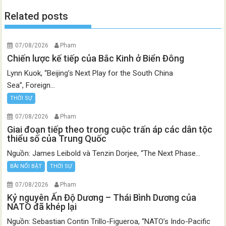
Related posts
07/08/2026
Pham
Chiến lược kế tiếp của Bắc Kinh ở Biển Đông
Lynn Kuok, “Beijing’s Next Play for the South China
Sea”, Foreign...
THỜI SỰ
07/08/2026
Pham
Giai đoạn tiếp theo trong cuộc trấn áp các dân tộc
thiểu số của Trung Quốc
Nguồn: James Leibold và Tenzin Dorjee, “The Next Phase...
BÀI NỔI BẬT
THỜI SỰ
07/08/2026
Pham
Kỷ nguyên Ấn Độ Dương – Thái Bình Dương của
NATO đã khép lại
Nguồn: Sebastian Contin Trillo-Figueroa, “NATO’s Indo-Pacific