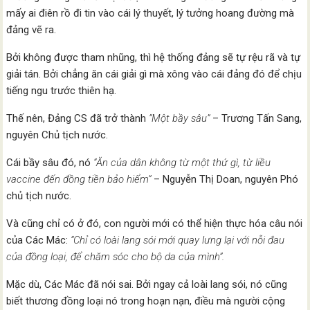
mấy ai điên rồ đi tin vào cái lý thuyết, lý tưởng hoang đường mà
đảng vẽ ra.
Bởi không được tham nhũng, thì hệ thống đảng sẽ tự rệu rã và tự
giải tán. Bởi chẳng ăn cái giải gì mà xông vào cái đảng đó để chịu
tiếng ngu trước thiên hạ.
Thế nên, Đảng CS đã trở thành
“Một bầy sâu”
– Trương Tấn Sang,
nguyên Chủ tịch nước.
Cái bầy sâu đó, nó
“Ăn của dân không từ một thứ gì, từ liều
vaccine đến đồng tiền bảo hiểm”
– Nguyễn Thị Doan, nguyên Phó
chủ tịch nước.
Và cũng chỉ có ở đó, con người mới có thể hiện thực hóa câu nói
của Các Mác:
“Chỉ có loài lang sói mới quay lưng lại với nỗi đau
của đồng loại, để chăm sóc cho bộ da của mình”.
Mặc dù, Các Mác đã nói sai. Bởi ngay cả loài lang sói, nó cũng
biết thương đồng loại nó trong hoạn nạn, điều mà người cộng