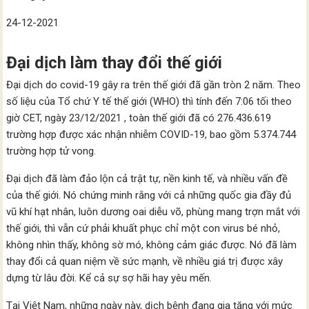
24-12-2021
Đại dịch làm thay đổi thế giới
Đại dịch do covid-19 gây ra trên thế giới đã gần tròn 2 năm. Theo
số liệu của Tổ chứ Y tế thế giới (WHO) thì tính đến 7:06 tối theo
giờ CET, ngày 23/12/2021 , toàn thế giới đã có 276.436.619
trường hợp được xác nhận nhiễm COVID-19, bao gồm 5.374.744
trường hợp tử vong.
Đại dịch đã làm đảo lộn cả trật tự, nền kinh tế, và nhiều vấn đề
của thế giới. Nó chứng minh rằng với cả những quốc gia đầy đủ
vũ khí hạt nhân, luôn dương oai diễu võ, phùng mang trợn mắt với
thế giới, thì vẫn cứ phải khuất phục chỉ một con virus bé nhỏ,
không nhìn thấy, không sờ mó, không cảm giác được. Nó đã làm
thay đổi cả quan niệm về sức mạnh, về nhiều giá trị được xây
dựng từ lâu đời. Kể cả sự sợ hãi hay yêu mến.
Tại Việt Nam, những ngày này, dịch bệnh đang gia tăng với mức