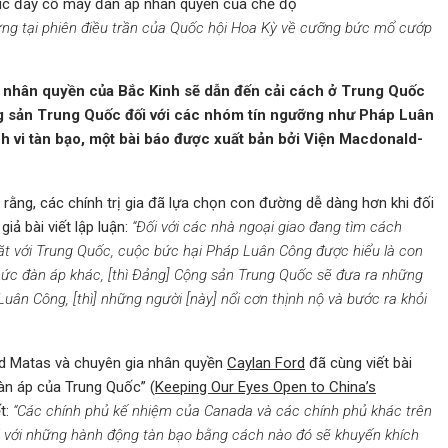
ng tại phiên điều trần của Quốc hội Hoa Kỳ về cưỡng bức mổ cướp
 nhân quyền của Bắc Kinh sẽ dẫn đến cải cách ở Trung Quốc
g sản Trung Quốc đối với các nhóm tín ngưỡng như Pháp Luân
 vi tàn bạo, một bài báo được xuất bản bởi Viện Macdonald-
ằng, các chính trị gia đã lựa chọn con đường dễ dàng hơn khi đối
iả bài viết lập luận:
“Đối với các nhà ngoại giao đang tìm cách
ặt với Trung Quốc, cuộc bức hại Pháp Luân Công được hiểu là con
 thức đàn áp khác, [thì Đảng] Cộng sản Trung Quốc sẽ đưa ra những
Luân Công, [thì] những người [này] nổi cơn thịnh nộ và bước ra khỏi
id Matas và chuyên gia nhân quyền
Caylan Ford
đã cùng viết bài
n áp của Trung Quốc” (
Keeping Our Eyes Open to China’s
ết:
“Các chính phủ kế nhiệm của Canada và các chính phủ khác trên
ối với những hành động tàn bạo bằng cách nào đó sẽ khuyến khích