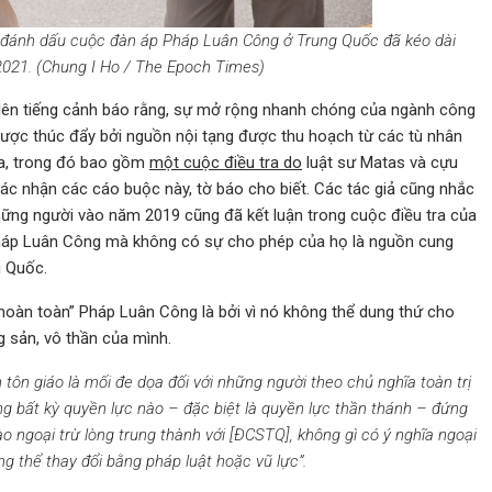
 đánh dấu cuộc đàn áp Pháp Luân Công ở Trung Quốc đã kéo dài
2021. (Chung I Ho / The Epoch Times)
 lên tiếng cảnh báo rằng, sự mở rộng nhanh chóng của ngành công
được thúc đẩy bởi nguồn nội tạng được thu hoạch từ các tù nhân
ra, trong đó bao gồm
một cuộc điều tra do
luật sư Matas và cựu
xác nhận các cáo buộc này, tờ báo cho biết. Các tác giả cũng nhắc
hững người vào năm 2019 cũng đã kết luận trong cuộc điều tra của
Pháp Luân Công mà không có sự cho phép của họ là nguồn cung
g Quốc.
 hoàn toàn” Pháp Luân Công là bởi vì nó không thể dung thứ cho
g sản, vô thần của mình.
n tôn giáo là mối đe dọa đối với những người theo chủ nghĩa toàn trị
ng bất kỳ quyền lực nào – đặc biệt là quyền lực thần thánh – đứng
o ngoại trừ lòng trung thành với [ĐCSTQ], không gì có ý nghĩa ngoại
g thể thay đổi bằng pháp luật hoặc vũ lực”.