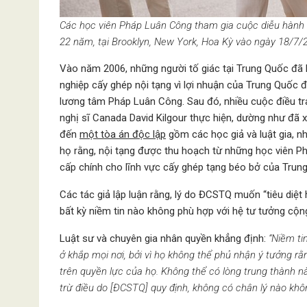
Các học viên Pháp Luân Công tham gia cuộc diễu hành
22 năm, tại Brooklyn, New York, Hoa Kỳ vào ngày 18/7/
Vào năm 2006, những người tố giác tại Trung Quốc đã
nghiệp cấy ghép nội tạng vì lợi nhuận của Trung Quốc 
lương tâm Pháp Luân Công. Sau đó, nhiều cuộc điều t
nghị sĩ Canada David Kilgour thực hiện, dường như đã 
đến
một tòa án độc lập
gồm các học giả và luật gia, n
họ rằng, nội tạng được thu hoạch từ những học viên 
cấp chính cho lĩnh vực cấy ghép tạng béo bở của Trun
Các tác giả lập luận rằng, lý do ĐCSTQ muốn “tiêu diệt
bất kỳ niềm tin nào không phù hợp với hệ tư tưởng cộn
Luật sư và chuyên gia nhân quyền khẳng định:
“Niềm ti
ở khắp mọi nơi, bởi vì họ không thể phủ nhận ý tưởng rằ
trên quyền lực của họ. Không thể có lòng trung thành nà
trừ điều do [ĐCSTQ] quy định, không có chân lý nào khôn