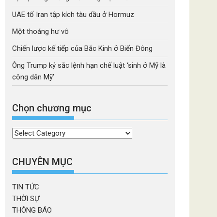
UAE tố Iran tập kích tàu dầu ở Hormuz
Một thoáng hư vô
Chiến lược kế tiếp của Bắc Kinh ở Biển Đông
Ông Trump ký sắc lệnh hạn chế luật ‘sinh ở Mỹ là
công dân Mỹ’
Chọn chương mục
Chọn
chương
mục
CHUYÊN MỤC
TIN TỨC
THỜI SỰ
THÔNG BÁO