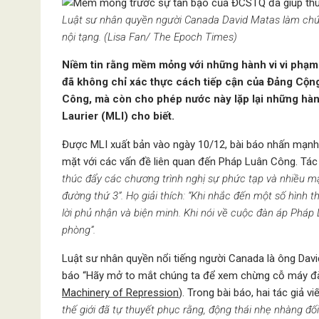
Luật sư nhân quyền người Canada David Matas làm chứ
nội tạng. (Lisa Fan/ The Epoch Times)
Niềm tin rằng mềm mỏng với những hành vi vi phạm
đã không chỉ xác thực cách tiếp cận của Đảng Cộn
Công, mà còn cho phép nước này lặp lại những hành
Laurier (MLI) cho biết.
Được MLI xuất bản vào ngày 10/12, bài báo nhấn mạnh r
mặt với các vấn đề liên quan đến Pháp Luân Công. Tác g
thúc đẩy các chương trình nghị sự phức tạp và nhiều m
đường thứ 3”. Họ giải thích: “Khi nhắc đến một số hình
lời phủ nhận và biện minh. Khi nói về cuộc đàn áp Pháp 
phòng”.
Luật sư nhân quyền nổi tiếng người Canada là ông Dav
báo “Hãy mở to mắt chúng ta để xem chừng cỗ máy đà
Machinery of Repression
). Trong bài báo, hai tác giả vi
thế giới đã tự thuyết phục rằng, động thái nhẹ nhàng đ