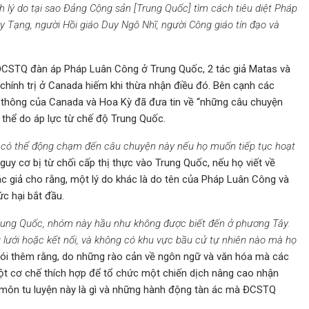
ch lý do tại sao Đảng Cộng sản [Trung Quốc] tìm cách tiêu diệt Pháp
y Tạng, người Hồi giáo Duy Ngô Nhĩ, người Công giáo tín đạo và
c ĐCSTQ đàn áp Pháp Luân Công ở Trung Quốc, 2 tác giả Matas và
 chính trị ở Canada hiếm khi thừa nhận điều đó. Bên cạnh các
ền thông của Canada và Hoa Kỳ đã đưa tin về “những câu chuyện
 thể do áp lực từ chế độ Trung Quốc.
khó có thể động chạm đến câu chuyện này nếu họ muốn tiếp tục hoạt
uy cơ bị từ chối cấp thị thực vào Trung Quốc, nếu họ viết về
 giả cho rằng, một lý do khác là do tên của Pháp Luân Công và
c hại bắt đầu.
Trung Quốc, nhóm này hầu như không được biết đến ở phương Tây.
 lưới hoặc kết nối, và không có khu vực bầu cử tự nhiên nào mà họ
ói thêm rằng, do những rào cản về ngôn ngữ và văn hóa mà các
một cơ chế thích hợp để tổ chức một chiến dịch nâng cao nhận
 môn tu luyện này là gì và những hành động tàn ác mà ĐCSTQ