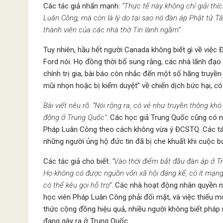
Các tác giả nhấn mạnh:
“Thực tế này không chỉ giải thí
Luân Công, mà còn là lý do tại sao nó đàn áp Phật tử Tâ
thành viên của các nhà thờ Tin lành ngầm”.
Tuy nhiên, hầu hết người Canada không biết gì về việ
Ford nói. Họ đồng thời bổ sung rằng, các nhà lãnh đạo
chính trị gia, bài báo còn nhắc đến một số hãng truy
mũi nhọn hoặc bị kiểm duyệt” về chiến dịch bức hại, có
Bài viết nêu rõ: “Nói rộng ra, có vẻ như truyền thông 
động ở Trung Quốc”.
Các học giả Trung Quốc cũng có ng
Pháp Luân Công theo cách không vừa ý ĐCSTQ. Các tác
những người ủng hộ đức tin đã bị che khuất khi cuộc bứ
Các tác giả cho biết:
“Vào thời điểm bắt đầu đàn áp ở 
Họ không có được nguồn vốn xã hội đáng kể, có ít mạng
có thể kêu gọi hỗ trợ”
. Các nhà hoạt động nhân quyền n
học viên Pháp Luân Công phải đối mặt, và việc thiếu 
thức cộng đồng hiệu quả, nhiều người không biết pháp
đang gây ra ở Trung Quốc.