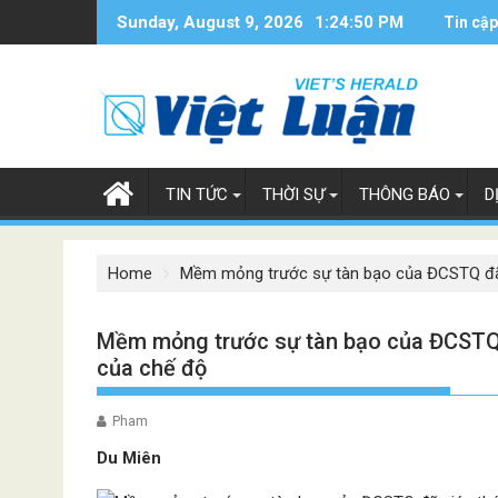
Skip
Sunday, August 9, 2026
1:24:51 PM
Tin cập
to
content
TIN TỨC
THỜI SỰ
THÔNG BÁO
D
Home
Mềm mỏng trước sự tàn bạo của ĐCSTQ đã 
Mềm mỏng trước sự tàn bạo của ĐCSTQ 
của chế độ
Pham
Du Miên