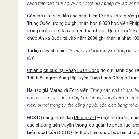
cách tiếp cận của họ và như một giấy phép để lặp lại nó”
Các tác giả trích dẫn các phát hiện từ
báo cáo thường 
Trung Quốc, trong đó ghi nhận hơn 8.000 học viên Phá
trong một cuộc đàn áp trên toàn Trung Quốc, trước kỳ
chức Ân xá Quốc tế vào năm 2008
ghi nhận, ít nhất 10
Tài liệu này cho biết:
“Điều này đôi khi xảy ra trong kho
lớn”.
Chiến dịch bức hại Pháp Luân Công
do cựu lãnh đạo Đ
100 triệu người đang tập luyện Pháp Luân Công ở Trun
Hai tác giả Matas và Ford viết:
“Trong các nhà tù, trại l
đoạn áp lực cao để cưỡng bức ‘chuyển hóa’ tâm trí của
hiếp, bị trói trong tư thế căng người, sốc điện bằng roi 
ĐCSTQ cũng thành lập
Phòng 610
– một lực lượng cản
các phương tiện truyền thông, cơ quan tư pháp, lực lư
kiểm soát của ĐCSTQ để thực hiện cuộc bức hại chống