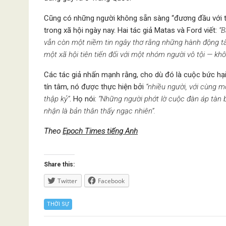
Cũng có những người không sẵn sàng “đương đầu với th
trong xã hội ngày nay. Hai tác giả Matas và Ford viết:
“B
vẫn còn một niềm tin ngây thơ rằng những hành động tà
một xã hội tiên tiến đối với một nhóm người vô tội — khô
Các tác giả nhấn mạnh rằng, cho dù đó là cuộc bức hạ
tín tâm, nó được thực hiện bởi
“nhiều người, với cùng 
thập kỷ”
. Họ nói:
“Những người phớt lờ cuộc đàn áp tàn 
nhận là bản thân thấy ngạc nhiên”.
Theo
Epoch Times tiếng Anh
Share this:
Twitter
Facebook
THỜI SỰ