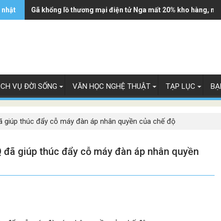
 nhật
Tòa phúc thẩm Mỹ chặn dự án xây ballroom, ông Trump k
Gã khổng lồ thương mại điện tử Nga mất 20% kho hàng, ng
ỊCH VỤ ĐỜI SỐNG
VĂN HỌC NGHỆ THUẬT
TẠP LỤC
BẠ
giúp thúc đẩy cỗ máy đàn áp nhân quyền của chế độ
đã giúp thúc đẩy cỗ máy đàn áp nhân quyền