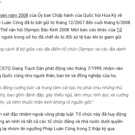
.
niên năm 2008
của Ủy ban Chấp hành của Quốc hội Hoa Kỳ về
p Luân Công đã bị bắt giữ từ tháng 12/2007 đến cuối tháng 6/2008
 Thế vận hội Olympic Bắc Kinh 2008. Một báo cáo khác của
Tổ
0 người trong số họ đã chết do bị đối xử tệ bạc khi bị giam giữ.
ảng cách đi bộ giữa các địa điểm tổ chức Olympic và các địa
danh
CSTQ Giang Trạch Dân phát động vào tháng 7/1999, nhằm vào
g Quốc cũng như người thân, bạn bè và đồng nghiệp của họ.
ao động cưỡng bức và trung tâm cải tạo, họ phải chịu những thủ
 họ, bao gồm đánh đập, gây thiếu ngủ, làm nhục tình dục và cưỡng
điện, và tiêm thuốc thần kinh không rõ nguồn gốc”.
h sát đặc nhiệm ngoài vòng pháp luật. Tổ chức này đã huy động
ợng an ninh và tất cả các tổ chức đảng và nhà nước dưới quyền
 lại nhóm tín ngưỡng Pháp Luân Công trong 2 thập kỷ qua.