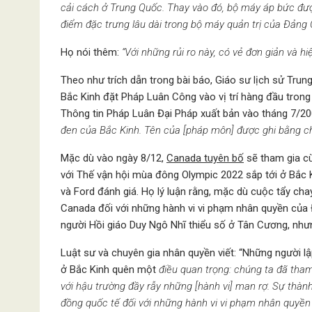
cải cách ở Trung Quốc. Thay vào đó, bộ máy áp bức đư
điểm đặc trưng lâu dài trong bộ máy quản trị của Đảng 
Họ nói thêm:
“Với những rủi ro này, có vẻ đơn giản và h
Theo như trích dẫn trong bài báo, Giáo sư lịch sử Trun
Bắc Kinh đặt Pháp Luân Công vào vị trí hàng đầu tron
Thông tin Pháp Luân Đại Pháp xuất bản vào tháng 7/20
đen của Bắc Kinh. Tên của [pháp môn] được ghi bằng ch
Mặc dù vào ngày 8/12,
Canada tuyên bố
sẽ tham gia cù
với Thế vận hội mùa đông Olympic 2022 sắp tới ở Bắc K
và Ford đánh giá. Họ lý ​​luận rằng, mặc dù cuộc tẩy c
Canada đối với những hành vi vi phạm nhân quyền của 
người Hồi giáo Duy Ngô Nhĩ thiểu số ở Tân Cương, nh
Luật sư và chuyên gia nhân quyền viết: “Những người lậ
ở Bắc Kinh quên một
điều quan trọng: chúng ta đã tham
với hậu trường đầy rẫy những [hành vi] man rợ. Sự thàn
đồng quốc tế đối với những hành vi vi phạm nhân quyề