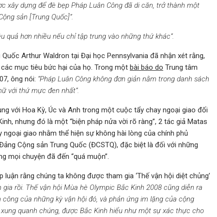
ợc xây dựng để đè bẹp Pháp Luân Công đã di căn, trở thành một
Cộng sản [Trung Quốc]”.
iệu quả hơn nhiều nếu chỉ tập trung vào những thứ khác”.
g Quốc Arthur Waldron tại Đại học Pennsylvania đã nhận xét rằng,
g các mục tiêu bức hại của họ. Trong một
bài báo do
Trung tâm
07, ông nói:
“Pháp Luân Công không đơn giản nằm trong danh sách
ữ với thứ mực đen nhất”.
ng với Hoa Kỳ, Úc và Anh trong một cuộc tẩy chay ngoại giao đối
inh, nhưng đó là một “biện pháp nửa vời rõ ràng”, 2 tác giả Matas
hay ngoại giao nhằm thể hiện sự không hài lòng của chính phủ
Đảng Cộng sản Trung Quốc (ĐCSTQ), đặc biệt là đối với những
ưng mọi chuyện đã đến “quá muộn”.
p luận rằng chúng ta không được tham gia ‘Thế vận hội diệt chủng’
 gia rồi. Thế vận hội Mùa hè Olympic Bắc Kinh 2008 cũng diễn ra
h công của những kỳ vận hội đó, và phản ứng im lặng của cộng
n xung quanh chúng, được Bắc Kinh hiểu như một sự xác thực cho