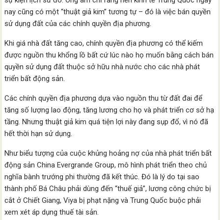
sự kiện lịch sử đó. Ông ám chỉ rằng nền kinh tế Trung Quốc ngày
nay cũng có một “thuật giả kim” tương tự – đó là việc bán quyền
sử dụng đất của các chính quyền địa phương.
Khi giá nhà đất tăng cao, chính quyền địa phương có thể kiếm
được nguồn thu khổng lồ bất cứ lúc nào họ muốn bằng cách bán
quyền sử dụng đất thuộc sở hữu nhà nước cho các nhà phát
triển bất động sản.
Các chính quyền địa phương dựa vào nguồn thu từ đất đai để
tăng số lượng lao động, tăng lương cho họ và phát triển cơ sở hạ
tầng. Nhưng thuật giả kim quá tiện lợi này đang sụp đổ, vì nó đã
hết thời hạn sử dụng.
Như biểu tượng của cuộc khủng hoảng nợ của nhà phát triển bất
động sản China Evergrande Group, mô hình phát triển theo chủ
nghĩa bành trướng phi thường đã kết thúc. Đó là lý do tại sao
thành phố Bá Châu phải dùng đến “thuế giả”, lương công chức bị
cắt ở Chiết Giang, Viya bị phạt nặng và Trung Quốc buộc phải
xem xét áp dụng thuế tài sản.