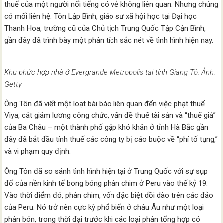
thuế của một người nổi tiếng có vẻ không liên quan. Nhưng chúng
có mối liên hệ. Tôn Lập Bình, giáo sư xã hội học tại Đại học
Thanh Hoa, trường cũ của Chủ tịch Trung Quốc Tập Cận Bình,
gần đây đã trình bày một phân tích sắc nét về tình hình hiện nay.
Khu phức hợp nhà ở Evergrande Metropolis tại tỉnh Giang Tô. Ảnh:
Getty
Ông Tôn đã viết một loạt bài báo liên quan đến việc phạt thuế
Viya, cắt giảm lương công chức, vấn đề thuế tài sản và “thuế giả”
của Ba Châu – một thành phố gặp khó khăn ở tỉnh Hà Bắc gần
đây đã bắt đầu tính thuế các công ty bị cáo buộc về “phí tố tụng,”
và vi phạm quy định.
Ông Tôn đã so sánh tình hình hiện tại ở Trung Quốc với sự sụp
đổ của nền kinh tế bong bóng phân chim ở Peru vào thế kỷ 19.
Vào thời điểm đó, phân chim, vốn đặc biệt dồi dào trên các đảo
của Peru. Nó trở nên cực kỳ phổ biến ở châu Âu như một loại
phân bón, trong thời đại trước khi các loại phân tổng hợp có