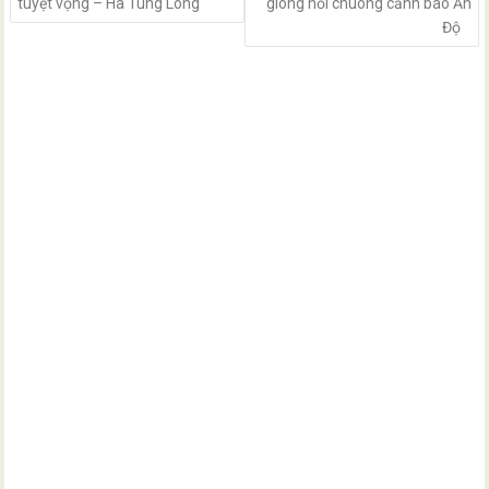
tuyệt vọng – Hà Tùng Long
gióng hồi chuông cảnh báo Ấn
Độ