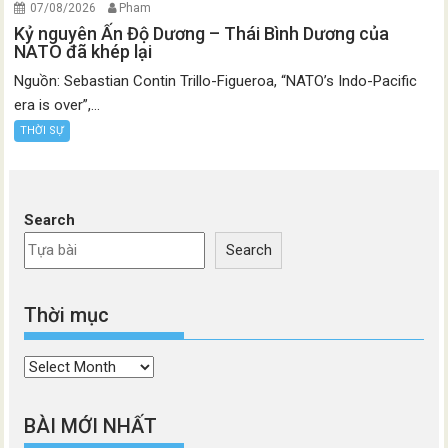
07/08/2026
Pham
Kỷ nguyên Ấn Độ Dương – Thái Bình Dương của
NATO đã khép lại
Nguồn: Sebastian Contin Trillo-Figueroa, “NATO’s Indo-Pacific
era is over”,...
THỜI SỰ
Search
Search
Thời mục
Thời
mục
BÀI MỚI NHẤT