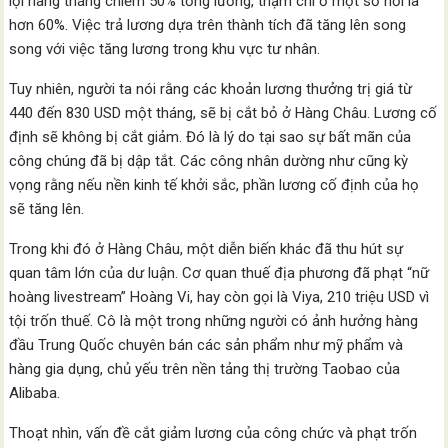
lợi hàng tháng chiếm 50% tổng lương, thậm chí ở một số nơi là
hơn 60%. Việc trả lương dựa trên thành tích đã tăng lên song
song với việc tăng lương trong khu vực tư nhân.
Tuy nhiên, người ta nói rằng các khoản lương thưởng trị giá từ
440 đến 830 USD một tháng, sẽ bị cắt bỏ ở Hàng Châu. Lương cố
định sẽ không bị cắt giảm. Đó là lý do tại sao sự bất mãn của
công chúng đã bị dập tắt. Các công nhân dường như cũng kỳ
vọng rằng nếu nền kinh tế khởi sắc, phần lương cố định của họ
sẽ tăng lên.
Trong khi đó ở Hàng Châu, một diễn biến khác đã thu hút sự
quan tâm lớn của dư luận. Cơ quan thuế địa phương đã phạt “nữ
hoàng livestream” Hoàng Vi, hay còn gọi là Viya, 210 triệu USD vì
tội trốn thuế. Cô là một trong những người có ảnh hưởng hàng
đầu Trung Quốc chuyên bán các sản phẩm như mỹ phẩm và
hàng gia dụng, chủ yếu trên nền tảng thị trường Taobao của
Alibaba.
Thoạt nhìn, vấn đề cắt giảm lương của công chức và phạt trốn