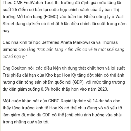
Theo CME FedWatch Tool, thị trường đã định giá mức tăng lãi
suất 25 điểm cơ bản tại cuộc họp chính sách của Ủy ban Thị
trường Mở Liên bang (FOMC) vào tuần tới. Nhiều công ty ở Wall
Street đang dự kiến có ít nhất 5 lần điều chỉnh lãi suất trong năm
nay.
Các nhà kinh tế học Jefferies Aneta Markowska và Thomas
Simons cho rằng
“kịch bản tăng 7 lần vẫn có vẻ là một khả năng
cơ sở hợp lý.”
Ông Coulton nói, các điều kiện tín dụng thắt chặt hơn và lợi suất
Trái phiếu dài hạn của Kho bạc Hoa Kỳ tăng đột biến có thể ảnh
hưởng đến tổng sản phẩm quốc nội (GDP), với mức tăng trưởng
dự kiến ​​giảm xuống 0.5% hoặc thấp hơn vào năm 2023.
Một cuộc khảo sát của CNBC Rapid Update về 14 dự báo cho
thấy tăng trưởng kinh tế Hoa Kỳ có thể chịu đựng vô số yếu tố
làm giảm đi, mặc dù GDP có thể [chỉ] chịu ảnh hưởng vừa phải
trong những quý sắp tới.