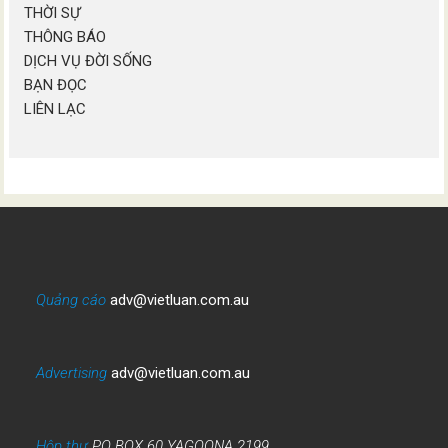
THỜI SỰ
THÔNG BÁO
DỊCH VỤ ĐỜI SỐNG
BẠN ĐỌC
LIÊN LẠC
Quảng cáo
adv@vietluan.com.au
Advertising
adv@vietluan.com.au
Hộp thư
PO BOX 60 YAGOONA 2199