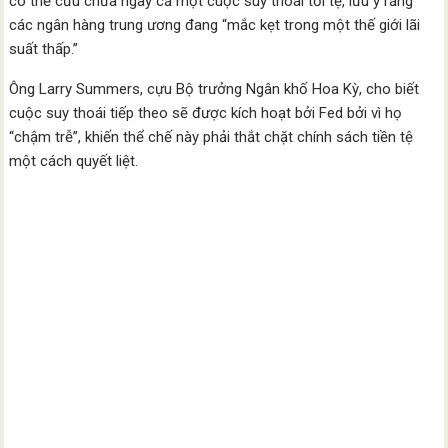
có thể cứu chữa ngay cả một cuộc suy thoái tồi tệ, lưu ý rằng
các ngân hàng trung ương đang “mắc kẹt trong một thế giới lãi
suất thấp.”
Ông Larry Summers, cựu Bộ trưởng Ngân khố Hoa Kỳ, cho biết
cuộc suy thoái tiếp theo sẽ được kích hoạt bởi Fed bởi vì họ
“chậm trễ”, khiến thể chế này phải thắt chặt chính sách tiền tệ
một cách quyết liệt.