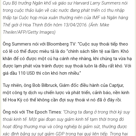
Cựu Bộ trưởng Ngân khố và giáo sư Harvard Larry Summers nói
trong cuộc thảo luận về các nước đang phát triển có thu nhập
thấp tại Cuộc họp mùa xuân thường niên của IMF và Ngân hàng
Thế giới ở Hoa Thịnh Đốn hôm 13/04/2016. (Ảnh: Mike
Theiler/AFP/Getty Images)
Ông Summers nói với Bloomberg TV: “Cuộc suy thoái tiếp theo
có lẽ có thể được miêu tả là do “chính sách tiền tệ sai lầm. Khó
khăn để có được một cú hạ cánh nhẹ nhàng, khi chúng ta vừa hạ
được lạm phát vừa tránh được suy thoái luôn là điều rất khó. Với
giá dầu 110 USD thì còn khó hơn nhiều.”
Tuy nhiên, ông Bob Bilbruck, Giám đốc điều hành của Captjur,
một công ty dịch vụ chiến lược và phát triển, cảnh báo, nền kinh
tế Hoa Kỳ có thể không cần đợi suy thoái vì nó đã ở đây rồi.
Ông nói với The Epoch Times:
“Chúng ta đang ở trong thời kỳ suy
thoái kinh tế. Một giai đoạn suy giảm kinh tế tạm thời trong đó
hoạt động thương mại và công nghiệp bị giảm sút, thường được
xác định bằng sự sụt giảm GDP trong hai quý liên tiếp. Trong hai