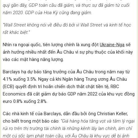
quý gần đây, GDP toàn cầu đã giảm, và thực sự đã giảm từ cuối
năm 2020. GDP của Hoa Kỳ cũng đang giảm.
“Wall Street không nói về điều đó bởi vì Wall Street và kinh tế học
rất khác biệt.”
Nhìn ra ngoại quốc, tiên lượng chính là xung đột
Ukraine-Nga
sẽ
ảnh hưởng nhiều nhất đến Âu Châu vì sự phụ thuộc của khối này
vào các mặt hàng năng lượng.
Barclays hạ dự báo tăng trưởng của Âu Châu trong năm nay từ
4.1% xuống 3.5%. Ngay cả khi Ngân hàng Trung ương Âu Châu
(ECB) quyết định trì hoãn chiến dịch thắt chặt tiền tệ, RBC
Economics đã cắt giảm dự báo GDP năm 2022 của khu vực đồng
euro 0.8% xuống 2.8%.
Các nhà kinh tế của Barclays, dẫn đầu bởi ông Christian Keller,
cho biết trong một báo cáo:
“Giá hàng hóa tăng vọt và tâm lý ngại
rủi ro trên thị trường tài chính là những kênh lây lan chính, ám chỉ
một cú sốc lạm phát toàn cầu, với Âu Châu là khu vực dễ bị ảnh