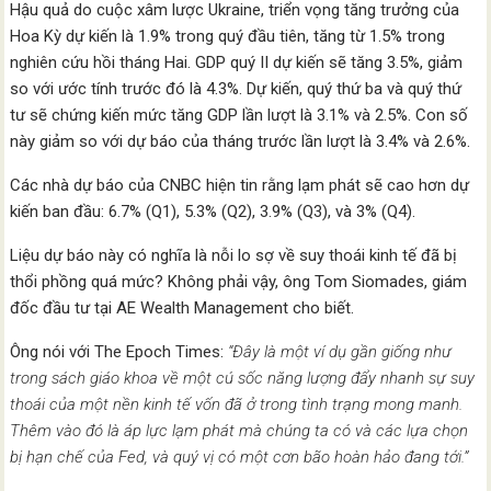
Hậu quả do cuộc xâm lược Ukraine, triển vọng tăng trưởng của
Hoa Kỳ dự kiến ​​là 1.9% trong quý đầu tiên, tăng từ 1.5% trong
nghiên cứu hồi tháng Hai. GDP quý II dự kiến ​​sẽ tăng 3.5%, giảm
so với ước tính trước đó là 4.3%. Dự kiến, quý thứ ba và quý thứ
tư sẽ chứng kiến ​​mức tăng GDP lần lượt là 3.1% và 2.5%. Con số
này giảm so với dự báo của tháng trước lần lượt là 3.4% và 2.6%.
Các nhà dự báo của CNBC hiện tin rằng lạm phát sẽ cao hơn dự
kiến ​​ban đầu: 6.7% (Q1), 5.3% (Q2), 3.9% (Q3), và 3% (Q4).
Liệu dự báo này có nghĩa là nỗi lo sợ về suy thoái kinh tế đã bị
thổi phồng quá mức? Không phải vậy, ông Tom Siomades, giám
đốc đầu tư tại AE Wealth Management cho biết.
Ông nói với The Epoch Times:
“Đây là một ví dụ gần giống như
trong sách giáo khoa về một cú sốc năng lượng đẩy nhanh sự suy
thoái của một nền kinh tế vốn đã ở trong tình trạng mong manh.
Thêm vào đó là áp lực lạm phát mà chúng ta có và các lựa chọn
bị hạn chế của Fed, và quý vị có một cơn bão hoàn hảo đang tới.”