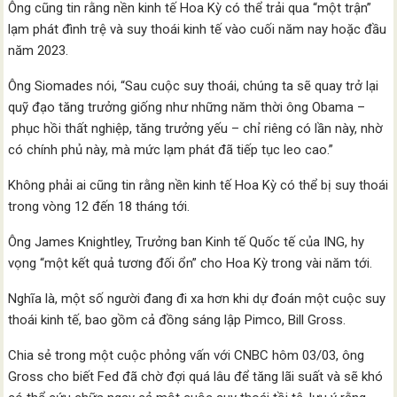
Ông cũng tin rằng nền kinh tế Hoa Kỳ có thể trải qua “một trận”
lạm phát đình trệ và suy thoái kinh tế vào cuối năm nay hoặc đầu
năm 2023.
Ông Siomades nói, “Sau cuộc suy thoái, chúng ta sẽ quay trở lại
quỹ đạo tăng trưởng giống như những năm thời ông Obama –
phục hồi thất nghiệp, tăng trưởng yếu – chỉ riêng có lần này, nhờ
có chính phủ này, mà mức lạm phát đã tiếp tục leo cao.”
Không phải ai cũng tin rằng nền kinh tế Hoa Kỳ có thể bị suy thoái
trong vòng 12 đến 18 tháng tới.
Ông James Knightley, Trưởng ban Kinh tế Quốc tế của ING, hy
vọng “một kết quả tương đối ổn” cho Hoa Kỳ trong vài năm tới.
Nghĩa là, một số người đang đi xa hơn khi dự đoán một cuộc suy
thoái kinh tế, bao gồm cả đồng sáng lập Pimco, Bill Gross.
Chia sẻ trong một cuộc phỏng vấn với CNBC hôm 03/03, ông
Gross cho biết Fed đã chờ đợi quá lâu để tăng lãi suất và sẽ khó