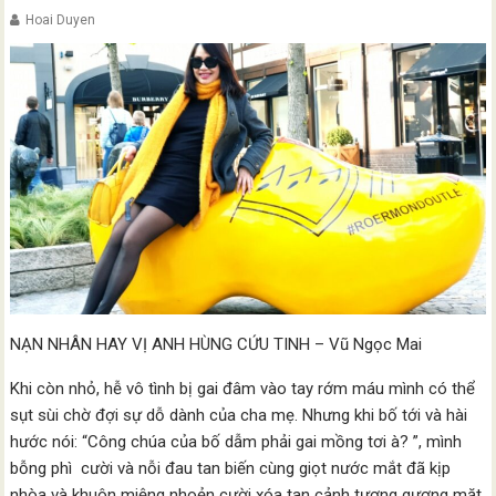
Hoai Duyen
NẠN NHÂN HAY VỊ ANH HÙNG CỨU TINH – Vũ Ngọc Mai
Khi còn nhỏ, hễ vô tình bị gai đâm vào tay rớm máu mình có thể
sụt sùi chờ đợi sự dỗ dành của cha mẹ. Nhưng khi bố tới và hài
hước nói: “Công chúa của bố dẫm phải gai mồng tơi à? ”, mình
bỗng phì cười và nỗi đau tan biến cùng giọt nước mắt đã kịp
nhòa và khuôn miệng nhoẻn cười xóa tan cảnh tượng gương mặt