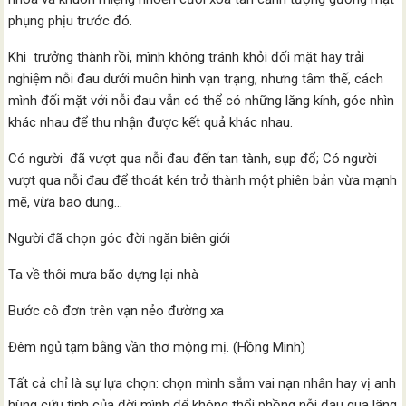
phụng phịu trước đó.
Khi trưởng thành rồi, mình không tránh khỏi đối mặt hay trải
nghiệm nỗi đau dưới muôn hình vạn trạng, nhưng tâm thế, cách
mình đối mặt với nỗi đau vẫn có thể có những lăng kính, góc nhìn
khác nhau để thu nhận được kết quả khác nhau.
Có người đã vượt qua nỗi đau đến tan tành, sụp đổ; Có người
vượt qua nỗi đau để thoát kén trở thành một phiên bản vừa mạnh
mẽ, vừa bao dung…
Người đã chọn góc đời ngăn biên giới
Ta về thôi mưa bão dựng lại nhà
Bước cô đơn trên vạn nẻo đường xa
Đêm ngủ tạm bằng vần thơ mộng mị. (Hồng Minh)
Tất cả chỉ là sự lựa chọn: chọn mình sắm vai nạn nhân hay vị anh
hùng cứu tinh của đời mình để không thổi phồng nỗi đau qua lăng