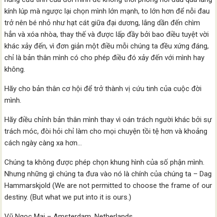
kính lúp mà ngược lại chọn mình lớn mạnh, to lớn hơn để nỗi đau
trở nên bé nhỏ như hạt cát giữa đại dương, lắng dần đến chìm
hẳn và xóa nhòa, thay thế và được lấp đầy bởi bao điều tuyệt vời
khác xảy đến, vì đơn giản một điều mỗi chúng ta đều xứng đáng,
chỉ là bản thân mình có cho phép điều đó xảy đến với mình hay
không.
Hãy cho bản thân cơ hội để trở thành vị cứu tinh của cuộc đời
mình.
Hãy điều chỉnh bản thân mình thay vì oán trách người khác bởi sự
trách móc, đòi hỏi chỉ làm cho mọi chuyện tồi tệ hơn và khoảng
cách ngày càng xa hơn…
Chúng ta không được phép chọn khung hình của số phận mình.
Nhưng những gì chúng ta đưa vào nó là chính của chúng ta – Dag
Hammarskjold (We are not permitted to choose the frame of our
destiny. (But what we put into it is ours.)
Vũ Ngọc Mai – Amsterdam, Netherlands.