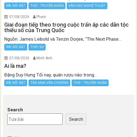
BÀI NỔI BẬT
THƠ - TRUYỆN NGẮN
VĂN HỌC NGHỆ THUẬT
07/08/2026
Pham
Giai đoạn tiếp theo trong cuộc trấn áp các dân tộc
thiểu số của Trung Quốc
Nguồn: James Leibold và Tenzin Dorjee, “The Next Phase...
BÀI NỔI BẬT
THỜI SỰ
07/08/2026
Minh Anh
Ai là ma?
Đặng Duy Hưng Tối nay, quán rượu nào trong...
BÀI NỔI BẬT
TẢN MẠN VĂN CHƯƠNG
THƠ - TRUYỆN NGẮN
Search
Search