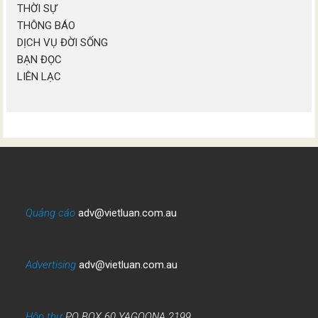
THỜI SỰ
THÔNG BÁO
DỊCH VỤ ĐỜI SỐNG
BẠN ĐỌC
LIÊN LẠC
Quảng cáo
adv@vietluan.com.au
Advertising
adv@vietluan.com.au
Hộp thư
PO BOX 60 YAGOONA 2199