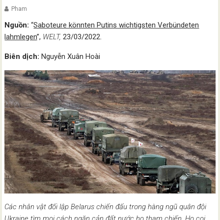
Pham
Nguồn:
“
Saboteure könnten Putins wichtigsten Verbündeten
lahmlegen
”,
WELT,
23/03/2022.
Biên dịch:
Nguyễn Xuân Hoài
Các nhân vật đối lập Belarus chiến đấu trong hàng ngũ quân đội
Ukraine tìm mọi cách ngăn cản đất nước họ tham chiến. Họ coi