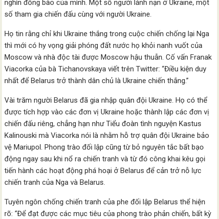
nghìn đồng bào của mình. Một số người lánh nạn ở Ukraine, một
số tham gia chiến đấu cùng với người Ukraine.
Họ tin rằng chỉ khi Ukraine thắng trong cuộc chiến chống lại Nga
thì mới có hy vọng giải phóng đất nước họ khỏi nanh vuốt của
Moscow và nhà độc tài được Moscow hậu thuẫn. Cố vấn Franak
Viacorka của bà Tichanovskaya viết trên Twitter: “Điều kiện duy
nhất để Belarus trở thành dân chủ là Ukraine chiến thắng.”
Vài trăm người Belarus đã gia nhập quân đội Ukraine. Họ có thể
được tích hợp vào các đơn vị Ukraine hoặc thành lập các đơn vị
chiến đấu riêng, chẳng hạn như Tiểu đoàn tình nguyện Kastus
Kalinouski mà Viacorka nói là nhằm hỗ trợ quân đội Ukraine bảo
vệ Mariupol. Phong trào đối lập cũng từ bỏ nguyên tắc bất bạo
động ngay sau khi nổ ra chiến tranh và từ đó công khai kêu gọi
tiến hành các hoạt động phá hoại ở Belarus để cản trở nỗ lực
chiến tranh của Nga và Belarus.
Tuyên ngôn chống chiến tranh của phe đối lập Belarus thể hiện
rõ: “Để đạt được các mục tiêu của phong trào phản chiến, bất kỳ