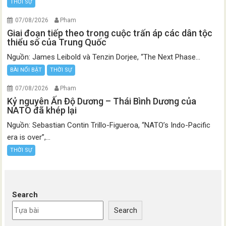
THỜI SỰ
07/08/2026
Pham
Giai đoạn tiếp theo trong cuộc trấn áp các dân tộc
thiểu số của Trung Quốc
Nguồn: James Leibold và Tenzin Dorjee, “The Next Phase...
BÀI NỔI BẬT
THỜI SỰ
07/08/2026
Pham
Kỷ nguyên Ấn Độ Dương – Thái Bình Dương của
NATO đã khép lại
Nguồn: Sebastian Contin Trillo-Figueroa, “NATO’s Indo-Pacific
era is over”,...
THỜI SỰ
Search
Search