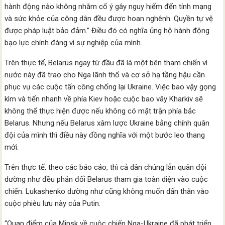
hành động nào không nhằm cố ý gây nguy hiểm đến tính mạng
và sức khỏe của công dân đều được hoan nghênh. Quyền tự vệ
được pháp luật bảo đảm.” Điều đó có nghĩa ủng hộ hành động
bạo lực chính đáng vì sự nghiệp của mình.
Trên thực tế, Belarus ngay từ đầu đã là một bên tham chiến vì
nước này đã trao cho Nga lãnh thổ và cơ sở hạ tầng hậu cần
phục vụ các cuộc tấn công chống lại Ukraine. Việc bao vậy gọng
kìm và tiến nhanh về phía Kiev hoặc cuộc bao vây Kharkiv sẽ
không thể thực hiện được nếu không có mặt trận phía bắc
Belarus. Nhưng nếu Belarus xâm lược Ukraine bằng chính quân
đội của mình thì điều này đồng nghĩa với một bước leo thang
mới.
Trên thực tế, theo các báo cáo, thì cả dân chúng lẫn quân đội
dường như đều phản đối Belarus tham gia toàn diện vào cuộc
chiến. Lukashenko dường như cũng không muốn dấn thân vào
cuộc phiêu lưu này của Putin.
“Quan điểm của Minsk về cuộc chiến Nga-Ukraine đã phát triển