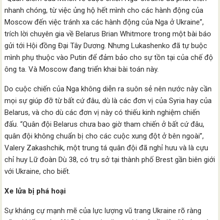
nhanh chóng, từ việc ủng hộ hết mình cho các hành động của
Moscow đến việc tránh xa các hành động của Nga ở Ukraine”,
trích lời chuyên gia về Belarus Brian Whitmore trong một bài báo
gửi tới Hội đồng Đại Tây Dương. Nhưng Lukashenko đã tự buộc
mình phụ thuộc vào Putin để đảm bảo cho sự tồn tại của chế độ
ông ta. Và Moscow đang triển khai bài toán này.
Do cuộc chiến của Nga không diễn ra suôn sẻ nên nước này cần
mọi sự giúp đỡ từ bất cứ đâu, dù là các đơn vị của Syria hay của
Belarus, và cho dù các đơn vị này có thiếu kinh nghiệm chiến
đấu. “Quân đội Belarus chưa bao giờ tham chiến ở bất cứ đâu,
quân đội không chuẩn bị cho các cuộc xung đột ở bên ngoài”,
Valery Zakashchik, một trung tá quân đội đã nghỉ hưu và là cựu
chỉ huy Lữ đoàn Dù 38, có trụ sở tại thành phố Brest gần biên giới
với Ukraine, cho biết.
Xe lửa bị phá hoại
Sự kháng cự mạnh mẽ của lực lượng vũ trang Ukraine rõ ràng