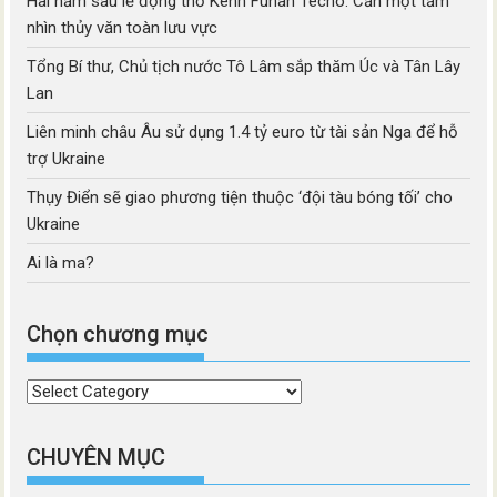
Hai năm sau lễ động thổ Kênh Funan Techo: Cần một tầm
nhìn thủy văn toàn lưu vực
Tổng Bí thư, Chủ tịch nước Tô Lâm sắp thăm Úc và Tân Lây
Lan
Liên minh châu Âu sử dụng 1.4 tỷ euro từ tài sản Nga để hỗ
trợ Ukraine
Thụy Điển sẽ giao phương tiện thuộc ‘đội tàu bóng tối’ cho
Ukraine
Ai là ma?
Chọn chương mục
Chọn
chương
mục
CHUYÊN MỤC