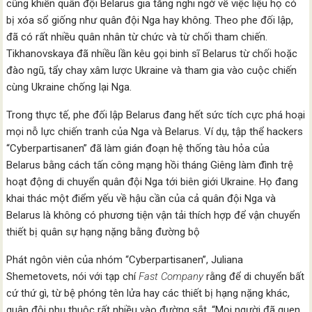
cũng khiến quân đội Belarus gia tăng nghi ngờ về việc liệu họ có
bị xóa sổ giống như quân đội Nga hay không. Theo phe đối lập,
đã có rất nhiều quân nhân từ chức và từ chối tham chiến.
Tikhanovskaya đã nhiều lần kêu gọi binh sĩ Belarus từ chối hoặc
đào ngũ, tẩy chay xâm lược Ukraine và tham gia vào cuộc chiến
cùng Ukraine chống lại Nga.
Trong thực tế, phe đối lập Belarus đang hết sức tích cực phá hoại
mọi nỗ lực chiến tranh của Nga và Belarus. Ví dụ, tập thể hackers
“Cyberpartisanen” đã làm gián đoạn hệ thống tàu hỏa của
Belarus bằng cách tấn công mạng hồi tháng Giêng làm đình trệ
hoạt động di chuyển quân đội Nga tới biên giới Ukraine. Họ đang
khai thác một điểm yếu về hậu cần của cả quân đội Nga và
Belarus là không có phương tiện vận tải thích hợp để vận chuyển
thiết bị quân sự hạng nặng bằng đường bộ
Phát ngôn viên của nhóm “Cyberpartisanen”, Juliana
Shemetovets, nói với tạp chí
Fast Company
rằng để di chuyển bất
cứ thứ gì, từ bệ phóng tên lửa hay các thiết bị hạng nặng khác,
quân đội phụ thuộc rất nhiều vào đường sắt. “Mọi người đã quen