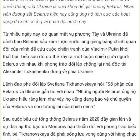
chiến thắng của Ukraine là chìa khóa để giải phóng Belarus. Nhân
viên đường sắt Belarus hiện nay cũng ủng hộ tích cực các hoạt
động du kích chống lại quân đội nước này.
Từ nhiều ngày nay, cơ quan mật vụ phương Tây và Ukraine đã
cảnh báo Belarus sắp xâm lược nước láng giềng bằng chính quân
đội của mình để cứu cuộc chiến tranh của Vladimir Putin khỏi
thất bại. Tiếp sau đó có thể xảy ra một cuộc chiến giữa người
Belarus với nhau khi phong trào đối lập chống lại nhà độc tài
Alexander Lukashenko đứng về phía Ukraine.
Lãnh đạo phe đối lập Svetlana Tikhanovskaya nói: “Số phận của
Belarus và Ukraine gắn bó với nhau. “Những người Belarus ủng hộ
Ukraine hiểu rằng làm như vậy, họ cũng đang bảo vệ chủ quyền
của Belarus và cho tương lai của chính mình.”
Sau cuộc bầu cử tổng thống Belarus năm 2020 đầy gian lận và
sự đàn áp thô bạo do Moscow hậu thuẫn đối với phong trào biểu
tình, bà Tikhanovskaya đã phải sống lưu vong cùng với hàng chục