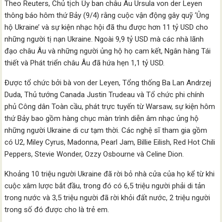
Theo Reuters, Chủ tịch Ủy ban châu Âu Ursula von der Leyen
thông báo hôm thứ Bảy (9/4) rằng cuộc vận động gây quỹ ‘Ủng
hộ Ukraine’ và sự kiện nhạc hội đã thu được hơn 11 tỷ USD cho
những người tị nạn Ukraine. Ngoài 9,9 tỷ USD mà các nhà lãnh
đạo châu Âu và những người ủng hộ họ cam kết, Ngân hàng Tái
thiết và Phát triển châu Âu đã hứa hẹn 1,1 tỷ USD.
Được tổ chức bởi bà von der Leyen, Tổng thống Ba Lan Andrzej
Duda, Thủ tướng Canada Justin Trudeau và Tổ chức phi chính
phủ Công dân Toàn cầu, phát trực tuyến từ Warsaw, sự kiện hôm
thứ Bảy bao gồm hàng chục màn trình diễn âm nhạc ủng hộ
những người Ukraine di cư tạm thời. Các nghệ sĩ tham gia gồm
có U2, Miley Cyrus, Madonna, Pearl Jam, Billie Eilish, Red Hot Chili
Peppers, Stevie Wonder, Ozzy Osbourne và Celine Dion.
Khoảng 10 triệu người Ukraine đã rời bỏ nhà cửa của họ kể từ khi
cuộc xâm lược bắt đầu, trong đó có 6,5 triệu người phải di tản
trong nước và 3,5 triệu người đã rời khỏi đất nước, 2 triệu người
trong số đó được cho là trẻ em.