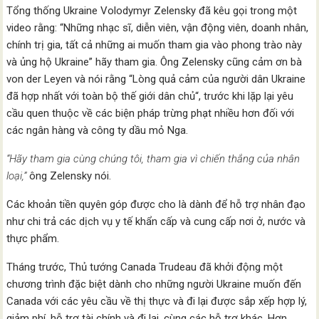
Tổng thống Ukraine Volodymyr Zelensky đã kêu gọi trong một
video rằng: “Những nhạc sĩ, diễn viên, vận động viên, doanh nhân,
chính trị gia, tất cả những ai muốn tham gia vào phong trào này
và ủng hộ Ukraine” hãy tham gia. Ông Zelensky cũng cảm ơn bà
von der Leyen và nói rằng “Lòng quả cảm của người dân Ukraine
đã hợp nhất với toàn bộ thế giới dân chủ“, trước khi lặp lại yêu
cầu quen thuộc về các biện pháp trừng phạt nhiều hơn đối với
các ngân hàng và công ty dầu mỏ Nga.
“Hãy tham gia cùng chúng tôi, tham gia vì chiến thắng của nhân
loại,”
ông Zelensky nói.
Các khoản tiền quyên góp được cho là dành để hỗ trợ nhân đạo
như chi trả các dịch vụ y tế khẩn cấp và cung cấp nơi ở, nước và
thực phẩm.
Tháng trước, Thủ tướng Canada Trudeau đã khởi động một
chương trình đặc biệt dành cho những người Ukraine muốn đến
Canada với các yêu cầu về thị thực và đi lại được sắp xếp hợp lý,
giảm phí, hỗ trợ tài chính và đi lại, cùng các hỗ trợ khác. Hơn