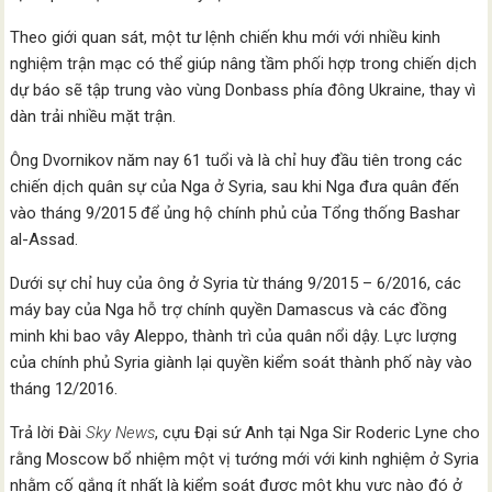
Theo giới quan sát, một tư lệnh chiến khu mới với nhiều kinh
nghiệm trận mạc có thể giúp nâng tầm phối hợp trong chiến dịch
dự báo sẽ tập trung vào vùng Donbass phía đông Ukraine, thay vì
dàn trải nhiều mặt trận.
Ông Dvornikov năm nay 61 tuổi và là chỉ huy đầu tiên trong các
chiến dịch quân sự của Nga ở Syria, sau khi Nga đưa quân đến
vào tháng 9/2015 để ủng hộ chính phủ của Tổng thống Bashar
al-Assad.
Dưới sự chỉ huy của ông ở Syria từ tháng 9/2015 – 6/2016, các
máy bay của Nga hỗ trợ chính quyền Damascus và các đồng
minh khi bao vây Aleppo, thành trì của quân nổi dậy. Lực lượng
của chính phủ Syria giành lại quyền kiểm soát thành phố này vào
tháng 12/2016.
Trả lời Đài
Sky News
, cựu Đại sứ Anh tại Nga Sir Roderic Lyne cho
rằng Moscow bổ nhiệm một vị tướng mới với kinh nghiệm ở Syria
nhằm cố gắng ít nhất là kiểm soát được một khu vực nào đó ở