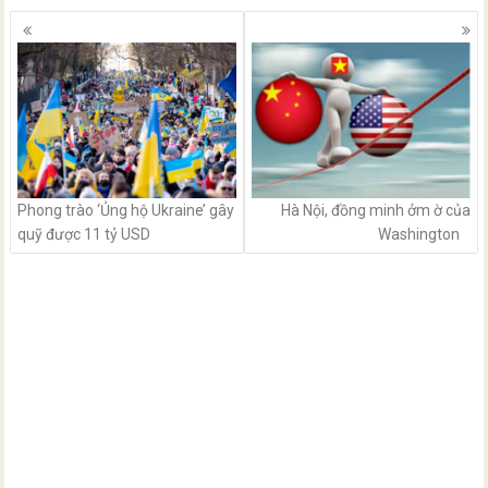
Posts
navigation
Phong trào ‘Ủng hộ Ukraine’ gây
Hà Nội, đồng minh ởm ờ của
quỹ được 11 tỷ USD
Washington