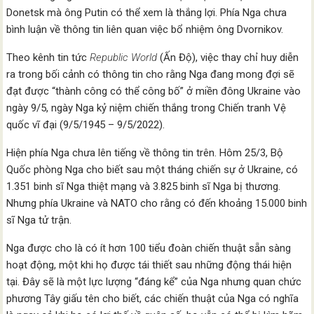
Donetsk mà ông Putin có thể xem là thắng lợi. Phía Nga chưa
bình luận về thông tin liên quan việc bổ nhiệm ông Dvornikov.
Theo kênh tin tức
Republic World
(Ấn Độ), việc thay chỉ huy diễn
ra trong bối cảnh có thông tin cho rằng Nga đang mong đợi sẽ
đạt được “thành công có thể công bố” ở miền đông Ukraine vào
ngày 9/5, ngày Nga kỷ niệm chiến thắng trong Chiến tranh Vệ
quốc vĩ đại (9/5/1945 – 9/5/2022).
Hiện phía Nga chưa lên tiếng về thông tin trên. Hôm 25/3, Bộ
Quốc phòng Nga cho biết sau một tháng chiến sự ở Ukraine, có
1.351 binh sĩ Nga thiệt mạng và 3.825 binh sĩ Nga bị thương.
Nhưng phía Ukraine và NATO cho rằng có đến khoảng 15.000 binh
sĩ Nga tử trận.
Nga được cho là có ít hơn 100 tiểu đoàn chiến thuật sẵn sàng
hoạt động, một khi họ được tái thiết sau những động thái hiện
tại. Đây sẽ là một lực lượng “đáng kể” của Nga nhưng quan chức
phương Tây giấu tên cho biết, các chiến thuật của Nga có nghĩa