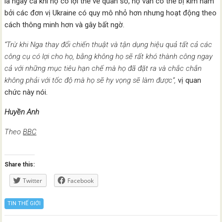
là ngay cả khi họ có lợi thế về quân số, họ vẫn có thể bị kìm hãm
bởi các đơn vị Ukraine có quy mô nhỏ hơn nhưng hoạt động theo
cách thông minh hơn và gây bất ngờ.
“Trừ khi Nga thay đổi chiến thuật và tận dụng hiệu quả tất cả các
công cụ có lợi cho họ, bằng không họ sẽ rất khó thành công ngay
cả với những mục tiêu hạn chế mà họ đã đặt ra và chắc chắn
không phải với tốc độ mà họ sẽ hy vọng sẽ làm được”,
vị quan
chức này nói.
Huyền Anh
Theo
BBC
Share this:
Twitter
Facebook
TIN THẾ GIỚI