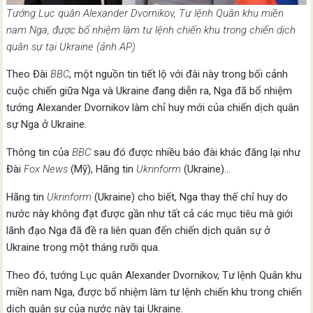
Tướng Lục quân Alexander Dvornikov, Tư lệnh Quân khu miền
nam Nga, được bổ nhiệm làm tư lệnh chiến khu trong chiến dịch
quân sự tại Ukraine (ảnh AP)
Theo Đài
BBC
, một nguồn tin tiết lộ với đài này trong bối cảnh
cuộc chiến giữa Nga và Ukraine đang diễn ra, Nga đã bổ nhiệm
tướng Alexander Dvornikov làm chỉ huy mới của chiến dịch quân
sự Nga ở Ukraine.
Thông tin của
BBC
sau đó được nhiều báo đài khác đăng lại như
Đài
Fox News
(Mỹ), Hãng tin
Ukrinform
(Ukraine)…
Hãng tin
Ukrinform
(Ukraine) cho biết, Nga thay thế chỉ huy do
nước này không đạt được gần như tất cả các mục tiêu mà giới
lãnh đạo Nga đã đề ra liên quan đến chiến dịch quân sự ở
Ukraine trong một tháng rưỡi qua.
Theo đó, tướng Lục quân Alexander Dvornikov, Tư lệnh Quân khu
miền nam Nga, được bổ nhiệm làm tư lệnh chiến khu trong chiến
dịch quân sự của nước này tại Ukraine.