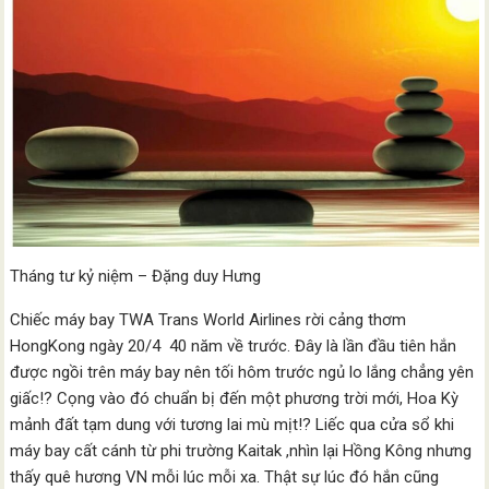
Tháng tư kỷ niệm – Đặng duy Hưng
Chiếc máy bay TWA Trans World Airlines rời cảng thơm
HongKong ngày 20/4 40 năm về trước. Đây là lần đầu tiên hắn
được ngồi trên máy bay nên tối hôm trước ngủ lo lắng chẳng yên
giấc!? Cọng vào đó chuẩn bị đến một phương trời mới, Hoa Kỳ
mảnh đất tạm dung với tương lai mù mịt!? Liếc qua cửa sổ khi
máy bay cất cánh từ phi trường Kaitak ,nhìn lại Hồng Kông nhưng
thấy quê hương VN mỗi lúc mỗi xa. Thật sự lúc đó hắn cũng