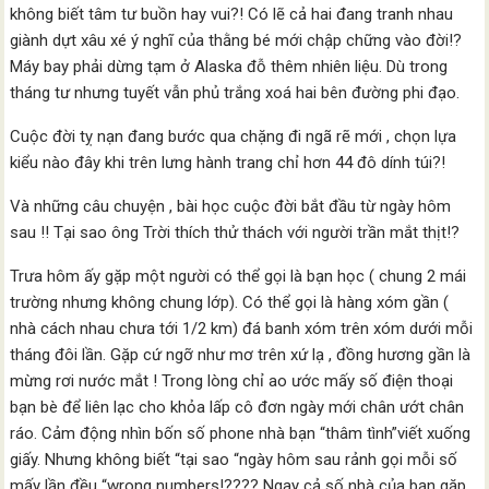
không biết tâm tư buồn hay vui?! Có lẽ cả hai đang tranh nhau
giành dựt xâu xé ý nghĩ của thằng bé mới chập chững vào đời!?
Máy bay phải dừng tạm ở Alaska đỗ thêm nhiên liệu. Dù trong
tháng tư nhưng tuyết vẫn phủ trắng xoá hai bên đường phi đạo.
Cuộc đời tỵ nạn đang bước qua chặng đi ngã rẽ mới , chọn lựa
kiểu nào đây khi trên lưng hành trang chỉ hơn 44 đô dính túi?!
Và những câu chuyện , bài học cuộc đời bắt đầu từ ngày hôm
sau !! Tại sao ông Trời thích thử thách với người trần mắt thịt!?
Trưa hôm ấy gặp một người có thể gọi là bạn học ( chung 2 mái
trường nhưng không chung lớp). Có thể gọi là hàng xóm gần (
nhà cách nhau chưa tới 1/2 km) đá banh xóm trên xóm dưới mỗi
tháng đôi lần. Gặp cứ ngỡ như mơ trên xứ lạ , đồng hương gần là
mừng rơi nước mắt ! Trong lòng chỉ ao ước mấy số điện thoại
bạn bè để liên lạc cho khỏa lấp cô đơn ngày mới chân ướt chân
ráo. Cảm động nhìn bốn số phone nhà bạn “thâm tình”viết xuống
giấy. Nhưng không biết “tại sao “ngày hôm sau rảnh gọi mỗi số
mấy lần đều “wrong numbers!???? Ngay cả số nhà của bạn gặp