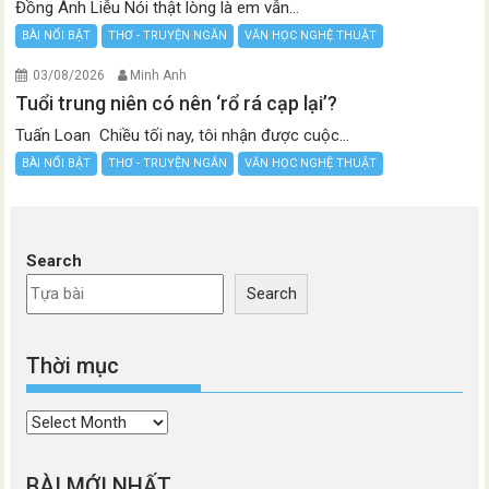
Đồng Ánh Liễu Nói thật lòng là em vẫn...
BÀI NỔI BẬT
THƠ - TRUYỆN NGẮN
VĂN HỌC NGHỆ THUẬT
03/08/2026
Minh Anh
Tuổi trung niên có nên ‘rổ rá cạp lại’?
Tuấn Loan Chiều tối nay, tôi nhận được cuộc...
BÀI NỔI BẬT
THƠ - TRUYỆN NGẮN
VĂN HỌC NGHỆ THUẬT
Search
Search
Thời mục
Thời
mục
BÀI MỚI NHẤT