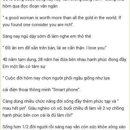
hôm qua đọc đoạn văn ngắn
“ a good woman is worth more than all the gold in the world. If
you found one consider you are rich”.
Sáng nay ngủ dậy sớm đi làm nghe em thỏ thẻ
“ Đồ ăn em để sẵn trên bàn, lái xe cẩn thận. I love you.”
40 năm tạm dung, 28 năm hai đứa bên nhau hạnh phúc đong đầy.
Em một lần có tâm sự
“ Cuộc đời hôm nay chọn người phối ngẫu giống như lựa
cái điện thoại thông minh “Smart phone”.
Càng dùng nhiều chức năng đời sống đầy thêm phức tạp và “
mau hết pin”. Giàu nghèo có số, buổi chiều đi làm về 2 vợ chồng
hạnh phúc bên con cái là đủ lắm rồi!”
Sống hơn 1/2 đời người rồi sáng nay vẫn còn sức khỏe xông xáo