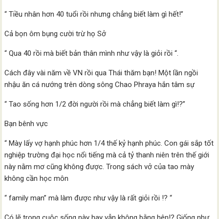
“ Tiều nhân hơn 40 tuổi rồi nhưng chẳng biết làm gì hết!”
Cả bọn ôm bụng cười trừ họ Sở
“ Qua 40 rồi mà biết bản thân mình như vậy là giỏi rồi “.
Cách đây vài năm về VN rồi qua Thái thăm bạn! Một lần ngồi
nhậu ăn cá nướng trên dòng sông Chao Phraya hắn tâm sự
“ Tao sống hơn 1/2 đời người rồi mà chẳng biết làm gì!?”
Bạn bênh vực
“ Mày lấy vợ hạnh phúc hơn 1/4 thế kỷ hạnh phúc. Con gái sắp tốt
nghiệp trường đại học nổi tiếng mà cả tỷ thanh niên trên thế giới
này nằm mơ cũng không được. Trong sách vở của tao mày
không cần học môn
“ family man” mà làm được như vậy là rất giỏi rồi !? “
Có lẽ trong cuộc sống này hay vẫn không bằng hên!? Giống như