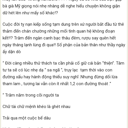
bà già Mỹ giọng nói nhẹ nhàng dễ nghe hiểu chuyện không giận
dữ hét lên như mấy số khác!?
Cuộc đời tỵ nạn kiếp sống tạm dung trên xứ người bắt đầu từ thê
thảm đến chán chường những mối tình quan hệ không đoạn
kết!!? Trăm đến ngàn canh bạc thâu đêm, rượu say quên hết
ngày tháng lạnh lùng đi qua!! Số phận của bản thân như thầy ngày
ấy dặn dò
“ Đời càng nhiều thử thách ta cần phải cố giữ cái bản “thiện”. Tâm
tư ta sẽ có lúc nhẹ dạ “ sa ngã “, trụy lạc tạm thời vào con
đường xấu hay hành động thiếu suy nghĩ .Nhưng đừng dối lừa
tham lam , tương lai vẫn còn ít nhất 1,2 con đường thoát .”
“ Trăm năm trong cõi người ta
Chữ tài chữ mệnh khéo là ghét nhau
Trải qua một cuộc bể dâu