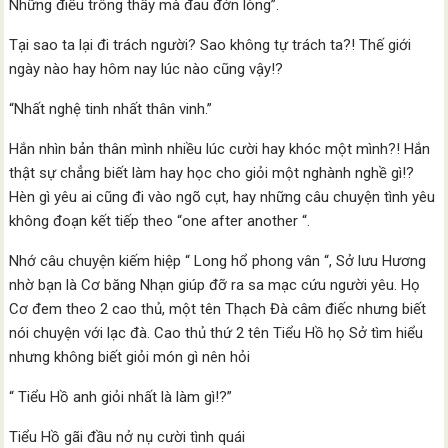
Những điều trông thấy mà đau đớn lòng”.
Tại sao ta lại đi trách người? Sao không tự trách ta?! Thế giới
ngày nào hay hôm nay lúc nào cũng vậy!?
“Nhất nghệ tinh nhất thân vinh.”
Hắn nhìn bản thân mình nhiều lúc cười hay khóc một mình?! Hắn
thật sự chẳng biết làm hay học cho giỏi một nghành nghề gì!?
Hèn gì yêu ai cũng đi vào ngõ cụt, hay những câu chuyện tình yêu
không đoạn kết tiếp theo “one after another “.
Nhớ câu chuyện kiếm hiệp “ Long hổ phong vân “, Sở lưu Hương
nhờ bạn là Cơ băng Nhạn giúp đỡ ra sa mạc cứu người yêu. Họ
Cơ đem theo 2 cao thủ, một tên Thạch Đà câm điếc nhưng biết
nói chuyện với lạc đà. Cao thủ thứ 2 tên Tiểu Hồ họ Sở tìm hiểu
nhưng không biết giỏi món gì nên hỏi
“ Tiểu Hồ anh giỏi nhất là làm gì!?”
Tiểu Hồ gãi đầu nở nụ cười tình quái