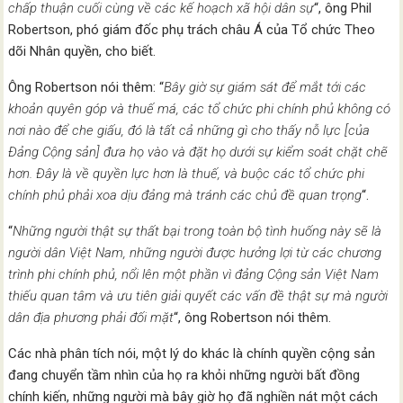
chấp thuận
cuối cùng về các kế hoạch xã hội dân sự
“, ông Phil
Robertson, phó giám đốc phụ trách châu Á của Tổ chức Theo
dõi Nhân quyền, cho biết.
Ông Robertson nói thêm: “
Bây giờ sự giám sát đ
ể mắt tới
các
khoản quyên góp và thuế má
, các tổ chức phi chính phủ không có
nơi nào để che giấu, đó là tất cả những gì cho thấy
nỗ lực [của
Đảng Cộng sản] đưa họ vào và đặt họ
dưới sự kiểm soát chặt chẽ
hơn.
Đây là về quyền lực hơn là thuế, và buộc các tổ chức phi
chính phủ phải xoa dịu đảng m
à tránh các chủ đề quan trọng
“.
“
Những người th
ật
sự thất bại
trong toàn bộ tình huống này sẽ là
người dân Việt Nam, những người
được hưởng lợi từ các chương
trình phi chính phủ,
nổi lên một phần vì đ
ảng Cộng sản Việt Nam
thiếu quan tâm và ưu tiên giải quyết các vấn đề thật
sự mà người
dân địa phương phải đối mặt
“, ông Robertson nói thêm.
Các nhà phân tích nói, một lý do khác là chính quyền cộng sản
đang chuyển tầm nhìn của họ ra khỏi những người bất đồng
chính kiến, những người mà bây giờ họ đã nghiền nát một cách