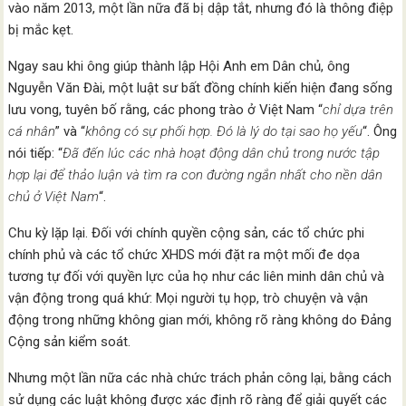
vào năm 2013, một lần nữa đã bị dập tắt, nhưng đó là thông điệp
bị mắc kẹt.
Ngay sau khi ông giúp thành lập Hội Anh em Dân chủ, ông
Nguyễn Văn Đài, một luật sư bất đồng chính kiến hiện đang sống
lưu vong, tuyên bố rằng, các phong trào ở Việt Nam “
chỉ dựa trên
cá nhân
” và “
không có sự phối hợp. Đó là lý do tại sao họ yếu
“. Ông
nói tiếp: “
Đã đến lúc các nhà hoạt động dân chủ trong nước tập
hợp lại để thảo luận và tìm ra con đường ngắn nhất cho nền dân
chủ ở Việt Nam
“.
Chu kỳ lặp lại. Đối với chính quyền cộng sản, các tổ chức phi
chính phủ và các tổ chức XHDS mới đặt ra một mối đe dọa
tương tự đối với quyền lực của họ như các liên minh dân chủ và
vận động trong quá khứ: Mọi người tụ họp, trò chuyện và vận
động trong những không gian mới, không rõ ràng không do Đảng
Cộng sản kiểm soát.
Nhưng một lần nữa các nhà chức trách phản công lại, bằng cách
sử dụng các luật không được xác định rõ ràng để giải quyết các