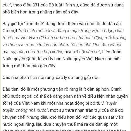
chủ
“, theo điều 331 của Bộ luật Hình sự, cũng đã được sử dụng
phổ biến hơn trong những năm gần đây.
Bây giờ tội “trốn thuế” đang được thêm vào các tội để đàn áp.
Có một “
mô hình mới nổi và đáng lo ngại trong việc sử dụng luật
thuế của Việt Nam để hình sự hóa các nhà
hoạt động
môi trường,
và theo sau mục tiêu lớn hơn nhắm tới
các nhà lãnh đạo xã hội
dân sự, cũng như thu hẹp không gian xã hội dân sự
“, Liên đoàn
Nhân quyền Quốc tế và Ủy ban Nhân quyền Việt Nam cho biết,
trong một báo cáo gần đây.
Các nhà phân tích nói rằng, các lý do tăng gấp đôi.
Đầu tiên, đó là một phương tiện rõ ràng là ít đàn áp hơn. Chính
phủ nước ngoài có thể dễ dàng phàn nàn về điều kiện nhân quyền
tồi tệ của Việt Nam khi một nhà hoạt động bị bỏ tù vì “
tuyên
truyền chống nhà nước
“, một sự thừa nhận trần trụi của chế độ
chuyên chế. Nhưng điều khó hiểu hơn đối với các quan sát viên
nước ngoài rằng, liệu đưa chuyện thuế má ra để đàn áp một