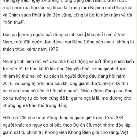
Vài ngày sau, ngày 24 tháng 1, ông Đặng Đình Bách, Giám đốc
một nhóm xã hội dân sự khác là Trung tâm Nghiên cứu Pháp luật
và Chính sách Phát triển Bền vững, cũng bị bỏ tù năm năm về tội
“trốn thuế”.
Đàn áp [những người bất đồng chính kiến] khá phổ biến ở Việt
Nam, một đất nước độc đảng, nơi Đảng Cộng sản cai trị không bị
thách thức, kể từ năm 1975.
Nhưng tình hình đối với các nhà hoạt động và bất đồng chính kiến
trở nên tồi tệ hơn kể từ khi ông Nguyễn Phú Trọng giành được
nhiệm kỳ thứ hai với tư cách là người đứng đầu đảng hồi năm
2016, và càng tệ hơn nữa sau khi ông giành được nhiệm kỳ thứ
ba chưa từng có tiền lệ hồi năm ngoái. Nhiều đồng đảng của ông
có tư tưởng tự do hơn cũng đã bị gạt ra ngoài lề, mở đường cho
những người bảo thủ trong đảng.
Hiện có 206 nhà hoạt động đang bị giam giữ trong tù và 334
người khác có nguy cơ bị bắt, theo Dự án 88, một nhóm độc lập
giám sát tù chính trị. Phóng viên Không Biên giới cho rằng, Việt