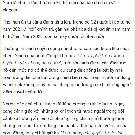
Nam là nhà tù lớn thứ ba trên thế giới của các nhà báo và
blogger.
Thời hạn án tù cũng đang tăng lên. Trong số 32 người bị bỏ tù hồi
năm 2021 vì “tội” chính trị, gần hai phần ba đã bị kết án năm năm
tù trở lên. Năm 2020, con số này chưa tới phân nửa.
Thường thì chính quyền cộng sản đưa ra các cáo buộc khá nhạt
nhẽo. Nhiều nhà hoạt động bị bỏ tù vì “
làm và phổ biến
tài liệu
tuyên truyền chống nhà nước
“, một tội danh được xác định mơ
hồ đến mức nó có thể được sử dụng để chống lại bất kỳ nhà
hoạt động dân chủ bất đồng chính kiến nào, hoặc người sử dụng
Facebook không may có bài đăng quan trọng nào bị những người
kiểm duyệt nhắm tới.
Nhưng các nhà chức trách đã tăng cường vũ khí của họ. Ngày
càng cảnh giác với những lời chỉ trích từ nước ngoài trong bối
cảnh xu hướng ấm lên với phương Tây, chính phủ thường thuê
những tên côn đồ, sử dụng các hành vi thô bạo đối với các nhà
hoạt động, thay vì bắt giữ họ. “
Lạm dụng các quyền tự do dân