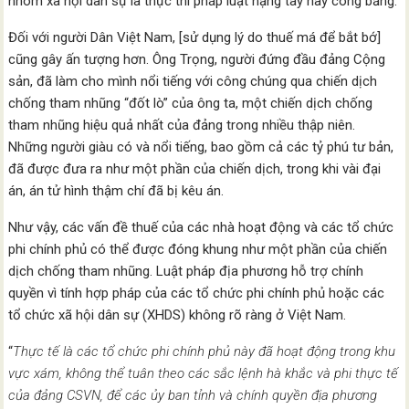
nhóm xã hội dân sự là thực thi pháp luật nặng tay hay công bằng.
Đối với người Dân Việt Nam, [sử dụng lý do thuế má để bắt bớ]
cũng gây ấn tượng hơn. Ông Trọng, người đứng đầu đảng Cộng
sản, đã làm cho mình nổi tiếng với công chúng qua chiến dịch
chống tham nhũng “đốt lò” của ông ta, một chiến dịch chống
tham nhũng hiệu quả nhất của đảng trong nhiều thập niên.
Những người giàu có và nổi tiếng, bao gồm cả các tỷ phú tư bản,
đã được đưa ra như một phần của chiến dịch, trong khi vài đại
án, án tử hình thậm chí đã bị kêu án.
Như vậy, các vấn đề thuế của các nhà hoạt động và các tổ chức
phi chính phủ có thể được đóng khung như một phần của chiến
dịch chống tham nhũng. Luật pháp địa phương hỗ trợ chính
quyền vì tính hợp pháp của các tổ chức phi chính phủ hoặc các
tổ chức xã hội dân sự (XHDS) không rõ ràng ở Việt Nam.
“
Thực tế là các tổ chức phi chính phủ này đã hoạt động trong
k
hu
vực xám, không thể tuân theo
các sắc lệnh hà
khắc và phi
thực tế
của đảng CSVN, để
các ủy ban tỉnh và chính quyền
địa phương