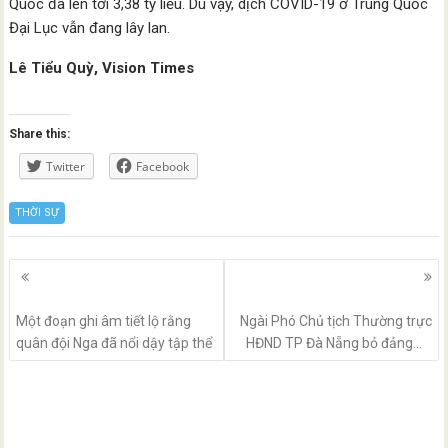
Quốc đã lên tới 3,38 tỷ liều. Dù vậy, dịch COVID-19 ở Trung Quốc
Đại Lục vẫn đang lây lan.
Lê Tiểu Quỳ, Vision Times
Share this:
Twitter
Facebook
THỜI SỰ
Posts
navigation
Một đoạn ghi âm tiết lộ rằng
Ngài Phó Chủ tịch Thường trực
quân đội Nga đã nổi dậy tập thể
HĐND TP Đà Nẵng bỏ đảng…