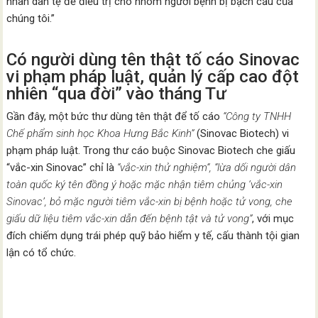
nhân dân tệ để điều trị cho nhóm người bệnh bị bạch cầu của
chúng tôi.”
Có người dùng tên thật tố cáo Sinovac
vi phạm pháp luật, quản lý cấp cao đột
nhiên “qua đời” vào tháng Tư
Gần đây, một bức thư dùng tên thật để tố cáo
“Công ty TNHH
Chế phẩm sinh học Khoa Hưng Bắc Kinh”
(Sinovac Biotech) vi
phạm pháp luật. Trong thư cáo buộc Sinovac Biotech che giấu
“vắc-xin Sinovac” chỉ là
“vắc-xin thử nghiệm“, “lừa dối người dân
toàn quốc ký tên đồng ý hoặc mặc nhận tiêm chủng ‘vắc-xin
Sinovac’, bỏ mặc người tiêm vắc-xin bị bệnh hoặc tử vong, che
giấu dữ liệu tiêm vắc-xin dẫn đến bệnh tật và tử vong”
, với mục
đích chiếm dụng trái phép quỹ bảo hiểm y tế, cấu thành tội gian
lận có tổ chức.