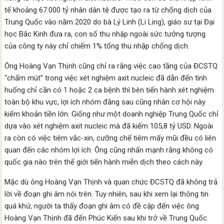
tế khoảng 67.000 tỷ nhân dân tệ được tạo ra từ chống dịch của
Trung Quốc vào năm 2020 do bà Lý Linh (Li Ling), giáo sư tại Đại
học Bắc Kinh đưa ra, con số thu nhập ngoài sức tưởng tượng
của công ty này chỉ chiếm 1% tổng thu nhập chống dịch.
Ông Hoàng Vạn Thịnh cũng chỉ ra rằng việc cao tầng của ĐCSTQ
“chấm mút” trong việc xét nghiệm axit nucleic đã dẫn đến tình
huống chỉ cần có 1 hoặc 2 ca bệnh thì bèn tiến hành xét nghiệm
toàn bộ khu vực, lợi ích nhóm đằng sau cũng nhân cơ hội này
kiếm khoản tiền lớn. Giống như một doanh nghiệp Trung Quốc chỉ
dựa vào xét nghiệm axit nucleic mà đã kiếm 105,8 tỷ USD. Ngoài
ra còn có việc tiêm vắc-xin, cưỡng chế tiêm mấy mũi đều có liên
quan đến các nhóm lợi ích. Ông cũng nhấn mạnh rằng không có
quốc gia nào trên thế giới tiến hành miễn dịch theo cách này.
Mặc dù ông Hoàng Vạn Thịnh và quan chức ĐCSTQ đã không trả
lời về đoạn ghi âm nói trên. Tuy nhiên, sau khi xem lại thông tin
quá khứ, người ta thấy đoạn ghi âm có đề cập đến việc ông
Hoàng Vạn Thịnh đã đến Phúc Kiến sau khi trở về Trung Quốc.