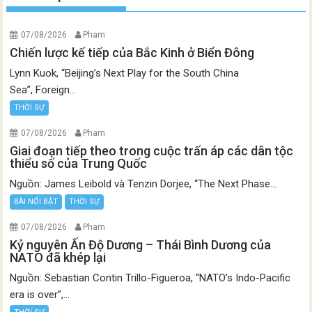
07/08/2026
Pham
Chiến lược kế tiếp của Bắc Kinh ở Biển Đông
Lynn Kuok, “Beijing’s Next Play for the South China
Sea”, Foreign...
THỜI SỰ
07/08/2026
Pham
Giai đoạn tiếp theo trong cuộc trấn áp các dân tộc
thiểu số của Trung Quốc
Nguồn: James Leibold và Tenzin Dorjee, “The Next Phase...
BÀI NỔI BẬT
THỜI SỰ
07/08/2026
Pham
Kỷ nguyên Ấn Độ Dương – Thái Bình Dương của
NATO đã khép lại
Nguồn: Sebastian Contin Trillo-Figueroa, “NATO’s Indo-Pacific
era is over”,...