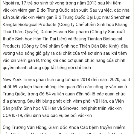
Ngoài ra, 17 trẻ sơ sinh tử vong trong năm 2013 sau khi tiêm
vắc-xin viêm gan B do Trung Quốc sản xuất. Sau vụ việc, các nhà
sản xuất vắc-xin viêm gan B ở Trung Quốc Đại Lục như Shenzhen
Kangtai Biological Products (Công ty Chế phẩm Sinh học Khang
Thái Thâm Quyến), Dalian Hissen Bio-pharm (Công ty Sản xuất
thuốc Sinh học Hán Tín Đại Liên) và Beijing Tiantan Biological
Products (Công ty Chế phẩm Sinh học Thiên Đàn Bắc Kinh), đều
vướng vào sóng gió gây ra cái chết của trẻ sơ sinh sau khi tiêm
vắc xin viêm gan B, trong khi các cơ quan chức năng của chính
quyền nhanh chóng dập tắt tiếng nói chỉ trích.
New York Times phân tích rằng từ năm 2018 đến năm 2020, có ít
nhất 59 vụ kiện tham nhũng liên quan đến các công ty vắc-xin ở
Trung Quốc, trong đó 54 vụ liên quan đến hối lộ các quan chức
địa phương. Sau khi bùng phát dịch viêm phổi Vũ Hán, cả Viện
Sản phẩm Sinh học Vũ Hán và Sinovac, nơi phát triển vắc-xin
COVID-19, đều dính vào các vụ bê bối vắc-xin.
Ông Trương Văn Hồng, Giám đốc Khoa Các bệnh truyền nhiễm