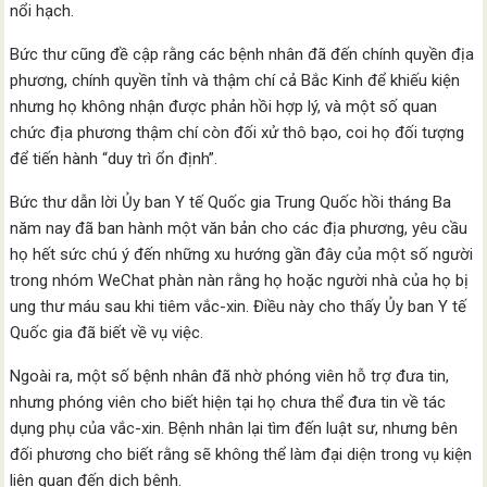
nổi hạch.
Bức thư cũng đề cập rằng các bệnh nhân đã đến chính quyền địa
phương, chính quyền tỉnh và thậm chí cả Bắc Kinh để khiếu kiện
nhưng họ không nhận được phản hồi hợp lý, và một số quan
chức địa phương thậm chí còn đối xử thô bạo, coi họ đối tượng
để tiến hành “duy trì ổn định”.
Bức thư dẫn lời Ủy ban Y tế Quốc gia Trung Quốc hồi tháng Ba
năm nay đã ban hành một văn bản cho các địa phương, yêu cầu
họ hết sức chú ý đến những xu hướng gần đây của một số người
trong nhóm WeChat phàn nàn rằng họ hoặc người nhà của họ bị
ung thư máu sau khi tiêm vắc-xin. Điều này cho thấy Ủy ban Y tế
Quốc gia đã biết về vụ việc.
Ngoài ra, một số bệnh nhân đã nhờ phóng viên hỗ trợ đưa tin,
nhưng phóng viên cho biết hiện tại họ chưa thể đưa tin về tác
dụng phụ của vắc-xin. Bệnh nhân lại tìm đến luật sư, nhưng bên
đối phương cho biết rằng sẽ không thể làm đại diện trong vụ kiện
liên quan đến dịch bệnh.