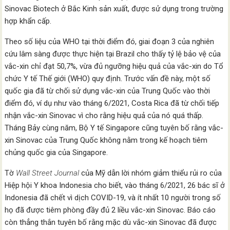
Sinovac Biotech ở Bắc Kinh sản xuất, được sử dụng trong trường
hợp khẩn cấp.
Theo số liệu của WHO tại thời điểm đó, giai đoạn 3 của nghiên
cứu lâm sàng được thực hiện tại Brazil cho thấy tỷ lệ bảo vệ của
vắc-xin chỉ đạt 50,7%, vừa đủ ngưỡng hiệu quả của vắc-xin do Tổ
chức Y tế Thế giới (WHO) quy định. Trước vấn đề này, một số
quốc gia đã từ chối sử dụng vắc-xin của Trung Quốc vào thời
điểm đó, ví dụ như vào tháng 6/2021, Costa Rica đã từ chối tiếp
nhận vắc-xin Sinovac vì cho rằng hiệu quả của nó quá thấp.
Tháng Bảy cùng năm, Bộ Y tế Singapore cũng tuyên bố rằng vắc-
xin Sinovac của Trung Quốc không nằm trong kế hoạch tiêm
chủng quốc gia của Singapore.
Tờ
Wall Street Journal
của Mỹ dẫn lời nhóm giảm thiểu rủi ro của
Hiệp hội Y khoa Indonesia cho biết, vào tháng 6/2021, 26 bác sĩ ở
Indonesia đã chết vì dịch COVID-19, và ít nhất 10 người trong số
họ đã được tiêm phòng đầy đủ 2 liều vắc-xin Sinovac. Báo cáo
còn thẳng thắn tuyên bố rằng mặc dù vắc-xin Sinovac đã được