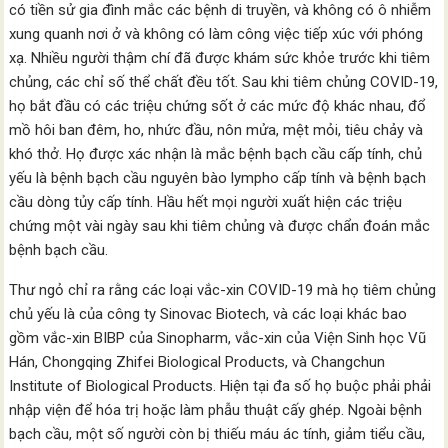
có tiền sử gia đình mắc các bệnh di truyền, và không có ô nhiễm
xung quanh nơi ở và không có làm công việc tiếp xúc với phóng
xạ. Nhiều người thậm chí đã được khám sức khỏe trước khi tiêm
chủng, các chỉ số thể chất đều tốt. Sau khi tiêm chủng COVID-19,
họ bắt đầu có các triệu chứng sốt ở các mức độ khác nhau, đổ
mồ hôi ban đêm, ho, nhức đầu, nôn mửa, mệt mỏi, tiêu chảy và
khó thở. Họ được xác nhận là mắc bệnh bạch cầu cấp tính, chủ
yếu là bệnh bạch cầu nguyên bào lympho cấp tính và bệnh bạch
cầu dòng tủy cấp tính. Hầu hết mọi người xuất hiện các triệu
chứng một vài ngày sau khi tiêm chủng và được chẩn đoán mắc
bệnh bạch cầu.
Thư ngỏ chỉ ra rằng các loại vắc-xin COVID-19 mà họ tiêm chủng
chủ yếu là của công ty Sinovac Biotech, và các loại khác bao
gồm vắc-xin BIBP của Sinopharm, vắc-xin của Viện Sinh học Vũ
Hán, Chongqing Zhifei Biological Products, và Changchun
Institute of Biological Products. Hiện tại đa số họ buộc phải phải
nhập viện để hóa trị hoặc làm phẫu thuật cấy ghép. Ngoài bệnh
bạch cầu, một số người còn bị thiếu máu ác tính, giảm tiểu cầu,