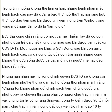
Trong tình huống không thể làm gì hơn, những bệnh nhân mắc
bệnh bạch cầu này đã đưa ra bức thư ngỏ thứ hai, nói rằng bức
thư ngỏ đầu tiên sau khi được tìm kiếm nóng trên Weibo trong
vòng một ngày thì nó đã bị “làm dịu đi”.
Bức thư cũng chỉ ra rằng có một bà mẹ Thiểm Tây đã có con,
nhưng đứa trẻ đã chết vì ung thư máu sau khi được tiêm vắc-xin
COVID-19. Một người mẹ khác ở Sơn Đông, sau khi con gái bị
bệnh bạch cầu, cô đã dùng tủy của con trai mình nhưng cũng
không thể cứu sống được bé gái, mỗi ngày người mẹ này đều
khóc rất nhiều.
Những nạn nhân này hy vọng chính quyền ĐCSTQ sẽ không coi
bệnh nhân như kẻ thù và đàn áp họ, đồng thời nhấn mạnh rằng:
“Chúng tôi không phản đối chính sách tiêm chủng quốc gia,
nhưng xảy ra chuyện thì cũng phải có người chịu trách nhiệm, vì
vậy chúng tôi hy vọng rằng Sinovac, công ty kiếm được 90 tỷ mỗi
năm, chịu trách nhiệm, cung cấp quỹ viện trợ nhân đạo 10 tỷ