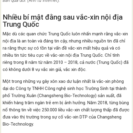
Bân qua đời. (Ảnh từ internet).
Nhiều bí mật đằng sau vắc-xin nội địa
Trung Quốc
Mặc dù các quan chức Trung Quốc luôn nhấn mạnh rằng vắc-xin
nội địa là an toàn và đáng tin cậy, nhưng nhiều nguồn tin đã chỉ
ra rằng thực sự có tồn tại vấn đề vắc-xin mất hiệu quả và có
nhiều tin tức tiêu cực về vắc-xin nội địa Trung Quốc. Chỉ tính
riêng trong 8 năm từ năm 2010 – 2018, cả nước (Trung Quốc) đã
có không dưới 8 vụ vắc xin giả, vắc xin độc.
Một trong những vụ gây xôn xao dư luận nhất là vắc-xin phòng
dại do Công ty TNHH Công nghệ sinh học Trường Sinh tại thành
phố Trường Xuân (Changsheng Bio-Technology) sản xuất, đã
khiến hàng trăm ngàn trẻ em bị ảnh hưởng. Năm 2018, từng bùng
nổ thông tin về việc 250.000 liều vắc-xin chất lượng thấp đã được
đưa vào thị trường trong sự cố vắc-xin DTP của Changsheng
Bio-Technology.