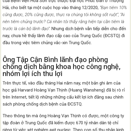
của Bệnh viện Hoa Sơn trực thuộc Đại học Phúc Đán ở Thượng
Hải, cho biết tại một cuộc họp vào tháng 12/2020,
“Bạn tiêm 10%
cũng được, 20% cũng được, thực ra chúng tôi không sốt ruột”, “Ai
nên tiêm chủng trước? Cá nhân tôi thấy rằng hiện tại cần tiêm là
trước là cán bộ lãnh đạo”.
Nhưng dịch bệnh vẫn tiếp diễn cho đến
nay, chưa hề thấy lãnh đạo cấp cao của Trung Quốc (ĐCSTQ) đi
đầu trong việc tiêm chủng vắc-xin Trung Quốc.
Ông Tập Cận Bình lãnh đạo phòng
chống dịch bằng khoa học công nghệ,
nhóm lợi ích thu lợi
Trên thực tế, vào đầu tháng Hai năm nay, một bản ghi âm của
học giả Harvard Hoàng Vạn Thịnh (Huang Wansheng) đã bị rò rỉ
trên Internet, tiết lộ những những cấu kết lợi ích đằng sau chính
sách phòng chống dịch bệnh của ĐCSTQ.
Theo thông tin mà ông Hoàng Vạn Thịnh có được, một công ty
tập đoàn ở Trung Quốc đã kiếm được 670 tỷ nhân dân tệ chỉ
riêng từ việc xét nghiệm axit nucleic. Theo con số thu nhập kinh