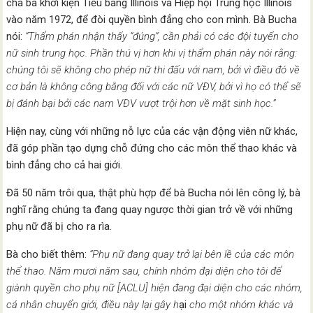
cha bà khởi kiện Tiểu bang Illinois và Hiệp hội Trung học Illinois
vào năm 1972, để đòi quyền bình đẳng cho con mình. Bà Bucha
nói:
“Thẩm phán nhận thấy “đúng”, cần phải có các đội tuyển cho
nữ sinh trung học. Phần thú vị hơn khi vị thẩm phán này nói rằng:
chúng tôi sẽ không cho phép nữ thi đấu với nam, bởi vì điều đó về
cơ bản là không công bằng đối với các nữ VĐV, bởi vì họ có thể sẽ
bị đánh bại bởi các nam VĐV vượt trội hơn về mặt sinh học.”
Hiện nay, cùng với những nỗ lực của các vận động viên nữ khác,
đã góp phần tạo dựng chỗ đứng cho các môn thể thao khác và
bình đẳng cho cả hai giới.
Đã 50 năm trôi qua, thật phù hợp để bà Bucha nói lên công lý, bà
nghĩ rằng chúng ta đang quay ngược thời gian trở về với những
phụ nữ đã bị cho ra rìa.
Bà cho biết thêm:
“
Phụ nữ đang quay trở lại bên lề của các môn
thể thao. Năm mươi năm sau, chính nhóm đại diện cho tôi để
giành quyền cho phụ nữ [ACLU] hiện đang đại diện cho các nhóm,
cá nhân chuyển giới, điều này lại gây h
ại
cho một nhóm khác và