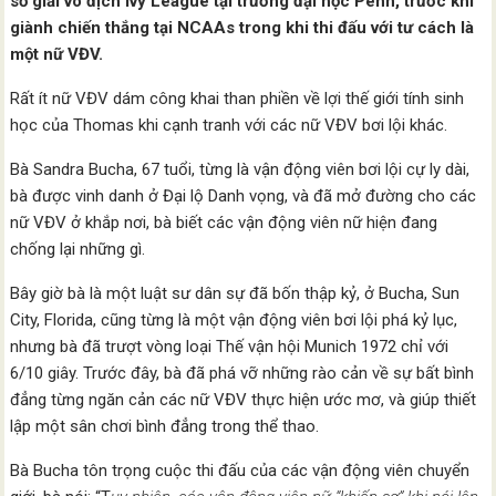
số giải vô địch Ivy League tại trường đại học Penn, trước khi
giành chiến thắng tại NCAAs trong khi thi đấu với tư cách là
một nữ VĐV.
Rất ít nữ VĐV dám công khai than phiền về lợi thế giới tính sinh
học của Thomas khi cạnh tranh với các nữ VĐV bơi lội khác.
Bà Sandra Bucha, 67 tuổi, từng là vận động viên bơi lội cự ly dài,
bà được vinh danh ở Đại lộ Danh vọng, và đã mở đường cho các
nữ VĐV ở khắp nơi, bà biết các vận động viên nữ hiện đang
chống lại những gì.
Bây giờ bà là một luật sư dân sự đã bốn thập kỷ, ở Bucha, Sun
City, Florida, cũng từng là một vận động viên bơi lội phá kỷ lục,
nhưng bà đã trượt vòng loại Thế vận hội Munich 1972 chỉ với
6/10 giây. Trước đây, bà đã phá vỡ những rào cản về sự bất bình
đẳng từng ngăn cản các nữ VĐV thực hiện ước mơ, và giúp thiết
lập một sân chơi bình đẳng trong thể thao.
Bà Bucha tôn trọng cuộc thi đấu của các vận động viên chuyển