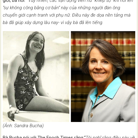
giới, bà nói: “T
uy nhiên, các vận động viên nữ “khiếp sợ” khi nói lên
“sự không công bằng cơ bản” này của những người đàn ông
chuyển giới cạnh tranh với phụ nữ. Điều này đe dọa nền tảng mà
bà đã giúp xây dựng lâu nay- vì vậy bà đã lên tiếng.
(Ảnh: Sandra Bucha)
Bà Bucha nói với The Epoch Times rằng:“
Tôi nghĩ rằng điều này về