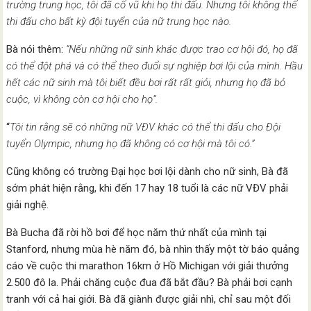
trường trung học, tôi đã cổ vũ khi họ thi đấu. Nhưng tôi không thể
thi đấu cho
bất kỳ đội tuyển của nữ trung học nào.
Bà nói thêm:
“Nếu những nữ sinh khác được trao cơ hội đó, họ đã
có thể đột phá và có thể theo đuổi sự nghiệp bơi lội của mình. Hầu
hết các nữ sinh mà tôi biết đều bơi rất rất giỏi, nhưng họ đã bỏ
cuộc, vì không còn cơ hội cho họ”.
“
Tôi tin rằng sẽ có những nữ VĐV khác có thể thi đấu cho Đội
tuyển Olympic, nhưng họ đã không có cơ hội mà tôi có.”
Cũng không có trường Đại học bơi lội dành cho nữ sinh, Bà đã
sớm phát hiện rằng, khi đến 17 hay 18 tuổi là các nữ VĐV phải
giải nghệ.
Bà Bucha đã rời hồ bơi để học năm thứ nhất của mình tại
Stanford, nhưng mùa hè năm đó, bà nhìn thấy một tờ báo quảng
cáo về cuộc thi marathon 16km ở Hồ Michigan với giải thưởng
2.500 đô la. Phải chăng cuộc đua đã bắt đầu? Bà phải bơi cạnh
tranh với cả hai giới. Bà đã giành được giải nhì, chỉ sau một đối