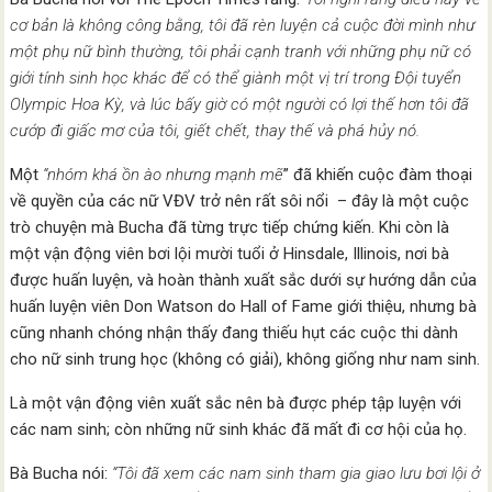
cơ bản là không công bằng, tôi đã rèn luyện cả cuộc đời mình như
một phụ nữ bình thường, tôi phải cạnh tranh với những phụ nữ có
giới tính sinh học khác để có thể giành một vị trí trong Đội tuyển
Olympic Hoa Kỳ, và lúc bấy giờ có một người có lợi thế hơn tôi đã
cướp đi giấc mơ của tôi, giết chết, thay thế và phá hủy nó.
Một
“nhóm khá ồn ào nhưng mạnh mẽ
” đã khiến cuộc đàm thoại
về quyền của các nữ VĐV trở nên rất sôi nổi – đây là một cuộc
trò chuyện mà Bucha đã từng trực tiếp chứng kiến. Khi còn là
một vận động viên bơi lội mười tuổi ở Hinsdale, Illinois, nơi bà
được huấn luyện, và hoàn thành xuất sắc dưới sự hướng dẫn của
huấn luyện viên Don Watson do Hall of Fame giới thiệu, nhưng bà
cũng nhanh chóng nhận thấy đang thiếu hụt các cuộc thi dành
cho nữ sinh trung học (không có giải), không giống như nam sinh.
Là một vận động viên xuất sắc nên bà được phép tập luyện với
các nam sinh; còn những nữ sinh khác đã mất đi cơ hội của họ.
Bà Bucha nói:
“Tôi đã xem các nam sinh tham gia giao lưu bơi lội ở