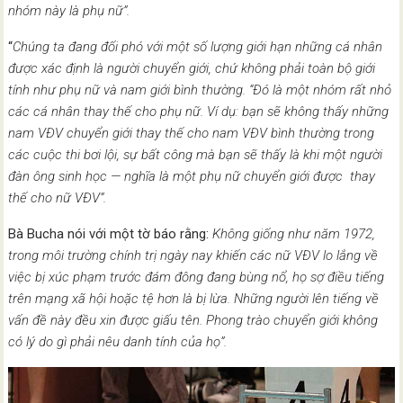
nhóm này là phụ nữ”.
“
Chúng ta đang đối phó với một số lượng giới hạn những cá nhân
được xác định là người chuyển giới, chứ không phải toàn bộ giới
tính như phụ nữ và nam giới bình thường. “Đó là một nhóm rất nhỏ
các cá nhân thay thế cho phụ nữ. Ví dụ: bạn sẽ không thấy những
nam VĐV chuyển giới thay thế cho nam VĐV bình thường trong
các cuộc thi bơi lội, sự bất công mà bạn sẽ thấy là khi một người
đàn ông sinh học — nghĩa là một phụ nữ chuyển giới được thay
thế cho nữ VĐV”.
Bà Bucha nói với một tờ báo rằng:
Không giống như năm 1972,
trong môi trường chính trị ngày nay khiến các nữ VĐV lo lắng về
việc bị xúc phạm trước đám đông đang bùng nổ, họ sợ điều tiếng
trên mạng xã hội hoặc tệ hơn là bị lừa. Những người lên tiếng về
vấn đề này đều xin được giấu tên. Phong trào chuyển giới không
có lý do gì phải nêu danh tính của họ”.