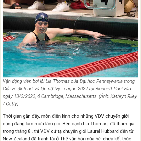
Vận động viên bơi lội Lia Thomas của Đại học Pennsylvania trong
Giải vô địch bơi và lặn nữ Ivy League 2022 tại Blodgett Pool vào
ngày 18/2/2022, ở Cambridge, Massachusetts. (Ảnh: Kathryn Riley
/ Getty)
Thời gian gần đây, môn điền kinh cho những VĐV chuyển giới
cũng đang làm mưa làm gió. Bên cạnh Lia Thomas, đã tham gia
trong tháng 8 , thì VĐV cử tạ chuyển giới Laurel Hubbard đến từ
New Zealand đã tranh tài ở Thế vận hội mùa hè, chưa kết thúc