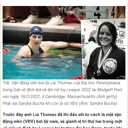
Trải: Vận động viên bơi lội Lia Thomas của Đại học Pennsylvania
trong Giải vô địch bơi và lặn nữ Ivy League 2022 tại Blodgett Pool
vào ngày 18/2/2022, ở Cambridge, Massachusetts (Ảnh getty).
Phải: bà Sandra Bucha khi còn là vữ VĐV. (Ảnh: Sandra Bucha)
Trước đây anh Lia Thomas đã thi đấu với tư cách là một vận
động viên (VĐV) bơi lội nam, và giành vị trí thứ hai trong một