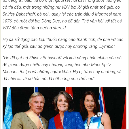
tôi đang thi đấu, thì có một người rất nổi bật trong suốt thời gian
cô thi đấu, một trong những nữ VĐV bơi lội giỏi nhất thế giới, cô
Shirley Babashoff, bà nói : quay lại các trận đấu ở Montreal năm
1976, có một đội bơi Đông Đức, họ đã đến Thế vận hội với tất cả
VĐV đều được tăng cường steroid.
Họ đã sử dụng các loại thuốc nâng cao thành tích, để phá vỡ các
kỷ lục thế giới, sau đó giành được huy chương vàng Olympic”.
“
Họ đã gạt bỏ Shirley Babashoff với khả năng chân chính của cô
để giành được nhiều huy chương vàng hơn như Mark Spitz,
Michael Phelps và những người khác. Họ bị tước huy chương, và
đã nhìn lại về cơ bản nó đã bất công như thế nào”.